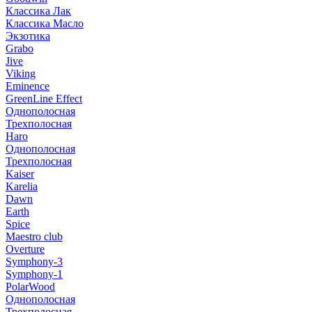
Классика Лак
Классика Масло
Экзотика
Grabo
Jive
Viking
Eminence
GreenLine Effect
Однополосная
Трехполосная
Haro
Однополосная
Трехполосная
Kaiser
Karelia
Dawn
Earth
Spice
Maestro club
Overture
Symphony-3
Symphony-1
PolarWood
Однополосная
Трехполосная