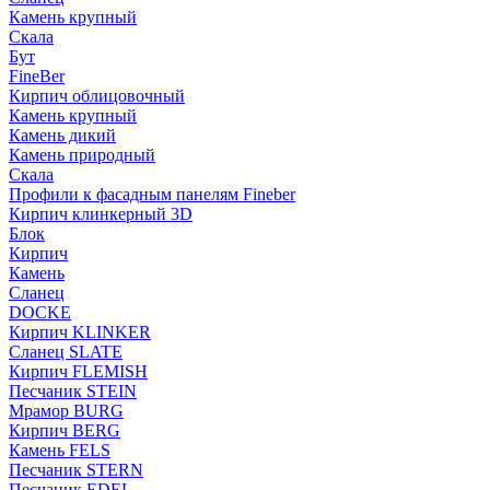
Камень крупный
Скала
Бут
FineBer
Кирпич облицовочный
Камень крупный
Камень дикий
Камень природный
Скала
Профили к фасадным панелям Fineber
Кирпич клинкерный 3D
Блок
Кирпич
Камень
Сланец
DOCKE
Кирпич KLINKER
Сланец SLATE
Кирпич FLEMISH
Пес­ча­ник STEIN
Мрамор BURG
Кирпич BERG
Камень FELS
Пес­ча­ник STERN
Пес­ча­ник EDEL