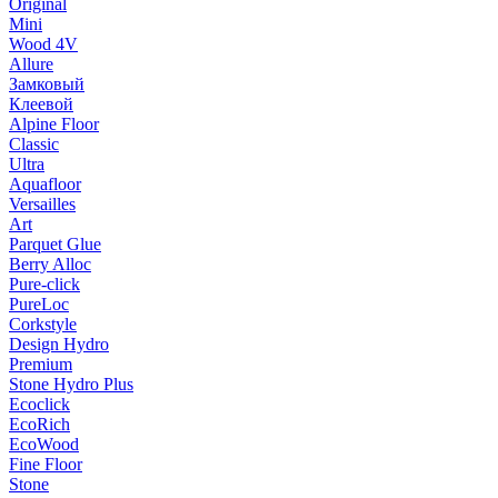
Original
Mini
Wood 4V
Allure
Замковый
Клеевой
Alpine Floor
Classic
Ultra
Aquafloor
Versailles
Art
Parquet Glue
Berry Alloc
Pure-click
PureLoc
Corkstyle
Design Hydro
Premium
Stone Hydro Plus
Ecoclick
EcoRich
EcoWood
Fine Floor
Stone