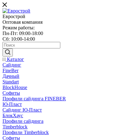
Еврострой
Оптовая компания
Режим работы:
Пн-Пт: 09:00-18:00
Сб: 10:00-14:00
Каталог
Сайдинг
FineBer
Дачный
Standart
BlockHouse
Софиты
Профили сайдинга FINEBER
Ю-Пласт
Сайдинг Ю-Пласт
БлокХаус
Профили сайдинга
Timberblock
Профили Timberblock
Софиты