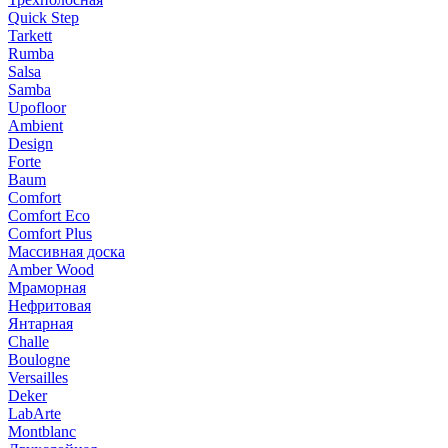
Quick Step
Tarkett
Rumba
Salsa
Samba
Upofloor
Ambient
Design
Forte
Baum
Comfort
Comfort Eco
Comfort Plus
Массивная доска
Amber Wood
Мраморная
Нефритовая
Янтарная
Challe
Boulogne
Versailles
Deker
LabArte
Montblanc