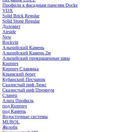
Профили к фасадным панелям Docke
VOX
Solid Brick Regular
Solid Stone Regular
Доломит
Airside
New
Rockvin
Альпийский Камень
Альпийский Камень 2м
Альпийский прокрашенные швы
Кирпич
Кирпич Славянка
Крымский берег
Кубанский Песчаник
Скалистый риф Люкс
Скалистый риф Премиум
Сланец
Альта Профиль
под Кирпич
под Камень
Водосточные системы
MUROL
Желоба