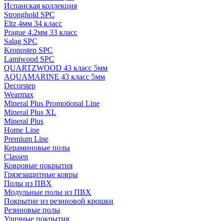
Испанская коллекция
Stronghold SPC
Eltz 4мм 34 класс
Prague 4.2мм 33 класс
Salag SPC
Kronostep SPC
Lamiwood SPC
QUARTZWOOD 43 класс 5мм
AQUAMARINE 43 класс 5мм
Decorstep
Wearmax
Mineral Plus Promotional Line
Mineral Plus XL
Mineral Plus
Home Line
Premium Line
Кераминовые полы
Classen
Ковровые покрытия
Грязезащитные ковры
Полы из ПВХ
Модульные полы из ПВХ
Покрытие из резиновой крошки
Резиновые полы
Уличные покрытия