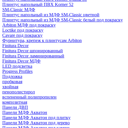
Плинтус напольный ПВХ Korner 52
SM-Classic МДФ
Плинтус напольный из МДФ SM-Classic цветной
Плинтус напольный из МДФ SM-Classic белый под покраску
Arbiton МДФ под покраску
Loctike под покраску
Cavare под покраску
Фурнитура, крепеж к плинтусам Arbiton
Finitura Decor
Finitura Decor шпонированный
Finitura Decor ламинированный
Finitura Decor МДФ
LED подсветка
Progress Profiles
Подложка
пробковая
хвойная
пенополистирол
вспененный полипропилен
композитная
Панели ДВП
Панели МДФ Акватон
Панели МДФ Акватон под плитку
Панели МДФ Акватон под дерево
Панели МДФ Акватон под камень