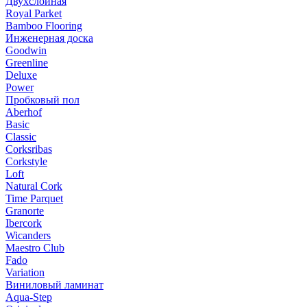
Двухслойная
Royal Parket
Bamboo Flooring
Инженерная доска
Goodwin
Greenline
Deluxe
Power
Пробковый пол
Aberhof
Basic
Classic
Corksribas
Corkstyle
Loft
Natural Cork
Time Parquet
Granorte
Ibercork
Wicanders
Мaestro Club
Fado
Variation
Виниловый ламинат
Aqua-Step