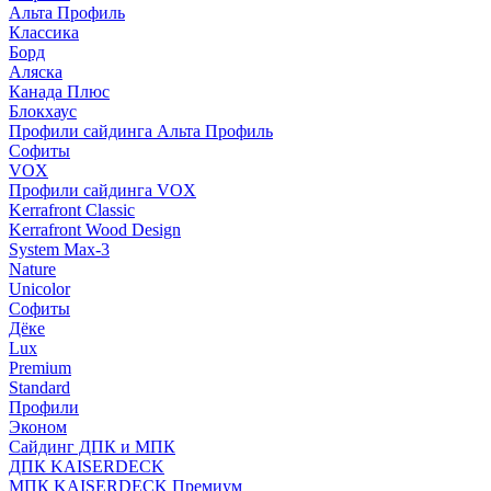
Альта Профиль
Классика
Борд
Аляска
Канада Плюс
Блокхаус
Профили сайдинга Альта Профиль
Софиты
VOX
Профили сайдинга VOX
Kerrafront Classic
Kerrafront Wood Design
System Max-3
Nature
Unicolor
Софиты
Дёке
Lux
Premium
Standard
Профили
Эконом
Сайдинг ДПК и МПК
ДПК KAISERDECK
МПК KAISERDECK Премиум