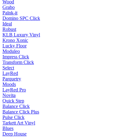
Wood
Grabo
Palnk-it
Domino SPC Click
Ideal
Robust
KLB Luxury Vinyl
Krono Xonic
Lucky Floor
Moduleo
Impress Click
Transform Click
Select
LayRed
Parquetry
Moods
LayRed Pro
Novita
Quick Step
Balance Click
Balance Click Plus
Pulse Click
Tarkett Art Vinyl
Blues
Deep House