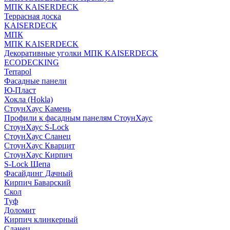
МПК KAISERDECK
Террасная доска
KAISERDECK
МПК
МПК KAISERDECK
Декоративные уголки МПК KAISERDECK
ECODECKING
Terrapol
Фасадные панели
Ю-Пласт
Хокла (Hokla)
СтоунХаус Камень
Профили к фасадным панелям СтоунХаус
СтоунХаус S-Lock
СтоунХаус Сланец
СтоунХаус Кварцит
СтоунХаус Кирпич
S-Lock Щепа
Фасайдинг Дачный
Кирпич Баварский
Скол
Туф
Доломит
Кирпич клинкерный
Сланец