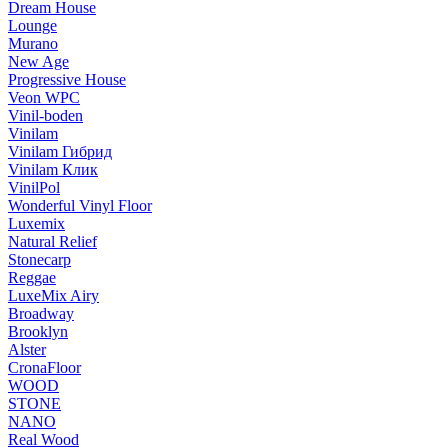
Dream House
Lounge
Murano
New Age
Progressive House
Veon WPC
Vinil-boden
Vinilam
Vinilam Гибрид
Vinilam Клик
VinilPol
Wonderful Vinyl Floor
Luxemix
Natural Relief
Stonecarp
Reggae
LuxeMix Airy
Broadway
Brooklyn
Alster
CronaFloor
WOOD
STONE
NANO
Real Wood