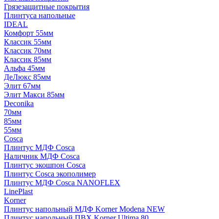
Грязезащитные покрытия
Плинтуса напольные
IDEAL
Комфорт 55мм
Классик 55мм
Классик 70мм
Классик 85мм
Альфа 45мм
ДеЛюкс 85мм
Элит 67мм
Элит Макси 85мм
Deconika
70мм
85мм
55мм
Cosca
Плинтус МДФ Cosca
Наличник МДФ Cosca
Плинтус экошпон Cosca
Плинтус Cosca экополимер
Плинтус МДФ Cosca NANOFLEX
LinePlast
Korner
Плинтус напольный МДФ Korner Modena NEW
Плинтус напольный ПВХ Korner Ultima 80