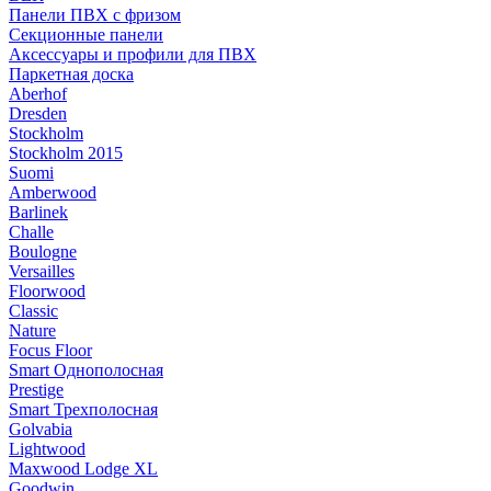
Панели ПВХ с фризом
Секционные панели
Аксессуары и профили для ПВХ
Паркетная доска
Aberhof
Dresden
Stockholm
Stockholm 2015
Suomi
Amberwood
Barlinek
Challe
Boulogne
Versailles
Floorwood
Classic
Nature
Focus Floor
Smart Однополосная
Prestige
Smart Трехполосная
Golvabia
Lightwood
Maxwood Lodge XL
Goodwin