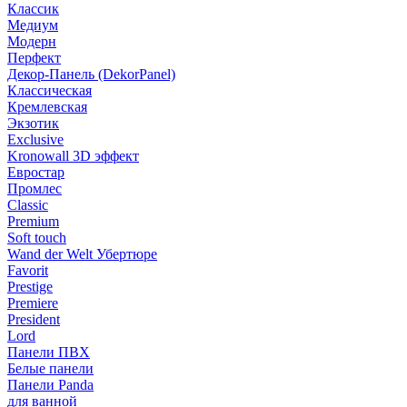
Классик
Медиум
Модерн
Перфект
Декор-Панель (DekorPanel)
Классическая
Кремлевская
Экзотик
Exclusive
Kronowall 3D эффект
Евростар
Промлес
Classic
Premium
Soft touch
Wand der Welt Убертюре
Favorit
Prestige
Premiere
President
Lord
Панели ПВХ
Белые панели
Панели Panda
для ванной