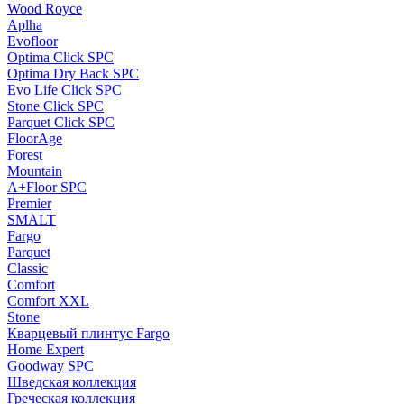
Wood Royce
Aplha
Evofloor
Optima Click SPC
Optima Dry Back SPC
Evo Life Click SPC
Stone Click SPC
Parquet Click SPC
FloorAge
Forest
Mountain
A+Floor SPC
Premier
SMALT
Fargo
Parquet
Classic
Comfort
Comfort XXL
Stone
Кварцевый плинтус Fargo
Home Expert
Goodway SPC
Шведская коллекция
Греческая коллекция