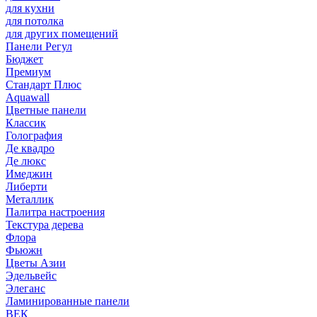
для кухни
для потолка
для других помещений
Панели Регул
Бюджет
Премиум
Стандарт Плюс
Aquawall
Цветные панели
Классик
Голография
Де квадро
Де люкс
Имеджин
Либерти
Металлик
Палитра настроения
Текстура дерева
Флора
Фьюжн
Цветы Азии
Эдельвейс
Элеганс
Ламинированные панели
ВЕК