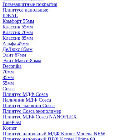
Грязезащитные покрытия
Плинтуса напольные
IDEAL
Комфорт 55мм
Классик 55мм
Классик 70мм
Классик 85мм
Альфа 45мм
ДеЛюкс 85мм
Элит 67мм
Элит Макси 85мм
Deconika
70мм
85мм
55мм
Cosca
Плинтус МДФ Cosca
Наличник МДФ Cosca
Плинтус экошпон Cosca
Плинтус Cosca экополимер
Плинтус МДФ Cosca NANOFLEX
LinePlast
Korner
Плинтус напольный МДФ Korner Modena NEW
Плинтус напольный ПВХ Korner Ultima 80