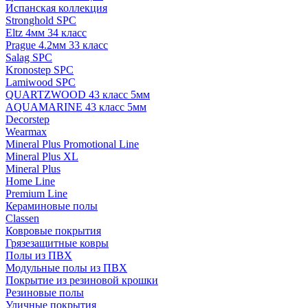
Испанская коллекция
Stronghold SPC
Eltz 4мм 34 класс
Prague 4.2мм 33 класс
Salag SPC
Kronostep SPC
Lamiwood SPC
QUARTZWOOD 43 класс 5мм
AQUAMARINE 43 класс 5мм
Decorstep
Wearmax
Mineral Plus Promotional Line
Mineral Plus XL
Mineral Plus
Home Line
Premium Line
Кераминовые полы
Classen
Ковровые покрытия
Грязезащитные ковры
Полы из ПВХ
Модульные полы из ПВХ
Покрытие из резиновой крошки
Резиновые полы
Уличные покрытия