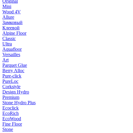
Original
Mini
Wood 4V
Allure
Замковый
Клеевой
Alpine Floor
Classic
Ultra
Aquafloor
Versailles
Art
Parquet Glue
Berry Alloc
Pure-click
PureLoc
Corkstyle
Design Hydro
Premium
Stone Hydro Plus
Ecoclick
EcoRich
EcoWood
Fine Floor
Stone