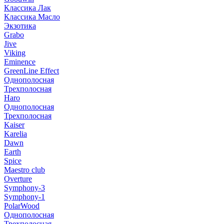
Классика Лак
Классика Масло
Экзотика
Grabo
Jive
Viking
Eminence
GreenLine Effect
Однополосная
Трехполосная
Haro
Однополосная
Трехполосная
Kaiser
Karelia
Dawn
Earth
Spice
Maestro club
Overture
Symphony-3
Symphony-1
PolarWood
Однополосная
Трехполосная