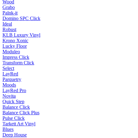
Wood
Grabo
Palnk-it
Domino SPC Click
Ideal
Robust
KLB Luxury Vinyl
Krono Xonic
Lucky Floor
Moduleo
Impress Click
Transform Click
Select
LayRed
Parquetry
Moods
LayRed Pro
Novita
Quick Step
Balance Click
Balance Click Plus
Pulse Click
Tarkett Art Vinyl
Blues
Deep House