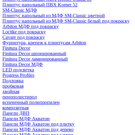
Плинтус напольный ПВХ Korner 52
SM-Classic МДФ
Плинтус напольный из МДФ SM-Classic цветной
Плинтус напольный из МДФ SM-Classic белый под покраску
Arbiton МДФ под покраску
Loctike под покраску
Cavare под покраску
Фурнитура, крепеж к плинтусам Arbiton
Finitura Decor
Finitura Decor шпонированный
Finitura Decor ламинированный
Finitura Decor МДФ
LED подсветка
Progress Profiles
Подложка
пробковая
хвойная
пенополистирол
вспененный полипропилен
композитная
Панели ДВП
Панели МДФ Акватон
Панели МДФ Акватон под плитку
Панели МДФ Акватон под дерево
Панели МДФ Акватон под камень