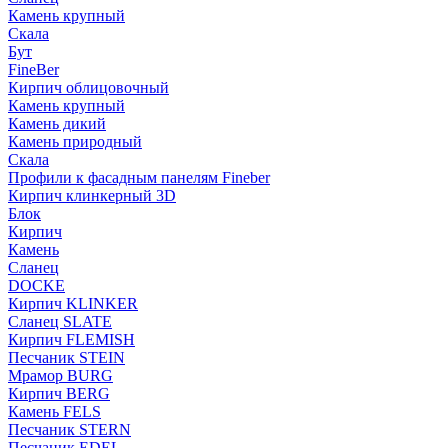
Камень крупный
Скала
Бут
FineBer
Кирпич облицовочный
Камень крупный
Камень дикий
Камень природный
Скала
Профили к фасадным панелям Fineber
Кирпич клинкерный 3D
Блок
Кирпич
Камень
Сланец
DOCKE
Кирпич KLINKER
Сланец SLATE
Кирпич FLEMISH
Пес­ча­ник STEIN
Мрамор BURG
Кирпич BERG
Камень FELS
Пес­ча­ник STERN
Пес­ча­ник EDEL