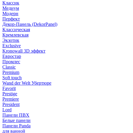
Классик
Медиум
Модерн
Перфект
Декор-Панель (DekorPanel)
Классическая
Кремлевская
Экзотик
Exclusive
Kronowall 3D эффект
Евростар
Промлес
Classic
Premium
Soft touch
Wand der Welt Убертюре
Favorit
Prestige
Premiere
President
Lord
Панели ПВХ
Белые панели
Панели Panda
для ванной