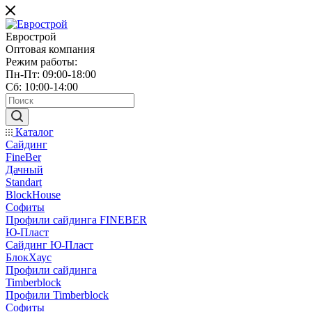
Еврострой
Оптовая компания
Режим работы:
Пн-Пт: 09:00-18:00
Сб: 10:00-14:00
Каталог
Сайдинг
FineBer
Дачный
Standart
BlockHouse
Софиты
Профили сайдинга FINEBER
Ю-Пласт
Сайдинг Ю-Пласт
БлокХаус
Профили сайдинга
Timberblock
Профили Timberblock
Софиты