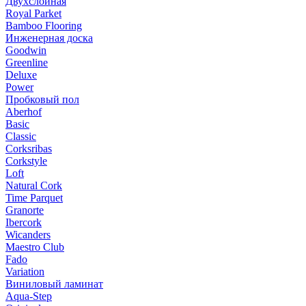
Двухслойная
Royal Parket
Bamboo Flooring
Инженерная доска
Goodwin
Greenline
Deluxe
Power
Пробковый пол
Aberhof
Basic
Classic
Corksribas
Corkstyle
Loft
Natural Cork
Time Parquet
Granorte
Ibercork
Wicanders
Мaestro Club
Fado
Variation
Виниловый ламинат
Aqua-Step