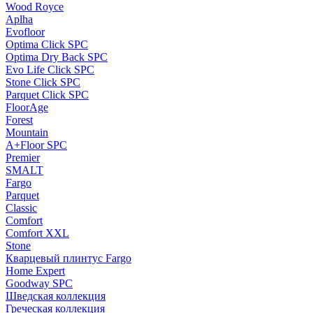
Wood Royce
Aplha
Evofloor
Optima Click SPC
Optima Dry Back SPC
Evo Life Click SPC
Stone Click SPC
Parquet Click SPC
FloorAge
Forest
Mountain
A+Floor SPC
Premier
SMALT
Fargo
Parquet
Classic
Comfort
Comfort XXL
Stone
Кварцевый плинтус Fargo
Home Expert
Goodway SPC
Шведская коллекция
Греческая коллекция