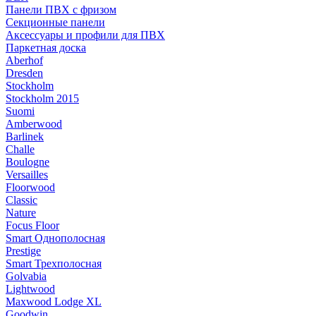
Панели ПВХ с фризом
Секционные панели
Аксессуары и профили для ПВХ
Паркетная доска
Aberhof
Dresden
Stockholm
Stockholm 2015
Suomi
Amberwood
Barlinek
Challe
Boulogne
Versailles
Floorwood
Classic
Nature
Focus Floor
Smart Однополосная
Prestige
Smart Трехполосная
Golvabia
Lightwood
Maxwood Lodge XL
Goodwin