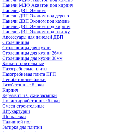
Панели МДФ Акватон под кирпич
Панели ДВП Эконом
Панели ДВП Эконом под дерево
Панели ДВП Эконом под камень
Панели ДВП Эконом под кирпич
Панели ДВП Эконом под плитку
Аксессуары для панелей ДВП
Столешницы
Столешницы для кухни
Столешницы для кухни 26мм
Столешницы для кухни 38мм
Блоки строительные
Пазогребневые плиты
Пазогребневая плита ПГП
Пенобетонные блоки
Газобетонные блоки
Кирпич
Керамзит и Сухие засыпки
Полистиролбетонные блоки
Смеси строительные
Штукартурки
Шпаклевки
Наливной пол
Затирка для плитки