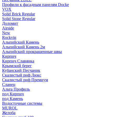
Профили к фасадным панелям Docke
VOX
Solid Brick Regular
Solid Stone Regular
Доломит
Airside
New
Rockvin
Альпийский Камень
Альпийский Камень 2м
Альпийский прокрашенные швы
Кирпич
Кирпич Славянка
Крымский берег
Кубанский Песчаник
Скалистый риф Люкс
Скалистый риф Премиум
Сланец
Альта Профиль
под Кирпич
под Камень
Водосточные системы
MUROL
Желоба