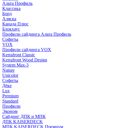
Альта Профиль
Классика
Борд
Аляска
Канада Плюс
Блокхаус
Профили сайдинга Альта Профиль
Софиты
VOX
Профили сайдинга VOX
Kerrafront Classic
Kerrafront Wood Design
System Max-3
Nature
Unicolor
Софиты
Дёке
Lux
Premium
Standard
Профили
Эконом
Сайдинг ДПК и МПК
ДПК KAISERDECK
МПК KAISERDECK Премиум