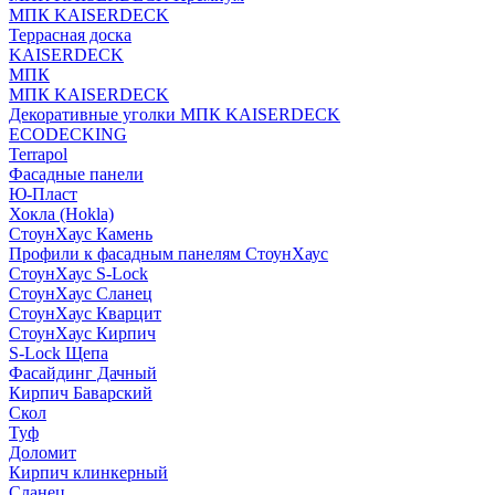
МПК KAISERDECK
Террасная доска
KAISERDECK
МПК
МПК KAISERDECK
Декоративные уголки МПК KAISERDECK
ECODECKING
Terrapol
Фасадные панели
Ю-Пласт
Хокла (Hokla)
СтоунХаус Камень
Профили к фасадным панелям СтоунХаус
СтоунХаус S-Lock
СтоунХаус Сланец
СтоунХаус Кварцит
СтоунХаус Кирпич
S-Lock Щепа
Фасайдинг Дачный
Кирпич Баварский
Скол
Туф
Доломит
Кирпич клинкерный
Сланец