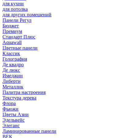
для кухни
для потолка
для других помещений
Панели Регул
Бюджет
Премиум
Стандарт Плюс
Aquawall
Цветные панели
Классик
Голография
Де квадро
Де люкс
Имеджин
Либерти
Металлик
Палитра настроения
Текстура дерева
Флора
Фьюжн
Цветы Азии
Эдельвейс
Элеганс
Ламинированные панели
ВЕК