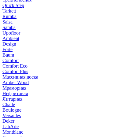
Quick Step
Tarkett
Rumba
Salsa
Samba
Upofloor
Ambient
Design
Forte
Baum
Comfort
Comfort Eco
Comfort Plus
Массивная доска
Amber Wood
Мраморная
Нефритовая
Янтарная
Challe
Boulogne
Versailles
Deker
LabArte
Montblanc