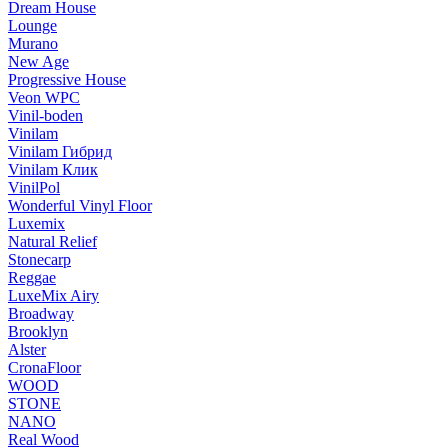
Dream House
Lounge
Murano
New Age
Progressive House
Veon WPC
Vinil-boden
Vinilam
Vinilam Гибрид
Vinilam Клик
VinilPol
Wonderful Vinyl Floor
Luxemix
Natural Relief
Stonecarp
Reggae
LuxeMix Airy
Broadway
Brooklyn
Alster
CronaFloor
WOOD
STONE
NANO
Real Wood