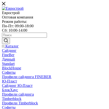
Еврострой
Оптовая компания
Режим работы:
Пн-Пт: 09:00-18:00
Сб: 10:00-14:00
Каталог
Сайдинг
FineBer
Дачный
Standart
BlockHouse
Софиты
Профили сайдинга FINEBER
Ю-Пласт
Сайдинг Ю-Пласт
БлокХаус
Профили сайдинга
Timberblock
Профили Timberblock
Софиты