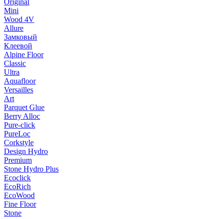
Original
Mini
Wood 4V
Allure
Замковый
Клеевой
Alpine Floor
Classic
Ultra
Aquafloor
Versailles
Art
Parquet Glue
Berry Alloc
Pure-click
PureLoc
Corkstyle
Design Hydro
Premium
Stone Hydro Plus
Ecoclick
EcoRich
EcoWood
Fine Floor
Stone