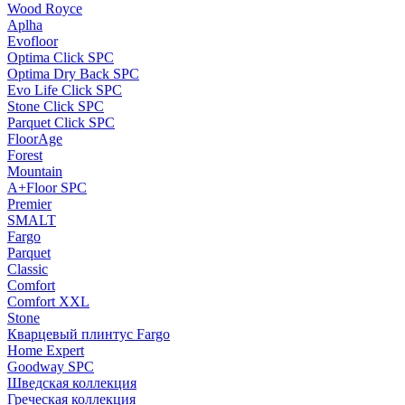
Wood Royce
Aplha
Evofloor
Optima Click SPC
Optima Dry Back SPC
Evo Life Click SPC
Stone Click SPC
Parquet Click SPC
FloorAge
Forest
Mountain
A+Floor SPC
Premier
SMALT
Fargo
Parquet
Classic
Comfort
Comfort XXL
Stone
Кварцевый плинтус Fargo
Home Expert
Goodway SPC
Шведская коллекция
Греческая коллекция