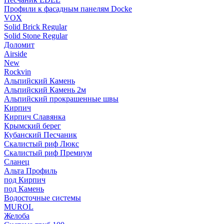
Профили к фасадным панелям Docke
VOX
Solid Brick Regular
Solid Stone Regular
Доломит
Airside
New
Rockvin
Альпийский Камень
Альпийский Камень 2м
Альпийский прокрашенные швы
Кирпич
Кирпич Славянка
Крымский берег
Кубанский Песчаник
Скалистый риф Люкс
Скалистый риф Премиум
Сланец
Альта Профиль
под Кирпич
под Камень
Водосточные системы
MUROL
Желоба