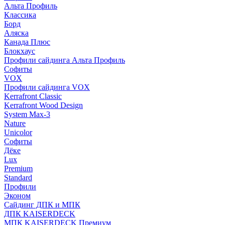
Альта Профиль
Классика
Борд
Аляска
Канада Плюс
Блокхаус
Профили сайдинга Альта Профиль
Софиты
VOX
Профили сайдинга VOX
Kerrafront Classic
Kerrafront Wood Design
System Max-3
Nature
Unicolor
Софиты
Дёке
Lux
Premium
Standard
Профили
Эконом
Сайдинг ДПК и МПК
ДПК KAISERDECK
МПК KAISERDECK Премиум