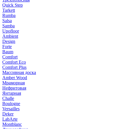
Quick Step
Tarkett
Rumba
Salsa
Samba
Upofloor
Ambient
Design
Forte
Baum
Comfort
Comfort Eco
Comfort Plus
Массивная доска
Amber Wood
Мраморная
Нефритовая
Янтарная
Challe
Boulogne
Versailles
Deker
LabArte
Montblanc