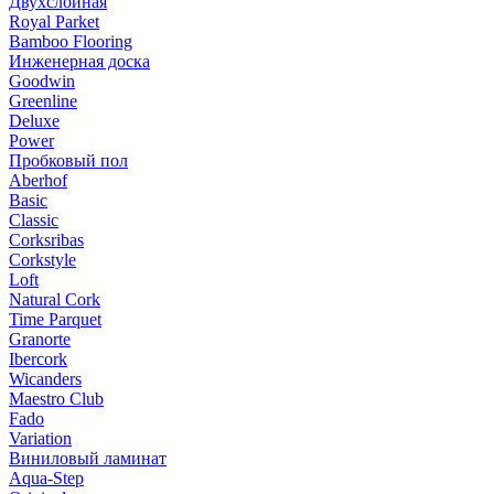
Двухслойная
Royal Parket
Bamboo Flooring
Инженерная доска
Goodwin
Greenline
Deluxe
Power
Пробковый пол
Aberhof
Basic
Classic
Corksribas
Corkstyle
Loft
Natural Cork
Time Parquet
Granorte
Ibercork
Wicanders
Мaestro Club
Fado
Variation
Виниловый ламинат
Aqua-Step