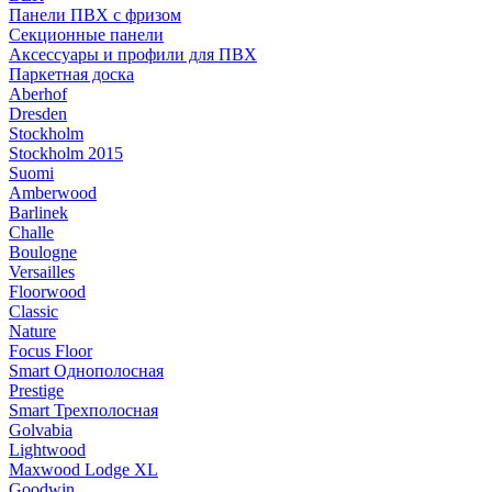
Панели ПВХ с фризом
Секционные панели
Аксессуары и профили для ПВХ
Паркетная доска
Aberhof
Dresden
Stockholm
Stockholm 2015
Suomi
Amberwood
Barlinek
Challe
Boulogne
Versailles
Floorwood
Classic
Nature
Focus Floor
Smart Однополосная
Prestige
Smart Трехполосная
Golvabia
Lightwood
Maxwood Lodge XL
Goodwin