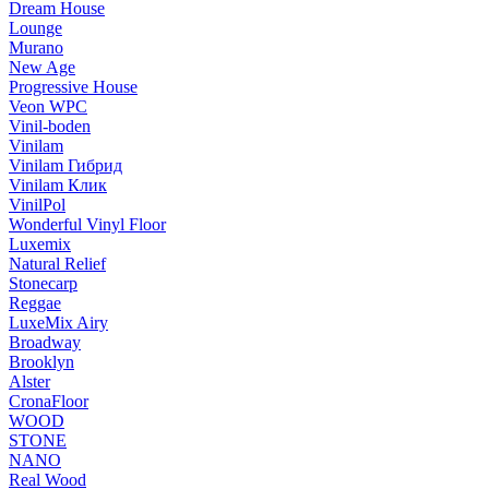
Dream House
Lounge
Murano
New Age
Progressive House
Veon WPC
Vinil-boden
Vinilam
Vinilam Гибрид
Vinilam Клик
VinilPol
Wonderful Vinyl Floor
Luxemix
Natural Relief
Stonecarp
Reggae
LuxeMix Airy
Broadway
Brooklyn
Alster
CronaFloor
WOOD
STONE
NANO
Real Wood