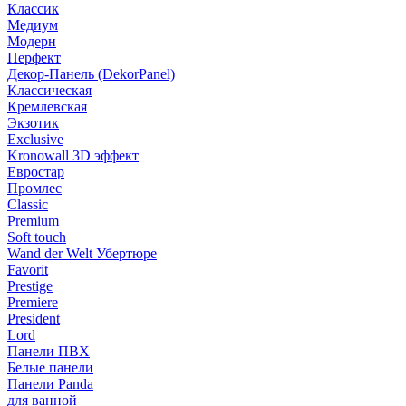
Классик
Медиум
Модерн
Перфект
Декор-Панель (DekorPanel)
Классическая
Кремлевская
Экзотик
Exclusive
Kronowall 3D эффект
Евростар
Промлес
Classic
Premium
Soft touch
Wand der Welt Убертюре
Favorit
Prestige
Premiere
President
Lord
Панели ПВХ
Белые панели
Панели Panda
для ванной