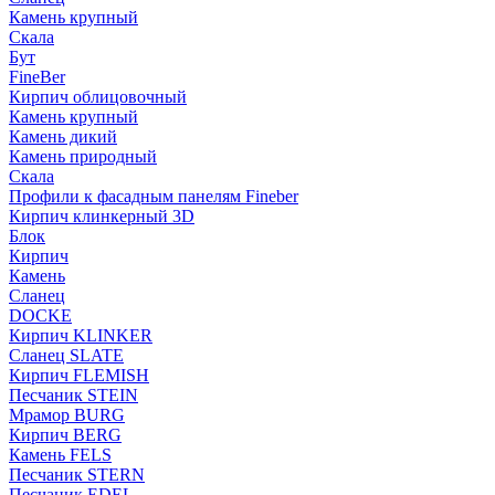
Камень крупный
Скала
Бут
FineBer
Кирпич облицовочный
Камень крупный
Камень дикий
Камень природный
Скала
Профили к фасадным панелям Fineber
Кирпич клинкерный 3D
Блок
Кирпич
Камень
Сланец
DOCKE
Кирпич KLINKER
Сланец SLATE
Кирпич FLEMISH
Пес­ча­ник STEIN
Мрамор BURG
Кирпич BERG
Камень FELS
Пес­ча­ник STERN
Пес­ча­ник EDEL