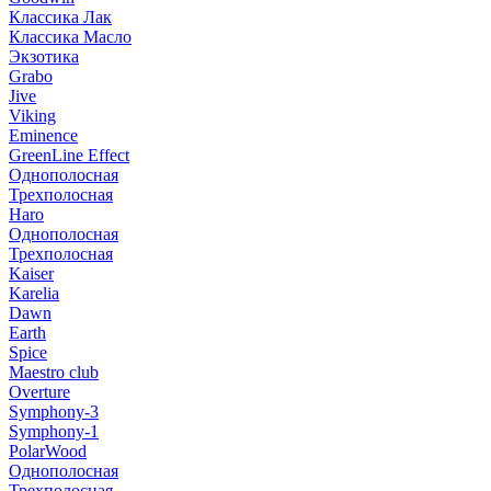
Классика Лак
Классика Масло
Экзотика
Grabo
Jive
Viking
Eminence
GreenLine Effect
Однополосная
Трехполосная
Haro
Однополосная
Трехполосная
Kaiser
Karelia
Dawn
Earth
Spice
Maestro club
Overture
Symphony-3
Symphony-1
PolarWood
Однополосная
Трехполосная