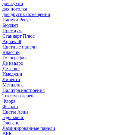
для кухни
для потолка
для других помещений
Панели Регул
Бюджет
Премиум
Стандарт Плюс
Aquawall
Цветные панели
Классик
Голография
Де квадро
Де люкс
Имеджин
Либерти
Металлик
Палитра настроения
Текстура дерева
Флора
Фьюжн
Цветы Азии
Эдельвейс
Элеганс
Ламинированные панели
ВЕК