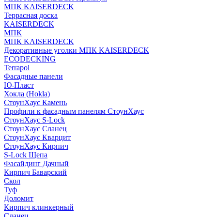
МПК KAISERDECK
Террасная доска
KAISERDECK
МПК
МПК KAISERDECK
Декоративные уголки МПК KAISERDECK
ECODECKING
Terrapol
Фасадные панели
Ю-Пласт
Хокла (Hokla)
СтоунХаус Камень
Профили к фасадным панелям СтоунХаус
СтоунХаус S-Lock
СтоунХаус Сланец
СтоунХаус Кварцит
СтоунХаус Кирпич
S-Lock Щепа
Фасайдинг Дачный
Кирпич Баварский
Скол
Туф
Доломит
Кирпич клинкерный
Сланец