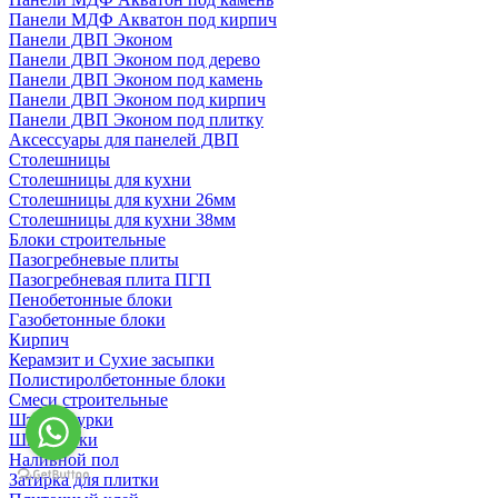
Панели МДФ Акватон под кирпич
Панели ДВП Эконом
Панели ДВП Эконом под дерево
Панели ДВП Эконом под камень
Панели ДВП Эконом под кирпич
Панели ДВП Эконом под плитку
Аксессуары для панелей ДВП
Столешницы
Столешницы для кухни
Столешницы для кухни 26мм
Столешницы для кухни 38мм
Блоки строительные
Пазогребневые плиты
Пазогребневая плита ПГП
Пенобетонные блоки
Газобетонные блоки
Кирпич
Керамзит и Сухие засыпки
Полистиролбетонные блоки
Смеси строительные
Штукартурки
Шпаклевки
Наливной пол
Затирка для плитки