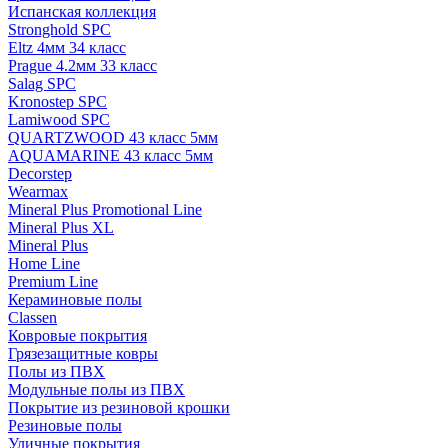
Испанская коллекция
Stronghold SPC
Eltz 4мм 34 класс
Prague 4.2мм 33 класс
Salag SPC
Kronostep SPC
Lamiwood SPC
QUARTZWOOD 43 класс 5мм
AQUAMARINE 43 класс 5мм
Decorstep
Wearmax
Mineral Plus Promotional Line
Mineral Plus XL
Mineral Plus
Home Line
Premium Line
Кераминовые полы
Classen
Ковровые покрытия
Грязезащитные ковры
Полы из ПВХ
Модульные полы из ПВХ
Покрытие из резиновой крошки
Резиновые полы
Уличные покрытия