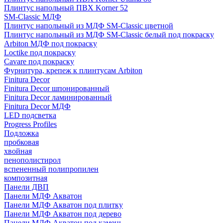
Плинтус напольный ПВХ Korner 52
SM-Classic МДФ
Плинтус напольный из МДФ SM-Classic цветной
Плинтус напольный из МДФ SM-Classic белый под покраску
Arbiton МДФ под покраску
Loctike под покраску
Cavare под покраску
Фурнитура, крепеж к плинтусам Arbiton
Finitura Decor
Finitura Decor шпонированный
Finitura Decor ламинированный
Finitura Decor МДФ
LED подсветка
Progress Profiles
Подложка
пробковая
хвойная
пенополистирол
вспененный полипропилен
композитная
Панели ДВП
Панели МДФ Акватон
Панели МДФ Акватон под плитку
Панели МДФ Акватон под дерево
Панели МДФ Акватон под камень