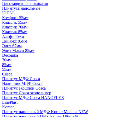
Грязезащитные покрытия
Плинтуса напольные
IDEAL
Комфорт 55мм
Классик 55мм
Классик 70мм
Классик 85мм
Альфа 45мм
ДеЛюкс 85мм
Элит 67мм
Элит Макси 85мм
Deconika
70мм
85мм
55мм
Cosca
Плинтус МДФ Cosca
Наличник МДФ Cosca
Плинтус экошпон Cosca
Плинтус Cosca экополимер
Плинтус МДФ Cosca NANOFLEX
LinePlast
Korner
Плинтус напольный МДФ Korner Modena NEW
Плинтус напольный ПВХ Korner Ultima 80