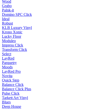
Wood
Grabo
Palnk-it
Domino SPC Click
Ideal
Robust
KLB Luxury Vinyl
Krono Xonic
Lucky Floor
Moduleo
Impress Click
Transform Click
Select
LayRed
Parquetry
Moods
LayRed Pro
Novita
Quick Step
Balance Click
Balance Click Plus
Pulse Click
Tarkett Art Vinyl
Blues
Deep House