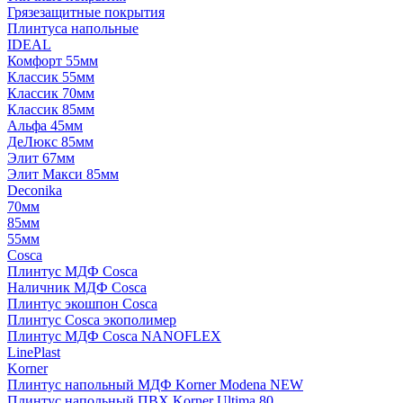
Грязезащитные покрытия
Плинтуса напольные
IDEAL
Комфорт 55мм
Классик 55мм
Классик 70мм
Классик 85мм
Альфа 45мм
ДеЛюкс 85мм
Элит 67мм
Элит Макси 85мм
Deconika
70мм
85мм
55мм
Cosca
Плинтус МДФ Cosca
Наличник МДФ Cosca
Плинтус экошпон Cosca
Плинтус Cosca экополимер
Плинтус МДФ Cosca NANOFLEX
LinePlast
Korner
Плинтус напольный МДФ Korner Modena NEW
Плинтус напольный ПВХ Korner Ultima 80