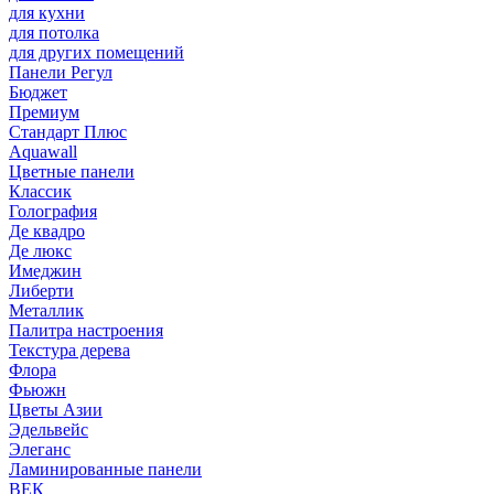
для кухни
для потолка
для других помещений
Панели Регул
Бюджет
Премиум
Стандарт Плюс
Aquawall
Цветные панели
Классик
Голография
Де квадро
Де люкс
Имеджин
Либерти
Металлик
Палитра настроения
Текстура дерева
Флора
Фьюжн
Цветы Азии
Эдельвейс
Элеганс
Ламинированные панели
ВЕК