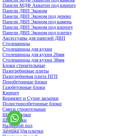
Панели МДФ Акватон под кирпич
Панели ДВП Эконом
Панели ДВП Эконом под дерево
Панели ДВП Эконом под камень
Панели ДВП Эконом под кирпич
Панели ДВП Эконом под плитку
Аксессуары для панелей ДВП
Столешницы
Столешницы для кухни
Столешницы для кухни 26мм
Столешницы для кухни 38мм
Блоки строительные
Пазогребневые плиты
Пазогребневая плита ПГП
Пенобетонные блоки
Газобетонные блоки
Кирпич
Керамзит и Сухие засыпки
Полистиролбетонные блоки
Смеси строительные
Штукартурки
Шпаклевки
Наливной пол
Затирка для плитки