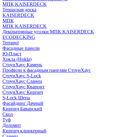
МПК KAISERDECK
Террасная доска
KAISERDECK
МПК
МПК KAISERDECK
Декоративные уголки МПК KAISERDECK
ECODECKING
Terrapol
Фасадные панели
Ю-Пласт
Хокла (Hokla)
СтоунХаус Камень
Профили к фасадным панелям СтоунХаус
СтоунХаус S-Lock
СтоунХаус Сланец
СтоунХаус Кварцит
СтоунХаус Кирпич
S-Lock Щепа
Фасайдинг Дачный
Кирпич Баварский
Скол
Туф
Доломит
Кирпич клинкерный
Сланец