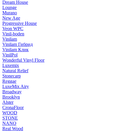
Dream House
Lounge
Murano
New Age
Progressive House
Veon WPC
Vinil-boden
Vinilam
Vinilam Гибрид
Vinilam Клик
VinilPol
Wonderful Vinyl Floor
Luxemix
Natural Relief
Stonecarp
Reggae
LuxeMix Airy
Broadway
Brooklyn
Alster
CronaFloor
WOOD
STONE
NANO
Real Wood