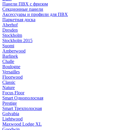
Панели ПВХ с фризом
Секционные панели
Аксессуары и профили для ПВХ
Паркетная доска
Aberhof
Dresden
Stockholm
Stockholm 2015
Suomi
Amberwood
Barlinek
Challe
Boulogne
Versailles
Floorwood
Classic
Nature
Focus Floor
Smart Однополосная
Prestige
Smart Трехполосная
Golvabia
Lightwood
Maxwood Lodge XL
Goodwin