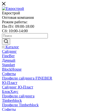
Еврострой
Оптовая компания
Режим работы:
Пн-Пт: 09:00-18:00
Сб: 10:00-14:00
Каталог
Сайдинг
FineBer
Дачный
Standart
BlockHouse
Софиты
Профили сайдинга FINEBER
Ю-Пласт
Сайдинг Ю-Пласт
БлокХаус
Профили сайдинга
Timberblock
Профили Timberblock
Софиты