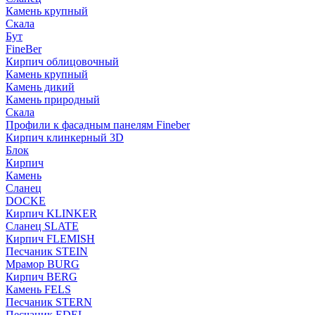
Камень крупный
Скала
Бут
FineBer
Кирпич облицовочный
Камень крупный
Камень дикий
Камень природный
Скала
Профили к фасадным панелям Fineber
Кирпич клинкерный 3D
Блок
Кирпич
Камень
Сланец
DOCKE
Кирпич KLINKER
Сланец SLATE
Кирпич FLEMISH
Пес­ча­ник STEIN
Мрамор BURG
Кирпич BERG
Камень FELS
Пес­ча­ник STERN
Пес­ча­ник EDEL