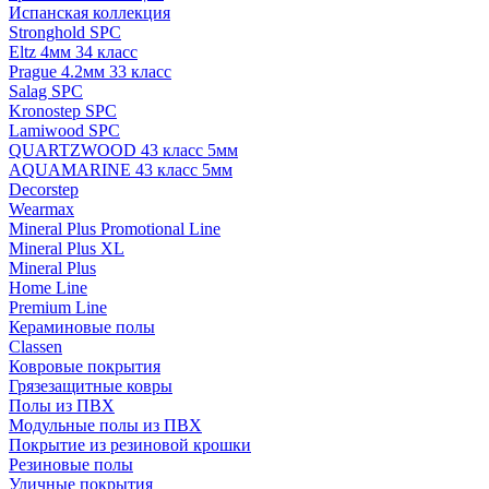
Испанская коллекция
Stronghold SPC
Eltz 4мм 34 класс
Prague 4.2мм 33 класс
Salag SPC
Kronostep SPC
Lamiwood SPC
QUARTZWOOD 43 класс 5мм
AQUAMARINE 43 класс 5мм
Decorstep
Wearmax
Mineral Plus Promotional Line
Mineral Plus XL
Mineral Plus
Home Line
Premium Line
Кераминовые полы
Classen
Ковровые покрытия
Грязезащитные ковры
Полы из ПВХ
Модульные полы из ПВХ
Покрытие из резиновой крошки
Резиновые полы
Уличные покрытия