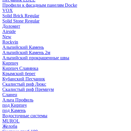
Профили к фасадным панелям Docke
VOX
Solid Brick Regular
Solid Stone Regular
Доломит
Airside
New
Rockvin
Альпийский Камень
Альпийский Камень 2м
Альпийский прокрашенные швы
Кирпич
Кирпич Славянка
Крымский берег
Кубанский Песчаник
Скалистый риф Люкс
Скалистый риф Премиум
Сланец
Альта Профиль
под Кирпич
под Камень
Водосточные системы
MUROL
Желоба