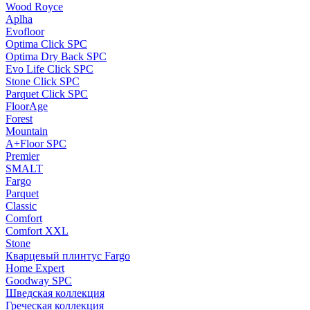
Wood Royce
Aplha
Evofloor
Optima Click SPC
Optima Dry Back SPC
Evo Life Click SPC
Stone Click SPC
Parquet Click SPC
FloorAge
Forest
Mountain
A+Floor SPC
Premier
SMALT
Fargo
Parquet
Classic
Comfort
Comfort XXL
Stone
Кварцевый плинтус Fargo
Home Expert
Goodway SPC
Шведская коллекция
Греческая коллекция