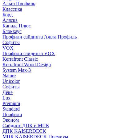
Альта Профиль
Классика
Борд
Аляска
Канада Плюс
Блокхаус
Профили сайдинга Альта Профиль
Софиты
VOX
Профили сайдинга VOX
Kerrafront Classic
Kerrafront Wood Design
System Max-3
Nature
Unicolor
Софиты
Дёке
Lux
Premium
Standard
Профили
Эконом
Сайдинг ДПК и МПК
ДПК KAISERDECK
МПК KAISERDECK Премиум