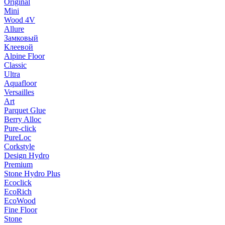
Original
Mini
Wood 4V
Allure
Замковый
Клеевой
Alpine Floor
Classic
Ultra
Aquafloor
Versailles
Art
Parquet Glue
Berry Alloc
Pure-click
PureLoc
Corkstyle
Design Hydro
Premium
Stone Hydro Plus
Ecoclick
EcoRich
EcoWood
Fine Floor
Stone