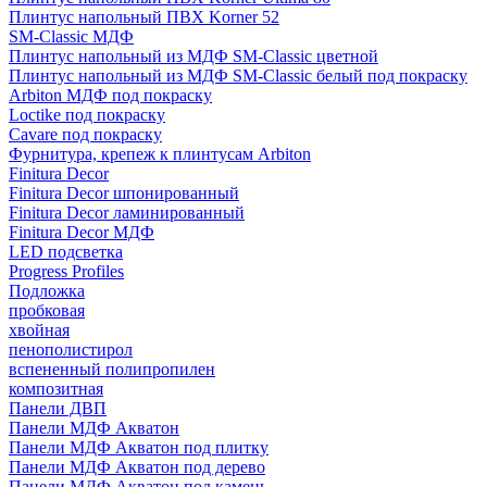
Плинтус напольный ПВХ Korner 52
SM-Classic МДФ
Плинтус напольный из МДФ SM-Classic цветной
Плинтус напольный из МДФ SM-Classic белый под покраску
Arbiton МДФ под покраску
Loctike под покраску
Cavare под покраску
Фурнитура, крепеж к плинтусам Arbiton
Finitura Decor
Finitura Decor шпонированный
Finitura Decor ламинированный
Finitura Decor МДФ
LED подсветка
Progress Profiles
Подложка
пробковая
хвойная
пенополистирол
вспененный полипропилен
композитная
Панели ДВП
Панели МДФ Акватон
Панели МДФ Акватон под плитку
Панели МДФ Акватон под дерево
Панели МДФ Акватон под камень