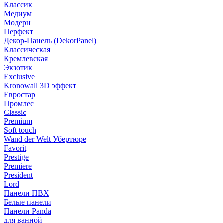
Классик
Медиум
Модерн
Перфект
Декор-Панель (DekorPanel)
Классическая
Кремлевская
Экзотик
Exclusive
Kronowall 3D эффект
Евростар
Промлес
Classic
Premium
Soft touch
Wand der Welt Убертюре
Favorit
Prestige
Premiere
President
Lord
Панели ПВХ
Белые панели
Панели Panda
для ванной