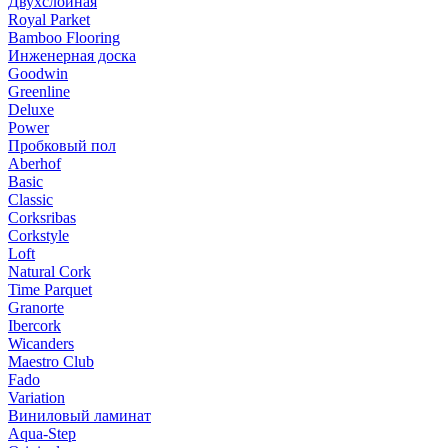
Двухслойная
Royal Parket
Bamboo Flooring
Инженерная доска
Goodwin
Greenline
Deluxe
Power
Пробковый пол
Aberhof
Basic
Classic
Corksribas
Corkstyle
Loft
Natural Cork
Time Parquet
Granorte
Ibercork
Wicanders
Мaestro Club
Fado
Variation
Виниловый ламинат
Aqua-Step