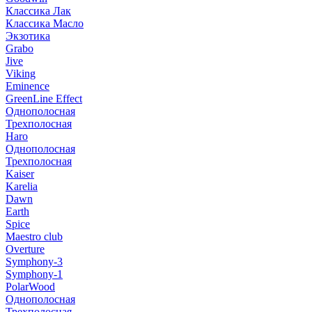
Классика Лак
Классика Масло
Экзотика
Grabo
Jive
Viking
Eminence
GreenLine Effect
Однополосная
Трехполосная
Haro
Однополосная
Трехполосная
Kaiser
Karelia
Dawn
Earth
Spice
Maestro club
Overture
Symphony-3
Symphony-1
PolarWood
Однополосная
Трехполосная