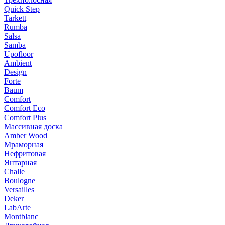
Quick Step
Tarkett
Rumba
Salsa
Samba
Upofloor
Ambient
Design
Forte
Baum
Comfort
Comfort Eco
Comfort Plus
Массивная доска
Amber Wood
Мраморная
Нефритовая
Янтарная
Challe
Boulogne
Versailles
Deker
LabArte
Montblanc