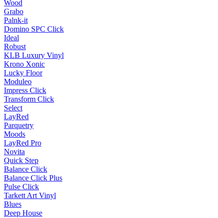
Wood
Grabo
Palnk-it
Domino SPC Click
Ideal
Robust
KLB Luxury Vinyl
Krono Xonic
Lucky Floor
Moduleo
Impress Click
Transform Click
Select
LayRed
Parquetry
Moods
LayRed Pro
Novita
Quick Step
Balance Click
Balance Click Plus
Pulse Click
Tarkett Art Vinyl
Blues
Deep House