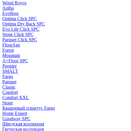
Wood Royce
Aplha
Evofloor
Optima Click SPC
Optima Dry Back SPC
Evo Life Click SPC
Stone Click SPC
Parquet Click SPC
FloorAge
Forest
Mountain
A+Floor SPC
Premier
SMALT
Fargo
Parquet
Classic
Comfort
Comfort XXL
Stone
Кварцевый плинтус Fargo
Home Expert
Goodway SPC
Шведская коллекция
Греческая коллекция