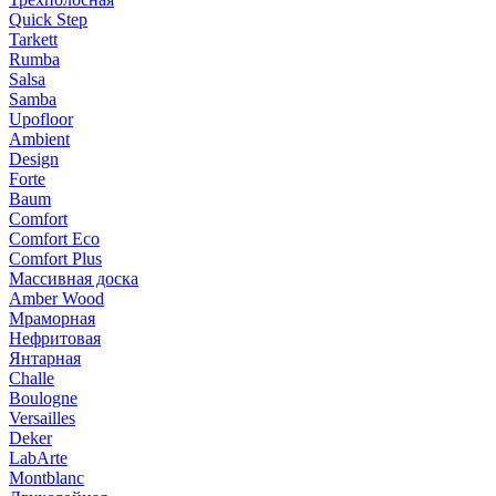
Quick Step
Tarkett
Rumba
Salsa
Samba
Upofloor
Ambient
Design
Forte
Baum
Comfort
Comfort Eco
Comfort Plus
Массивная доска
Amber Wood
Мраморная
Нефритовая
Янтарная
Challe
Boulogne
Versailles
Deker
LabArte
Montblanc