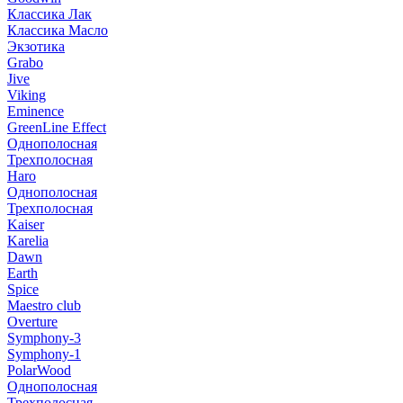
Классика Лак
Классика Масло
Экзотика
Grabo
Jive
Viking
Eminence
GreenLine Effect
Однополосная
Трехполосная
Haro
Однополосная
Трехполосная
Kaiser
Karelia
Dawn
Earth
Spice
Maestro club
Overture
Symphony-3
Symphony-1
PolarWood
Однополосная
Трехполосная