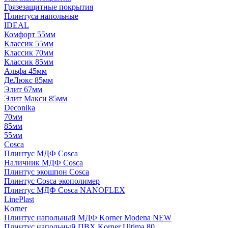
Грязезащитные покрытия
Плинтуса напольные
IDEAL
Комфорт 55мм
Классик 55мм
Классик 70мм
Классик 85мм
Альфа 45мм
ДеЛюкс 85мм
Элит 67мм
Элит Макси 85мм
Deconika
70мм
85мм
55мм
Cosca
Плинтус МДФ Cosca
Наличник МДФ Cosca
Плинтус экошпон Cosca
Плинтус Cosca экополимер
Плинтус МДФ Cosca NANOFLEX
LinePlast
Korner
Плинтус напольный МДФ Korner Modena NEW
Плинтус напольный ПВХ Korner Ultima 80