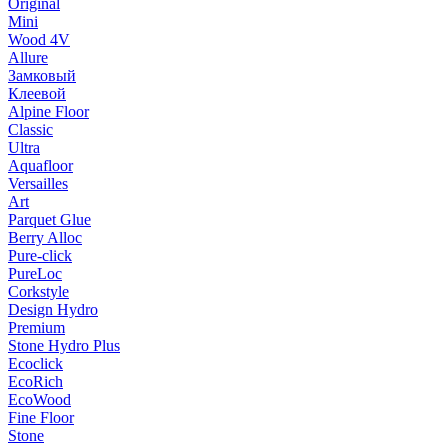
Original
Mini
Wood 4V
Allure
Замковый
Клеевой
Alpine Floor
Classic
Ultra
Aquafloor
Versailles
Art
Parquet Glue
Berry Alloc
Pure-click
PureLoc
Corkstyle
Design Hydro
Premium
Stone Hydro Plus
Ecoclick
EcoRich
EcoWood
Fine Floor
Stone