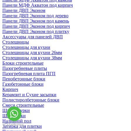
Панели МДФ Акватон под кирпич
Панели ДВП Эконом
Панели ДВП Эконом под дерево
Панели ДВП Эконом под камень
Панели ДВП Эконом под кирпич
Панели ДВП Эконом под плитку
Аксессуары для панелей ДВП
Столешницы
Столешницы для кухни
Столешницы для кухни 26мм
Столешницы для кухни 38мм
Блоки строительные
Пазогребневые плиты
Пазогребневая плита ПГП
Пенобетонные блоки
Газобетонные блоки
Кирпич
Керамзит и Сухие засыпки
Полистиролбетонные блоки
Смеси строительные
Штукартурки
Шпаклевки
Наливной пол
Затирка для плитки