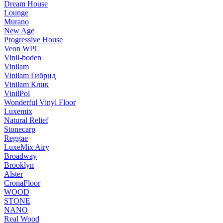
Dream House
Lounge
Murano
New Age
Progressive House
Veon WPC
Vinil-boden
Vinilam
Vinilam Гибрид
Vinilam Клик
VinilPol
Wonderful Vinyl Floor
Luxemix
Natural Relief
Stonecarp
Reggae
LuxeMix Airy
Broadway
Brooklyn
Alster
CronaFloor
WOOD
STONE
NANO
Real Wood