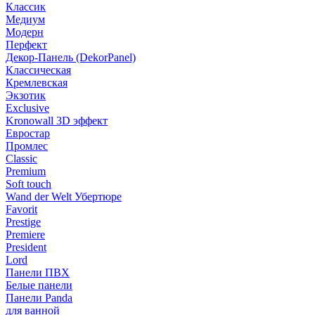
Классик
Медиум
Модерн
Перфект
Декор-Панель (DekorPanel)
Классическая
Кремлевская
Экзотик
Exclusive
Kronowall 3D эффект
Евростар
Промлес
Classic
Premium
Soft touch
Wand der Welt Убертюре
Favorit
Prestige
Premiere
President
Lord
Панели ПВХ
Белые панели
Панели Panda
для ванной