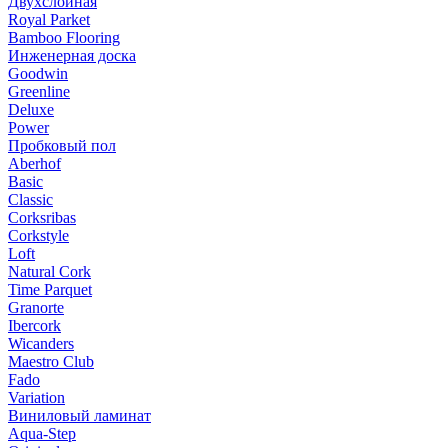
Двухслойная
Royal Parket
Bamboo Flooring
Инженерная доска
Goodwin
Greenline
Deluxe
Power
Пробковый пол
Aberhof
Basic
Classic
Corksribas
Corkstyle
Loft
Natural Cork
Time Parquet
Granorte
Ibercork
Wicanders
Мaestro Club
Fado
Variation
Виниловый ламинат
Aqua-Step