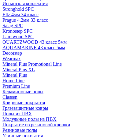
Испанская коллекция
Stronghold SPC
Eltz 4мм 34 класс
Prague 4.2мм 33 класс
Salag SPC
Kronostep SPC
Lamiwood SPC
QUARTZWOOD 43 класс 5мм
AQUAMARINE 43 класс 5мм
Decorstep
Wearmax
Mineral Plus Promotional Line
Mineral Plus XL
Mineral Plus
Home Line
Premium Line
Кераминовые полы
Classen
Ковровые покрытия
Грязезащитные ковры
Полы из ПВХ
Модульные полы из ПВХ
Покрытие из резиновой крошки
Резиновые полы
Уличные покрытия