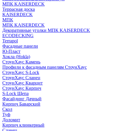
МПК KAISERDECK
Террасная доска
KAISERDECK
МПК
МПК KAISERDECK
Декоративные уголки МПК KAISERDECK
ECODECKING
Terrapol
Фасадные панели
Ю-Пласт
Хокла (Hokla)
СтоунХаус Камень
Профили к фасадным панелям СтоунХаус
СтоунХаус S-Lock
СтоунХаус Сланец
СтоунХаус Кварцит
СтоунХаус Кирпич
S-Lock Щепа
Фасайдинг Дачный
Кирпич Баварский
Скол
Туф
Доломит
Кирпич клинкерный
Сланец