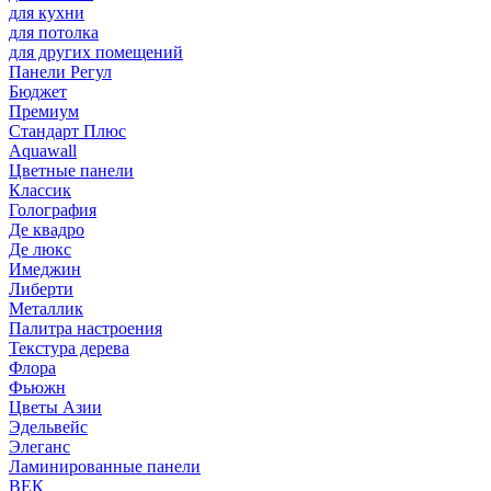
для кухни
для потолка
для других помещений
Панели Регул
Бюджет
Премиум
Стандарт Плюс
Aquawall
Цветные панели
Классик
Голография
Де квадро
Де люкс
Имеджин
Либерти
Металлик
Палитра настроения
Текстура дерева
Флора
Фьюжн
Цветы Азии
Эдельвейс
Элеганс
Ламинированные панели
ВЕК