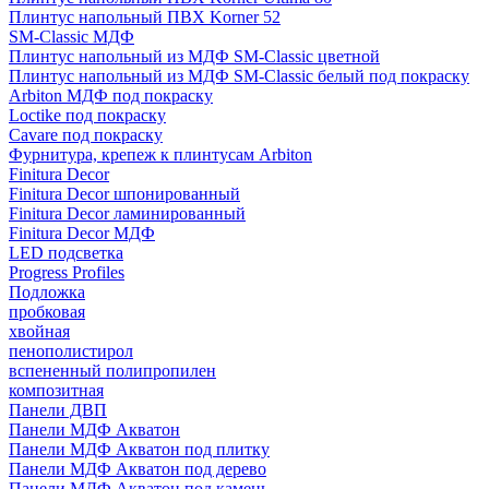
Плинтус напольный ПВХ Korner 52
SM-Classic МДФ
Плинтус напольный из МДФ SM-Classic цветной
Плинтус напольный из МДФ SM-Classic белый под покраску
Arbiton МДФ под покраску
Loctike под покраску
Cavare под покраску
Фурнитура, крепеж к плинтусам Arbiton
Finitura Decor
Finitura Decor шпонированный
Finitura Decor ламинированный
Finitura Decor МДФ
LED подсветка
Progress Profiles
Подложка
пробковая
хвойная
пенополистирол
вспененный полипропилен
композитная
Панели ДВП
Панели МДФ Акватон
Панели МДФ Акватон под плитку
Панели МДФ Акватон под дерево
Панели МДФ Акватон под камень