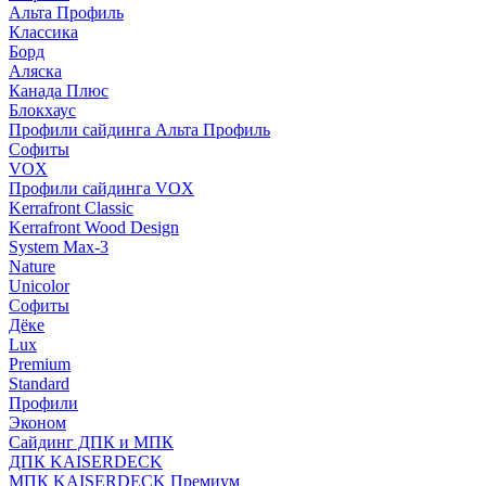
Альта Профиль
Классика
Борд
Аляска
Канада Плюс
Блокхаус
Профили сайдинга Альта Профиль
Софиты
VOX
Профили сайдинга VOX
Kerrafront Classic
Kerrafront Wood Design
System Max-3
Nature
Unicolor
Софиты
Дёке
Lux
Premium
Standard
Профили
Эконом
Сайдинг ДПК и МПК
ДПК KAISERDECK
МПК KAISERDECK Премиум