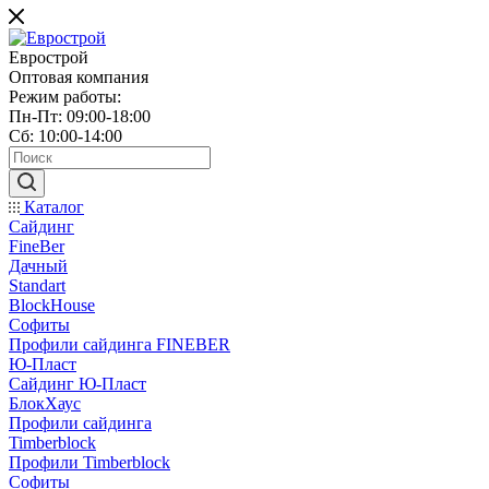
Еврострой
Оптовая компания
Режим работы:
Пн-Пт: 09:00-18:00
Сб: 10:00-14:00
Каталог
Сайдинг
FineBer
Дачный
Standart
BlockHouse
Софиты
Профили сайдинга FINEBER
Ю-Пласт
Сайдинг Ю-Пласт
БлокХаус
Профили сайдинга
Timberblock
Профили Timberblock
Софиты