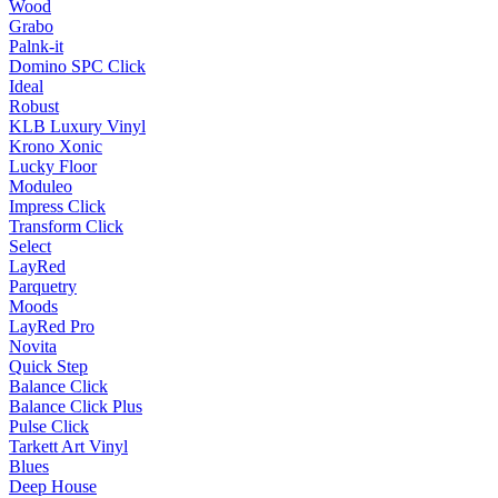
Wood
Grabo
Palnk-it
Domino SPC Click
Ideal
Robust
KLB Luxury Vinyl
Krono Xonic
Lucky Floor
Moduleo
Impress Click
Transform Click
Select
LayRed
Parquetry
Moods
LayRed Pro
Novita
Quick Step
Balance Click
Balance Click Plus
Pulse Click
Tarkett Art Vinyl
Blues
Deep House