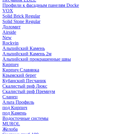
Профили к фасадным панелям Docke
VOX
Solid Brick Regular
Solid Stone Regular
Доломит
Airside
New
Rockvin
Альпийский Камень
Альпийский Камень 2м
Альпийский прокрашенные швы
Кирпич
Кирпич Славянка
Крымский берег
Кубанский Песчаник
Скалистый риф Люкс
Скалистый риф Премиум
Сланец
Альта Профиль
под Кирпич
под Камень
Водосточные системы
MUROL
Желоба