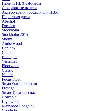
Панели ПВХ с фризом
Секционные панели
Аксессуары и профили для ПВХ
Паркетная доска
Aberhof
Dresden
Stockholm
Stockholm 2015
Suomi
Amberwood
Barlinek
Challe
Boulogne
Versailles
Floorwood
Classic
Nature
Focus Floor
Smart Однополосная
Prestige
Smart Трехполосная
Golvabia
Lightwood
Maxwood Lodge XL
Goodwin