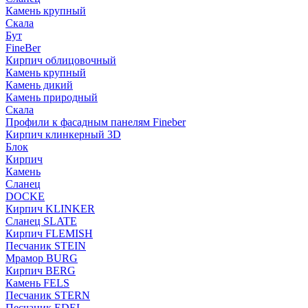
Камень крупный
Скала
Бут
FineBer
Кирпич облицовочный
Камень крупный
Камень дикий
Камень природный
Скала
Профили к фасадным панелям Fineber
Кирпич клинкерный 3D
Блок
Кирпич
Камень
Сланец
DOCKE
Кирпич KLINKER
Сланец SLATE
Кирпич FLEMISH
Пес­ча­ник STEIN
Мрамор BURG
Кирпич BERG
Камень FELS
Пес­ча­ник STERN
Пес­ча­ник EDEL