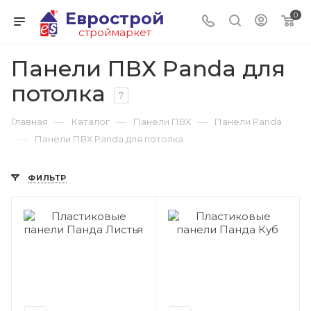
Еврострой
0
строймаркет
Панели ПВХ Panda для
потолка
7
—
—
—
Главная
Каталог
Панели ПВХ
Панели Panda
—
Панели ПВХ Panda для потолка
ФИЛЬТР