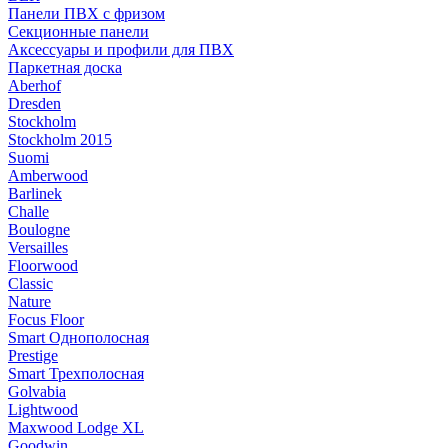
Панели ПВХ с фризом
Секционные панели
Аксессуары и профили для ПВХ
Паркетная доска
Aberhof
Dresden
Stockholm
Stockholm 2015
Suomi
Amberwood
Barlinek
Challe
Boulogne
Versailles
Floorwood
Classic
Nature
Focus Floor
Smart Однополосная
Prestige
Smart Трехполосная
Golvabia
Lightwood
Maxwood Lodge XL
Goodwin