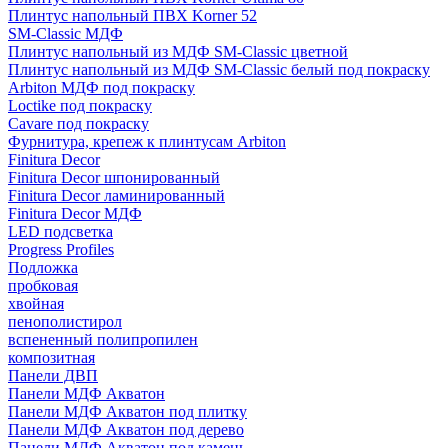
Плинтус напольный ПВХ Korner 52
SM-Classic МДФ
Плинтус напольный из МДФ SM-Classic цветной
Плинтус напольный из МДФ SM-Classic белый под покраску
Arbiton МДФ под покраску
Loctike под покраску
Cavare под покраску
Фурнитура, крепеж к плинтусам Arbiton
Finitura Decor
Finitura Decor шпонированный
Finitura Decor ламинированный
Finitura Decor МДФ
LED подсветка
Progress Profiles
Подложка
пробковая
хвойная
пенополистирол
вспененный полипропилен
композитная
Панели ДВП
Панели МДФ Акватон
Панели МДФ Акватон под плитку
Панели МДФ Акватон под дерево
Панели МДФ Акватон под камень