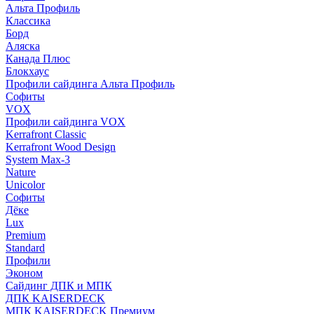
Альта Профиль
Классика
Борд
Аляска
Канада Плюс
Блокхаус
Профили сайдинга Альта Профиль
Софиты
VOX
Профили сайдинга VOX
Kerrafront Classic
Kerrafront Wood Design
System Max-3
Nature
Unicolor
Софиты
Дёке
Lux
Premium
Standard
Профили
Эконом
Сайдинг ДПК и МПК
ДПК KAISERDECK
МПК KAISERDECK Премиум