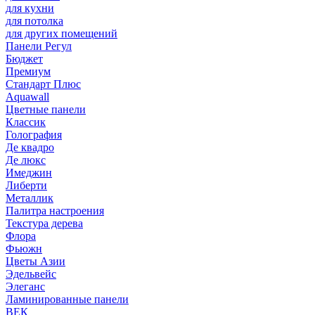
для кухни
для потолка
для других помещений
Панели Регул
Бюджет
Премиум
Стандарт Плюс
Aquawall
Цветные панели
Классик
Голография
Де квадро
Де люкс
Имеджин
Либерти
Металлик
Палитра настроения
Текстура дерева
Флора
Фьюжн
Цветы Азии
Эдельвейс
Элеганс
Ламинированные панели
ВЕК