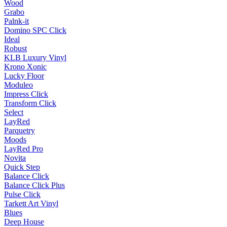
Wood
Grabo
Palnk-it
Domino SPC Click
Ideal
Robust
KLB Luxury Vinyl
Krono Xonic
Lucky Floor
Moduleo
Impress Click
Transform Click
Select
LayRed
Parquetry
Moods
LayRed Pro
Novita
Quick Step
Balance Click
Balance Click Plus
Pulse Click
Tarkett Art Vinyl
Blues
Deep House