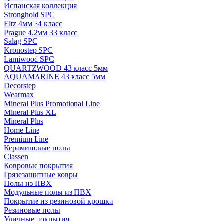
Испанская коллекция
Stronghold SPC
Eltz 4мм 34 класс
Prague 4.2мм 33 класс
Salag SPC
Kronostep SPC
Lamiwood SPC
QUARTZWOOD 43 класс 5мм
AQUAMARINE 43 класс 5мм
Decorstep
Wearmax
Mineral Plus Promotional Line
Mineral Plus XL
Mineral Plus
Home Line
Premium Line
Кераминовые полы
Classen
Ковровые покрытия
Грязезащитные ковры
Полы из ПВХ
Модульные полы из ПВХ
Покрытие из резиновой крошки
Резиновые полы
Уличные покрытия