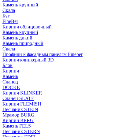
Камень крупный
Скала
Бут
FineBer
Кирпич облицовочный
Камень крупный
Камень дикий
Камень природный
Скала
Профили к фасадным панелям Fineber
Кирпич клинкерный 3D
Блок
Кирпич
Камень
Сланец
DOCKE
Кирпич KLINKER
Сланец SLATE
Кирпич FLEMISH
Пес­ча­ник STEIN
Мрамор BURG
Кирпич BERG
Камень FELS
Пес­ча­ник STERN
Пес­ча­ник EDEL