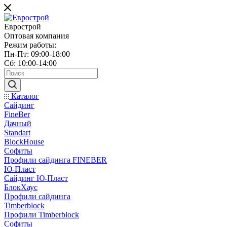
Еврострой
Оптовая компания
Режим работы:
Пн-Пт: 09:00-18:00
Сб: 10:00-14:00
Каталог
Сайдинг
FineBer
Дачный
Standart
BlockHouse
Софиты
Профили сайдинга FINEBER
Ю-Пласт
Сайдинг Ю-Пласт
БлокХаус
Профили сайдинга
Timberblock
Профили Timberblock
Софиты