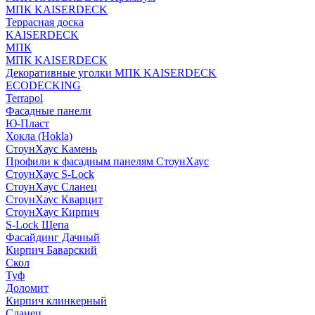
МПК KAISERDECK
Террасная доска
KAISERDECK
МПК
МПК KAISERDECK
Декоративные уголки МПК KAISERDECK
ECODECKING
Terrapol
Фасадные панели
Ю-Пласт
Хокла (Hokla)
СтоунХаус Камень
Профили к фасадным панелям СтоунХаус
СтоунХаус S-Lock
СтоунХаус Сланец
СтоунХаус Кварцит
СтоунХаус Кирпич
S-Lock Щепа
Фасайдинг Дачный
Кирпич Баварский
Скол
Туф
Доломит
Кирпич клинкерный
Сланец