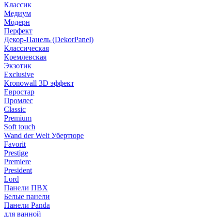
Классик
Медиум
Модерн
Перфект
Декор-Панель (DekorPanel)
Классическая
Кремлевская
Экзотик
Exclusive
Kronowall 3D эффект
Евростар
Промлес
Classic
Premium
Soft touch
Wand der Welt Убертюре
Favorit
Prestige
Premiere
President
Lord
Панели ПВХ
Белые панели
Панели Panda
для ванной