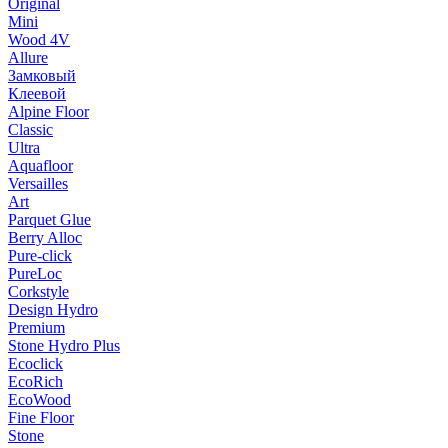
Original
Mini
Wood 4V
Allure
Замковый
Клеевой
Alpine Floor
Classic
Ultra
Aquafloor
Versailles
Art
Parquet Glue
Berry Alloc
Pure-click
PureLoc
Corkstyle
Design Hydro
Premium
Stone Hydro Plus
Ecoclick
EcoRich
EcoWood
Fine Floor
Stone