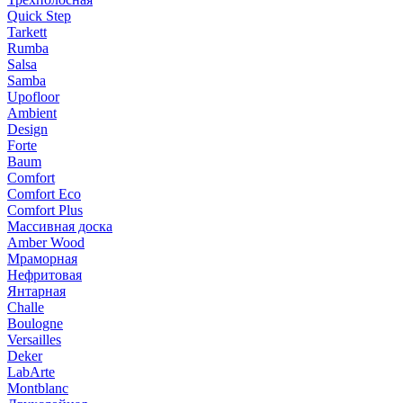
Quick Step
Tarkett
Rumba
Salsa
Samba
Upofloor
Ambient
Design
Forte
Baum
Comfort
Comfort Eco
Comfort Plus
Массивная доска
Amber Wood
Мраморная
Нефритовая
Янтарная
Challe
Boulogne
Versailles
Deker
LabArte
Montblanc