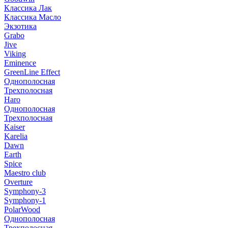
Классика Лак
Классика Масло
Экзотика
Grabo
Jive
Viking
Eminence
GreenLine Effect
Однополосная
Трехполосная
Haro
Однополосная
Трехполосная
Kaiser
Karelia
Dawn
Earth
Spice
Maestro club
Overture
Symphony-3
Symphony-1
PolarWood
Однополосная
Трехполосная