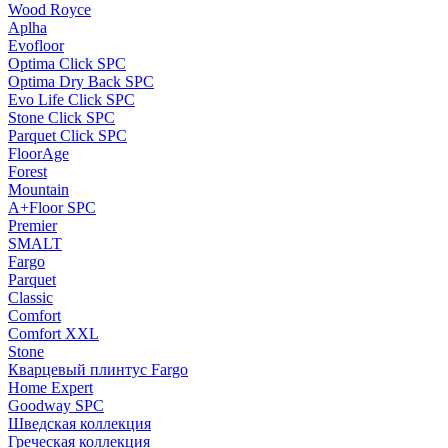
Wood Royce
Aplha
Evofloor
Optima Click SPC
Optima Dry Back SPC
Evo Life Click SPC
Stone Click SPC
Parquet Click SPC
FloorAge
Forest
Mountain
A+Floor SPC
Premier
SMALT
Fargo
Parquet
Classic
Comfort
Comfort XXL
Stone
Кварцевый плинтус Fargo
Home Expert
Goodway SPC
Шведская коллекция
Греческая коллекция