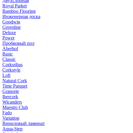
Двухслойная
Royal Parket
Bamboo Flooring
Инженерная доска
Goodwin
Greenline
Deluxe
Power
Пробковый пол
Aberhof
Basic
Classic
Corksribas
Corkstyle
Loft
Natural Cork
Time Parquet
Granorte
Ibercork
Wicanders
Мaestro Club
Fado
Variation
Виниловый ламинат
Aqua-Step