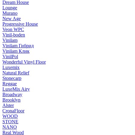
Dream House
Lounge
Murano
New Age
Progressive House
Veon WPC
Vinil-boden
Vinilam
Vinilam Гибрид
Vinilam Клик
VinilPol
Wonderful Vinyl Floor
Luxemix
Natural Relief
Stonecarp
Reggae
LuxeMix Airy
Broadway
Brooklyn
Alster
CronaFloor
WOOD
STONE
NANO
Real Wood