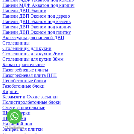
Панели МДФ Акватон под кирпич
Панели ДВП Эконом
Панели ДВП Эконом под дерево
Панели ДВП Эконом под камень
Панели ДВП Эконом под кирпич
Панели ДВП Эконом под плитку
Аксессуары для панелей ДВП
Столешницы
Столешницы для кухни
Столешницы для кухни 26мм
Столешницы для кухни 38мм
Блоки строительные
Пазогребневые плиты
Пазогребневая плита ПГП
Пенобетонные блоки
Газобетонные блоки
Кирпич
Керамзит и Сухие засыпки
Полистиролбетонные блоки
Смеси строительные
Штукартурки
Шпаклевки
Наливной пол
Затирка для плитки