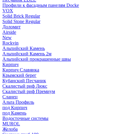
Профили к фасадным панелям Docke
VOX
Solid Brick Regular
Solid Stone Regular
Доломит
Airside
New
Rockvin
Альпийский Камень
Альпийский Камень 2м
Альпийский прокрашенные швы
Кирпич
Кирпич Славянка
Крымский берег
Кубанский Песчаник
Скалистый риф Люкс
Скалистый риф Премиум
Сланец
Альта Профиль
под Кирпич
под Камень
Водосточные системы
MUROL
Желоба