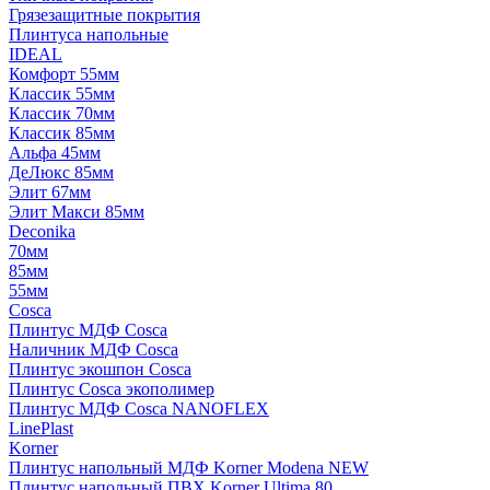
Грязезащитные покрытия
Плинтуса напольные
IDEAL
Комфорт 55мм
Классик 55мм
Классик 70мм
Классик 85мм
Альфа 45мм
ДеЛюкс 85мм
Элит 67мм
Элит Макси 85мм
Deconika
70мм
85мм
55мм
Cosca
Плинтус МДФ Cosca
Наличник МДФ Cosca
Плинтус экошпон Cosca
Плинтус Cosca экополимер
Плинтус МДФ Cosca NANOFLEX
LinePlast
Korner
Плинтус напольный МДФ Korner Modena NEW
Плинтус напольный ПВХ Korner Ultima 80