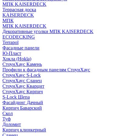
МПК KAISERDECK
Террасная доска
KAISERDECK
МПК
МПК KAISERDECK
Декоративные уголки МПК KAISERDECK
ECODECKING
Terrapol
Фасадные панели
Ю-Пласт
Хокла (Hokla)
СтоунХаус Камень
Профили к фасадным панелям СтоунХаус
СтоунХаус S-Lock
СтоунХаус Сланец
СтоунХаус Кварцит
СтоунХаус Кирпич
S-Lock Щепа
Фасайдинг Дачный
Кирпич Баварский
Скол
Туф
Доломит
Кирпич клинкерный
Сланец