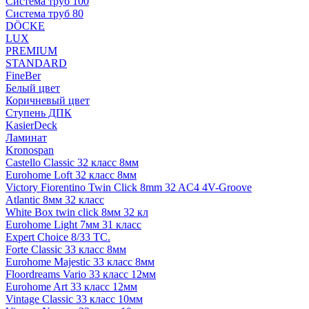
Система труб 100
Система труб 80
DÖCKE
LUX
PREMIUM
STANDARD
FineBer
Белый цвет
Коричневый цвет
Ступень ДПК
KasierDeck
Ламинат
Kronospan
Castello Classic 32 класс 8мм
Eurohome Loft 32 класс 8мм
Victory Fiorentino Twin Click 8mm 32 AC4 4V-Groove
Atlantic 8мм 32 класс
White Box twin click 8мм 32 кл
Eurohome Light 7мм 31 класс
Expert Choice 8/33 TC.
Forte Classic 33 класс 8мм
Eurohome Majestic 33 класс 8мм
Floordreams Vario 33 класс 12мм
Eurohome Art 33 класс 12мм
Vintage Classic 33 класс 10мм