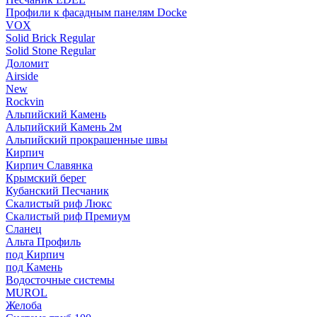
Профили к фасадным панелям Docke
VOX
Solid Brick Regular
Solid Stone Regular
Доломит
Airside
New
Rockvin
Альпийский Камень
Альпийский Камень 2м
Альпийский прокрашенные швы
Кирпич
Кирпич Славянка
Крымский берег
Кубанский Песчаник
Скалистый риф Люкс
Скалистый риф Премиум
Сланец
Альта Профиль
под Кирпич
под Камень
Водосточные системы
MUROL
Желоба