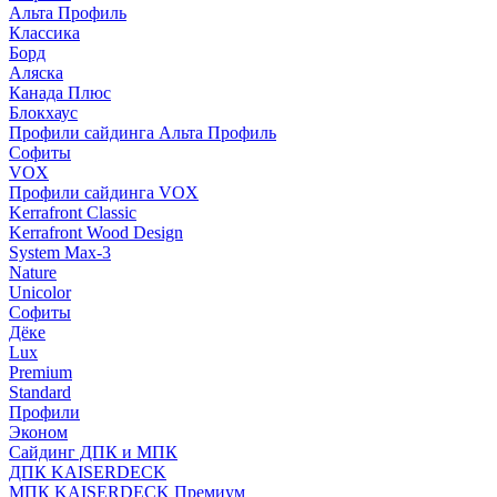
Альта Профиль
Классика
Борд
Аляска
Канада Плюс
Блокхаус
Профили сайдинга Альта Профиль
Софиты
VOX
Профили сайдинга VOX
Kerrafront Classic
Kerrafront Wood Design
System Max-3
Nature
Unicolor
Софиты
Дёке
Lux
Premium
Standard
Профили
Эконом
Сайдинг ДПК и МПК
ДПК KAISERDECK
МПК KAISERDECK Премиум