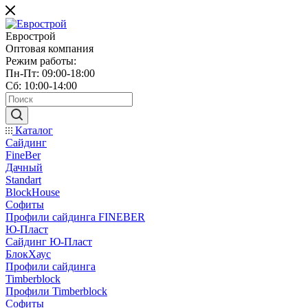
Еврострой
Оптовая компания
Режим работы:
Пн-Пт: 09:00-18:00
Сб: 10:00-14:00
Каталог
Сайдинг
FineBer
Дачный
Standart
BlockHouse
Софиты
Профили сайдинга FINEBER
Ю-Пласт
Сайдинг Ю-Пласт
БлокХаус
Профили сайдинга
Timberblock
Профили Timberblock
Софиты