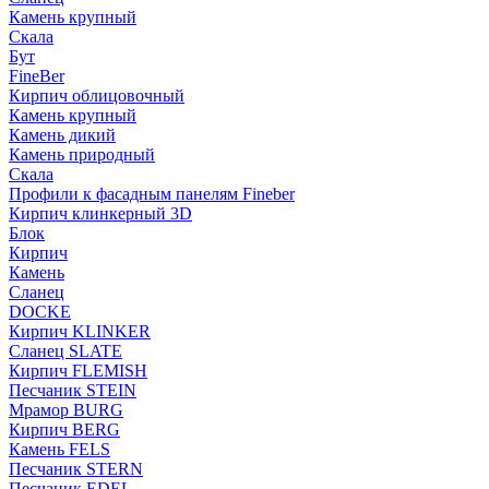
Камень крупный
Скала
Бут
FineBer
Кирпич облицовочный
Камень крупный
Камень дикий
Камень природный
Скала
Профили к фасадным панелям Fineber
Кирпич клинкерный 3D
Блок
Кирпич
Камень
Сланец
DOCKE
Кирпич KLINKER
Сланец SLATE
Кирпич FLEMISH
Пес­ча­ник STEIN
Мрамор BURG
Кирпич BERG
Камень FELS
Пес­ча­ник STERN
Пес­ча­ник EDEL