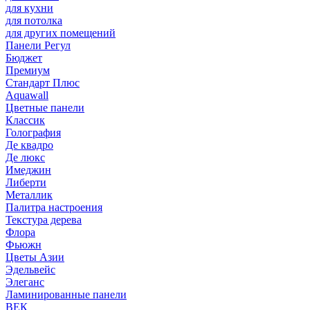
для кухни
для потолка
для других помещений
Панели Регул
Бюджет
Премиум
Стандарт Плюс
Aquawall
Цветные панели
Классик
Голография
Де квадро
Де люкс
Имеджин
Либерти
Металлик
Палитра настроения
Текстура дерева
Флора
Фьюжн
Цветы Азии
Эдельвейс
Элеганс
Ламинированные панели
ВЕК