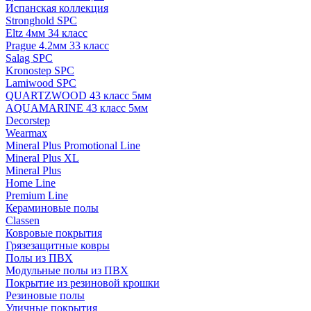
Испанская коллекция
Stronghold SPC
Eltz 4мм 34 класс
Prague 4.2мм 33 класс
Salag SPC
Kronostep SPC
Lamiwood SPC
QUARTZWOOD 43 класс 5мм
AQUAMARINE 43 класс 5мм
Decorstep
Wearmax
Mineral Plus Promotional Line
Mineral Plus XL
Mineral Plus
Home Line
Premium Line
Кераминовые полы
Classen
Ковровые покрытия
Грязезащитные ковры
Полы из ПВХ
Модульные полы из ПВХ
Покрытие из резиновой крошки
Резиновые полы
Уличные покрытия