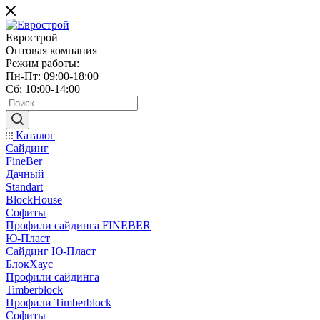
Еврострой
Оптовая компания
Режим работы:
Пн-Пт: 09:00-18:00
Сб: 10:00-14:00
Каталог
Сайдинг
FineBer
Дачный
Standart
BlockHouse
Софиты
Профили сайдинга FINEBER
Ю-Пласт
Сайдинг Ю-Пласт
БлокХаус
Профили сайдинга
Timberblock
Профили Timberblock
Софиты