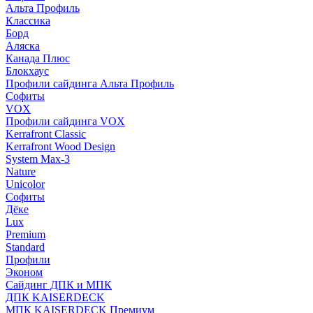
Альта Профиль
Классика
Борд
Аляска
Канада Плюс
Блокхаус
Профили сайдинга Альта Профиль
Софиты
VOX
Профили сайдинга VOX
Kerrafront Classic
Kerrafront Wood Design
System Max-3
Nature
Unicolor
Софиты
Дёке
Lux
Premium
Standard
Профили
Эконом
Сайдинг ДПК и МПК
ДПК KAISERDECK
МПК KAISERDECK Премиум