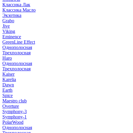
Классика Лак
Классика Масло
Экзотика
Grabo
Jive
Viking
Eminence
GreenLine Effect
Однополосная
Трехполосная
Haro
Однополосная
Трехполосная
Kaiser
Karelia
Dawn
Earth
Spice
Maestro club
Overture
Symphony-3
Symphony-1
PolarWood
Однополосная
Трехполосная