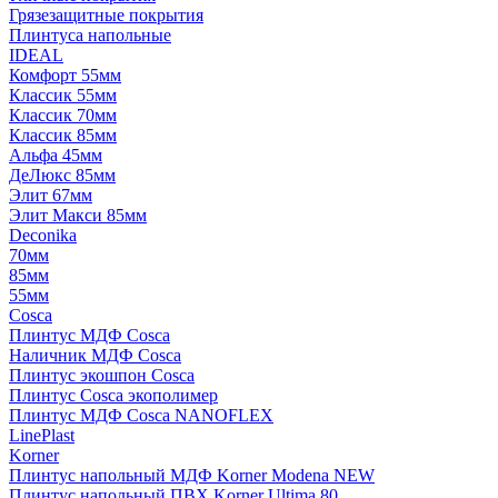
Грязезащитные покрытия
Плинтуса напольные
IDEAL
Комфорт 55мм
Классик 55мм
Классик 70мм
Классик 85мм
Альфа 45мм
ДеЛюкс 85мм
Элит 67мм
Элит Макси 85мм
Deconika
70мм
85мм
55мм
Cosca
Плинтус МДФ Cosca
Наличник МДФ Cosca
Плинтус экошпон Cosca
Плинтус Cosca экополимер
Плинтус МДФ Cosca NANOFLEX
LinePlast
Korner
Плинтус напольный МДФ Korner Modena NEW
Плинтус напольный ПВХ Korner Ultima 80