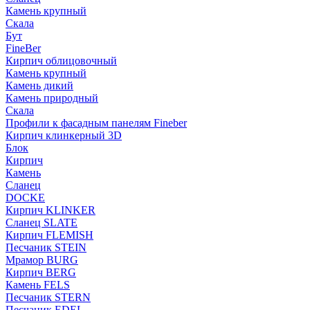
Камень крупный
Скала
Бут
FineBer
Кирпич облицовочный
Камень крупный
Камень дикий
Камень природный
Скала
Профили к фасадным панелям Fineber
Кирпич клинкерный 3D
Блок
Кирпич
Камень
Сланец
DOCKE
Кирпич KLINKER
Сланец SLATE
Кирпич FLEMISH
Пес­ча­ник STEIN
Мрамор BURG
Кирпич BERG
Камень FELS
Пес­ча­ник STERN
Пес­ча­ник EDEL