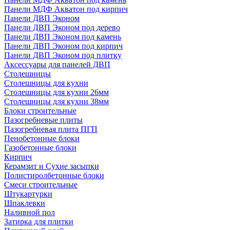
Панели МДФ Акватон под кирпич
Панели ДВП Эконом
Панели ДВП Эконом под дерево
Панели ДВП Эконом под камень
Панели ДВП Эконом под кирпич
Панели ДВП Эконом под плитку
Аксессуары для панелей ДВП
Столешницы
Столешницы для кухни
Столешницы для кухни 26мм
Столешницы для кухни 38мм
Блоки строительные
Пазогребневые плиты
Пазогребневая плита ПГП
Пенобетонные блоки
Газобетонные блоки
Кирпич
Керамзит и Сухие засыпки
Полистиролбетонные блоки
Смеси строительные
Штукартурки
Шпаклевки
Наливной пол
Затирка для плитки