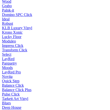
Wood
Grabo
Palnk-it
Domino SPC Click
Ideal
Robust
KLB Luxury Vinyl
Krono Xonic
Lucky Floor
Moduleo
Impress Click
Transform Click
Select
LayRed
Parquetry
Moods
LayRed Pro
Novita
Quick Step
Balance Click
Balance Click Plus
Pulse Click
Tarkett Art Vinyl
Blues
Deep House