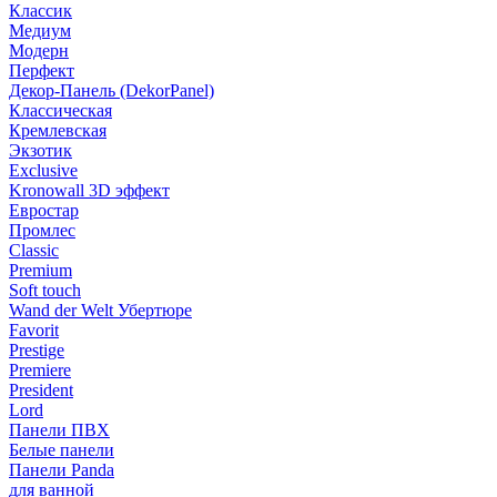
Классик
Медиум
Модерн
Перфект
Декор-Панель (DekorPanel)
Классическая
Кремлевская
Экзотик
Exclusive
Kronowall 3D эффект
Евростар
Промлес
Classic
Premium
Soft touch
Wand der Welt Убертюре
Favorit
Prestige
Premiere
President
Lord
Панели ПВХ
Белые панели
Панели Panda
для ванной