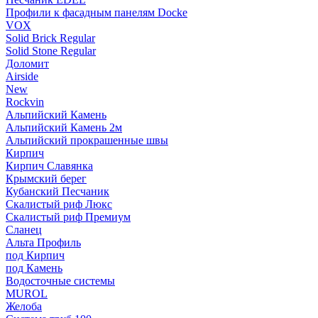
Профили к фасадным панелям Docke
VOX
Solid Brick Regular
Solid Stone Regular
Доломит
Airside
New
Rockvin
Альпийский Камень
Альпийский Камень 2м
Альпийский прокрашенные швы
Кирпич
Кирпич Славянка
Крымский берег
Кубанский Песчаник
Скалистый риф Люкс
Скалистый риф Премиум
Сланец
Альта Профиль
под Кирпич
под Камень
Водосточные системы
MUROL
Желоба