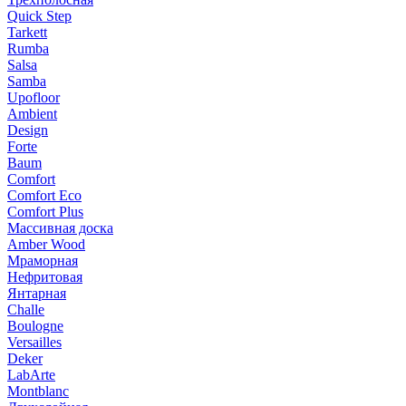
Quick Step
Tarkett
Rumba
Salsa
Samba
Upofloor
Ambient
Design
Forte
Baum
Comfort
Comfort Eco
Comfort Plus
Массивная доска
Amber Wood
Мраморная
Нефритовая
Янтарная
Challe
Boulogne
Versailles
Deker
LabArte
Montblanc