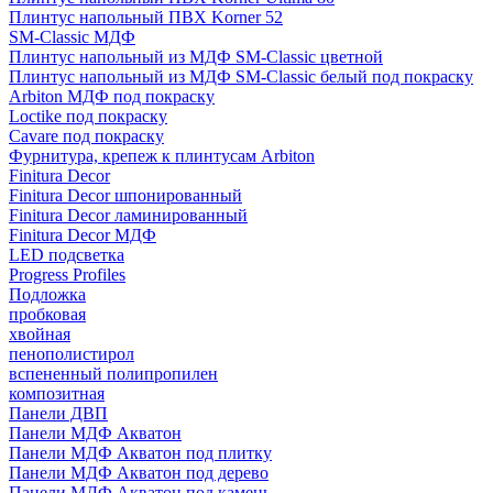
Плинтус напольный ПВХ Korner 52
SM-Classic МДФ
Плинтус напольный из МДФ SM-Classic цветной
Плинтус напольный из МДФ SM-Classic белый под покраску
Arbiton МДФ под покраску
Loctike под покраску
Cavare под покраску
Фурнитура, крепеж к плинтусам Arbiton
Finitura Decor
Finitura Decor шпонированный
Finitura Decor ламинированный
Finitura Decor МДФ
LED подсветка
Progress Profiles
Подложка
пробковая
хвойная
пенополистирол
вспененный полипропилен
композитная
Панели ДВП
Панели МДФ Акватон
Панели МДФ Акватон под плитку
Панели МДФ Акватон под дерево
Панели МДФ Акватон под камень