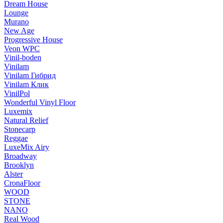
Dream House
Lounge
Murano
New Age
Progressive House
Veon WPC
Vinil-boden
Vinilam
Vinilam Гибрид
Vinilam Клик
VinilPol
Wonderful Vinyl Floor
Luxemix
Natural Relief
Stonecarp
Reggae
LuxeMix Airy
Broadway
Brooklyn
Alster
CronaFloor
WOOD
STONE
NANO
Real Wood