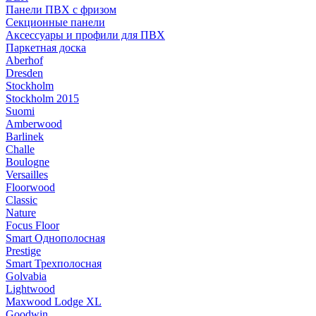
Панели ПВХ с фризом
Секционные панели
Аксессуары и профили для ПВХ
Паркетная доска
Aberhof
Dresden
Stockholm
Stockholm 2015
Suomi
Amberwood
Barlinek
Challe
Boulogne
Versailles
Floorwood
Classic
Nature
Focus Floor
Smart Однополосная
Prestige
Smart Трехполосная
Golvabia
Lightwood
Maxwood Lodge XL
Goodwin