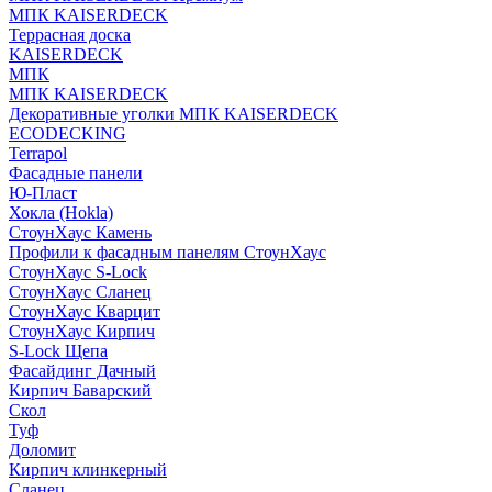
МПК KAISERDECK
Террасная доска
KAISERDECK
МПК
МПК KAISERDECK
Декоративные уголки МПК KAISERDECK
ECODECKING
Terrapol
Фасадные панели
Ю-Пласт
Хокла (Hokla)
СтоунХаус Камень
Профили к фасадным панелям СтоунХаус
СтоунХаус S-Lock
СтоунХаус Сланец
СтоунХаус Кварцит
СтоунХаус Кирпич
S-Lock Щепа
Фасайдинг Дачный
Кирпич Баварский
Скол
Туф
Доломит
Кирпич клинкерный
Сланец