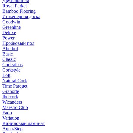
Двухслойная
Royal Parket
Bamboo Flooring
Инженерная доска
Goodwin
Greenline
Deluxe
Power
Пробковый пол
Aberhof
Basic
Classic
Corksribas
Corkstyle
Loft
Natural Cork
Time Parquet
Granorte
Ibercork
Wicanders
Мaestro Club
Fado
Variation
Виниловый ламинат
Aqua-Step