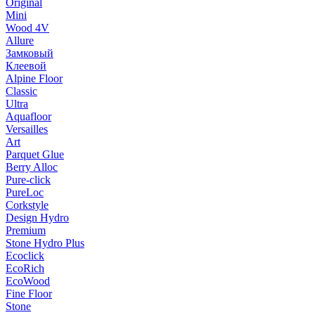
Original
Mini
Wood 4V
Allure
Замковый
Клеевой
Alpine Floor
Classic
Ultra
Aquafloor
Versailles
Art
Parquet Glue
Berry Alloc
Pure-click
PureLoc
Corkstyle
Design Hydro
Premium
Stone Hydro Plus
Ecoclick
EcoRich
EcoWood
Fine Floor
Stone