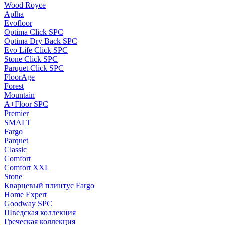
Wood Royce
Aplha
Evofloor
Optima Click SPC
Optima Dry Back SPC
Evo Life Click SPC
Stone Click SPC
Parquet Click SPC
FloorAge
Forest
Mountain
A+Floor SPC
Premier
SMALT
Fargo
Parquet
Classic
Comfort
Comfort XXL
Stone
Кварцевый плинтус Fargo
Home Expert
Goodway SPC
Шведская коллекция
Греческая коллекция