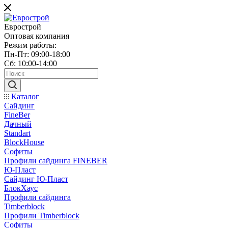
Еврострой
Оптовая компания
Режим работы:
Пн-Пт: 09:00-18:00
Сб: 10:00-14:00
Каталог
Сайдинг
FineBer
Дачный
Standart
BlockHouse
Софиты
Профили сайдинга FINEBER
Ю-Пласт
Сайдинг Ю-Пласт
БлокХаус
Профили сайдинга
Timberblock
Профили Timberblock
Софиты