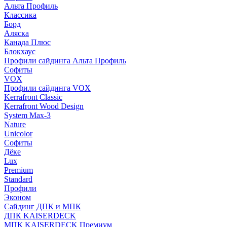
Альта Профиль
Классика
Борд
Аляска
Канада Плюс
Блокхаус
Профили сайдинга Альта Профиль
Софиты
VOX
Профили сайдинга VOX
Kerrafront Classic
Kerrafront Wood Design
System Max-3
Nature
Unicolor
Софиты
Дёке
Lux
Premium
Standard
Профили
Эконом
Сайдинг ДПК и МПК
ДПК KAISERDECK
МПК KAISERDECK Премиум