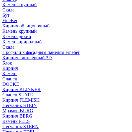
Камень крупный
Скала
Бут
FineBer
Кирпич облицовочный
Камень крупный
Камень дикий
Камень природный
Скала
Профили к фасадным панелям Fineber
Кирпич клинкерный 3D
Блок
Кирпич
Камень
Сланец
DOCKE
Кирпич KLINKER
Сланец SLATE
Кирпич FLEMISH
Пес­ча­ник STEIN
Мрамор BURG
Кирпич BERG
Камень FELS
Пес­ча­ник STERN
Пес­ча­ник EDEL