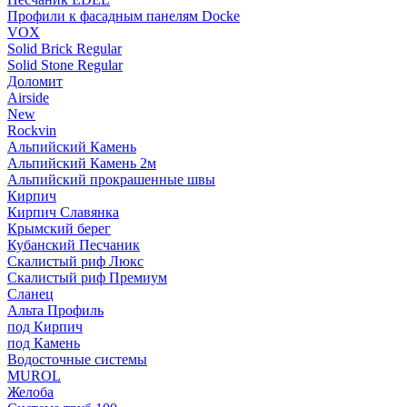
Профили к фасадным панелям Docke
VOX
Solid Brick Regular
Solid Stone Regular
Доломит
Airside
New
Rockvin
Альпийский Камень
Альпийский Камень 2м
Альпийский прокрашенные швы
Кирпич
Кирпич Славянка
Крымский берег
Кубанский Песчаник
Скалистый риф Люкс
Скалистый риф Премиум
Сланец
Альта Профиль
под Кирпич
под Камень
Водосточные системы
MUROL
Желоба