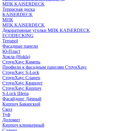
МПК KAISERDECK
Террасная доска
KAISERDECK
МПК
МПК KAISERDECK
Декоративные уголки МПК KAISERDECK
ECODECKING
Terrapol
Фасадные панели
Ю-Пласт
Хокла (Hokla)
СтоунХаус Камень
Профили к фасадным панелям СтоунХаус
СтоунХаус S-Lock
СтоунХаус Сланец
СтоунХаус Кварцит
СтоунХаус Кирпич
S-Lock Щепа
Фасайдинг Дачный
Кирпич Баварский
Скол
Туф
Доломит
Кирпич клинкерный
Сланец