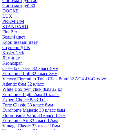
Система труб 100
Система труб 80
DÖCKE
LUX
PREMIUM
STANDARD
FineBer
Белый цвет
Коричневый цвет
Ступень ДПК
KasierDeck
Ламинат
Kronospan
Castello Classic 32 класс 8мм
Eurohome Loft 32 класс 8мм
Victory Fiorentino Twin Click 8mm 32 AC4 4V-Groove
Atlantic 8мм 32 класс
White Box twin click 8мм 32 кл
Eurohome Light 7мм 31 класс
Expert Choice 8/33 TC.
Forte Classic 33 класс 8мм
Eurohome Majestic 33 класс 8мм
Floordreams Vario 33 класс 12мм
Eurohome Art 33 класс 12мм
Vintage Classic 33 класс 10мм