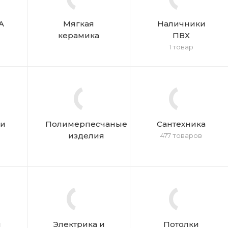
A
Мягкая
Наличники
керамика
ПВХ
1 товар
ки
Полимерпесчаные
Сантехника
изделия
477 товаров
я
Электрика и
Потолки