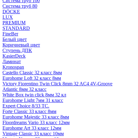
Система труб 100
Система труб 80
DÖCKE
LUX
PREMIUM
STANDARD
FineBer
Белый цвет
Коричневый цвет
Ступень ДПК
KasierDeck
Ламинат
Kronospan
Castello Classic 32 класс 8мм
Eurohome Loft 32 класс 8мм
Victory Fiorentino Twin Click 8mm 32 AC4 4V-Groove
Atlantic 8мм 32 класс
White Box twin click 8мм 32 кл
Eurohome Light 7мм 31 класс
Expert Choice 8/33 TC.
Forte Classic 33 класс 8мм
Eurohome Majestic 33 класс 8мм
Floordreams Vario 33 класс 12мм
Eurohome Art 33 класс 12мм
Vintage Classic 33 класс 10мм