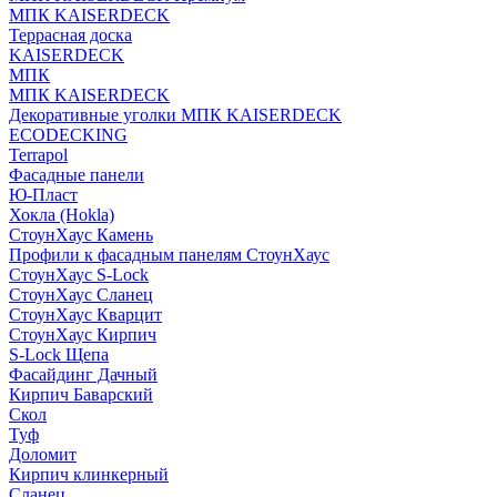
МПК KAISERDECK
Террасная доска
KAISERDECK
МПК
МПК KAISERDECK
Декоративные уголки МПК KAISERDECK
ECODECKING
Terrapol
Фасадные панели
Ю-Пласт
Хокла (Hokla)
СтоунХаус Камень
Профили к фасадным панелям СтоунХаус
СтоунХаус S-Lock
СтоунХаус Сланец
СтоунХаус Кварцит
СтоунХаус Кирпич
S-Lock Щепа
Фасайдинг Дачный
Кирпич Баварский
Скол
Туф
Доломит
Кирпич клинкерный
Сланец