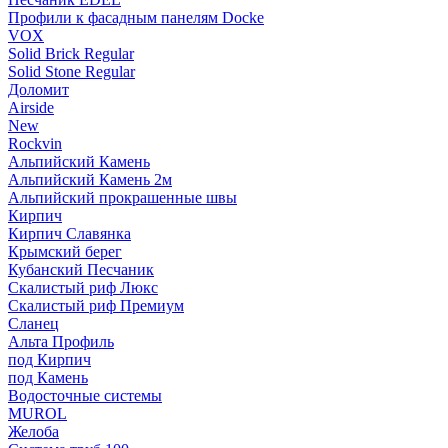
Профили к фасадным панелям Docke
VOX
Solid Brick Regular
Solid Stone Regular
Доломит
Airside
New
Rockvin
Альпийский Камень
Альпийский Камень 2м
Альпийский прокрашенные швы
Кирпич
Кирпич Славянка
Крымский берег
Кубанский Песчаник
Скалистый риф Люкс
Скалистый риф Премиум
Сланец
Альта Профиль
под Кирпич
под Камень
Водосточные системы
MUROL
Желоба