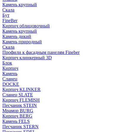
Камень крупный
Скала
Бут
FineBer
Кирпич облицовочный
Камень крупный
Камень дикий
Камень природный
Скала
Профили к фасадным панелям Fineber
Кирпич клинкерный 3D
Блок
Кирпич
Камень
Сланец
DOCKE
Кирпич KLINKER
Сланец SLATE
Кирпич FLEMISH
Пес­ча­ник STEIN
Мрамор BURG
Кирпич BERG
Камень FELS
Пес­ча­ник STERN
Пес­ча­ник EDEL