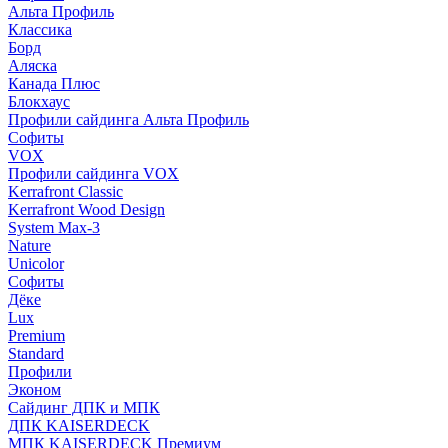
Альта Профиль
Классика
Борд
Аляска
Канада Плюс
Блокхаус
Профили сайдинга Альта Профиль
Софиты
VOX
Профили сайдинга VOX
Kerrafront Classic
Kerrafront Wood Design
System Max-3
Nature
Unicolor
Софиты
Дёке
Lux
Premium
Standard
Профили
Эконом
Сайдинг ДПК и МПК
ДПК KAISERDECK
МПК KAISERDECK Премиум