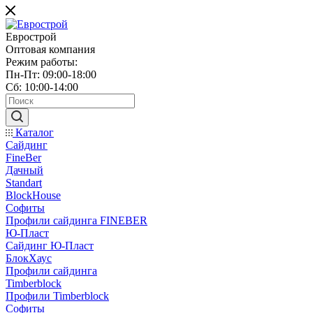
Еврострой
Оптовая компания
Режим работы:
Пн-Пт: 09:00-18:00
Сб: 10:00-14:00
Каталог
Сайдинг
FineBer
Дачный
Standart
BlockHouse
Софиты
Профили сайдинга FINEBER
Ю-Пласт
Сайдинг Ю-Пласт
БлокХаус
Профили сайдинга
Timberblock
Профили Timberblock
Софиты