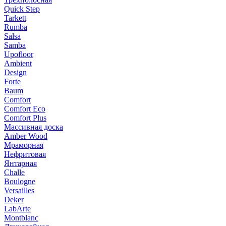
Quick Step
Tarkett
Rumba
Salsa
Samba
Upofloor
Ambient
Design
Forte
Baum
Comfort
Comfort Eco
Comfort Plus
Массивная доска
Amber Wood
Мраморная
Нефритовая
Янтарная
Challe
Boulogne
Versailles
Deker
LabArte
Montblanc