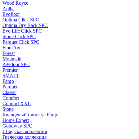
Wood Royce
Aplha
Evofloor
Optima Click SPC
Optima Dry Back SPC
Evo Life Click SPC
Stone Click SPC
Parquet Click SPC
FloorAge
Forest
Mountain
A+Floor SPC
Premier
SMALT
Fargo
Parquet
Classic
Comfort
Comfort XXL
Stone
Кварцевый плинтус Fargo
Home Expert
Goodway SPC
Шведская коллекция
Греческая коллекция