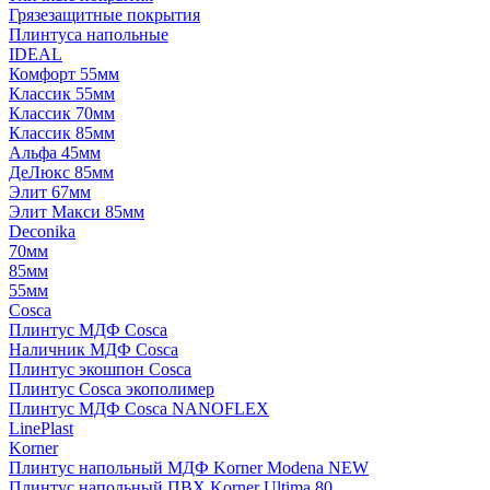
Грязезащитные покрытия
Плинтуса напольные
IDEAL
Комфорт 55мм
Классик 55мм
Классик 70мм
Классик 85мм
Альфа 45мм
ДеЛюкс 85мм
Элит 67мм
Элит Макси 85мм
Deconika
70мм
85мм
55мм
Cosca
Плинтус МДФ Cosca
Наличник МДФ Cosca
Плинтус экошпон Cosca
Плинтус Cosca экополимер
Плинтус МДФ Cosca NANOFLEX
LinePlast
Korner
Плинтус напольный МДФ Korner Modena NEW
Плинтус напольный ПВХ Korner Ultima 80