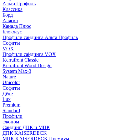
Альта Профиль
Классика
Борд
Аляска
Канада Плюс
Блокхаус
Профили сайдинга Альта Профиль
Софиты
VOX
Профили сайдинга VOX
Kerrafront Classic
Kerrafront Wood Design
System Max-3
Nature
Unicolor
Софиты
Дёке
Lux
Premium
Standard
Профили
Эконом
Сайдинг ДПК и МПК
ДПК KAISERDECK
МПК KAISERDECK Премиум