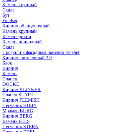
Камень крупный
Скала
Бут
FineBer
Кирпич облицовочный
Камень крупный
Камень дикий
Камень природный
Скала
Профили к фасадным панелям Fineber
Кирпич клинкерный 3D
Блок
Кирпич
Камень
Сланец
DOCKE
Кирпич KLINKER
Сланец SLATE
Кирпич FLEMISH
Пес­ча­ник STEIN
Мрамор BURG
Кирпич BERG
Камень FELS
Пес­ча­ник STERN
Пес­ча­ник EDEL