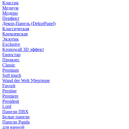
Классик
Медиум
Модерн
Перфект
Декор-Панель (DekorPanel)
Классическая
Кремлевская
Экзотик
Exclusive
Kronowall 3D эффект
Евростар
Промлес
Classic
Premium
Soft touch
Wand der Welt Убертюре
Favorit
Prestige
Premiere
President
Lord
Панели ПВХ
Белые панели
Панели Panda
для ванной