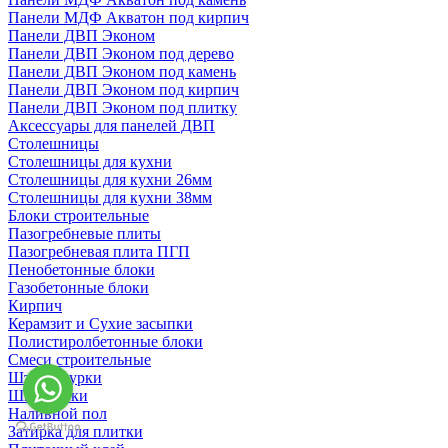
Панели МДФ Акватон под кирпич
Панели ДВП Эконом
Панели ДВП Эконом под дерево
Панели ДВП Эконом под камень
Панели ДВП Эконом под кирпич
Панели ДВП Эконом под плитку
Аксессуары для панелей ДВП
Столешницы
Столешницы для кухни
Столешницы для кухни 26мм
Столешницы для кухни 38мм
Блоки строительные
Пазогребневые плиты
Пазогребневая плита ПГП
Пенобетонные блоки
Газобетонные блоки
Кирпич
Керамзит и Сухие засыпки
Полистиролбетонные блоки
Смеси строительные
Штукартурки
Шпаклевки
Наливной пол
Затирка для плитки