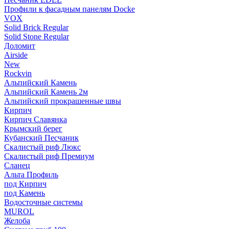
Профили к фасадным панелям Docke
VOX
Solid Brick Regular
Solid Stone Regular
Доломит
Airside
New
Rockvin
Альпийский Камень
Альпийский Камень 2м
Альпийский прокрашенные швы
Кирпич
Кирпич Славянка
Крымский берег
Кубанский Песчаник
Скалистый риф Люкс
Скалистый риф Премиум
Сланец
Альта Профиль
под Кирпич
под Камень
Водосточные системы
MUROL
Желоба