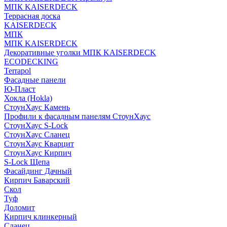
МПК KAISERDECK
Террасная доска
KAISERDECK
МПК
МПК KAISERDECK
Декоративные уголки МПК KAISERDECK
ECODECKING
Terrapol
Фасадные панели
Ю-Пласт
Хокла (Hokla)
СтоунХаус Камень
Профили к фасадным панелям СтоунХаус
СтоунХаус S-Lock
СтоунХаус Сланец
СтоунХаус Кварцит
СтоунХаус Кирпич
S-Lock Щепа
Фасайдинг Дачный
Кирпич Баварский
Скол
Туф
Доломит
Кирпич клинкерный
Сланец