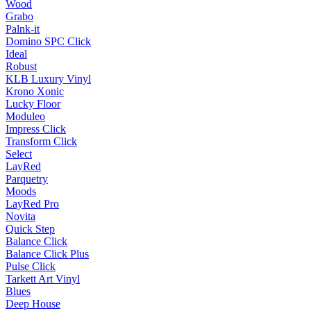
Wood
Grabo
Palnk-it
Domino SPC Click
Ideal
Robust
KLB Luxury Vinyl
Krono Xonic
Lucky Floor
Moduleo
Impress Click
Transform Click
Select
LayRed
Parquetry
Moods
LayRed Pro
Novita
Quick Step
Balance Click
Balance Click Plus
Pulse Click
Tarkett Art Vinyl
Blues
Deep House