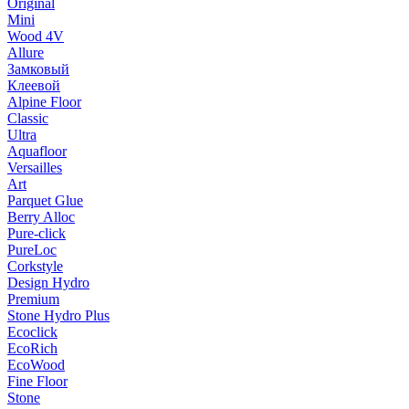
Original
Mini
Wood 4V
Allure
Замковый
Клеевой
Alpine Floor
Classic
Ultra
Aquafloor
Versailles
Art
Parquet Glue
Berry Alloc
Pure-click
PureLoc
Corkstyle
Design Hydro
Premium
Stone Hydro Plus
Ecoclick
EcoRich
EcoWood
Fine Floor
Stone