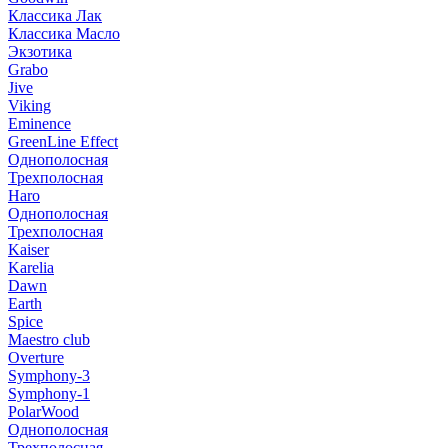
Классика Лак
Классика Масло
Экзотика
Grabo
Jive
Viking
Eminence
GreenLine Effect
Однополосная
Трехполосная
Haro
Однополосная
Трехполосная
Kaiser
Karelia
Dawn
Earth
Spice
Maestro club
Overture
Symphony-3
Symphony-1
PolarWood
Однополосная
Трехполосная