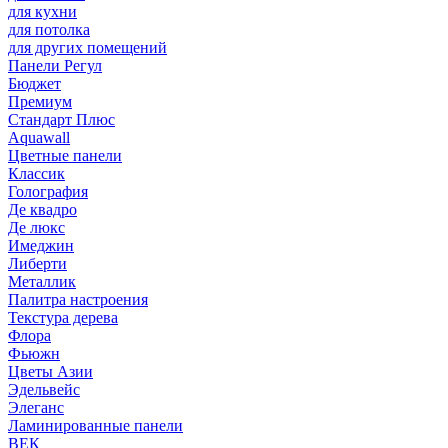
для кухни
для потолка
для других помещений
Панели Регул
Бюджет
Премиум
Стандарт Плюс
Aquawall
Цветные панели
Классик
Голография
Де квадро
Де люкс
Имеджин
Либерти
Металлик
Палитра настроения
Текстура дерева
Флора
Фьюжн
Цветы Азии
Эдельвейс
Элеганс
Ламинированные панели
ВЕК