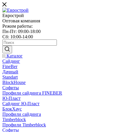
Еврострой
Оптовая компания
Режим работы:
Пн-Пт: 09:00-18:00
Сб: 10:00-14:00
Каталог
Сайдинг
FineBer
Дачный
Standart
BlockHouse
Софиты
Профили сайдинга FINEBER
Ю-Пласт
Сайдинг Ю-Пласт
БлокХаус
Профили сайдинга
Timberblock
Профили Timberblock
Софиты