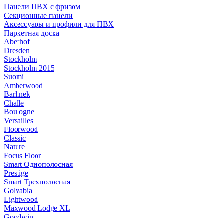
Панели ПВХ с фризом
Секционные панели
Аксессуары и профили для ПВХ
Паркетная доска
Aberhof
Dresden
Stockholm
Stockholm 2015
Suomi
Amberwood
Barlinek
Challe
Boulogne
Versailles
Floorwood
Classic
Nature
Focus Floor
Smart Однополосная
Prestige
Smart Трехполосная
Golvabia
Lightwood
Maxwood Lodge XL
Goodwin