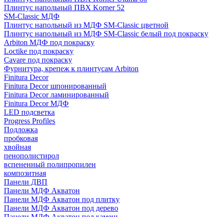
Плинтус напольный ПВХ Korner 52
SM-Classic МДФ
Плинтус напольный из МДФ SM-Classic цветной
Плинтус напольный из МДФ SM-Classic белый под покраску
Arbiton МДФ под покраску
Loctike под покраску
Cavare под покраску
Фурнитура, крепеж к плинтусам Arbiton
Finitura Decor
Finitura Decor шпонированный
Finitura Decor ламинированный
Finitura Decor МДФ
LED подсветка
Progress Profiles
Подложка
пробковая
хвойная
пенополистирол
вспененный полипропилен
композитная
Панели ДВП
Панели МДФ Акватон
Панели МДФ Акватон под плитку
Панели МДФ Акватон под дерево
Панели МДФ Акватон под камень