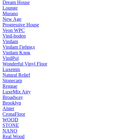
Dream House
Lounge
Murano
New Age
Progressive House
Veon WPC
Vinil-boden
Vinilam
Vinilam Гибрид
Vinilam Клик
VinilPol
Wonderful Vinyl Floor
Luxemix
Natural Relief
Stonecarp
Reggae
LuxeMix Airy
Broadway
Brooklyn
Alster
CronaFloor
WOOD
STONE
NANO
Real Wood