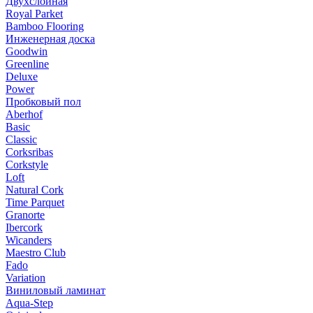
Двухслойная
Royal Parket
Bamboo Flooring
Инженерная доска
Goodwin
Greenline
Deluxe
Power
Пробковый пол
Aberhof
Basic
Classic
Corksribas
Corkstyle
Loft
Natural Cork
Time Parquet
Granorte
Ibercork
Wicanders
Мaestro Club
Fado
Variation
Виниловый ламинат
Aqua-Step