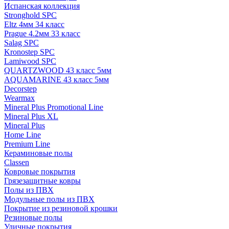
Испанская коллекция
Stronghold SPC
Eltz 4мм 34 класс
Prague 4.2мм 33 класс
Salag SPC
Kronostep SPC
Lamiwood SPC
QUARTZWOOD 43 класс 5мм
AQUAMARINE 43 класс 5мм
Decorstep
Wearmax
Mineral Plus Promotional Line
Mineral Plus XL
Mineral Plus
Home Line
Premium Line
Кераминовые полы
Classen
Ковровые покрытия
Грязезащитные ковры
Полы из ПВХ
Модульные полы из ПВХ
Покрытие из резиновой крошки
Резиновые полы
Уличные покрытия