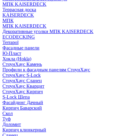
МПК KAISERDECK
Террасная доска
KAISERDECK
МПК
МПК KAISERDECK
Декоративные уголки МПК KAISERDECK
ECODECKING
Terrapol
Фасадные панели
Ю-Пласт
Хокла (Hokla)
СтоунХаус Камень
Профили к фасадным панелям СтоунХаус
СтоунХаус S-Lock
СтоунХаус Сланец
СтоунХаус Кварцит
СтоунХаус Кирпич
S-Lock Щепа
Фасайдинг Дачный
Кирпич Баварский
Скол
Туф
Доломит
Кирпич клинкерный
Сланец