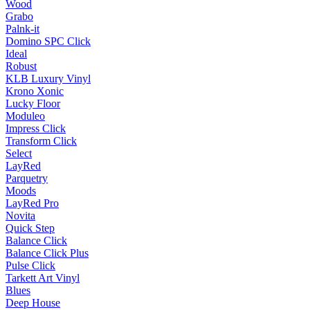
Wood
Grabo
Palnk-it
Domino SPC Click
Ideal
Robust
KLB Luxury Vinyl
Krono Xonic
Lucky Floor
Moduleo
Impress Click
Transform Click
Select
LayRed
Parquetry
Moods
LayRed Pro
Novita
Quick Step
Balance Click
Balance Click Plus
Pulse Click
Tarkett Art Vinyl
Blues
Deep House