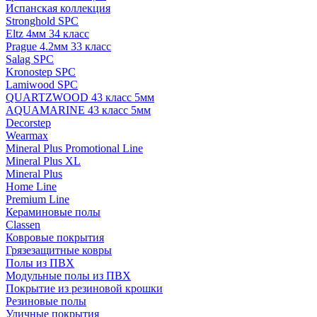
Испанская коллекция
Stronghold SPC
Eltz 4мм 34 класс
Prague 4.2мм 33 класс
Salag SPC
Kronostep SPC
Lamiwood SPC
QUARTZWOOD 43 класс 5мм
AQUAMARINE 43 класс 5мм
Decorstep
Wearmax
Mineral Plus Promotional Line
Mineral Plus XL
Mineral Plus
Home Line
Premium Line
Кераминовые полы
Classen
Ковровые покрытия
Грязезащитные ковры
Полы из ПВХ
Модульные полы из ПВХ
Покрытие из резиновой крошки
Резиновые полы
Уличные покрытия