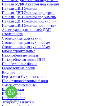
Панели МДФ Акватон под кирпич
Панели ДВП Эконом
Панели ДВП Эконом под дерево
Панели ДВП Эконом под камень
Панели ДВП Эконом под кирпич
Панели ДВП Эконом под плитку
Аксессуары для панелей ДВП
Столешницы
Столешницы для кухни
Столешницы для кухни 26мм
Столешницы для кухни 38мм
Блоки строительные
Пазогребневые плиты
Пазогребневая плита ПГП
Пенобетонные блоки
Газобетонные блоки
Кирпич
Керамзит и Сухие засыпки
Полистиролбетонные блоки
Смеси строительные
Штукартурки
Шпаклевки
Наливной пол
Затирка для плитки