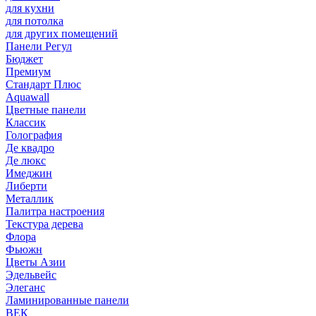
для кухни
для потолка
для других помещений
Панели Регул
Бюджет
Премиум
Стандарт Плюс
Aquawall
Цветные панели
Классик
Голография
Де квадро
Де люкс
Имеджин
Либерти
Металлик
Палитра настроения
Текстура дерева
Флора
Фьюжн
Цветы Азии
Эдельвейс
Элеганс
Ламинированные панели
ВЕК