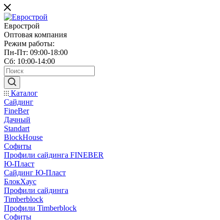
Еврострой
Оптовая компания
Режим работы:
Пн-Пт: 09:00-18:00
Сб: 10:00-14:00
Каталог
Сайдинг
FineBer
Дачный
Standart
BlockHouse
Софиты
Профили сайдинга FINEBER
Ю-Пласт
Сайдинг Ю-Пласт
БлокХаус
Профили сайдинга
Timberblock
Профили Timberblock
Софиты