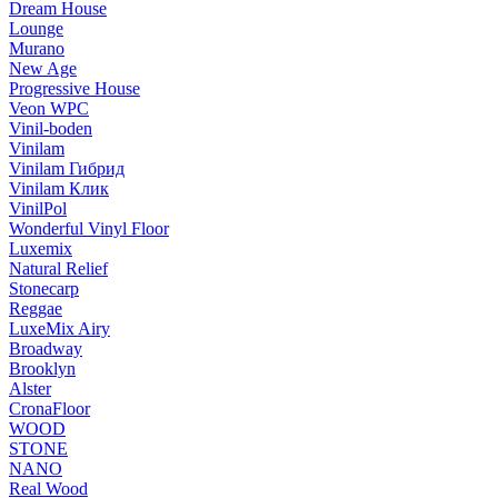
Dream House
Lounge
Murano
New Age
Progressive House
Veon WPC
Vinil-boden
Vinilam
Vinilam Гибрид
Vinilam Клик
VinilPol
Wonderful Vinyl Floor
Luxemix
Natural Relief
Stonecarp
Reggae
LuxeMix Airy
Broadway
Brooklyn
Alster
CronaFloor
WOOD
STONE
NANO
Real Wood