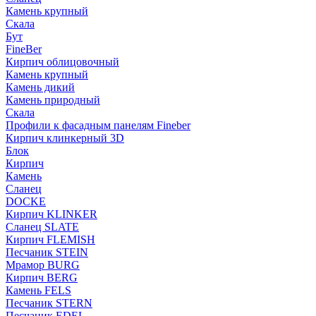
Камень крупный
Скала
Бут
FineBer
Кирпич облицовочный
Камень крупный
Камень дикий
Камень природный
Скала
Профили к фасадным панелям Fineber
Кирпич клинкерный 3D
Блок
Кирпич
Камень
Сланец
DOCKE
Кирпич KLINKER
Сланец SLATE
Кирпич FLEMISH
Пес­ча­ник STEIN
Мрамор BURG
Кирпич BERG
Камень FELS
Пес­ча­ник STERN
Пес­ча­ник EDEL