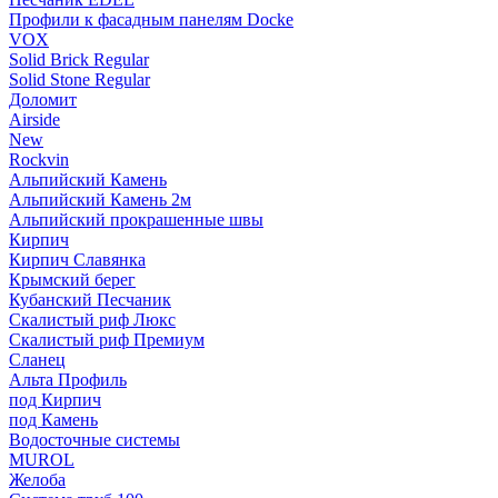
Профили к фасадным панелям Docke
VOX
Solid Brick Regular
Solid Stone Regular
Доломит
Airside
New
Rockvin
Альпийский Камень
Альпийский Камень 2м
Альпийский прокрашенные швы
Кирпич
Кирпич Славянка
Крымский берег
Кубанский Песчаник
Скалистый риф Люкс
Скалистый риф Премиум
Сланец
Альта Профиль
под Кирпич
под Камень
Водосточные системы
MUROL
Желоба