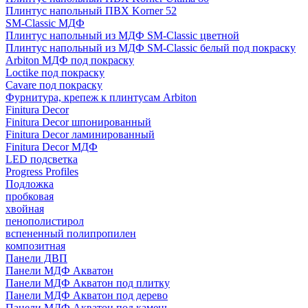
Плинтус напольный ПВХ Korner 52
SM-Classic МДФ
Плинтус напольный из МДФ SM-Classic цветной
Плинтус напольный из МДФ SM-Classic белый под покраску
Arbiton МДФ под покраску
Loctike под покраску
Cavare под покраску
Фурнитура, крепеж к плинтусам Arbiton
Finitura Decor
Finitura Decor шпонированный
Finitura Decor ламинированный
Finitura Decor МДФ
LED подсветка
Progress Profiles
Подложка
пробковая
хвойная
пенополистирол
вспененный полипропилен
композитная
Панели ДВП
Панели МДФ Акватон
Панели МДФ Акватон под плитку
Панели МДФ Акватон под дерево
Панели МДФ Акватон под камень