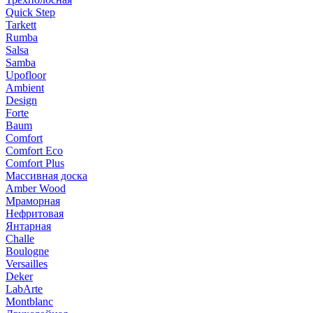
Quick Step
Tarkett
Rumba
Salsa
Samba
Upofloor
Ambient
Design
Forte
Baum
Comfort
Comfort Eco
Comfort Plus
Массивная доска
Amber Wood
Мраморная
Нефритовая
Янтарная
Challe
Boulogne
Versailles
Deker
LabArte
Montblanc