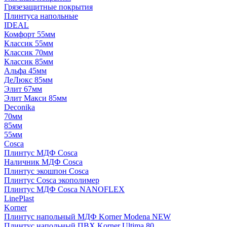
Грязезащитные покрытия
Плинтуса напольные
IDEAL
Комфорт 55мм
Классик 55мм
Классик 70мм
Классик 85мм
Альфа 45мм
ДеЛюкс 85мм
Элит 67мм
Элит Макси 85мм
Deconika
70мм
85мм
55мм
Cosca
Плинтус МДФ Cosca
Наличник МДФ Cosca
Плинтус экошпон Cosca
Плинтус Cosca экополимер
Плинтус МДФ Cosca NANOFLEX
LinePlast
Korner
Плинтус напольный МДФ Korner Modena NEW
Плинтус напольный ПВХ Korner Ultima 80