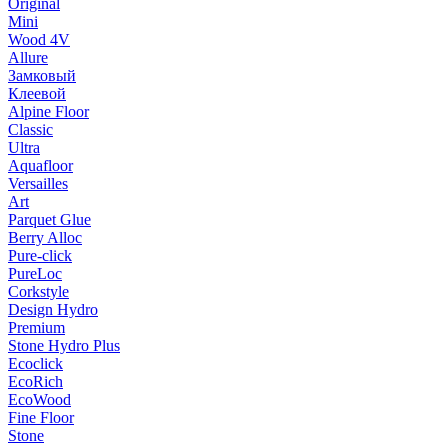
Original
Mini
Wood 4V
Allure
Замковый
Клеевой
Alpine Floor
Classic
Ultra
Aquafloor
Versailles
Art
Parquet Glue
Berry Alloc
Pure-click
PureLoc
Corkstyle
Design Hydro
Premium
Stone Hydro Plus
Ecoclick
EcoRich
EcoWood
Fine Floor
Stone