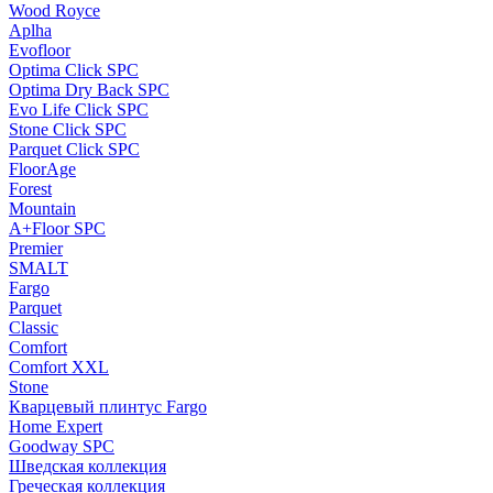
Wood Royce
Aplha
Evofloor
Optima Click SPC
Optima Dry Back SPC
Evo Life Click SPC
Stone Click SPC
Parquet Click SPC
FloorAge
Forest
Mountain
A+Floor SPC
Premier
SMALT
Fargo
Parquet
Classic
Comfort
Comfort XXL
Stone
Кварцевый плинтус Fargo
Home Expert
Goodway SPC
Шведская коллекция
Греческая коллекция