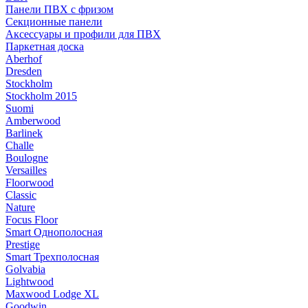
Панели ПВХ с фризом
Секционные панели
Аксессуары и профили для ПВХ
Паркетная доска
Aberhof
Dresden
Stockholm
Stockholm 2015
Suomi
Amberwood
Barlinek
Challe
Boulogne
Versailles
Floorwood
Classic
Nature
Focus Floor
Smart Однополосная
Prestige
Smart Трехполосная
Golvabia
Lightwood
Maxwood Lodge XL
Goodwin