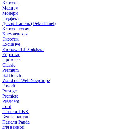
Классик
Медиум
Модерн
Перфект
Декор-Панель (DekorPanel)
Классическая
Кремлевская
Экзотик
Exclusive
Kronowall 3D эффект
Евростар
Промлес
Classic
Premium
Soft touch
Wand der Welt Убертюре
Favorit
Prestige
Premiere
President
Lord
Панели ПВХ
Белые панели
Панели Panda
для ванной