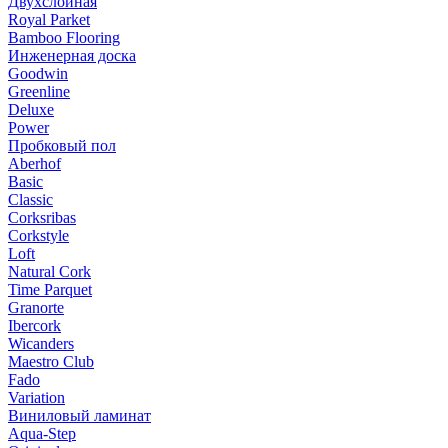
Двухслойная
Royal Parket
Bamboo Flooring
Инженерная доска
Goodwin
Greenline
Deluxe
Power
Пробковый пол
Aberhof
Basic
Classic
Corksribas
Corkstyle
Loft
Natural Cork
Time Parquet
Granorte
Ibercork
Wicanders
Мaestro Club
Fado
Variation
Виниловый ламинат
Aqua-Step