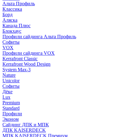
Альта Профиль
Классика
Борд
Аляска
Канада Плюс
Блокхаус
Профили сайдинга Альта Профиль
Софиты
VOX
Профили сайдинга VOX
Kerrafront Classic
Kerrafront Wood Design
System Max-3
Nature
Unicolor
Софиты
Дёке
Lux
Premium
Standard
Профили
Эконом
Сайдинг ДПК и МПК
ДПК KAISERDECK
МПК KAISERDECK Премиум