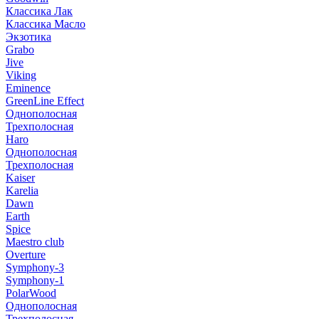
Классика Лак
Классика Масло
Экзотика
Grabo
Jive
Viking
Eminence
GreenLine Effect
Однополосная
Трехполосная
Haro
Однополосная
Трехполосная
Kaiser
Karelia
Dawn
Earth
Spice
Maestro club
Overture
Symphony-3
Symphony-1
PolarWood
Однополосная
Трехполосная