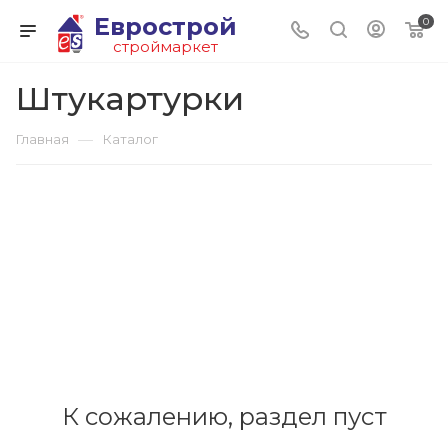
Еврострой
0
строймаркет
Штукартурки
—
Главная
Каталог
К сожалению, раздел пуст