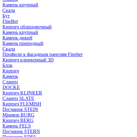
Камень крупный
Скала
Бут
FineBer
Кирпич облицовочный
Камень крупный
Камень дикий
Камень природный
Скала
Профили к фасадным панелям Fineber
Кирпич клинкерный 3D
Блок
Кирпич
Камень
Сланец
DOCKE
Кирпич KLINKER
Сланец SLATE
Кирпич FLEMISH
Пес­ча­ник STEIN
Мрамор BURG
Кирпич BERG
Камень FELS
Пес­ча­ник STERN
Пес­ча­ник EDEL