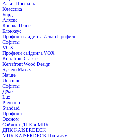
Альта Профиль
Классика
Борд
Аляска
Канада Плюс
Блокхаус
Профили сайдинга Альта Профиль
Софиты
VOX
Профили сайдинга VOX
Kerrafront Classic
Kerrafront Wood Design
System Max-3
Nature
Unicolor
Софиты
Дёке
Lux
Premium
Standard
Профили
Эконом
Сайдинг ДПК и МПК
ДПК KAISERDECK
МПК KAISERDECK Премиум