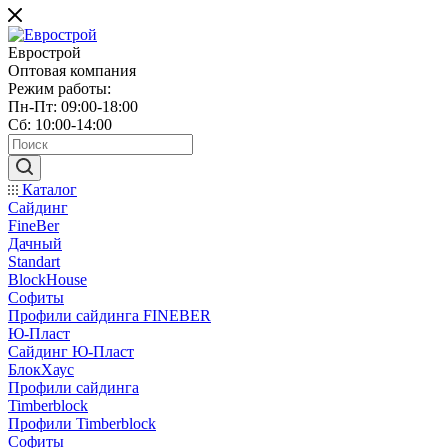
Еврострой
Оптовая компания
Режим работы:
Пн-Пт: 09:00-18:00
Сб: 10:00-14:00
Каталог
Сайдинг
FineBer
Дачный
Standart
BlockHouse
Софиты
Профили сайдинга FINEBER
Ю-Пласт
Сайдинг Ю-Пласт
БлокХаус
Профили сайдинга
Timberblock
Профили Timberblock
Софиты