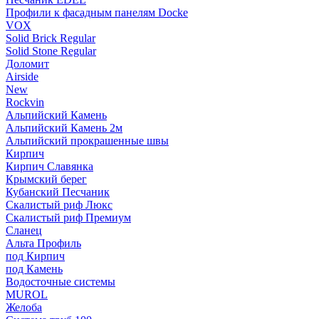
Профили к фасадным панелям Docke
VOX
Solid Brick Regular
Solid Stone Regular
Доломит
Airside
New
Rockvin
Альпийский Камень
Альпийский Камень 2м
Альпийский прокрашенные швы
Кирпич
Кирпич Славянка
Крымский берег
Кубанский Песчаник
Скалистый риф Люкс
Скалистый риф Премиум
Сланец
Альта Профиль
под Кирпич
под Камень
Водосточные системы
MUROL
Желоба