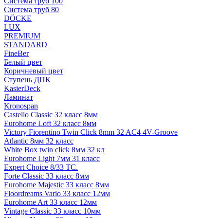
Система труб 100
Система труб 80
DÖCKE
LUX
PREMIUM
STANDARD
FineBer
Белый цвет
Коричневый цвет
Ступень ДПК
KasierDeck
Ламинат
Kronospan
Castello Classic 32 класс 8мм
Eurohome Loft 32 класс 8мм
Victory Fiorentino Twin Click 8mm 32 AC4 4V-Groove
Atlantic 8мм 32 класс
White Box twin click 8мм 32 кл
Eurohome Light 7мм 31 класс
Expert Choice 8/33 TC.
Forte Classic 33 класс 8мм
Eurohome Majestic 33 класс 8мм
Floordreams Vario 33 класс 12мм
Eurohome Art 33 класс 12мм
Vintage Classic 33 класс 10мм