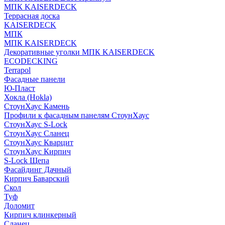
МПК KAISERDECK
Террасная доска
KAISERDECK
МПК
МПК KAISERDECK
Декоративные уголки МПК KAISERDECK
ECODECKING
Terrapol
Фасадные панели
Ю-Пласт
Хокла (Hokla)
СтоунХаус Камень
Профили к фасадным панелям СтоунХаус
СтоунХаус S-Lock
СтоунХаус Сланец
СтоунХаус Кварцит
СтоунХаус Кирпич
S-Lock Щепа
Фасайдинг Дачный
Кирпич Баварский
Скол
Туф
Доломит
Кирпич клинкерный
Сланец