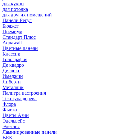
для кухни
для потолка
для других помещений
Панели Регул
Бюджет
Премиум
Стандарт Плюс
Aquawall
Цветные панели
Классик
Голография
Де квадро
Де люкс
Имеджин
Либерти
Металлик
Палитра настроения
Текстура дерева
Флора
Фьюжн
Цветы Азии
Эдельвейс
Элеганс
Ламинированные панели
ВЕК