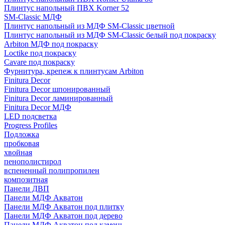
Плинтус напольный ПВХ Korner 52
SM-Classic МДФ
Плинтус напольный из МДФ SM-Classic цветной
Плинтус напольный из МДФ SM-Classic белый под покраску
Arbiton МДФ под покраску
Loctike под покраску
Cavare под покраску
Фурнитура, крепеж к плинтусам Arbiton
Finitura Decor
Finitura Decor шпонированный
Finitura Decor ламинированный
Finitura Decor МДФ
LED подсветка
Progress Profiles
Подложка
пробковая
хвойная
пенополистирол
вспененный полипропилен
композитная
Панели ДВП
Панели МДФ Акватон
Панели МДФ Акватон под плитку
Панели МДФ Акватон под дерево
Панели МДФ Акватон под камень