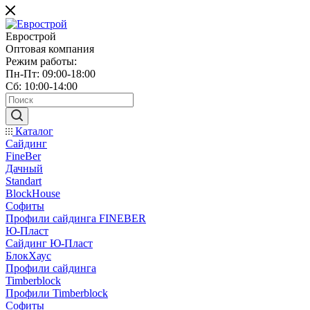
Еврострой
Оптовая компания
Режим работы:
Пн-Пт: 09:00-18:00
Сб: 10:00-14:00
Каталог
Сайдинг
FineBer
Дачный
Standart
BlockHouse
Софиты
Профили сайдинга FINEBER
Ю-Пласт
Сайдинг Ю-Пласт
БлокХаус
Профили сайдинга
Timberblock
Профили Timberblock
Софиты