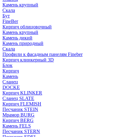
Камень крупный
Скала
Бут
FineBer
Кирпич облицовочный
Камень крупный
Камень дикий
Камень природный
Скала
Профили к фасадным панелям Fineber
Кирпич клинкерный 3D
Блок
Кирпич
Камень
Сланец
DOCKE
Кирпич KLINKER
Сланец SLATE
Кирпич FLEMISH
Пес­ча­ник STEIN
Мрамор BURG
Кирпич BERG
Камень FELS
Пес­ча­ник STERN
Пес­ча­ник EDEL