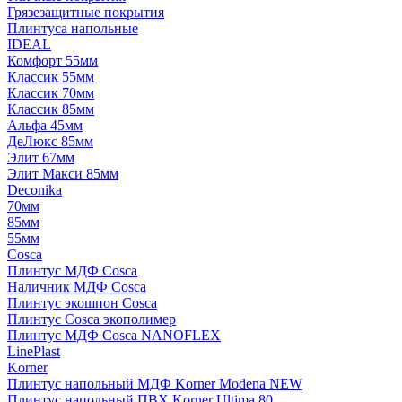
Грязезащитные покрытия
Плинтуса напольные
IDEAL
Комфорт 55мм
Классик 55мм
Классик 70мм
Классик 85мм
Альфа 45мм
ДеЛюкс 85мм
Элит 67мм
Элит Макси 85мм
Deconika
70мм
85мм
55мм
Cosca
Плинтус МДФ Cosca
Наличник МДФ Cosca
Плинтус экошпон Cosca
Плинтус Cosca экополимер
Плинтус МДФ Cosca NANOFLEX
LinePlast
Korner
Плинтус напольный МДФ Korner Modena NEW
Плинтус напольный ПВХ Korner Ultima 80