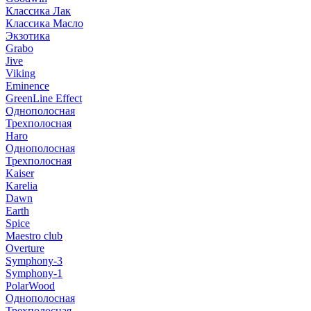
Классика Лак
Классика Масло
Экзотика
Grabo
Jive
Viking
Eminence
GreenLine Effect
Однополосная
Трехполосная
Haro
Однополосная
Трехполосная
Kaiser
Karelia
Dawn
Earth
Spice
Maestro club
Overture
Symphony-3
Symphony-1
PolarWood
Однополосная
Трехполосная