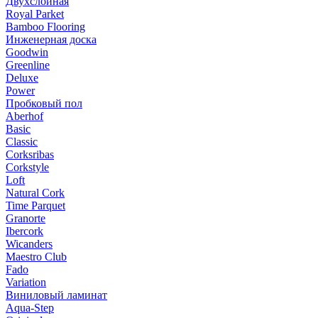
Двухслойная
Royal Parket
Bamboo Flooring
Инженерная доска
Goodwin
Greenline
Deluxe
Power
Пробковый пол
Aberhof
Basic
Classic
Corksribas
Corkstyle
Loft
Natural Cork
Time Parquet
Granorte
Ibercork
Wicanders
Мaestro Club
Fado
Variation
Виниловый ламинат
Aqua-Step