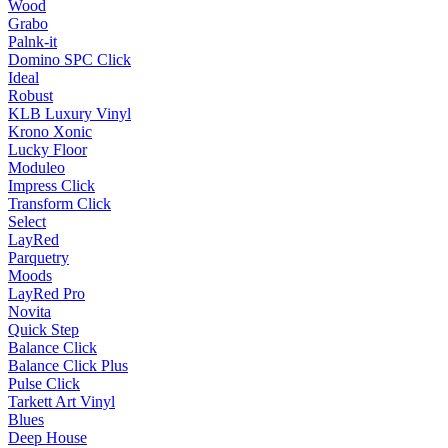
Wood
Grabo
Palnk-it
Domino SPC Click
Ideal
Robust
KLB Luxury Vinyl
Krono Xonic
Lucky Floor
Moduleo
Impress Click
Transform Click
Select
LayRed
Parquetry
Moods
LayRed Pro
Novita
Quick Step
Balance Click
Balance Click Plus
Pulse Click
Tarkett Art Vinyl
Blues
Deep House