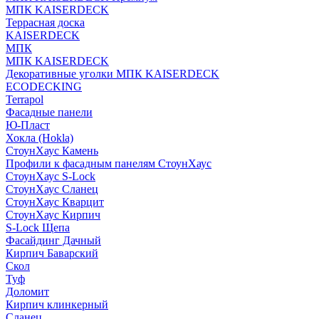
МПК KAISERDECK
Террасная доска
KAISERDECK
МПК
МПК KAISERDECK
Декоративные уголки МПК KAISERDECK
ECODECKING
Terrapol
Фасадные панели
Ю-Пласт
Хокла (Hokla)
СтоунХаус Камень
Профили к фасадным панелям СтоунХаус
СтоунХаус S-Lock
СтоунХаус Сланец
СтоунХаус Кварцит
СтоунХаус Кирпич
S-Lock Щепа
Фасайдинг Дачный
Кирпич Баварский
Скол
Туф
Доломит
Кирпич клинкерный
Сланец