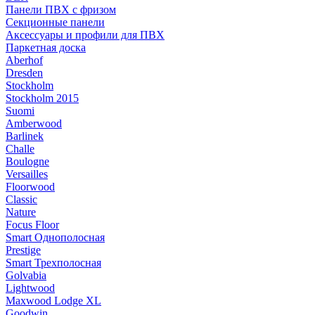
Панели ПВХ с фризом
Секционные панели
Аксессуары и профили для ПВХ
Паркетная доска
Aberhof
Dresden
Stockholm
Stockholm 2015
Suomi
Amberwood
Barlinek
Challe
Boulogne
Versailles
Floorwood
Classic
Nature
Focus Floor
Smart Однополосная
Prestige
Smart Трехполосная
Golvabia
Lightwood
Maxwood Lodge XL
Goodwin