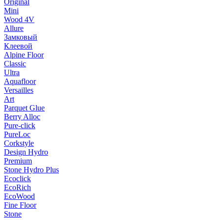
Original
Mini
Wood 4V
Allure
Замковый
Клеевой
Alpine Floor
Classic
Ultra
Aquafloor
Versailles
Art
Parquet Glue
Berry Alloc
Pure-click
PureLoc
Corkstyle
Design Hydro
Premium
Stone Hydro Plus
Ecoclick
EcoRich
EcoWood
Fine Floor
Stone