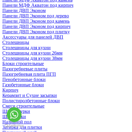
Панели МДФ Акватон под кирпич
Панели ДВП Эконом
Панели ДВП Эконом под дерево
Панели ДВП Эконом под камень
Панели ДВП Эконом под кирпич
Панели ДВП Эконом под плитку
Аксессуары для панелей ДВП
Столешницы
Столешницы для кухни
Столешницы для кухни 26мм
Столешницы для кухни 38мм
Блоки строительные
Пазогребневые плиты
Пазогребневая плита ПГП
Пенобетонные блоки
Газобетонные блоки
Кирпич
Керамзит и Сухие засыпки
Полистиролбетонные блоки
Смеси строительные
Штукартурки
Шпаклевки
Наливной пол
Затирка для плитки