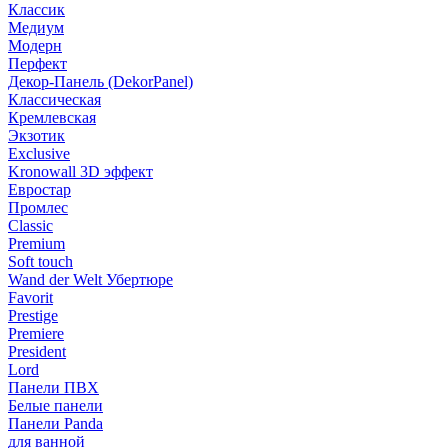
Классик
Медиум
Модерн
Перфект
Декор-Панель (DekorPanel)
Классическая
Кремлевская
Экзотик
Exclusive
Kronowall 3D эффект
Евростар
Промлес
Classic
Premium
Soft touch
Wand der Welt Убертюре
Favorit
Prestige
Premiere
President
Lord
Панели ПВХ
Белые панели
Панели Panda
для ванной