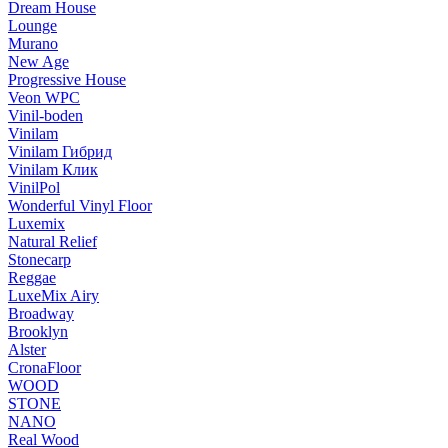
Dream House
Lounge
Murano
New Age
Progressive House
Veon WPC
Vinil-boden
Vinilam
Vinilam Гибрид
Vinilam Клик
VinilPol
Wonderful Vinyl Floor
Luxemix
Natural Relief
Stonecarp
Reggae
LuxeMix Airy
Broadway
Brooklyn
Alster
CronaFloor
WOOD
STONE
NANO
Real Wood