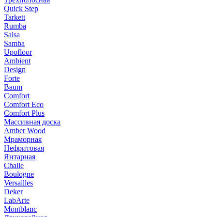
Quick Step
Tarkett
Rumba
Salsa
Samba
Upofloor
Ambient
Design
Forte
Baum
Comfort
Comfort Eco
Comfort Plus
Массивная доска
Amber Wood
Мраморная
Нефритовая
Янтарная
Challe
Boulogne
Versailles
Deker
LabArte
Montblanc