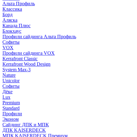
Альта Профиль
Классика
Борд
Аляска
Канада Плюс
Блокхаус
Профили сайдинга Альта Профиль
Софиты
VOX
Профили сайдинга VOX
Kerrafront Classic
Kerrafront Wood Design
System Max-3
Nature
Unicolor
Софиты
Дёке
Lux
Premium
Standard
Профили
Эконом
Сайдинг ДПК и МПК
ДПК KAISERDECK
МПК KAISERDECK Премиум