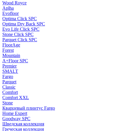
Wood Royce
Aplha
Evofloor
Optima Click SPC
Optima Dry Back SPC
Evo Life Click SPC
Stone Click SPC
Parquet Click SPC
FloorAge
Forest
Mountain
A+Floor SPC
Premier
SMALT
Fargo
Parquet
Classic
Comfort
Comfort XXL
Stone
Кварцевый плинтус Fargo
Home Expert
Goodway SPC
Шведская коллекция
Греческая коллекция