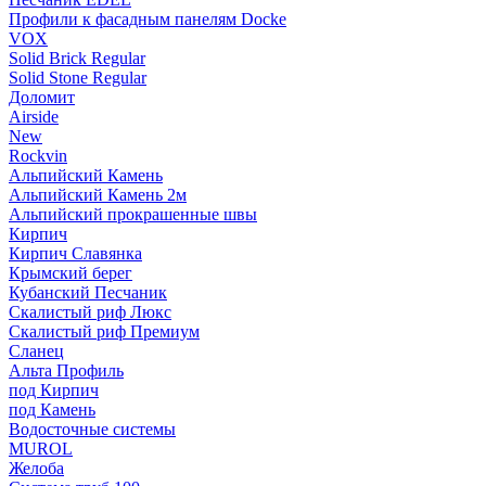
Профили к фасадным панелям Docke
VOX
Solid Brick Regular
Solid Stone Regular
Доломит
Airside
New
Rockvin
Альпийский Камень
Альпийский Камень 2м
Альпийский прокрашенные швы
Кирпич
Кирпич Славянка
Крымский берег
Кубанский Песчаник
Скалистый риф Люкс
Скалистый риф Премиум
Сланец
Альта Профиль
под Кирпич
под Камень
Водосточные системы
MUROL
Желоба