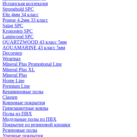
Испанская коллекция
Stronghold SPC
Eltz 4мм 34 класс
Prague 4.2мм 33 класс
Salag SPC
Kronostep SPC
Lamiwood SPC
QUARTZWOOD 43 класс 5мм
AQUAMARINE 43 класс 5мм
Decorstep
Wearmax
Mineral Plus Promotional Line
Mineral Plus XL
Mineral Plus
Home Line
Premium Line
Кераминовые полы
Classen
Ковровые покрытия
Грязезащитные ковры
Полы из ПВХ
Модульные полы из ПВХ
Покрытие из резиновой крошки
Резиновые полы
Уличные покрытия