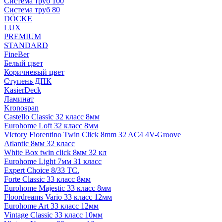
Система труб 100
Система труб 80
DÖCKE
LUX
PREMIUM
STANDARD
FineBer
Белый цвет
Коричневый цвет
Ступень ДПК
KasierDeck
Ламинат
Kronospan
Castello Classic 32 класс 8мм
Eurohome Loft 32 класс 8мм
Victory Fiorentino Twin Click 8mm 32 AC4 4V-Groove
Atlantic 8мм 32 класс
White Box twin click 8мм 32 кл
Eurohome Light 7мм 31 класс
Expert Choice 8/33 TC.
Forte Classic 33 класс 8мм
Eurohome Majestic 33 класс 8мм
Floordreams Vario 33 класс 12мм
Eurohome Art 33 класс 12мм
Vintage Classic 33 класс 10мм