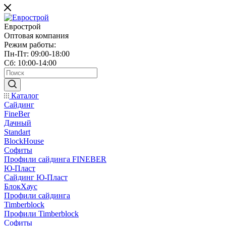
Еврострой
Оптовая компания
Режим работы:
Пн-Пт: 09:00-18:00
Сб: 10:00-14:00
Каталог
Сайдинг
FineBer
Дачный
Standart
BlockHouse
Софиты
Профили сайдинга FINEBER
Ю-Пласт
Сайдинг Ю-Пласт
БлокХаус
Профили сайдинга
Timberblock
Профили Timberblock
Софиты