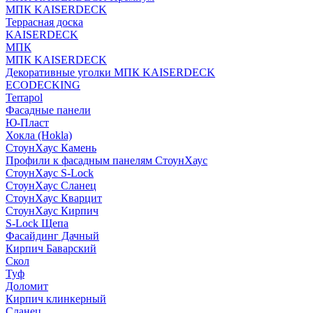
МПК KAISERDECK
Террасная доска
KAISERDECK
МПК
МПК KAISERDECK
Декоративные уголки МПК KAISERDECK
ECODECKING
Terrapol
Фасадные панели
Ю-Пласт
Хокла (Hokla)
СтоунХаус Камень
Профили к фасадным панелям СтоунХаус
СтоунХаус S-Lock
СтоунХаус Сланец
СтоунХаус Кварцит
СтоунХаус Кирпич
S-Lock Щепа
Фасайдинг Дачный
Кирпич Баварский
Скол
Туф
Доломит
Кирпич клинкерный
Сланец