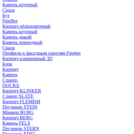
Камень крупный
Скала
Бут
FineBer
Кирпич облицовочный
Камень крупный
Камень дикий
Камень природный
Скала
Профили к фасадным панелям Fineber
Кирпич клинкерный 3D
Блок
Кирпич
Камень
Сланец
DOCKE
Кирпич KLINKER
Сланец SLATE
Кирпич FLEMISH
Пес­ча­ник STEIN
Мрамор BURG
Кирпич BERG
Камень FELS
Пес­ча­ник STERN
Пес­ча­ник EDEL