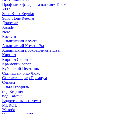
Профили к фасадным панелям Docke
VOX
Solid Brick Regular
Solid Stone Regular
Доломит
Airside
New
Rockvin
Альпийский Камень
Альпийский Камень 2м
Альпийский прокрашенные швы
Кирпич
Кирпич Славянка
Крымский берег
Кубанский Песчаник
Скалистый риф Люкс
Скалистый риф Премиум
Сланец
Альта Профиль
под Кирпич
под Камень
Водосточные системы
MUROL
Желоба