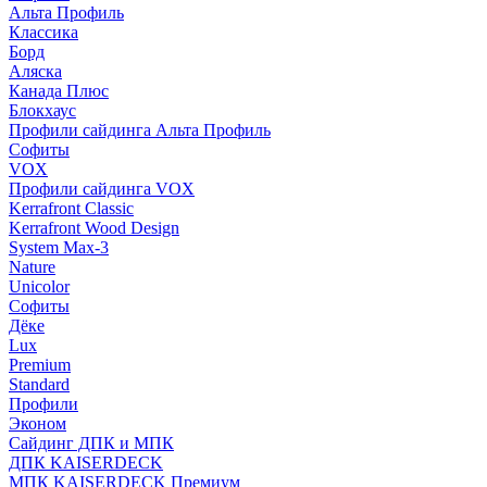
Альта Профиль
Классика
Борд
Аляска
Канада Плюс
Блокхаус
Профили сайдинга Альта Профиль
Софиты
VOX
Профили сайдинга VOX
Kerrafront Classic
Kerrafront Wood Design
System Max-3
Nature
Unicolor
Софиты
Дёке
Lux
Premium
Standard
Профили
Эконом
Сайдинг ДПК и МПК
ДПК KAISERDECK
МПК KAISERDECK Премиум