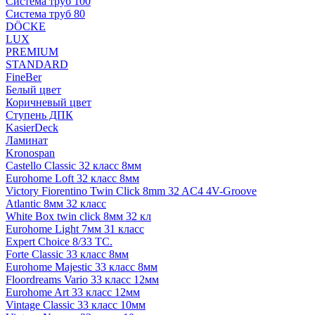
Система труб 100
Система труб 80
DÖCKE
LUX
PREMIUM
STANDARD
FineBer
Белый цвет
Коричневый цвет
Ступень ДПК
KasierDeck
Ламинат
Kronospan
Castello Classic 32 класс 8мм
Eurohome Loft 32 класс 8мм
Victory Fiorentino Twin Click 8mm 32 AC4 4V-Groove
Atlantic 8мм 32 класс
White Box twin click 8мм 32 кл
Eurohome Light 7мм 31 класс
Expert Choice 8/33 TC.
Forte Classic 33 класс 8мм
Eurohome Majestic 33 класс 8мм
Floordreams Vario 33 класс 12мм
Eurohome Art 33 класс 12мм
Vintage Classic 33 класс 10мм