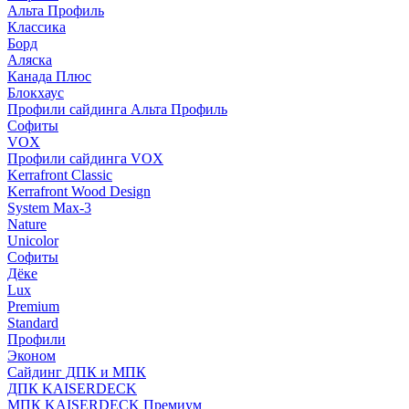
Альта Профиль
Классика
Борд
Аляска
Канада Плюс
Блокхаус
Профили сайдинга Альта Профиль
Софиты
VOX
Профили сайдинга VOX
Kerrafront Classic
Kerrafront Wood Design
System Max-3
Nature
Unicolor
Софиты
Дёке
Lux
Premium
Standard
Профили
Эконом
Сайдинг ДПК и МПК
ДПК KAISERDECK
МПК KAISERDECK Премиум