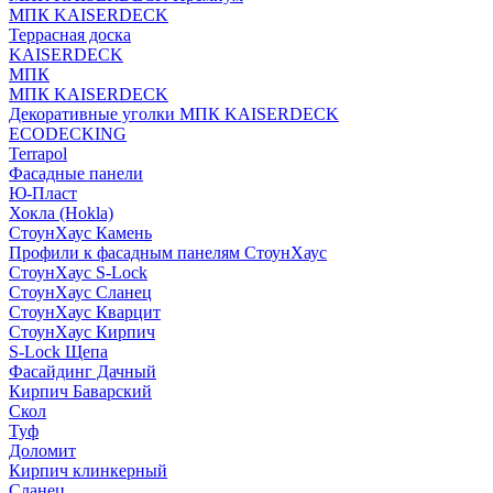
МПК KAISERDECK
Террасная доска
KAISERDECK
МПК
МПК KAISERDECK
Декоративные уголки МПК KAISERDECK
ECODECKING
Terrapol
Фасадные панели
Ю-Пласт
Хокла (Hokla)
СтоунХаус Камень
Профили к фасадным панелям СтоунХаус
СтоунХаус S-Lock
СтоунХаус Сланец
СтоунХаус Кварцит
СтоунХаус Кирпич
S-Lock Щепа
Фасайдинг Дачный
Кирпич Баварский
Скол
Туф
Доломит
Кирпич клинкерный
Сланец