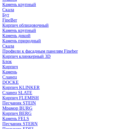
Камень крупный
Скала
Бут
FineBer
Кирпич облицовочный
Камень крупный
Камень дикий
Камень природный
Скала
Профили к фасадным панелям Fineber
Кирпич клинкерный 3D
Блок
Кирпич
Камень
Сланец
DOCKE
Кирпич KLINKER
Сланец SLATE
Кирпич FLEMISH
Пес­ча­ник STEIN
Мрамор BURG
Кирпич BERG
Камень FELS
Пес­ча­ник STERN
Пес­ча­ник EDEL