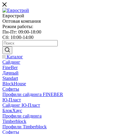
Еврострой
Оптовая компания
Режим работы:
Пн-Пт: 09:00-18:00
Сб: 10:00-14:00
Каталог
Сайдинг
FineBer
Дачный
Standart
BlockHouse
Софиты
Профили сайдинга FINEBER
Ю-Пласт
Сайдинг Ю-Пласт
БлокХаус
Профили сайдинга
Timberblock
Профили Timberblock
Софиты