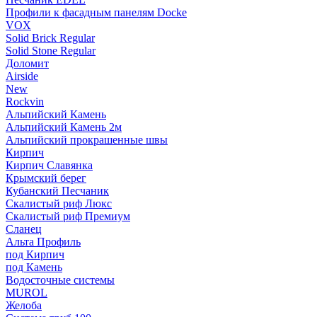
Профили к фасадным панелям Docke
VOX
Solid Brick Regular
Solid Stone Regular
Доломит
Airside
New
Rockvin
Альпийский Камень
Альпийский Камень 2м
Альпийский прокрашенные швы
Кирпич
Кирпич Славянка
Крымский берег
Кубанский Песчаник
Скалистый риф Люкс
Скалистый риф Премиум
Сланец
Альта Профиль
под Кирпич
под Камень
Водосточные системы
MUROL
Желоба