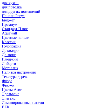
для кухни
для потолка
для других помещений
Панели Регул
Бюджет
Премиум
Стандарт Плюс
Aquawall
Цветные панели
Классик
Голография
Де квадро
Де люкс
Имеджин
Либерти
Металлик
Палитра настроения
Текстура дерева
Флора
Фьюжн
Цветы Азии
Эдельвейс
Элеганс
Ламинированные панели
ВЕК