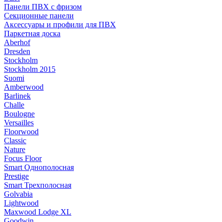
Панели ПВХ с фризом
Секционные панели
Аксессуары и профили для ПВХ
Паркетная доска
Aberhof
Dresden
Stockholm
Stockholm 2015
Suomi
Amberwood
Barlinek
Challe
Boulogne
Versailles
Floorwood
Classic
Nature
Focus Floor
Smart Однополосная
Prestige
Smart Трехполосная
Golvabia
Lightwood
Maxwood Lodge XL
Goodwin