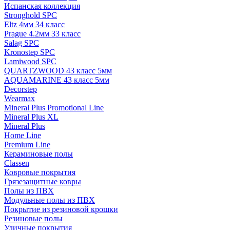
Испанская коллекция
Stronghold SPC
Eltz 4мм 34 класс
Prague 4.2мм 33 класс
Salag SPC
Kronostep SPC
Lamiwood SPC
QUARTZWOOD 43 класс 5мм
AQUAMARINE 43 класс 5мм
Decorstep
Wearmax
Mineral Plus Promotional Line
Mineral Plus XL
Mineral Plus
Home Line
Premium Line
Кераминовые полы
Classen
Ковровые покрытия
Грязезащитные ковры
Полы из ПВХ
Модульные полы из ПВХ
Покрытие из резиновой крошки
Резиновые полы
Уличные покрытия