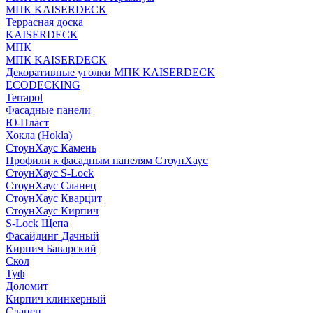
МПК KAISERDECK
Террасная доска
KAISERDECK
МПК
МПК KAISERDECK
Декоративные уголки МПК KAISERDECK
ECODECKING
Terrapol
Фасадные панели
Ю-Пласт
Хокла (Hokla)
СтоунХаус Камень
Профили к фасадным панелям СтоунХаус
СтоунХаус S-Lock
СтоунХаус Сланец
СтоунХаус Кварцит
СтоунХаус Кирпич
S-Lock Щепа
Фасайдинг Дачный
Кирпич Баварский
Скол
Туф
Доломит
Кирпич клинкерный
Сланец