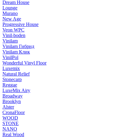
Dream House
Lounge
Murano
New Age
Progressive House
Veon WPC
Vinil-boden
Vinilam
Vinilam Гибрид
Vinilam Клик
VinilPol
Wonderful Vinyl Floor
Luxemix
Natural Relief
Stonecarp
Reggae
LuxeMix Airy
Broadway
Brooklyn
Alster
CronaFloor
WOOD
STONE
NANO
Real Wood