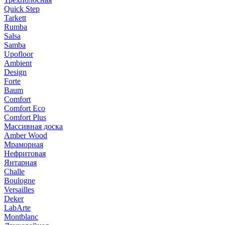
Quick Step
Tarkett
Rumba
Salsa
Samba
Upofloor
Ambient
Design
Forte
Baum
Comfort
Comfort Eco
Comfort Plus
Массивная доска
Amber Wood
Мраморная
Нефритовая
Янтарная
Challe
Boulogne
Versailles
Deker
LabArte
Montblanc