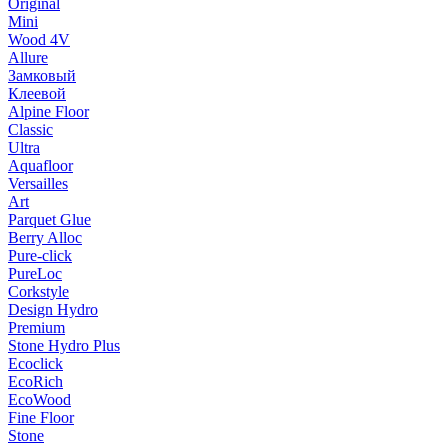
Original
Mini
Wood 4V
Allure
Замковый
Клеевой
Alpine Floor
Classic
Ultra
Aquafloor
Versailles
Art
Parquet Glue
Berry Alloc
Pure-click
PureLoc
Corkstyle
Design Hydro
Premium
Stone Hydro Plus
Ecoclick
EcoRich
EcoWood
Fine Floor
Stone