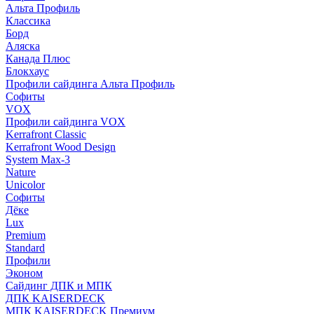
Альта Профиль
Классика
Борд
Аляска
Канада Плюс
Блокхаус
Профили сайдинга Альта Профиль
Софиты
VOX
Профили сайдинга VOX
Kerrafront Classic
Kerrafront Wood Design
System Max-3
Nature
Unicolor
Софиты
Дёке
Lux
Premium
Standard
Профили
Эконом
Сайдинг ДПК и МПК
ДПК KAISERDECK
МПК KAISERDECK Премиум