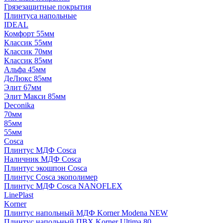
Грязезащитные покрытия
Плинтуса напольные
IDEAL
Комфорт 55мм
Классик 55мм
Классик 70мм
Классик 85мм
Альфа 45мм
ДеЛюкс 85мм
Элит 67мм
Элит Макси 85мм
Deconika
70мм
85мм
55мм
Cosca
Плинтус МДФ Cosca
Наличник МДФ Cosca
Плинтус экошпон Cosca
Плинтус Cosca экополимер
Плинтус МДФ Cosca NANOFLEX
LinePlast
Korner
Плинтус напольный МДФ Korner Modena NEW
Плинтус напольный ПВХ Korner Ultima 80