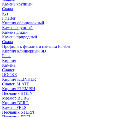
Камень крупный
Скала
Бут
FineBer
Кирпич облицовочный
Камень крупный
Камень дикий
Камень природный
Скала
Профили к фасадным панелям Fineber
Кирпич клинкерный 3D
Блок
Кирпич
Камень
Сланец
DOCKE
Кирпич KLINKER
Сланец SLATE
Кирпич FLEMISH
Пес­ча­ник STEIN
Мрамор BURG
Кирпич BERG
Камень FELS
Пес­ча­ник STERN
Пес­ча­ник EDEL