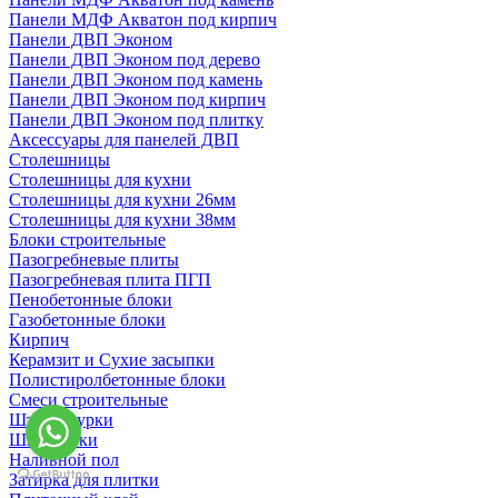
Панели МДФ Акватон под кирпич
Панели ДВП Эконом
Панели ДВП Эконом под дерево
Панели ДВП Эконом под камень
Панели ДВП Эконом под кирпич
Панели ДВП Эконом под плитку
Аксессуары для панелей ДВП
Столешницы
Столешницы для кухни
Столешницы для кухни 26мм
Столешницы для кухни 38мм
Блоки строительные
Пазогребневые плиты
Пазогребневая плита ПГП
Пенобетонные блоки
Газобетонные блоки
Кирпич
Керамзит и Сухие засыпки
Полистиролбетонные блоки
Смеси строительные
Штукартурки
Шпаклевки
Наливной пол
Затирка для плитки