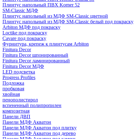
Плинтус напольный ПВХ Korner 52
SM-Classic МДФ
Плинтус напольный из МДФ SM-Classic цветной
Плинтус напольный из МДФ SM-Classic белый под покраску
Arbiton МДФ под покраску
Loctike под покраску
Cavare под покраску
Фурнитура, крепеж к плинтусам Arbiton
Finitura Decor
Finitura Decor шпонированный
Finitura Decor ламинированный
Finitura Decor МДФ
LED подсветка
Progress Profiles
Подложка
пробковая
хвойная
пенополистирол
вспененный полипропилен
композитная
Панели ДВП
Панели МДФ Акватон
Панели МДФ Акватон под плитку
Панели МДФ Акватон под дерево
Панели МДФ Акватон под камень