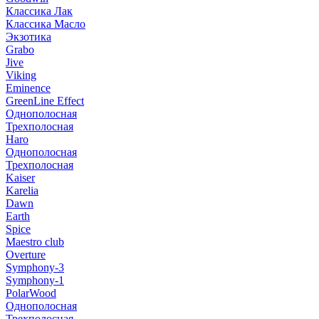
Классика Лак
Классика Масло
Экзотика
Grabo
Jive
Viking
Eminence
GreenLine Effect
Однополосная
Трехполосная
Haro
Однополосная
Трехполосная
Kaiser
Karelia
Dawn
Earth
Spice
Maestro club
Overture
Symphony-3
Symphony-1
PolarWood
Однополосная
Трехполосная