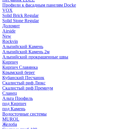
Профили к фасадным панелям Docke
VOX
Solid Brick Regular
Solid Stone Regular
Доломит
Airside
New
Rockvin
Альпийский Камень
Альпийский Камень 2м
Альпийский прокрашенные швы
Кирпич
Кирпич Славянка
Крымский берег
Кубанский Песчаник
Скалистый риф Люкс
Скалистый риф Премиум
Сланец
Альта Профиль
под Кирпич
под Камень
Водосточные системы
MUROL
Желоба