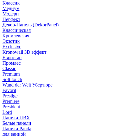
Классик
Медиум
Модерн
Перфект
Декор-Панель (DekorPanel)
Классическая
Кремлевская
Экзотик
Exclusive
Kronowall 3D эффект
Евростар
Промлес
Classic
Premium
Soft touch
Wand der Welt Убертюре
Favorit
Prestige
Premiere
President
Lord
Панели ПВХ
Белые панели
Панели Panda
для ванной