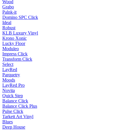
Wood
Grabo
Palnk-it
Domino SPC Click
Ideal
Robust
KLB Luxury Vinyl
Krono Xonic
Lucky Floor
Moduleo
Impress Click
Transform Click
Select
LayRed
Parquetry
Moods
LayRed Pro
Novita
Quick Step
Balance Click
Balance Click Plus
Pulse Click
Tarkett Art Vinyl
Blues
Deep House