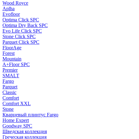
Wood Royce
Aplha
Evofloor
Optima Click SPC
Optima Dry Back SPC
Evo Life Click SPC
Stone Click SPC
Parquet Click SPC
FloorAge
Forest
Mountain
A+Floor SPC
Premier
SMALT
Fargo
Parquet
Classic
Comfort
Comfort XXL
Stone
Кварцевый плинтус Fargo
Home Expert
Goodway SPC
Шведская коллекция
Греческая коллекция