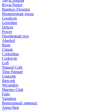
Двухслойная
Royal Parket
Bamboo Flooring
Инженерная доска
Goodwin
Greenline
Deluxe
Power
Пробковый пол
Aberhof
Basic
Classic
Corksribas
Corkstyle
Loft
Natural Cork
Time Parquet
Granorte
Ibercork
Wicanders
Мaestro Club
Fado
Variation
Виниловый ламинат
Aqua-Step