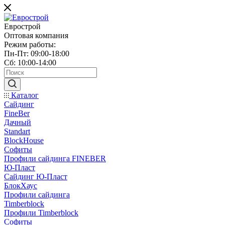
Еврострой
Оптовая компания
Режим работы:
Пн-Пт: 09:00-18:00
Сб: 10:00-14:00
Каталог
Сайдинг
FineBer
Дачный
Standart
BlockHouse
Софиты
Профили сайдинга FINEBER
Ю-Пласт
Сайдинг Ю-Пласт
БлокХаус
Профили сайдинга
Timberblock
Профили Timberblock
Софиты