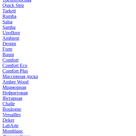
Quick Step
Tarkett
Rumba
Salsa
Samba
Upofloor
Ambient
Design
Forte
Baum
Comfort
Comfort Eco
Comfort Plus
Массивная доска
Amber Wood
Мраморная
Нефритовая
Янтарная
Challe
Boulogne
Versailles
Deker
LabArte
Montblanc