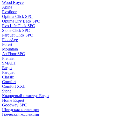
Wood Royce
Aplha
Evofloor
Optima Click SPC
Optima Dry Back SPC
Evo Life Click SPC
Stone Click SPC
Parquet Click SPC
FloorAge
Forest
Mountain
A+Floor SPC
Premier
SMALT
Fargo
Parquet
Classic
Comfort
Comfort XXL
Stone
Кварцевый плинтус Fargo
Home Expert
Goodway SPC
Шведская коллекция
Греческая коллекция