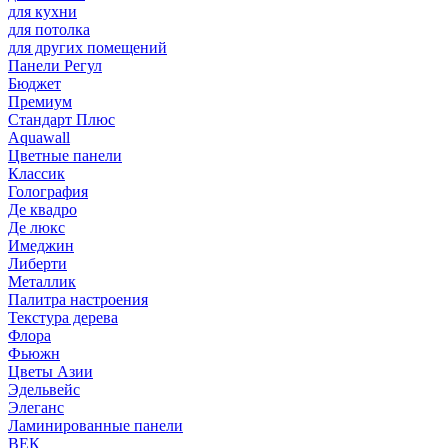
для кухни
для потолка
для других помещений
Панели Регул
Бюджет
Премиум
Стандарт Плюс
Aquawall
Цветные панели
Классик
Голография
Де квадро
Де люкс
Имеджин
Либерти
Металлик
Палитра настроения
Текстура дерева
Флора
Фьюжн
Цветы Азии
Эдельвейс
Элеганс
Ламинированные панели
ВЕК