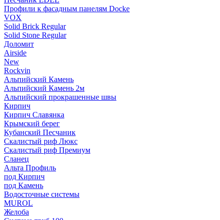
Профили к фасадным панелям Docke
VOX
Solid Brick Regular
Solid Stone Regular
Доломит
Airside
New
Rockvin
Альпийский Камень
Альпийский Камень 2м
Альпийский прокрашенные швы
Кирпич
Кирпич Славянка
Крымский берег
Кубанский Песчаник
Скалистый риф Люкс
Скалистый риф Премиум
Сланец
Альта Профиль
под Кирпич
под Камень
Водосточные системы
MUROL
Желоба