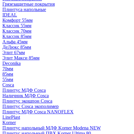
Грязезащитные покрытия
Плинтуса напольные
IDEAL
Комфорт 55мм
Классик 55мм
Классик 70мм
Классик 85мм
Альфа 45мм
ДеЛюкс 85мм
Элит 67мм
Элит Макси 85мм
Deconika
70мм
85мм
55мм
Cosca
Плинтус МДФ Cosca
Наличник МДФ Cosca
Плинтус экошпон Cosca
Плинтус Cosca экополимер
Плинтус МДФ Cosca NANOFLEX
LinePlast
Korner
Плинтус напольный МДФ Korner Modena NEW
Плинтус напольный ПВХ Korner Ultima 80