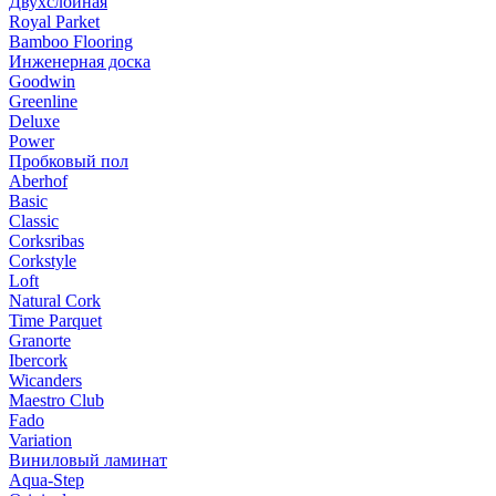
Двухслойная
Royal Parket
Bamboo Flooring
Инженерная доска
Goodwin
Greenline
Deluxe
Power
Пробковый пол
Aberhof
Basic
Classic
Corksribas
Corkstyle
Loft
Natural Cork
Time Parquet
Granorte
Ibercork
Wicanders
Мaestro Club
Fado
Variation
Виниловый ламинат
Aqua-Step