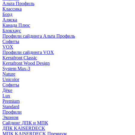
Альта Профиль
Классика
Борд
Аляска
Канада Плюс
Блокхаус
Профили сайдинга Альта Профиль
Софиты
VOX
Профили сайдинга VOX
Kerrafront Classic
Kerrafront Wood Design
System Max-3
Nature
Unicolor
Софиты
Дёке
Lux
Premium
Standard
Профили
Эконом
Сайдинг ДПК и МПК
ДПК KAISERDECK
МПК KAISERDECK Премиум