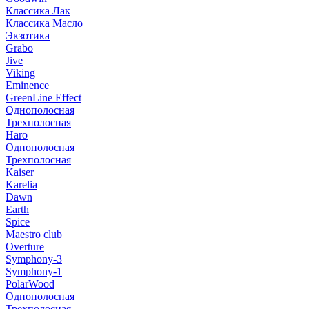
Классика Лак
Классика Масло
Экзотика
Grabo
Jive
Viking
Eminence
GreenLine Effect
Однополосная
Трехполосная
Haro
Однополосная
Трехполосная
Kaiser
Karelia
Dawn
Earth
Spice
Maestro club
Overture
Symphony-3
Symphony-1
PolarWood
Однополосная
Трехполосная