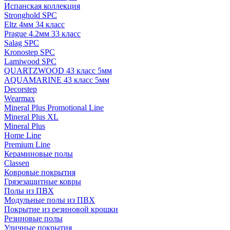
Испанская коллекция
Stronghold SPC
Eltz 4мм 34 класс
Prague 4.2мм 33 класс
Salag SPC
Kronostep SPC
Lamiwood SPC
QUARTZWOOD 43 класс 5мм
AQUAMARINE 43 класс 5мм
Decorstep
Wearmax
Mineral Plus Promotional Line
Mineral Plus XL
Mineral Plus
Home Line
Premium Line
Кераминовые полы
Classen
Ковровые покрытия
Грязезащитные ковры
Полы из ПВХ
Модульные полы из ПВХ
Покрытие из резиновой крошки
Резиновые полы
Уличные покрытия