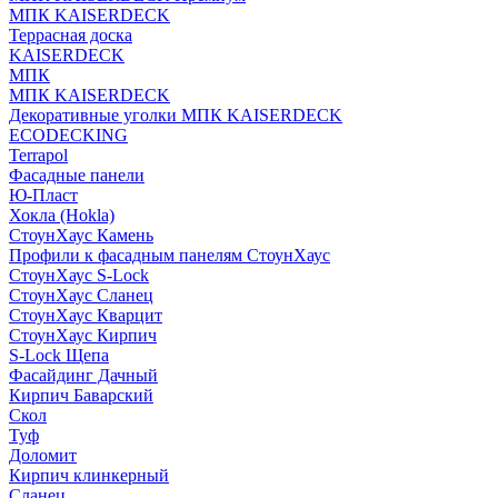
МПК KAISERDECK
Террасная доска
KAISERDECK
МПК
МПК KAISERDECK
Декоративные уголки МПК KAISERDECK
ECODECKING
Terrapol
Фасадные панели
Ю-Пласт
Хокла (Hokla)
СтоунХаус Камень
Профили к фасадным панелям СтоунХаус
СтоунХаус S-Lock
СтоунХаус Сланец
СтоунХаус Кварцит
СтоунХаус Кирпич
S-Lock Щепа
Фасайдинг Дачный
Кирпич Баварский
Скол
Туф
Доломит
Кирпич клинкерный
Сланец