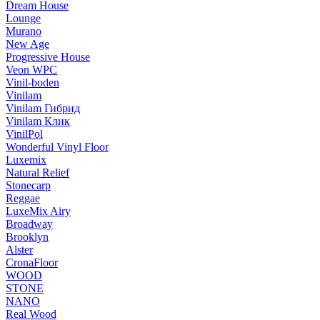
Dream House
Lounge
Murano
New Age
Progressive House
Veon WPC
Vinil-boden
Vinilam
Vinilam Гибрид
Vinilam Клик
VinilPol
Wonderful Vinyl Floor
Luxemix
Natural Relief
Stonecarp
Reggae
LuxeMix Airy
Broadway
Brooklyn
Alster
CronaFloor
WOOD
STONE
NANO
Real Wood