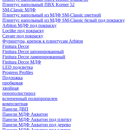
Плинтус напольный ПВХ Korner 52
SM-Classic МДФ
Плинтус напольный из МДФ SM-Classic цветной
Плинтус напольный из МДФ SM-Classic белый под покраску
Arbiton МДФ под покраску
Loctike под покраску
Cavare под покраску
Фурнитура, крепеж к плинтусам Arbiton
Finitura Decor
Finitura Decor шпонированный
Finitura Decor ламинированный
Finitura Decor МДФ
LED подсветка
Progress Profiles
Подложка
пробковая
хвойная
пенополистирол
вспененный полипропилен
композитная
Панели ДВП
Панели МДФ Акватон
Панели МДФ Акватон под плитку
Панели МДФ Акватон под дерево
Панели МДФ Акватон под камень