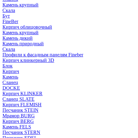
Камень крупный
Скала
Бут
FineBer
Кирпич облицовочный
Камень крупный
Камень дикий
Камень природный
Скала
Профили к фасадным панелям Fineber
Кирпич клинкерный 3D
Блок
Кирпич
Камень
Сланец
DOCKE
Кирпич KLINKER
Сланец SLATE
Кирпич FLEMISH
Пес­ча­ник STEIN
Мрамор BURG
Кирпич BERG
Камень FELS
Пес­ча­ник STERN
Пес­ча­ник EDEL