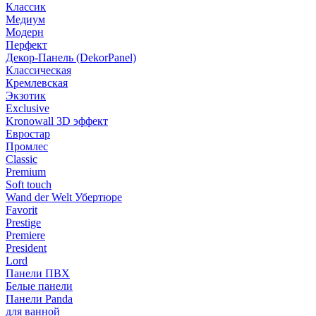
Классик
Медиум
Модерн
Перфект
Декор-Панель (DekorPanel)
Классическая
Кремлевская
Экзотик
Exclusive
Kronowall 3D эффект
Евростар
Промлес
Classic
Premium
Soft touch
Wand der Welt Убертюре
Favorit
Prestige
Premiere
President
Lord
Панели ПВХ
Белые панели
Панели Panda
для ванной