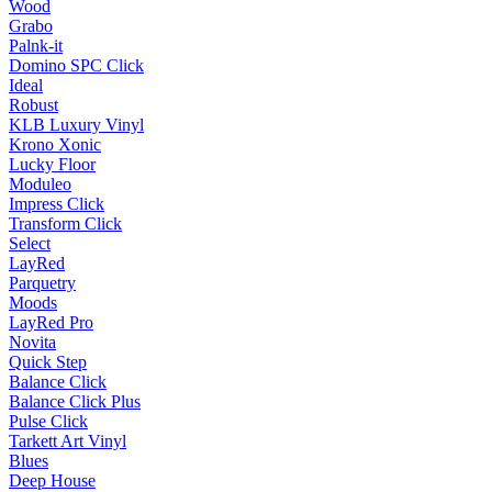
Wood
Grabo
Palnk-it
Domino SPC Click
Ideal
Robust
KLB Luxury Vinyl
Krono Xonic
Lucky Floor
Moduleo
Impress Click
Transform Click
Select
LayRed
Parquetry
Moods
LayRed Pro
Novita
Quick Step
Balance Click
Balance Click Plus
Pulse Click
Tarkett Art Vinyl
Blues
Deep House