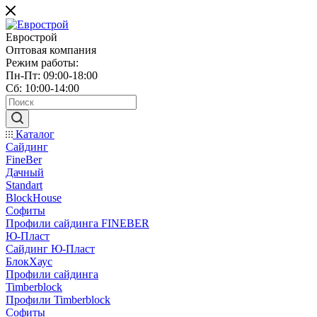
Еврострой
Оптовая компания
Режим работы:
Пн-Пт: 09:00-18:00
Сб: 10:00-14:00
Каталог
Сайдинг
FineBer
Дачный
Standart
BlockHouse
Софиты
Профили сайдинга FINEBER
Ю-Пласт
Сайдинг Ю-Пласт
БлокХаус
Профили сайдинга
Timberblock
Профили Timberblock
Софиты