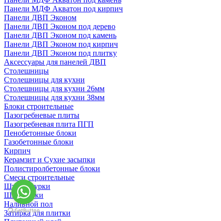
Панели МДФ Акватон под кирпич
Панели ДВП Эконом
Панели ДВП Эконом под дерево
Панели ДВП Эконом под камень
Панели ДВП Эконом под кирпич
Панели ДВП Эконом под плитку
Аксессуары для панелей ДВП
Столешницы
Столешницы для кухни
Столешницы для кухни 26мм
Столешницы для кухни 38мм
Блоки строительные
Пазогребневые плиты
Пазогребневая плита ПГП
Пенобетонные блоки
Газобетонные блоки
Кирпич
Керамзит и Сухие засыпки
Полистиролбетонные блоки
Смеси строительные
Штукартурки
Шпаклевки
Наливной пол
Затирка для плитки