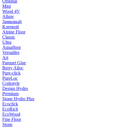
Original
Mini
Wood 4V
Allure
Замковый
Клеевой
Alpine Floor
Classic
Ultra
Aquafloor
Versailles
Art
Parquet Glue
Berry Alloc
Pure-click
PureLoc
Corkstyle
Design Hydro
Premium
Stone Hydro Plus
Ecoclick
EcoRich
EcoWood
Fine Floor
Stone