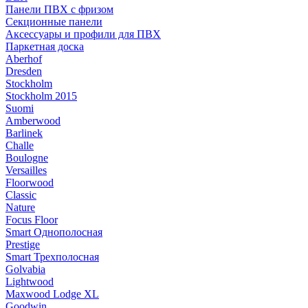
Панели ПВХ с фризом
Секционные панели
Аксессуары и профили для ПВХ
Паркетная доска
Aberhof
Dresden
Stockholm
Stockholm 2015
Suomi
Amberwood
Barlinek
Challe
Boulogne
Versailles
Floorwood
Classic
Nature
Focus Floor
Smart Однополосная
Prestige
Smart Трехполосная
Golvabia
Lightwood
Maxwood Lodge XL
Goodwin