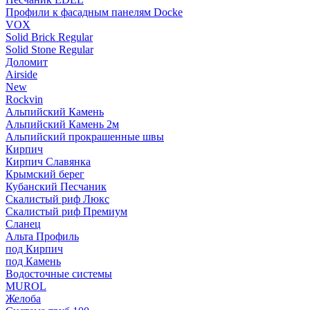
Профили к фасадным панелям Docke
VOX
Solid Brick Regular
Solid Stone Regular
Доломит
Airside
New
Rockvin
Альпийский Камень
Альпийский Камень 2м
Альпийский прокрашенные швы
Кирпич
Кирпич Славянка
Крымский берег
Кубанский Песчаник
Скалистый риф Люкс
Скалистый риф Премиум
Сланец
Альта Профиль
под Кирпич
под Камень
Водосточные системы
MUROL
Желоба