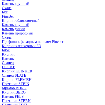
Камень крупный
Скала
Бут
FineBer
Кирпич облицовочный
Камень крупный
Камень дикий
Камень природный
Скала
Профили к фасадным панелям Fineber
Кирпич клинкерный 3D
Блок
Кирпич
Камень
Сланец
DOCKE
Кирпич KLINKER
Сланец SLATE
Кирпич FLEMISH
Пес­ча­ник STEIN
Мрамор BURG
Кирпич BERG
Камень FELS
Пес­ча­ник STERN
Пес­ча­ник EDEL