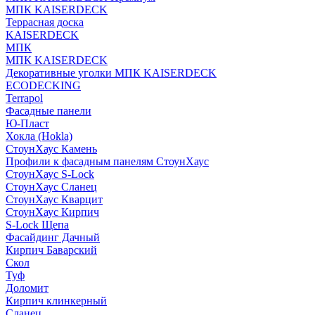
МПК KAISERDECK
Террасная доска
KAISERDECK
МПК
МПК KAISERDECK
Декоративные уголки МПК KAISERDECK
ECODECKING
Terrapol
Фасадные панели
Ю-Пласт
Хокла (Hokla)
СтоунХаус Камень
Профили к фасадным панелям СтоунХаус
СтоунХаус S-Lock
СтоунХаус Сланец
СтоунХаус Кварцит
СтоунХаус Кирпич
S-Lock Щепа
Фасайдинг Дачный
Кирпич Баварский
Скол
Туф
Доломит
Кирпич клинкерный
Сланец