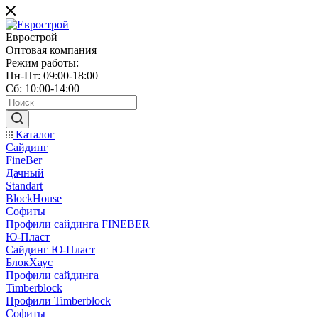
Еврострой
Оптовая компания
Режим работы:
Пн-Пт: 09:00-18:00
Сб: 10:00-14:00
Каталог
Сайдинг
FineBer
Дачный
Standart
BlockHouse
Софиты
Профили сайдинга FINEBER
Ю-Пласт
Сайдинг Ю-Пласт
БлокХаус
Профили сайдинга
Timberblock
Профили Timberblock
Софиты