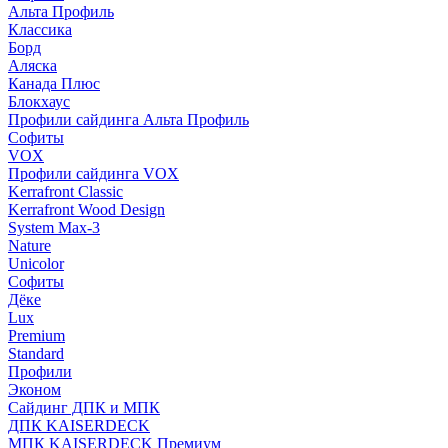
Альта Профиль
Классика
Борд
Аляска
Канада Плюс
Блокхаус
Профили сайдинга Альта Профиль
Софиты
VOX
Профили сайдинга VOX
Kerrafront Classic
Kerrafront Wood Design
System Max-3
Nature
Unicolor
Софиты
Дёке
Lux
Premium
Standard
Профили
Эконом
Сайдинг ДПК и МПК
ДПК KAISERDECK
МПК KAISERDECK Премиум