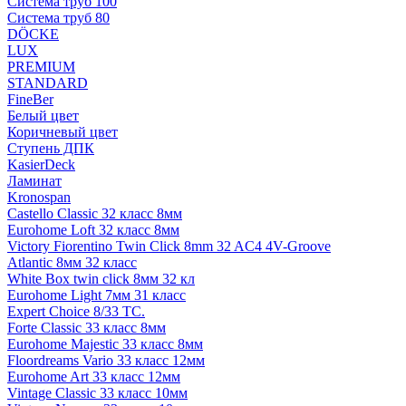
Система труб 100
Система труб 80
DÖCKE
LUX
PREMIUM
STANDARD
FineBer
Белый цвет
Коричневый цвет
Ступень ДПК
KasierDeck
Ламинат
Kronospan
Castello Classic 32 класс 8мм
Eurohome Loft 32 класс 8мм
Victory Fiorentino Twin Click 8mm 32 AC4 4V-Groove
Atlantic 8мм 32 класс
White Box twin click 8мм 32 кл
Eurohome Light 7мм 31 класс
Expert Choice 8/33 TC.
Forte Classic 33 класс 8мм
Eurohome Majestic 33 класс 8мм
Floordreams Vario 33 класс 12мм
Eurohome Art 33 класс 12мм
Vintage Classic 33 класс 10мм