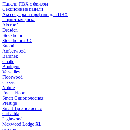
Панели ПВХ с фризом
Секционные панели
Аксессуары и профили для ПВХ
Паркетная доска
Aberhof
Dresden
Stockholm
Stockholm 2015
Suomi
Amberwood
Barlinek
Challe
Boulogne
Versailles
Floorwood
Classic
Nature
Focus Floor
Smart Однополосная
Prestige
Smart Трехполосная
Golvabia
Lightwood
Maxwood Lodge XL
Goodwin