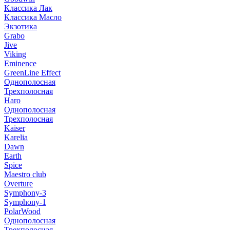
Классика Лак
Классика Масло
Экзотика
Grabo
Jive
Viking
Eminence
GreenLine Effect
Однополосная
Трехполосная
Haro
Однополосная
Трехполосная
Kaiser
Karelia
Dawn
Earth
Spice
Maestro club
Overture
Symphony-3
Symphony-1
PolarWood
Однополосная
Трехполосная