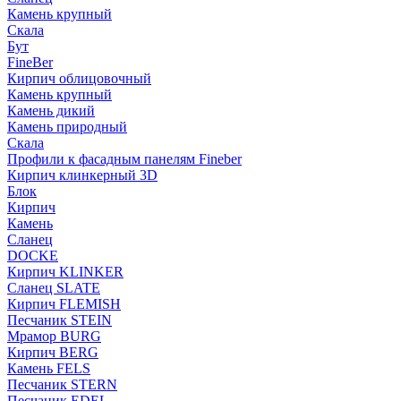
Камень крупный
Скала
Бут
FineBer
Кирпич облицовочный
Камень крупный
Камень дикий
Камень природный
Скала
Профили к фасадным панелям Fineber
Кирпич клинкерный 3D
Блок
Кирпич
Камень
Сланец
DOCKE
Кирпич KLINKER
Сланец SLATE
Кирпич FLEMISH
Пес­ча­ник STEIN
Мрамор BURG
Кирпич BERG
Камень FELS
Пес­ча­ник STERN
Пес­ча­ник EDEL