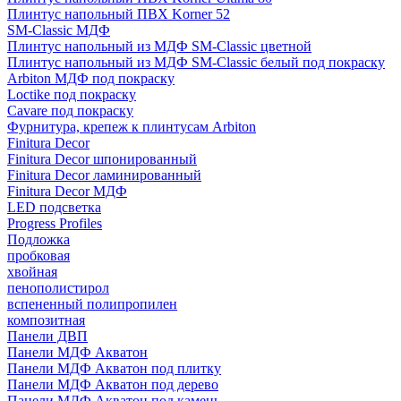
Плинтус напольный ПВХ Korner 52
SM-Classic МДФ
Плинтус напольный из МДФ SM-Classic цветной
Плинтус напольный из МДФ SM-Classic белый под покраску
Arbiton МДФ под покраску
Loctike под покраску
Cavare под покраску
Фурнитура, крепеж к плинтусам Arbiton
Finitura Decor
Finitura Decor шпонированный
Finitura Decor ламинированный
Finitura Decor МДФ
LED подсветка
Progress Profiles
Подложка
пробковая
хвойная
пенополистирол
вспененный полипропилен
композитная
Панели ДВП
Панели МДФ Акватон
Панели МДФ Акватон под плитку
Панели МДФ Акватон под дерево
Панели МДФ Акватон под камень