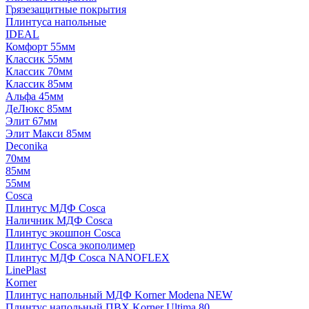
Грязезащитные покрытия
Плинтуса напольные
IDEAL
Комфорт 55мм
Классик 55мм
Классик 70мм
Классик 85мм
Альфа 45мм
ДеЛюкс 85мм
Элит 67мм
Элит Макси 85мм
Deconika
70мм
85мм
55мм
Cosca
Плинтус МДФ Cosca
Наличник МДФ Cosca
Плинтус экошпон Cosca
Плинтус Cosca экополимер
Плинтус МДФ Cosca NANOFLEX
LinePlast
Korner
Плинтус напольный МДФ Korner Modena NEW
Плинтус напольный ПВХ Korner Ultima 80