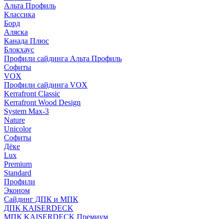
Альта Профиль
Классика
Борд
Аляска
Канада Плюс
Блокхаус
Профили сайдинга Альта Профиль
Софиты
VOX
Профили сайдинга VOX
Kerrafront Classic
Kerrafront Wood Design
System Max-3
Nature
Unicolor
Софиты
Дёке
Lux
Premium
Standard
Профили
Эконом
Сайдинг ДПК и МПК
ДПК KAISERDECK
МПК KAISERDECK Премиум