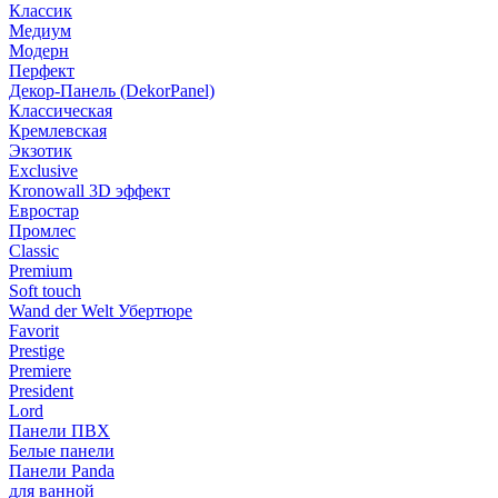
Классик
Медиум
Модерн
Перфект
Декор-Панель (DekorPanel)
Классическая
Кремлевская
Экзотик
Exclusive
Kronowall 3D эффект
Евростар
Промлес
Classic
Premium
Soft touch
Wand der Welt Убертюре
Favorit
Prestige
Premiere
President
Lord
Панели ПВХ
Белые панели
Панели Panda
для ванной