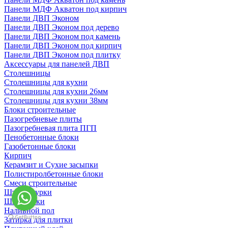
Панели МДФ Акватон под кирпич
Панели ДВП Эконом
Панели ДВП Эконом под дерево
Панели ДВП Эконом под камень
Панели ДВП Эконом под кирпич
Панели ДВП Эконом под плитку
Аксессуары для панелей ДВП
Столешницы
Столешницы для кухни
Столешницы для кухни 26мм
Столешницы для кухни 38мм
Блоки строительные
Пазогребневые плиты
Пазогребневая плита ПГП
Пенобетонные блоки
Газобетонные блоки
Кирпич
Керамзит и Сухие засыпки
Полистиролбетонные блоки
Смеси строительные
Штукартурки
Шпаклевки
Наливной пол
Затирка для плитки