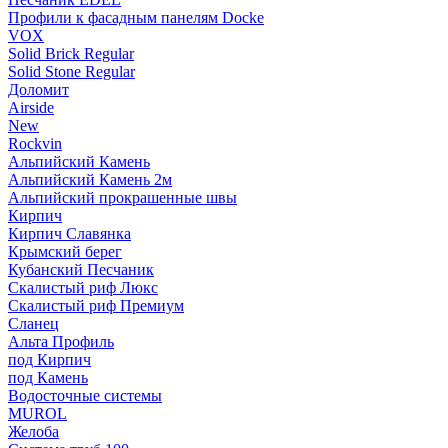
Профили к фасадным панелям Docke
VOX
Solid Brick Regular
Solid Stone Regular
Доломит
Airside
New
Rockvin
Альпийский Камень
Альпийский Камень 2м
Альпийский прокрашенные швы
Кирпич
Кирпич Славянка
Крымский берег
Кубанский Песчаник
Скалистый риф Люкс
Скалистый риф Премиум
Сланец
Альта Профиль
под Кирпич
под Камень
Водосточные системы
MUROL
Желоба