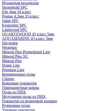
Испанская коллекция
Stronghold SPC
Eltz 4мм 34 класс
Prague 4.2мм 33 класс
Salag SPC
Kronostep SPC
Lamiwood SPC
QUARTZWOOD 43 класс 5мм
AQUAMARINE 43 класс 5мм
Decorstep
Wearmax
Mineral Plus Promotional Line
Mineral Plus XL
Mineral Plus
Home Line
Premium Line
Кераминовые полы
Classen
Ковровые покрытия
Грязезащитные ковры
Полы из ПВХ
Модульные полы из ПВХ
Покрытие из резиновой крошки
Резиновые полы
Уличные покрытия