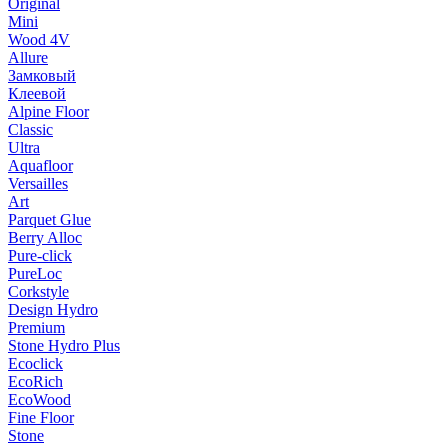
Original
Mini
Wood 4V
Allure
Замковый
Клеевой
Alpine Floor
Classic
Ultra
Aquafloor
Versailles
Art
Parquet Glue
Berry Alloc
Pure-click
PureLoc
Corkstyle
Design Hydro
Premium
Stone Hydro Plus
Ecoclick
EcoRich
EcoWood
Fine Floor
Stone