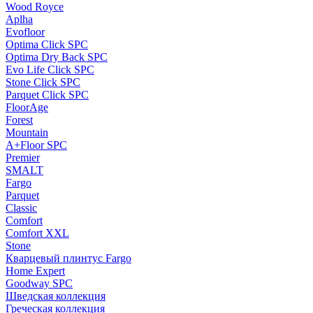
Wood Royce
Aplha
Evofloor
Optima Click SPC
Optima Dry Back SPC
Evo Life Click SPC
Stone Click SPC
Parquet Click SPC
FloorAge
Forest
Mountain
A+Floor SPC
Premier
SMALT
Fargo
Parquet
Classic
Comfort
Comfort XXL
Stone
Кварцевый плинтус Fargo
Home Expert
Goodway SPC
Шведская коллекция
Греческая коллекция