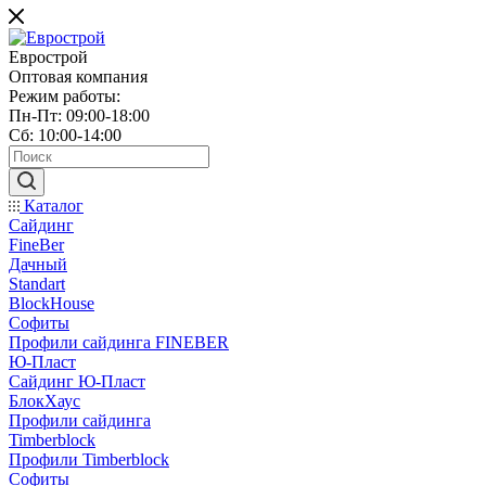
Еврострой
Оптовая компания
Режим работы:
Пн-Пт: 09:00-18:00
Сб: 10:00-14:00
Каталог
Сайдинг
FineBer
Дачный
Standart
BlockHouse
Софиты
Профили сайдинга FINEBER
Ю-Пласт
Сайдинг Ю-Пласт
БлокХаус
Профили сайдинга
Timberblock
Профили Timberblock
Софиты