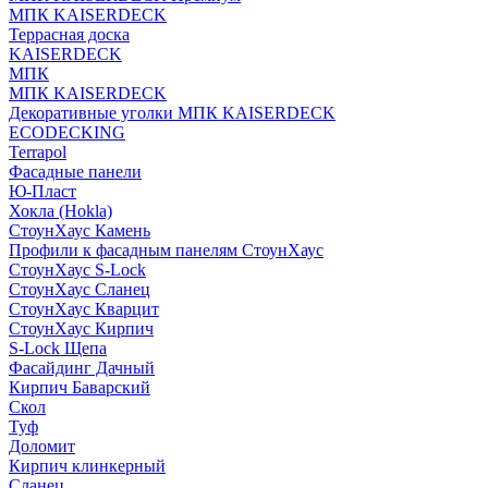
МПК KAISERDECK
Террасная доска
KAISERDECK
МПК
МПК KAISERDECK
Декоративные уголки МПК KAISERDECK
ECODECKING
Terrapol
Фасадные панели
Ю-Пласт
Хокла (Hokla)
СтоунХаус Камень
Профили к фасадным панелям СтоунХаус
СтоунХаус S-Lock
СтоунХаус Сланец
СтоунХаус Кварцит
СтоунХаус Кирпич
S-Lock Щепа
Фасайдинг Дачный
Кирпич Баварский
Скол
Туф
Доломит
Кирпич клинкерный
Сланец