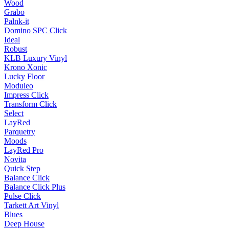
Wood
Grabo
Palnk-it
Domino SPC Click
Ideal
Robust
KLB Luxury Vinyl
Krono Xonic
Lucky Floor
Moduleo
Impress Click
Transform Click
Select
LayRed
Parquetry
Moods
LayRed Pro
Novita
Quick Step
Balance Click
Balance Click Plus
Pulse Click
Tarkett Art Vinyl
Blues
Deep House