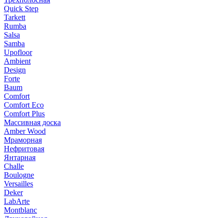
Quick Step
Tarkett
Rumba
Salsa
Samba
Upofloor
Ambient
Design
Forte
Baum
Comfort
Comfort Eco
Comfort Plus
Массивная доска
Amber Wood
Мраморная
Нефритовая
Янтарная
Challe
Boulogne
Versailles
Deker
LabArte
Montblanc