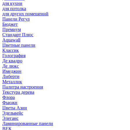
для кухни
для потолка
для других помещений
Панели Регул
Бюджет
Премиум
Стандарт Плюс
Aquawall
Цветные панели
Классик
Голография
Де квадро
Де люкс
Имеджин
Либерти
Металлик
Палитра настроения
Текстура дерева
Флора
Фьюжн
Цветы Азии
Эдельвейс
Элеганс
Ламинированные панели
ВЕК