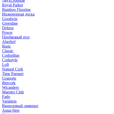
Двухслойная
Royal Parket
Bamboo Flooring
Инженерная доска
Goodwin
Greenline
Deluxe
Power
Пробковый пол
Aberhof
Basic
Classic
Corksribas
Corkstyle
Loft
Natural Cork
Time Parquet
Granorte
Ibercork
Wicanders
Мaestro Club
Fado
Variation
Виниловый ламинат
Aqua-Step