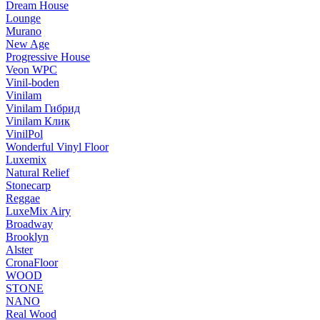
Dream House
Lounge
Murano
New Age
Progressive House
Veon WPC
Vinil-boden
Vinilam
Vinilam Гибрид
Vinilam Клик
VinilPol
Wonderful Vinyl Floor
Luxemix
Natural Relief
Stonecarp
Reggae
LuxeMix Airy
Broadway
Brooklyn
Alster
CronaFloor
WOOD
STONE
NANO
Real Wood