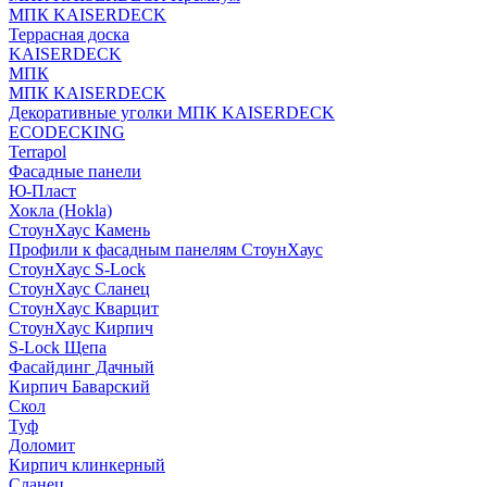
МПК KAISERDECK
Террасная доска
KAISERDECK
МПК
МПК KAISERDECK
Декоративные уголки МПК KAISERDECK
ECODECKING
Terrapol
Фасадные панели
Ю-Пласт
Хокла (Hokla)
СтоунХаус Камень
Профили к фасадным панелям СтоунХаус
СтоунХаус S-Lock
СтоунХаус Сланец
СтоунХаус Кварцит
СтоунХаус Кирпич
S-Lock Щепа
Фасайдинг Дачный
Кирпич Баварский
Скол
Туф
Доломит
Кирпич клинкерный
Сланец