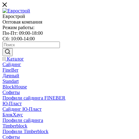
Еврострой
Оптовая компания
Режим работы:
Пн-Пт: 09:00-18:00
Сб: 10:00-14:00
Каталог
Сайдинг
FineBer
Дачный
Standart
BlockHouse
Софиты
Профили сайдинга FINEBER
Ю-Пласт
Сайдинг Ю-Пласт
БлокХаус
Профили сайдинга
Timberblock
Профили Timberblock
Софиты