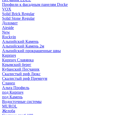
Профили к фасадным панелям Docke
VOX
Solid Brick Regular
Solid Stone Regular
Доломит
Airside
New
Rockvin
Альпийский Камень
Альпийский Камень 2м
Альпийский прокрашенные швы
Кирпич
Кирпич Славянка
Крымский берег
Кубанский Песчаник
Скалистый риф Люкс
Скалистый риф Премиум
Сланец
Альта Профиль
под Кирпич
под Камень
Водосточные системы
MUROL
Желоба