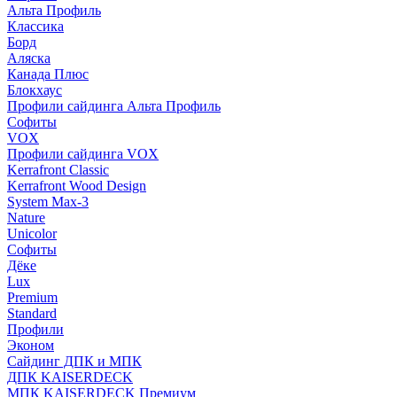
Альта Профиль
Классика
Борд
Аляска
Канада Плюс
Блокхаус
Профили сайдинга Альта Профиль
Софиты
VOX
Профили сайдинга VOX
Kerrafront Classic
Kerrafront Wood Design
System Max-3
Nature
Unicolor
Софиты
Дёке
Lux
Premium
Standard
Профили
Эконом
Сайдинг ДПК и МПК
ДПК KAISERDECK
МПК KAISERDECK Премиум