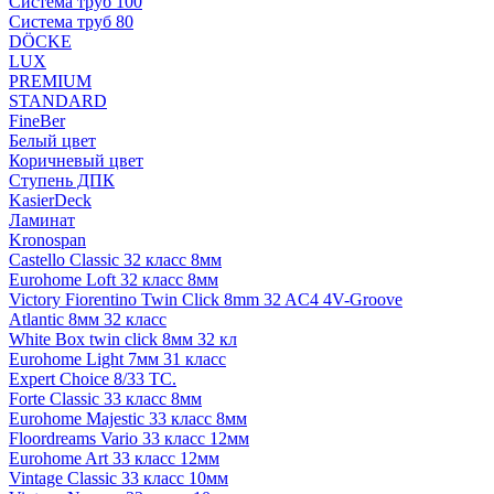
Система труб 100
Система труб 80
DÖCKE
LUX
PREMIUM
STANDARD
FineBer
Белый цвет
Коричневый цвет
Ступень ДПК
KasierDeck
Ламинат
Kronospan
Castello Classic 32 класс 8мм
Eurohome Loft 32 класс 8мм
Victory Fiorentino Twin Click 8mm 32 AC4 4V-Groove
Atlantic 8мм 32 класс
White Box twin click 8мм 32 кл
Eurohome Light 7мм 31 класс
Expert Choice 8/33 TC.
Forte Classic 33 класс 8мм
Eurohome Majestic 33 класс 8мм
Floordreams Vario 33 класс 12мм
Eurohome Art 33 класс 12мм
Vintage Classic 33 класс 10мм