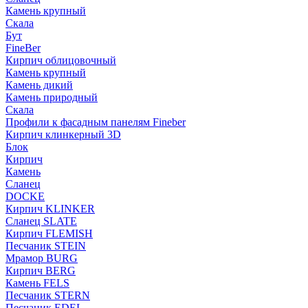
Камень крупный
Скала
Бут
FineBer
Кирпич облицовочный
Камень крупный
Камень дикий
Камень природный
Скала
Профили к фасадным панелям Fineber
Кирпич клинкерный 3D
Блок
Кирпич
Камень
Сланец
DOCKE
Кирпич KLINKER
Сланец SLATE
Кирпич FLEMISH
Пес­ча­ник STEIN
Мрамор BURG
Кирпич BERG
Камень FELS
Пес­ча­ник STERN
Пес­ча­ник EDEL