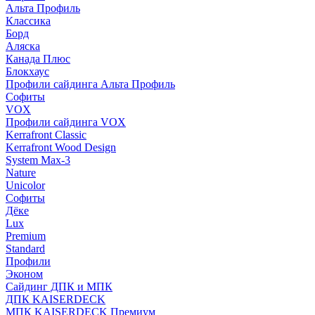
Альта Профиль
Классика
Борд
Аляска
Канада Плюс
Блокхаус
Профили сайдинга Альта Профиль
Софиты
VOX
Профили сайдинга VOX
Kerrafront Classic
Kerrafront Wood Design
System Max-3
Nature
Unicolor
Софиты
Дёке
Lux
Premium
Standard
Профили
Эконом
Сайдинг ДПК и МПК
ДПК KAISERDECK
МПК KAISERDECK Премиум