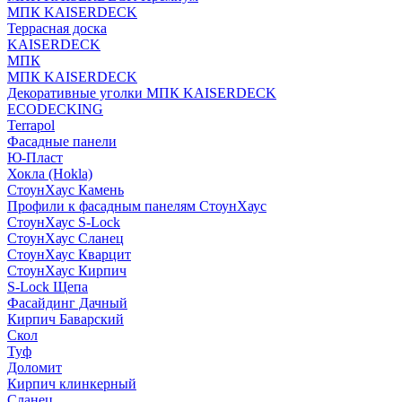
МПК KAISERDECK
Террасная доска
KAISERDECK
МПК
МПК KAISERDECK
Декоративные уголки МПК KAISERDECK
ECODECKING
Terrapol
Фасадные панели
Ю-Пласт
Хокла (Hokla)
СтоунХаус Камень
Профили к фасадным панелям СтоунХаус
СтоунХаус S-Lock
СтоунХаус Сланец
СтоунХаус Кварцит
СтоунХаус Кирпич
S-Lock Щепа
Фасайдинг Дачный
Кирпич Баварский
Скол
Туф
Доломит
Кирпич клинкерный
Сланец