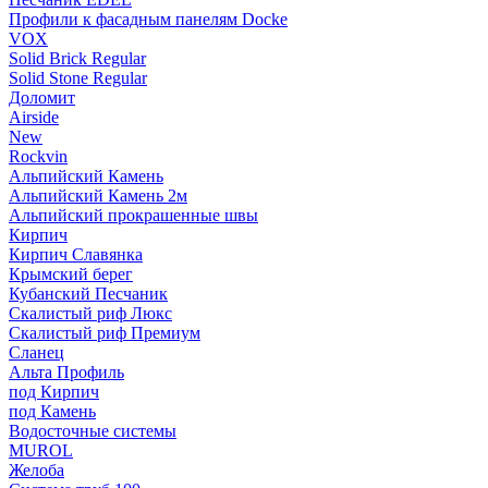
Профили к фасадным панелям Docke
VOX
Solid Brick Regular
Solid Stone Regular
Доломит
Airside
New
Rockvin
Альпийский Камень
Альпийский Камень 2м
Альпийский прокрашенные швы
Кирпич
Кирпич Славянка
Крымский берег
Кубанский Песчаник
Скалистый риф Люкс
Скалистый риф Премиум
Сланец
Альта Профиль
под Кирпич
под Камень
Водосточные системы
MUROL
Желоба