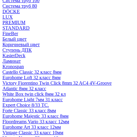
Система труб 100
Система труб 80
DÖCKE
LUX
PREMIUM
STANDARD
FineBer
Белый цвет
Коричневый цвет
Ступень ДПК
KasierDeck
Ламинат
Kronospan
Castello Classic 32 класс 8мм
Eurohome Loft 32 класс 8мм
Victory Fiorentino Twin Click 8mm 32 AC4 4V-Groove
Atlantic 8мм 32 класс
White Box twin click 8мм 32 кл
Eurohome Light 7мм 31 класс
Expert Choice 8/33 TC.
Forte Classic 33 класс 8мм
Eurohome Majestic 33 класс 8мм
Floordreams Vario 33 класс 12мм
Eurohome Art 33 класс 12мм
Vintage Classic 33 класс 10мм