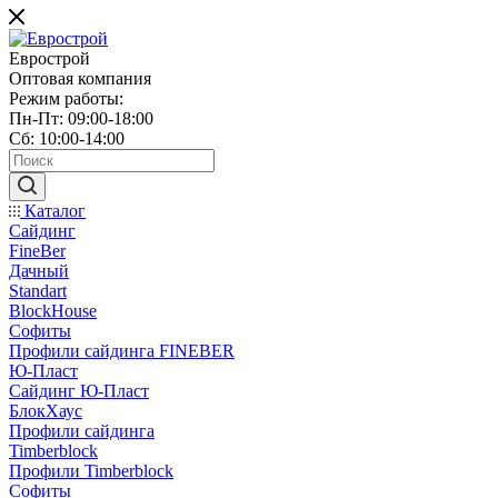
Еврострой
Оптовая компания
Режим работы:
Пн-Пт: 09:00-18:00
Сб: 10:00-14:00
Каталог
Сайдинг
FineBer
Дачный
Standart
BlockHouse
Софиты
Профили сайдинга FINEBER
Ю-Пласт
Сайдинг Ю-Пласт
БлокХаус
Профили сайдинга
Timberblock
Профили Timberblock
Софиты