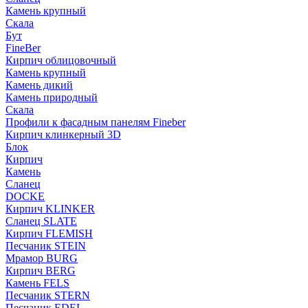
Камень крупный
Скала
Бут
FineBer
Кирпич облицовочный
Камень крупный
Камень дикий
Камень природный
Скала
Профили к фасадным панелям Fineber
Кирпич клинкерный 3D
Блок
Кирпич
Камень
Сланец
DOCKE
Кирпич KLINKER
Сланец SLATE
Кирпич FLEMISH
Пес­ча­ник STEIN
Мрамор BURG
Кирпич BERG
Камень FELS
Пес­ча­ник STERN
Пес­ча­ник EDEL