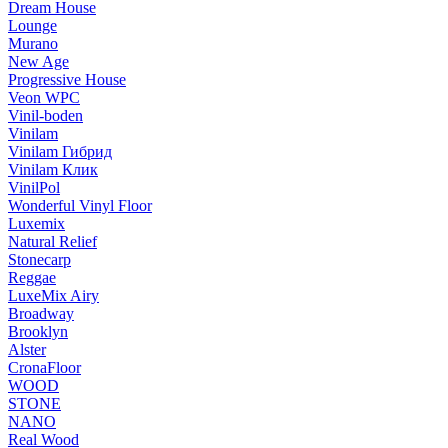
Dream House
Lounge
Murano
New Age
Progressive House
Veon WPC
Vinil-boden
Vinilam
Vinilam Гибрид
Vinilam Клик
VinilPol
Wonderful Vinyl Floor
Luxemix
Natural Relief
Stonecarp
Reggae
LuxeMix Airy
Broadway
Brooklyn
Alster
CronaFloor
WOOD
STONE
NANO
Real Wood