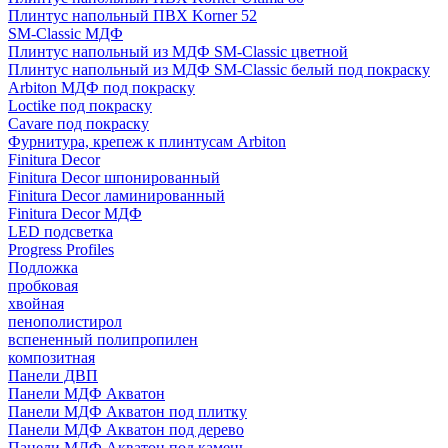
Плинтус напольный ПВХ Korner 52
SM-Classic МДФ
Плинтус напольный из МДФ SM-Classic цветной
Плинтус напольный из МДФ SM-Classic белый под покраску
Arbiton МДФ под покраску
Loctike под покраску
Cavare под покраску
Фурнитура, крепеж к плинтусам Arbiton
Finitura Decor
Finitura Decor шпонированный
Finitura Decor ламинированный
Finitura Decor МДФ
LED подсветка
Progress Profiles
Подложка
пробковая
хвойная
пенополистирол
вспененный полипропилен
композитная
Панели ДВП
Панели МДФ Акватон
Панели МДФ Акватон под плитку
Панели МДФ Акватон под дерево
Панели МДФ Акватон под камень