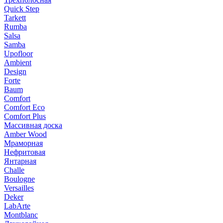
Quick Step
Tarkett
Rumba
Salsa
Samba
Upofloor
Ambient
Design
Forte
Baum
Comfort
Comfort Eco
Comfort Plus
Массивная доска
Amber Wood
Мраморная
Нефритовая
Янтарная
Challe
Boulogne
Versailles
Deker
LabArte
Montblanc