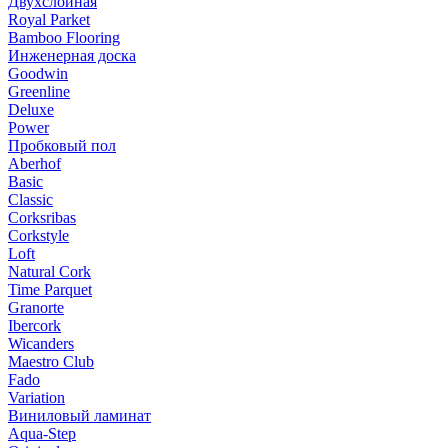
Двухслойная
Royal Parket
Bamboo Flooring
Инженерная доска
Goodwin
Greenline
Deluxe
Power
Пробковый пол
Aberhof
Basic
Classic
Corksribas
Corkstyle
Loft
Natural Cork
Time Parquet
Granorte
Ibercork
Wicanders
Мaestro Club
Fado
Variation
Виниловый ламинат
Aqua-Step