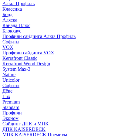
Альта Профиль
Классика
Борд
Аляска
Канада Плюс
Блокхаус
Профили сайдинга Альта Профиль
Софиты
VOX
Профили сайдинга VOX
Kerrafront Classic
Kerrafront Wood Design
System Max-3
Nature
Unicolor
Софиты
Дёке
Lux
Premium
Standard
Профили
Эконом
Сайдинг ДПК и МПК
ДПК KAISERDECK
МПК KAISERDECK Премиум