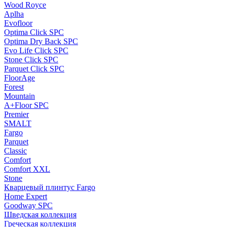
Wood Royce
Aplha
Evofloor
Optima Click SPC
Optima Dry Back SPC
Evo Life Click SPC
Stone Click SPC
Parquet Click SPC
FloorAge
Forest
Mountain
A+Floor SPC
Premier
SMALT
Fargo
Parquet
Classic
Comfort
Comfort XXL
Stone
Кварцевый плинтус Fargo
Home Expert
Goodway SPC
Шведская коллекция
Греческая коллекция