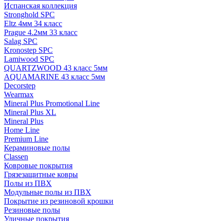
Испанская коллекция
Stronghold SPC
Eltz 4мм 34 класс
Prague 4.2мм 33 класс
Salag SPC
Kronostep SPC
Lamiwood SPC
QUARTZWOOD 43 класс 5мм
AQUAMARINE 43 класс 5мм
Decorstep
Wearmax
Mineral Plus Promotional Line
Mineral Plus XL
Mineral Plus
Home Line
Premium Line
Кераминовые полы
Classen
Ковровые покрытия
Грязезащитные ковры
Полы из ПВХ
Модульные полы из ПВХ
Покрытие из резиновой крошки
Резиновые полы
Уличные покрытия