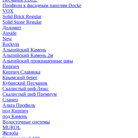
Профили к фасадным панелям Docke
VOX
Solid Brick Regular
Solid Stone Regular
Доломит
Airside
New
Rockvin
Альпийский Камень
Альпийский Камень 2м
Альпийский прокрашенные швы
Кирпич
Кирпич Славянка
Крымский берег
Кубанский Песчаник
Скалистый риф Люкс
Скалистый риф Премиум
Сланец
Альта Профиль
под Кирпич
под Камень
Водосточные системы
MUROL
Желоба