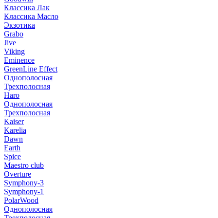
Классика Лак
Классика Масло
Экзотика
Grabo
Jive
Viking
Eminence
GreenLine Effect
Однополосная
Трехполосная
Haro
Однополосная
Трехполосная
Kaiser
Karelia
Dawn
Earth
Spice
Maestro club
Overture
Symphony-3
Symphony-1
PolarWood
Однополосная
Трехполосная