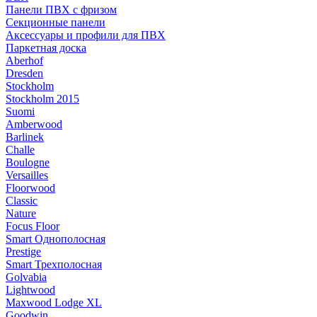
Панели ПВХ с фризом
Секционные панели
Аксессуары и профили для ПВХ
Паркетная доска
Aberhof
Dresden
Stockholm
Stockholm 2015
Suomi
Amberwood
Barlinek
Challe
Boulogne
Versailles
Floorwood
Classic
Nature
Focus Floor
Smart Однополосная
Prestige
Smart Трехполосная
Golvabia
Lightwood
Maxwood Lodge XL
Goodwin