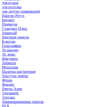
для кухни
для потолка
для других помещений
Панели Регул
Бюджет
Премиум
Стандарт Плюс
Aquawall
Цветные панели
Классик
Голография
Де квадро
Де люкс
Имеджин
Либерти
Металлик
Палитра настроения
Текстура дерева
Флора
Фьюжн
Цветы Азии
Эдельвейс
Элеганс
Ламинированные панели
ВЕК