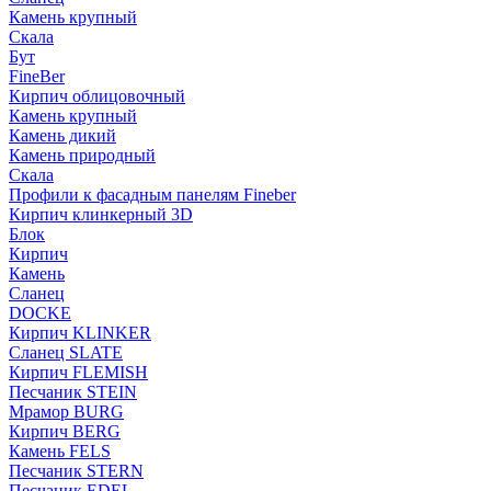
Камень крупный
Скала
Бут
FineBer
Кирпич облицовочный
Камень крупный
Камень дикий
Камень природный
Скала
Профили к фасадным панелям Fineber
Кирпич клинкерный 3D
Блок
Кирпич
Камень
Сланец
DOCKE
Кирпич KLINKER
Сланец SLATE
Кирпич FLEMISH
Пес­ча­ник STEIN
Мрамор BURG
Кирпич BERG
Камень FELS
Пес­ча­ник STERN
Пес­ча­ник EDEL