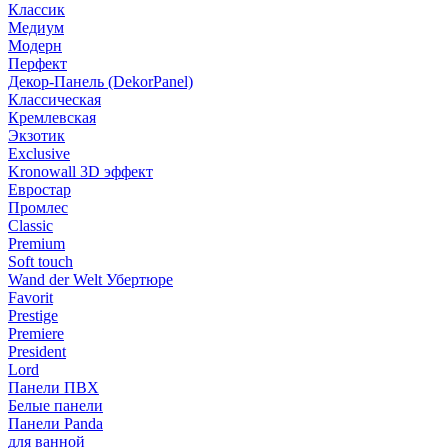
Классик
Медиум
Модерн
Перфект
Декор-Панель (DekorPanel)
Классическая
Кремлевская
Экзотик
Exclusive
Kronowall 3D эффект
Евростар
Промлес
Classic
Premium
Soft touch
Wand der Welt Убертюре
Favorit
Prestige
Premiere
President
Lord
Панели ПВХ
Белые панели
Панели Panda
для ванной