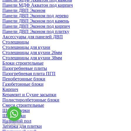
Панели МДФ Акватон под кирпич
Панели ДВП Эконом
Панели ДВП Эконом под дерево
Панели ДВП Эконом под камень
Панели ДВП Эконом под кирпич
Панели ДВП Эконом под плитку
Аксессуары для панелей ДВП
Столешницы
Столешницы для кухни
Столешницы для кухни 26мм
Столешницы для кухни 38мм
Блоки строительные
Пазогребневые плиты
Пазогребневая плита ПГП
Пенобетонные блоки
Газобетонные блоки
Кирпич
Керамзит и Сухие засыпки
Полистиролбетонные блоки
Смеси строительные
Штукартурки
Шпаклевки
Наливной пол
Затирка для плитки