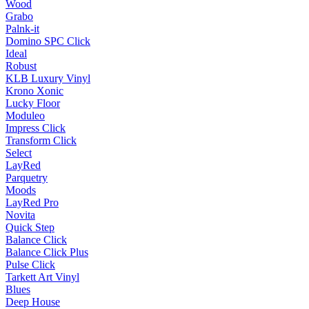
Wood
Grabo
Palnk-it
Domino SPC Click
Ideal
Robust
KLB Luxury Vinyl
Krono Xonic
Lucky Floor
Moduleo
Impress Click
Transform Click
Select
LayRed
Parquetry
Moods
LayRed Pro
Novita
Quick Step
Balance Click
Balance Click Plus
Pulse Click
Tarkett Art Vinyl
Blues
Deep House