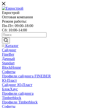
Еврострой
Оптовая компания
Режим работы:
Пн-Пт: 09:00-18:00
Сб: 10:00-14:00
Каталог
Сайдинг
FineBer
Дачный
Standart
BlockHouse
Софиты
Профили сайдинга FINEBER
Ю-Пласт
Сайдинг Ю-Пласт
БлокХаус
Профили сайдинга
Timberblock
Профили Timberblock
Софиты