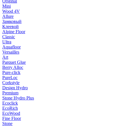
Original
Mini
Wood 4V
Allure
Замковый
Клеевой
Alpine Floor
Classic
Ultra
Aquafloor
Versailles
Art
Parquet Glue
Berry Alloc
Pure-click
PureLoc
Corkstyle
Design Hydro
Premium
Stone Hydro Plus
Ecoclick
EcoRich
EcoWood
Fine Floor
Stone