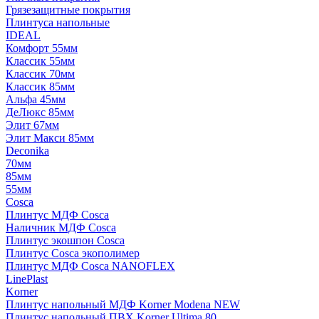
Грязезащитные покрытия
Плинтуса напольные
IDEAL
Комфорт 55мм
Классик 55мм
Классик 70мм
Классик 85мм
Альфа 45мм
ДеЛюкс 85мм
Элит 67мм
Элит Макси 85мм
Deconika
70мм
85мм
55мм
Cosca
Плинтус МДФ Cosca
Наличник МДФ Cosca
Плинтус экошпон Cosca
Плинтус Cosca экополимер
Плинтус МДФ Cosca NANOFLEX
LinePlast
Korner
Плинтус напольный МДФ Korner Modena NEW
Плинтус напольный ПВХ Korner Ultima 80