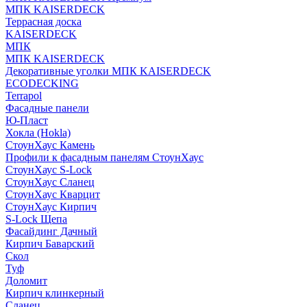
МПК KAISERDECK
Террасная доска
KAISERDECK
МПК
МПК KAISERDECK
Декоративные уголки МПК KAISERDECK
ECODECKING
Terrapol
Фасадные панели
Ю-Пласт
Хокла (Hokla)
СтоунХаус Камень
Профили к фасадным панелям СтоунХаус
СтоунХаус S-Lock
СтоунХаус Сланец
СтоунХаус Кварцит
СтоунХаус Кирпич
S-Lock Щепа
Фасайдинг Дачный
Кирпич Баварский
Скол
Туф
Доломит
Кирпич клинкерный
Сланец