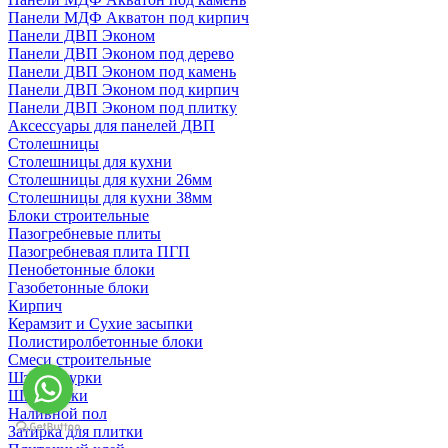
Панели МДФ Акватон под кирпич
Панели ДВП Эконом
Панели ДВП Эконом под дерево
Панели ДВП Эконом под камень
Панели ДВП Эконом под кирпич
Панели ДВП Эконом под плитку
Аксессуары для панелей ДВП
Столешницы
Столешницы для кухни
Столешницы для кухни 26мм
Столешницы для кухни 38мм
Блоки строительные
Пазогребневые плиты
Пазогребневая плита ПГП
Пенобетонные блоки
Газобетонные блоки
Кирпич
Керамзит и Сухие засыпки
Полистиролбетонные блоки
Смеси строительные
Штукартурки
Шпаклевки
Наливной пол
Затирка для плитки