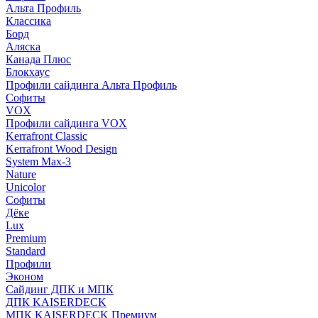
Альта Профиль
Классика
Борд
Аляска
Канада Плюс
Блокхаус
Профили сайдинга Альта Профиль
Софиты
VOX
Профили сайдинга VOX
Kerrafront Classic
Kerrafront Wood Design
System Max-3
Nature
Unicolor
Софиты
Дёке
Lux
Premium
Standard
Профили
Эконом
Сайдинг ДПК и МПК
ДПК KAISERDECK
МПК KAISERDECK Премиум