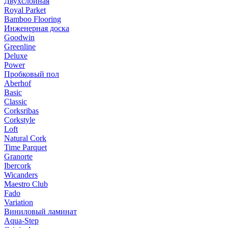
Двухслойная
Royal Parket
Bamboo Flooring
Инженерная доска
Goodwin
Greenline
Deluxe
Power
Пробковый пол
Aberhof
Basic
Classic
Corksribas
Corkstyle
Loft
Natural Cork
Time Parquet
Granorte
Ibercork
Wicanders
Мaestro Club
Fado
Variation
Виниловый ламинат
Aqua-Step