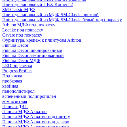
Плинтус напольный ПВХ Korner 52
SM-Classic МДФ
Плинтус напольный из МДФ SM-Classic цветной
Плинтус напольный из МДФ SM-Classic белый под покраску
Arbiton МДФ под покраску
Loctike под покраску
Cavare под покраску
Фурнитура, крепеж к плинтусам Arbiton
Finitura Decor
Finitura Decor шпонированный
Finitura Decor ламинированный
Finitura Decor МДФ
LED подсветка
Progress Profiles
Подложка
пробковая
хвойная
пенополистирол
вспененный полипропилен
композитная
Панели ДВП
Панели МДФ Акватон
Панели МДФ Акватон под плитку
Панели МДФ Акватон под дерево
Панели МДФ Акватон под камень