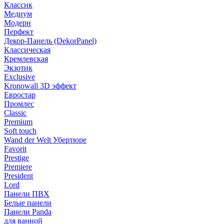
Классик
Медиум
Модерн
Перфект
Декор-Панель (DekorPanel)
Классическая
Кремлевская
Экзотик
Exclusive
Kronowall 3D эффект
Евростар
Промлес
Classic
Premium
Soft touch
Wand der Welt Убертюре
Favorit
Prestige
Premiere
President
Lord
Панели ПВХ
Белые панели
Панели Panda
для ванной