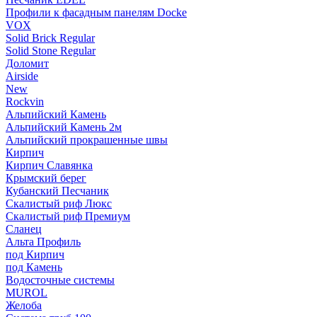
Профили к фасадным панелям Docke
VOX
Solid Brick Regular
Solid Stone Regular
Доломит
Airside
New
Rockvin
Альпийский Камень
Альпийский Камень 2м
Альпийский прокрашенные швы
Кирпич
Кирпич Славянка
Крымский берег
Кубанский Песчаник
Скалистый риф Люкс
Скалистый риф Премиум
Сланец
Альта Профиль
под Кирпич
под Камень
Водосточные системы
MUROL
Желоба