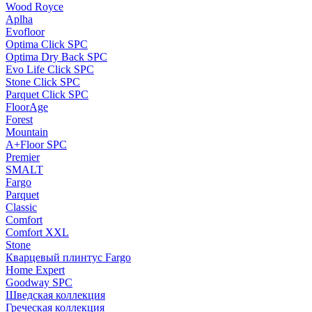
Wood Royce
Aplha
Evofloor
Optima Click SPC
Optima Dry Back SPC
Evo Life Click SPC
Stone Click SPC
Parquet Click SPC
FloorAge
Forest
Mountain
A+Floor SPC
Premier
SMALT
Fargo
Parquet
Classic
Comfort
Comfort XXL
Stone
Кварцевый плинтус Fargo
Home Expert
Goodway SPC
Шведская коллекция
Греческая коллекция