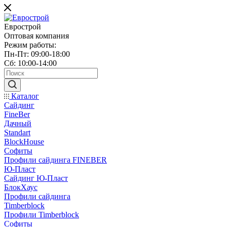
Еврострой
Оптовая компания
Режим работы:
Пн-Пт: 09:00-18:00
Сб: 10:00-14:00
Каталог
Сайдинг
FineBer
Дачный
Standart
BlockHouse
Софиты
Профили сайдинга FINEBER
Ю-Пласт
Сайдинг Ю-Пласт
БлокХаус
Профили сайдинга
Timberblock
Профили Timberblock
Софиты