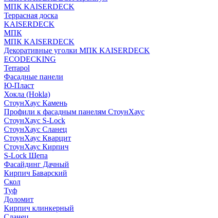
МПК KAISERDECK
Террасная доска
KAISERDECK
МПК
МПК KAISERDECK
Декоративные уголки МПК KAISERDECK
ECODECKING
Terrapol
Фасадные панели
Ю-Пласт
Хокла (Hokla)
СтоунХаус Камень
Профили к фасадным панелям СтоунХаус
СтоунХаус S-Lock
СтоунХаус Сланец
СтоунХаус Кварцит
СтоунХаус Кирпич
S-Lock Щепа
Фасайдинг Дачный
Кирпич Баварский
Скол
Туф
Доломит
Кирпич клинкерный
Сланец