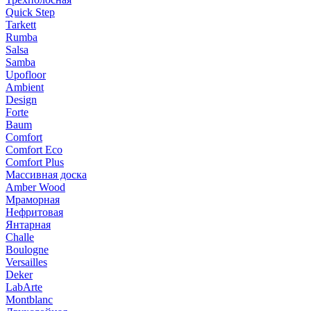
Quick Step
Tarkett
Rumba
Salsa
Samba
Upofloor
Ambient
Design
Forte
Baum
Comfort
Comfort Eco
Comfort Plus
Массивная доска
Amber Wood
Мраморная
Нефритовая
Янтарная
Challe
Boulogne
Versailles
Deker
LabArte
Montblanc