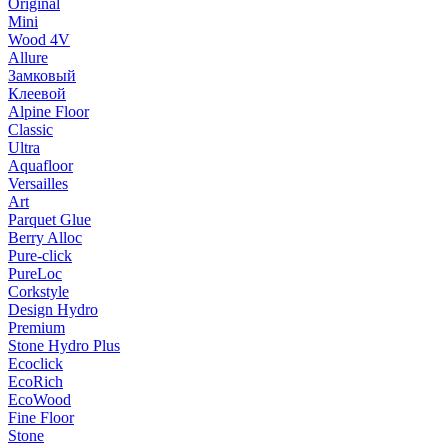
Original
Mini
Wood 4V
Allure
Замковый
Клеевой
Alpine Floor
Classic
Ultra
Aquafloor
Versailles
Art
Parquet Glue
Berry Alloc
Pure-click
PureLoc
Corkstyle
Design Hydro
Premium
Stone Hydro Plus
Ecoclick
EcoRich
EcoWood
Fine Floor
Stone