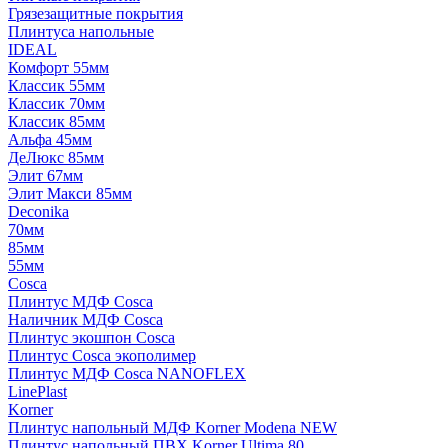
Грязезащитные покрытия
Плинтуса напольные
IDEAL
Комфорт 55мм
Классик 55мм
Классик 70мм
Классик 85мм
Альфа 45мм
ДеЛюкс 85мм
Элит 67мм
Элит Макси 85мм
Deconika
70мм
85мм
55мм
Cosca
Плинтус МДФ Cosca
Наличник МДФ Cosca
Плинтус экошпон Cosca
Плинтус Cosca экополимер
Плинтус МДФ Cosca NANOFLEX
LinePlast
Korner
Плинтус напольный МДФ Korner Modena NEW
Плинтус напольный ПВХ Korner Ultima 80