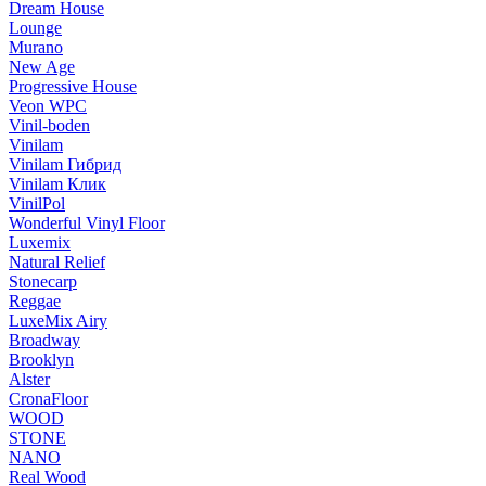
Dream House
Lounge
Murano
New Age
Progressive House
Veon WPC
Vinil-boden
Vinilam
Vinilam Гибрид
Vinilam Клик
VinilPol
Wonderful Vinyl Floor
Luxemix
Natural Relief
Stonecarp
Reggae
LuxeMix Airy
Broadway
Brooklyn
Alster
CronaFloor
WOOD
STONE
NANO
Real Wood