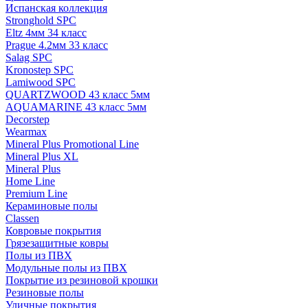
Испанская коллекция
Stronghold SPC
Eltz 4мм 34 класс
Prague 4.2мм 33 класс
Salag SPC
Kronostep SPC
Lamiwood SPC
QUARTZWOOD 43 класс 5мм
AQUAMARINE 43 класс 5мм
Decorstep
Wearmax
Mineral Plus Promotional Line
Mineral Plus XL
Mineral Plus
Home Line
Premium Line
Кераминовые полы
Classen
Ковровые покрытия
Грязезащитные ковры
Полы из ПВХ
Модульные полы из ПВХ
Покрытие из резиновой крошки
Резиновые полы
Уличные покрытия