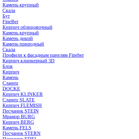
Камень крупный
Скала
Бут
FineBer
Кирпич облицовочный
Камень крупный
Камень дикий
Камень природный
Скала
Профили к фасадным панелям Fineber
Кирпич клинкерный 3D
Блок
Кирпич
Камень
Сланец
DOCKE
Кирпич KLINKER
Сланец SLATE
Кирпич FLEMISH
Пес­ча­ник STEIN
Мрамор BURG
Кирпич BERG
Камень FELS
Пес­ча­ник STERN
Пес­ча­ник EDEL