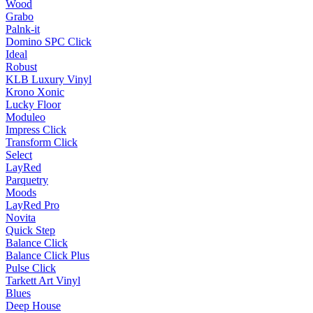
Wood
Grabo
Palnk-it
Domino SPC Click
Ideal
Robust
KLB Luxury Vinyl
Krono Xonic
Lucky Floor
Moduleo
Impress Click
Transform Click
Select
LayRed
Parquetry
Moods
LayRed Pro
Novita
Quick Step
Balance Click
Balance Click Plus
Pulse Click
Tarkett Art Vinyl
Blues
Deep House