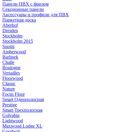
Панели ПВХ с фризом
Секционные панели
Аксессуары и профили для ПВХ
Паркетная доска
Aberhof
Dresden
Stockholm
Stockholm 2015
Suomi
Amberwood
Barlinek
Challe
Boulogne
Versailles
Floorwood
Classic
Nature
Focus Floor
Smart Однополосная
Prestige
Smart Трехполосная
Golvabia
Lightwood
Maxwood Lodge XL
Goodwin