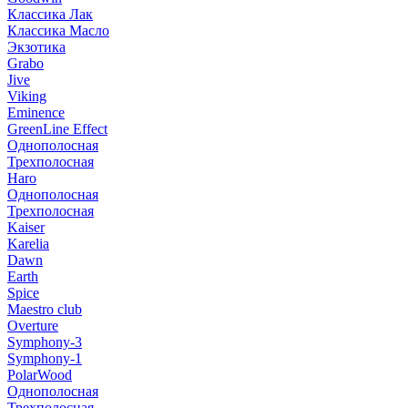
Классика Лак
Классика Масло
Экзотика
Grabo
Jive
Viking
Eminence
GreenLine Effect
Однополосная
Трехполосная
Haro
Однополосная
Трехполосная
Kaiser
Karelia
Dawn
Earth
Spice
Maestro club
Overture
Symphony-3
Symphony-1
PolarWood
Однополосная
Трехполосная