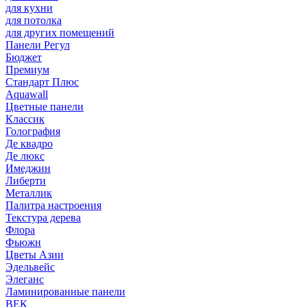
для кухни
для потолка
для других помещений
Панели Регул
Бюджет
Премиум
Стандарт Плюс
Aquawall
Цветные панели
Классик
Голография
Де квадро
Де люкс
Имеджин
Либерти
Металлик
Палитра настроения
Текстура дерева
Флора
Фьюжн
Цветы Азии
Эдельвейс
Элеганс
Ламинированные панели
ВЕК