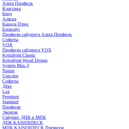
Альта Профиль
Классика
Борд
Аляска
Канада Плюс
Блокхаус
Профили сайдинга Альта Профиль
Софиты
VOX
Профили сайдинга VOX
Kerrafront Classic
Kerrafront Wood Design
System Max-3
Nature
Unicolor
Софиты
Дёке
Lux
Premium
Standard
Профили
Эконом
Сайдинг ДПК и МПК
ДПК KAISERDECK
МПК KAISERDECK Премиум