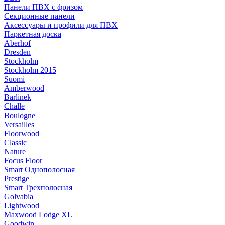
Панели ПВХ с фризом
Секционные панели
Аксессуары и профили для ПВХ
Паркетная доска
Aberhof
Dresden
Stockholm
Stockholm 2015
Suomi
Amberwood
Barlinek
Challe
Boulogne
Versailles
Floorwood
Classic
Nature
Focus Floor
Smart Однополосная
Prestige
Smart Трехполосная
Golvabia
Lightwood
Maxwood Lodge XL
Goodwin