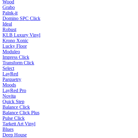
Wood
Grabo
Palnk-it
Domino SPC Click
Ideal
Robust
KLB Luxury Vinyl
Krono Xonic
Lucky Floor
Moduleo
Impress Click
Transform Click
Select
LayRed
Parquetry
Moods
LayRed Pro
Novita
Quick Step
Balance Click
Balance Click Plus
Pulse Click
Tarkett Art Vinyl
Blues
Deep House