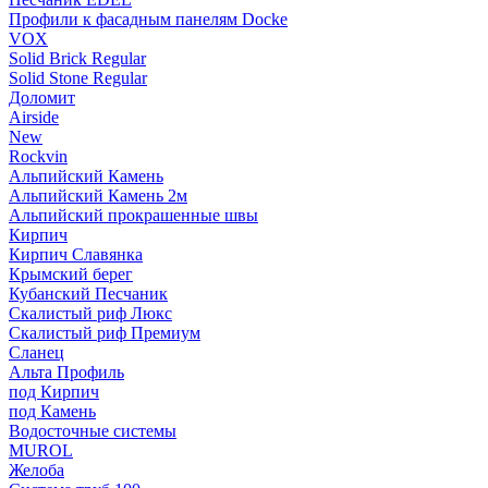
Профили к фасадным панелям Docke
VOX
Solid Brick Regular
Solid Stone Regular
Доломит
Airside
New
Rockvin
Альпийский Камень
Альпийский Камень 2м
Альпийский прокрашенные швы
Кирпич
Кирпич Славянка
Крымский берег
Кубанский Песчаник
Скалистый риф Люкс
Скалистый риф Премиум
Сланец
Альта Профиль
под Кирпич
под Камень
Водосточные системы
MUROL
Желоба