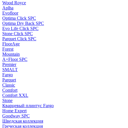
Wood Royce
Aplha
Evofloor
Optima Click SPC
Optima Dry Back SPC
Evo Life Click SPC
Stone Click SPC
Parquet Click SPC
FloorAge
Forest
Mountain
A+Floor SPC
Premier
SMALT
Fargo
Parquet
Classic
Comfort
Comfort XXL
Stone
Кварцевый плинтус Fargo
Home Expert
Goodway SPC
Шведская коллекция
Греческая коллекция