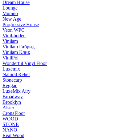
Dream House
Lounge
Murano
New Age
Progressive House
Veon WPC
Vinil-boden
Vinilam
Vinilam Гибрид
Vinilam Клик
VinilPol
Wonderful Vinyl Floor
Luxemix
Natural Relief
Stonecarp
Reggae
LuxeMix Airy
Broadway
Brooklyn
Alster
CronaFloor
WOOD
STONE
NANO
Real Wood