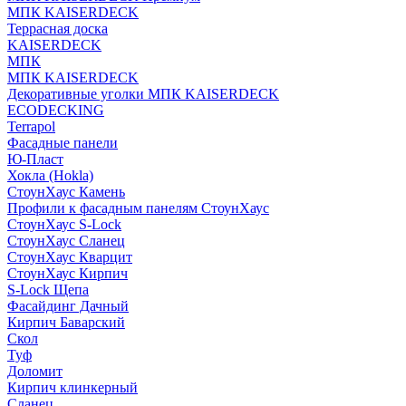
МПК KAISERDECK
Террасная доска
KAISERDECK
МПК
МПК KAISERDECK
Декоративные уголки МПК KAISERDECK
ECODECKING
Terrapol
Фасадные панели
Ю-Пласт
Хокла (Hokla)
СтоунХаус Камень
Профили к фасадным панелям СтоунХаус
СтоунХаус S-Lock
СтоунХаус Сланец
СтоунХаус Кварцит
СтоунХаус Кирпич
S-Lock Щепа
Фасайдинг Дачный
Кирпич Баварский
Скол
Туф
Доломит
Кирпич клинкерный
Сланец