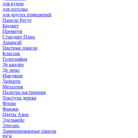
для кухни
для потолка
для других помещений
Панели Регул
Бюджет
Премиум
Стандарт Плюс
Aquawall
Цветные панели
Классик
Голография
Де квадро
Де люкс
Имеджин
Либерти
Металлик
Палитра настроения
Текстура дерева
Флора
Фьюжн
Цветы Азии
Эдельвейс
Элеганс
Ламинированные панели
ВЕК