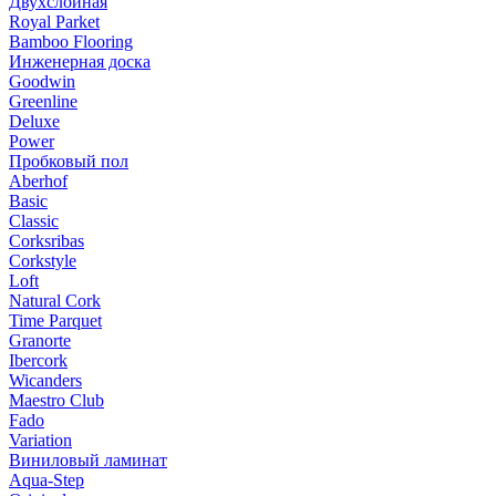
Двухслойная
Royal Parket
Bamboo Flooring
Инженерная доска
Goodwin
Greenline
Deluxe
Power
Пробковый пол
Aberhof
Basic
Classic
Corksribas
Corkstyle
Loft
Natural Cork
Time Parquet
Granorte
Ibercork
Wicanders
Мaestro Club
Fado
Variation
Виниловый ламинат
Aqua-Step