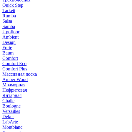
Quick Step
Tarkett
Rumba
Salsa
Samba
Upofloor
Ambient
Design
Forte
Baum
Comfort
Comfort Eco
Comfort Plus
Массивная доска
Amber Wood
Мраморная
Нефритовая
Янтарная
Challe
Boulogne
Versailles
Deker
LabArte
Montblanc