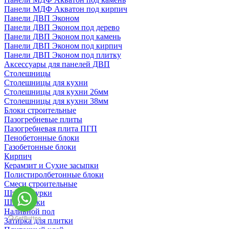
Панели МДФ Акватон под кирпич
Панели ДВП Эконом
Панели ДВП Эконом под дерево
Панели ДВП Эконом под камень
Панели ДВП Эконом под кирпич
Панели ДВП Эконом под плитку
Аксессуары для панелей ДВП
Столешницы
Столешницы для кухни
Столешницы для кухни 26мм
Столешницы для кухни 38мм
Блоки строительные
Пазогребневые плиты
Пазогребневая плита ПГП
Пенобетонные блоки
Газобетонные блоки
Кирпич
Керамзит и Сухие засыпки
Полистиролбетонные блоки
Смеси строительные
Штукартурки
Шпаклевки
Наливной пол
Затирка для плитки