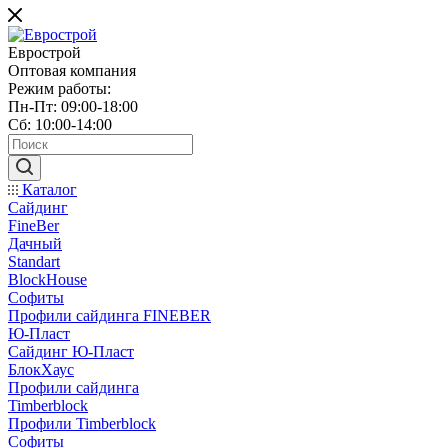
Еврострой
Оптовая компания
Режим работы:
Пн-Пт: 09:00-18:00
Сб: 10:00-14:00
Каталог
Сайдинг
FineBer
Дачный
Standart
BlockHouse
Софиты
Профили сайдинга FINEBER
Ю-Пласт
Сайдинг Ю-Пласт
БлокХаус
Профили сайдинга
Timberblock
Профили Timberblock
Софиты