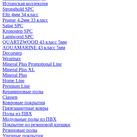
Испанская коллекция
Stronghold SPC
Eltz 4мм 34 класс
Prague 4.2мм 33 класс
Salag SPC
Kronostep SPC
Lamiwood SPC
QUARTZWOOD 43 класс 5мм
AQUAMARINE 43 класс 5мм
Decorstep
Wearmax
Mineral Plus Promotional Line
Mineral Plus XL
Mineral Plus
Home Line
Premium Line
Кераминовые полы
Classen
Ковровые покрытия
Грязезащитные ковры
Полы из ПВХ
Модульные полы из ПВХ
Покрытие из резиновой крошки
Резиновые полы
Уличные покрытия