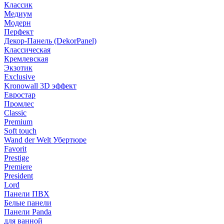
Классик
Медиум
Модерн
Перфект
Декор-Панель (DekorPanel)
Классическая
Кремлевская
Экзотик
Exclusive
Kronowall 3D эффект
Евростар
Промлес
Classic
Premium
Soft touch
Wand der Welt Убертюре
Favorit
Prestige
Premiere
President
Lord
Панели ПВХ
Белые панели
Панели Panda
для ванной