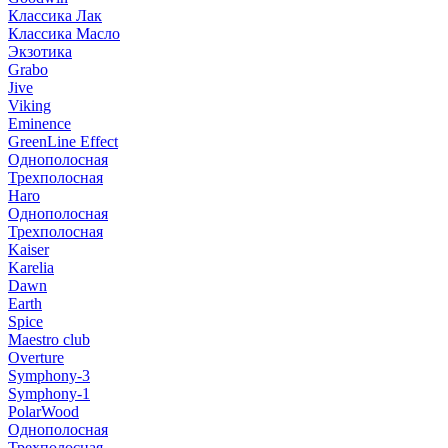
Классика Лак
Классика Масло
Экзотика
Grabo
Jive
Viking
Eminence
GreenLine Effect
Однополосная
Трехполосная
Haro
Однополосная
Трехполосная
Kaiser
Karelia
Dawn
Earth
Spice
Maestro club
Overture
Symphony-3
Symphony-1
PolarWood
Однополосная
Трехполосная