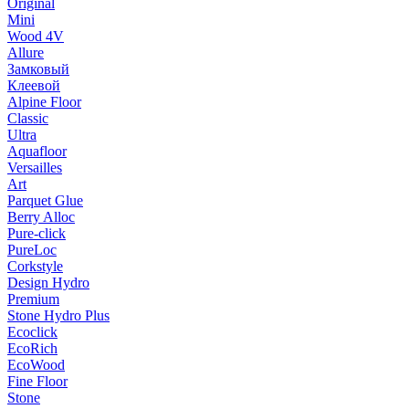
Original
Mini
Wood 4V
Allure
Замковый
Клеевой
Alpine Floor
Classic
Ultra
Aquafloor
Versailles
Art
Parquet Glue
Berry Alloc
Pure-click
PureLoc
Corkstyle
Design Hydro
Premium
Stone Hydro Plus
Ecoclick
EcoRich
EcoWood
Fine Floor
Stone