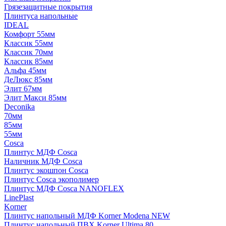
Грязезащитные покрытия
Плинтуса напольные
IDEAL
Комфорт 55мм
Классик 55мм
Классик 70мм
Классик 85мм
Альфа 45мм
ДеЛюкс 85мм
Элит 67мм
Элит Макси 85мм
Deconika
70мм
85мм
55мм
Cosca
Плинтус МДФ Cosca
Наличник МДФ Cosca
Плинтус экошпон Cosca
Плинтус Cosca экополимер
Плинтус МДФ Cosca NANOFLEX
LinePlast
Korner
Плинтус напольный МДФ Korner Modena NEW
Плинтус напольный ПВХ Korner Ultima 80