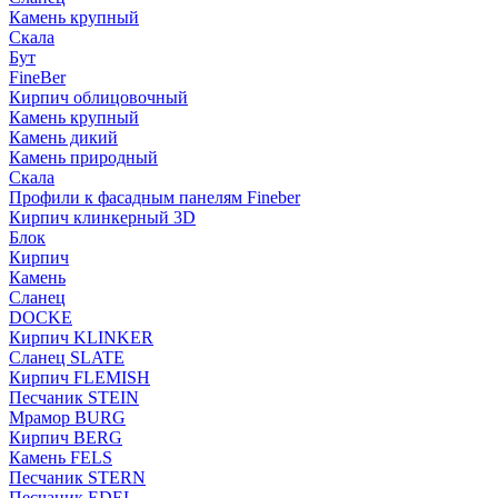
Камень крупный
Скала
Бут
FineBer
Кирпич облицовочный
Камень крупный
Камень дикий
Камень природный
Скала
Профили к фасадным панелям Fineber
Кирпич клинкерный 3D
Блок
Кирпич
Камень
Сланец
DOCKE
Кирпич KLINKER
Сланец SLATE
Кирпич FLEMISH
Пес­ча­ник STEIN
Мрамор BURG
Кирпич BERG
Камень FELS
Пес­ча­ник STERN
Пес­ча­ник EDEL