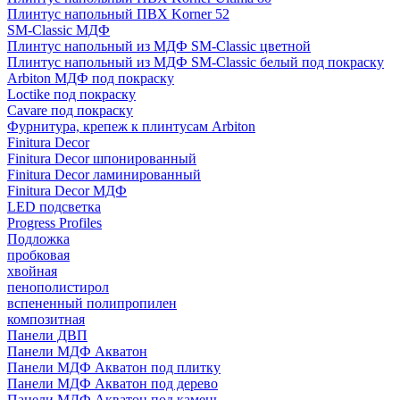
Плинтус напольный ПВХ Korner 52
SM-Classic МДФ
Плинтус напольный из МДФ SM-Classic цветной
Плинтус напольный из МДФ SM-Classic белый под покраску
Arbiton МДФ под покраску
Loctike под покраску
Cavare под покраску
Фурнитура, крепеж к плинтусам Arbiton
Finitura Decor
Finitura Decor шпонированный
Finitura Decor ламинированный
Finitura Decor МДФ
LED подсветка
Progress Profiles
Подложка
пробковая
хвойная
пенополистирол
вспененный полипропилен
композитная
Панели ДВП
Панели МДФ Акватон
Панели МДФ Акватон под плитку
Панели МДФ Акватон под дерево
Панели МДФ Акватон под камень