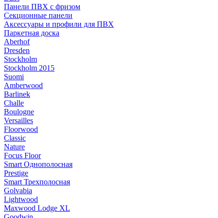
Панели ПВХ с фризом
Секционные панели
Аксессуары и профили для ПВХ
Паркетная доска
Aberhof
Dresden
Stockholm
Stockholm 2015
Suomi
Amberwood
Barlinek
Challe
Boulogne
Versailles
Floorwood
Classic
Nature
Focus Floor
Smart Однополосная
Prestige
Smart Трехполосная
Golvabia
Lightwood
Maxwood Lodge XL
Goodwin