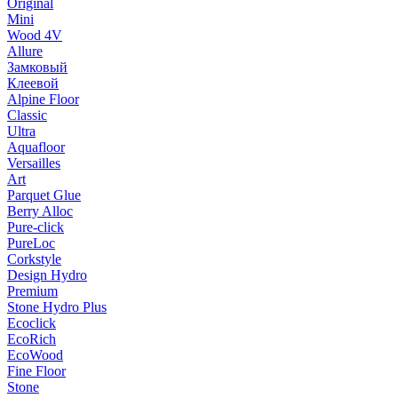
Original
Mini
Wood 4V
Allure
Замковый
Клеевой
Alpine Floor
Classic
Ultra
Aquafloor
Versailles
Art
Parquet Glue
Berry Alloc
Pure-click
PureLoc
Corkstyle
Design Hydro
Premium
Stone Hydro Plus
Ecoclick
EcoRich
EcoWood
Fine Floor
Stone