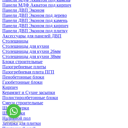
Панели МДФ Акватон под кирпич
Панели ДВП Эконом
Панели ДВП Эконом под дерево
Панели ДВП Эконом под камень
Панели ДВП Эконом под кирпич
Панели ДВП Эконом под плитку
Аксессуары для панелей ДВП
Столешницы
Столешницы для кухни
Столешницы для кухни 26мм
Столешницы для кухни 38мм
Блоки строительные
Пазогребневые плиты
Пазогребневая плита ПГП
Пенобетонные блоки
Газобетонные блоки
Кирпич
Керамзит и Сухие засыпки
Полистиролбетонные блоки
Смеси строительные
Штукартурки
Шпаклевки
Наливной пол
Затирка для плитки