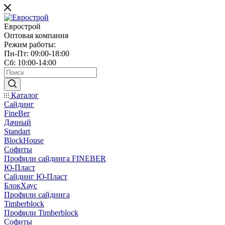
Еврострой
Оптовая компания
Режим работы:
Пн-Пт: 09:00-18:00
Сб: 10:00-14:00
Каталог
Сайдинг
FineBer
Дачный
Standart
BlockHouse
Софиты
Профили сайдинга FINEBER
Ю-Пласт
Сайдинг Ю-Пласт
БлокХаус
Профили сайдинга
Timberblock
Профили Timberblock
Софиты