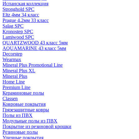
Испанская коллекция
Stronghold SPC
Eltz 4мм 34 класс
Prague 4.2мм 33 класс
Salag SPC
Kronostep SPC
Lamiwood SPC
QUARTZWOOD 43 класс 5мм
AQUAMARINE 43 класс 5мм
Decorstep
Wearmax
Mineral Plus Promotional Line
Mineral Plus XL
Mineral Plus
Home Line
Premium Line
Кераминовые полы
Classen
Ковровые покрытия
Грязезащитные ковры
Полы из ПВХ
Модульные полы из ПВХ
Покрытие из резиновой крошки
Резиновые полы
Уличные покрытия