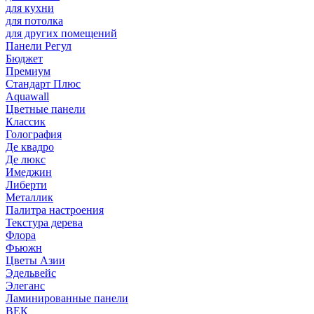
для кухни
для потолка
для других помещений
Панели Регул
Бюджет
Премиум
Стандарт Плюс
Aquawall
Цветные панели
Классик
Голография
Де квадро
Де люкс
Имеджин
Либерти
Металлик
Палитра настроения
Текстура дерева
Флора
Фьюжн
Цветы Азии
Эдельвейс
Элеганс
Ламинированные панели
ВЕК