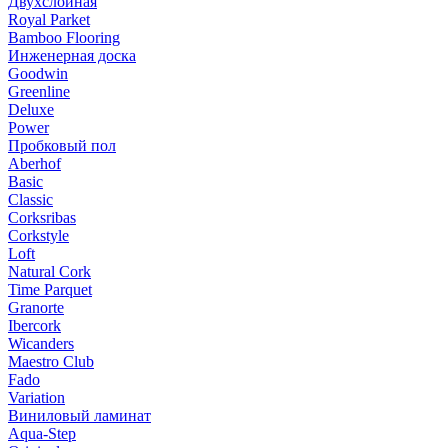
Двухслойная
Royal Parket
Bamboo Flooring
Инженерная доска
Goodwin
Greenline
Deluxe
Power
Пробковый пол
Aberhof
Basic
Classic
Corksribas
Corkstyle
Loft
Natural Cork
Time Parquet
Granorte
Ibercork
Wicanders
Мaestro Club
Fado
Variation
Виниловый ламинат
Aqua-Step