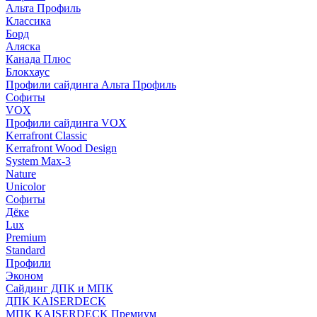
Альта Профиль
Классика
Борд
Аляска
Канада Плюс
Блокхаус
Профили сайдинга Альта Профиль
Софиты
VOX
Профили сайдинга VOX
Kerrafront Classic
Kerrafront Wood Design
System Max-3
Nature
Unicolor
Софиты
Дёке
Lux
Premium
Standard
Профили
Эконом
Сайдинг ДПК и МПК
ДПК KAISERDECK
МПК KAISERDECK Премиум