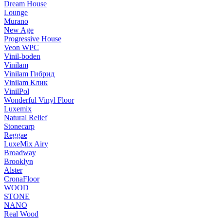
Dream House
Lounge
Murano
New Age
Progressive House
Veon WPC
Vinil-boden
Vinilam
Vinilam Гибрид
Vinilam Клик
VinilPol
Wonderful Vinyl Floor
Luxemix
Natural Relief
Stonecarp
Reggae
LuxeMix Airy
Broadway
Brooklyn
Alster
CronaFloor
WOOD
STONE
NANO
Real Wood