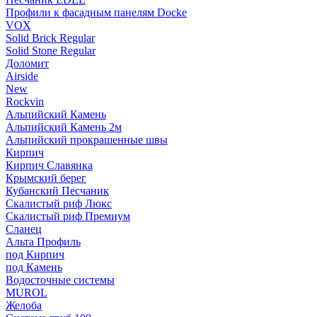
Профили к фасадным панелям Docke
VOX
Solid Brick Regular
Solid Stone Regular
Доломит
Airside
New
Rockvin
Альпийский Камень
Альпийский Камень 2м
Альпийский прокрашенные швы
Кирпич
Кирпич Славянка
Крымский берег
Кубанский Песчаник
Скалистый риф Люкс
Скалистый риф Премиум
Сланец
Альта Профиль
под Кирпич
под Камень
Водосточные системы
MUROL
Желоба