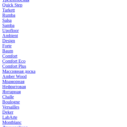
Quick Step
Tarkett
Rumba
Salsa
Samba
Upofloor
Ambient
Design
Forte
Baum
Comfort
Comfort Eco
Comfort Plus
Массивная доска
Amber Wood
Мраморная
Нефритовая
Янтарная
Challe
Boulogne
Versailles
Deker
LabArte
Montblanc