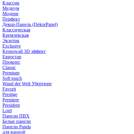
Классик
Медиум
Модерн
Перфект
Декор-Панель (DekorPanel)
Классическая
Кремлевская
Экзотик
Exclusive
Kronowall 3D эффект
Евростар
Промлес
Classic
Premium
Soft touch
Wand der Welt Убертюре
Favorit
Prestige
Premiere
President
Lord
Панели ПВХ
Белые панели
Панели Panda
для ванной