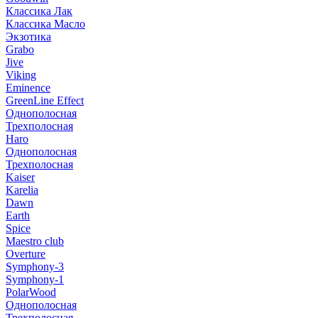
Классика Лак
Классика Масло
Экзотика
Grabo
Jive
Viking
Eminence
GreenLine Effect
Однополосная
Трехполосная
Haro
Однополосная
Трехполосная
Kaiser
Karelia
Dawn
Earth
Spice
Maestro club
Overture
Symphony-3
Symphony-1
PolarWood
Однополосная
Трехполосная