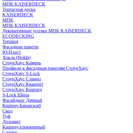
МПК KAISERDECK
Террасная доска
KAISERDECK
МПК
МПК KAISERDECK
Декоративные уголки МПК KAISERDECK
ECODECKING
Terrapol
Фасадные панели
Ю-Пласт
Хокла (Hokla)
СтоунХаус Камень
Профили к фасадным панелям СтоунХаус
СтоунХаус S-Lock
СтоунХаус Сланец
СтоунХаус Кварцит
СтоунХаус Кирпич
S-Lock Щепа
Фасайдинг Дачный
Кирпич Баварский
Скол
Туф
Доломит
Кирпич клинкерный
Сланец