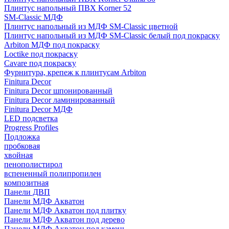
Плинтус напольный ПВХ Korner 52
SM-Classic МДФ
Плинтус напольный из МДФ SM-Classic цветной
Плинтус напольный из МДФ SM-Classic белый под покраску
Arbiton МДФ под покраску
Loctike под покраску
Cavare под покраску
Фурнитура, крепеж к плинтусам Arbiton
Finitura Decor
Finitura Decor шпонированный
Finitura Decor ламинированный
Finitura Decor МДФ
LED подсветка
Progress Profiles
Подложка
пробковая
хвойная
пенополистирол
вспененный полипропилен
композитная
Панели ДВП
Панели МДФ Акватон
Панели МДФ Акватон под плитку
Панели МДФ Акватон под дерево
Панели МДФ Акватон под камень