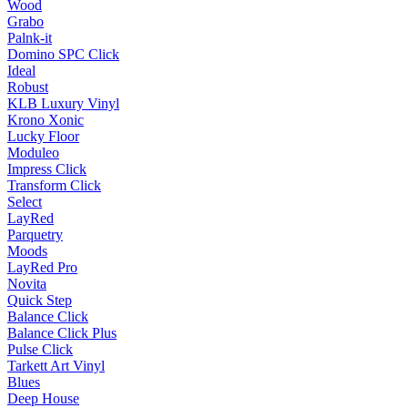
Wood
Grabo
Palnk-it
Domino SPC Click
Ideal
Robust
KLB Luxury Vinyl
Krono Xonic
Lucky Floor
Moduleo
Impress Click
Transform Click
Select
LayRed
Parquetry
Moods
LayRed Pro
Novita
Quick Step
Balance Click
Balance Click Plus
Pulse Click
Tarkett Art Vinyl
Blues
Deep House