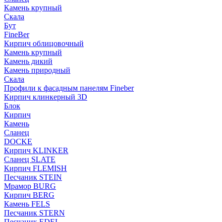
Камень крупный
Скала
Бут
FineBer
Кирпич облицовочный
Камень крупный
Камень дикий
Камень природный
Скала
Профили к фасадным панелям Fineber
Кирпич клинкерный 3D
Блок
Кирпич
Камень
Сланец
DOCKE
Кирпич KLINKER
Сланец SLATE
Кирпич FLEMISH
Пес­ча­ник STEIN
Мрамор BURG
Кирпич BERG
Камень FELS
Пес­ча­ник STERN
Пес­ча­ник EDEL