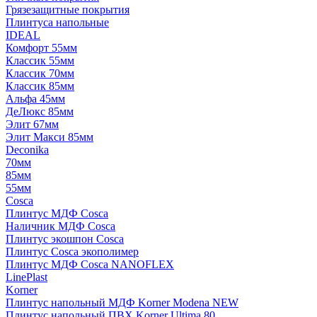
Грязезащитные покрытия
Плинтуса напольные
IDEAL
Комфорт 55мм
Классик 55мм
Классик 70мм
Классик 85мм
Альфа 45мм
ДеЛюкс 85мм
Элит 67мм
Элит Макси 85мм
Deconika
70мм
85мм
55мм
Cosca
Плинтус МДФ Cosca
Наличник МДФ Cosca
Плинтус экошпон Cosca
Плинтус Cosca экополимер
Плинтус МДФ Cosca NANOFLEX
LinePlast
Korner
Плинтус напольный МДФ Korner Modena NEW
Плинтус напольный ПВХ Korner Ultima 80