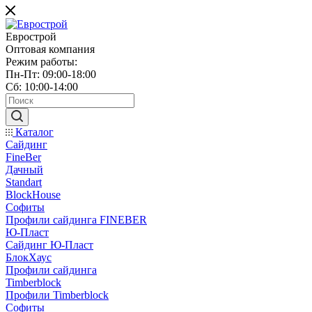
Еврострой
Оптовая компания
Режим работы:
Пн-Пт: 09:00-18:00
Сб: 10:00-14:00
Каталог
Сайдинг
FineBer
Дачный
Standart
BlockHouse
Софиты
Профили сайдинга FINEBER
Ю-Пласт
Сайдинг Ю-Пласт
БлокХаус
Профили сайдинга
Timberblock
Профили Timberblock
Софиты