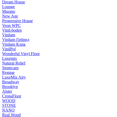
Dream House
Lounge
Murano
New Age
Progressive House
Veon WPC
Vinil-boden
Vinilam
Vinilam Гибрид
Vinilam Клик
VinilPol
Wonderful Vinyl Floor
Luxemix
Natural Relief
Stonecarp
Reggae
LuxeMix Airy
Broadway
Brooklyn
Alster
CronaFloor
WOOD
STONE
NANO
Real Wood