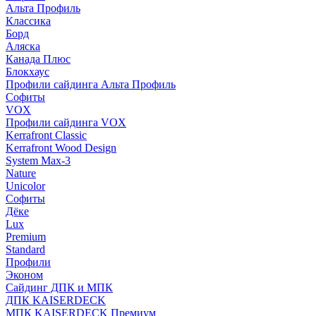
Альта Профиль
Классика
Борд
Аляска
Канада Плюс
Блокхаус
Профили сайдинга Альта Профиль
Софиты
VOX
Профили сайдинга VOX
Kerrafront Classic
Kerrafront Wood Design
System Max-3
Nature
Unicolor
Софиты
Дёке
Lux
Premium
Standard
Профили
Эконом
Сайдинг ДПК и МПК
ДПК KAISERDECK
МПК KAISERDECK Премиум