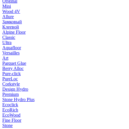
Original
Mini
Wood 4V
Allure
Замковый
Клеевой
Alpine Floor
Classic
Ultra
Aquafloor
Versailles
Art
Parquet Glue
Berry Alloc
Pure-click
PureLoc
Corkstyle
Design Hydro
Premium
Stone Hydro Plus
Ecoclick
EcoRich
EcoWood
Fine Floor
Stone