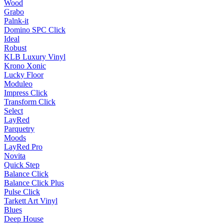
Wood
Grabo
Palnk-it
Domino SPC Click
Ideal
Robust
KLB Luxury Vinyl
Krono Xonic
Lucky Floor
Moduleo
Impress Click
Transform Click
Select
LayRed
Parquetry
Moods
LayRed Pro
Novita
Quick Step
Balance Click
Balance Click Plus
Pulse Click
Tarkett Art Vinyl
Blues
Deep House