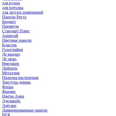
для кухни
для потолка
для других помещений
Панели Регул
Бюджет
Премиум
Стандарт Плюс
Aquawall
Цветные панели
Классик
Голография
Де квадро
Де люкс
Имеджин
Либерти
Металлик
Палитра настроения
Текстура дерева
Флора
Фьюжн
Цветы Азии
Эдельвейс
Элеганс
Ламинированные панели
ВЕК