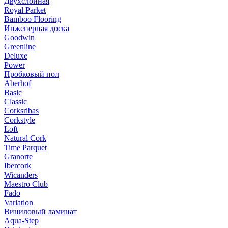
Двухслойная
Royal Parket
Bamboo Flooring
Инженерная доска
Goodwin
Greenline
Deluxe
Power
Пробковый пол
Aberhof
Basic
Classic
Corksribas
Corkstyle
Loft
Natural Cork
Time Parquet
Granorte
Ibercork
Wicanders
Мaestro Club
Fado
Variation
Виниловый ламинат
Aqua-Step