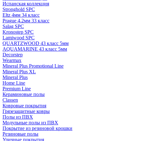
Испанская коллекция
Stronghold SPC
Eltz 4мм 34 класс
Prague 4.2мм 33 класс
Salag SPC
Kronostep SPC
Lamiwood SPC
QUARTZWOOD 43 класс 5мм
AQUAMARINE 43 класс 5мм
Decorstep
Wearmax
Mineral Plus Promotional Line
Mineral Plus XL
Mineral Plus
Home Line
Premium Line
Кераминовые полы
Classen
Ковровые покрытия
Грязезащитные ковры
Полы из ПВХ
Модульные полы из ПВХ
Покрытие из резиновой крошки
Резиновые полы
Уличные покрытия