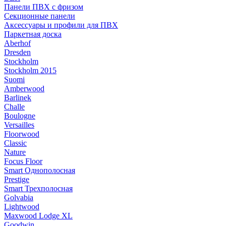
Панели ПВХ с фризом
Секционные панели
Аксессуары и профили для ПВХ
Паркетная доска
Aberhof
Dresden
Stockholm
Stockholm 2015
Suomi
Amberwood
Barlinek
Challe
Boulogne
Versailles
Floorwood
Classic
Nature
Focus Floor
Smart Однополосная
Prestige
Smart Трехполосная
Golvabia
Lightwood
Maxwood Lodge XL
Goodwin