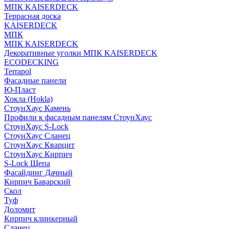
МПК KAISERDECK
Террасная доска
KAISERDECK
МПК
МПК KAISERDECK
Декоративные уголки МПК KAISERDECK
ECODECKING
Terrapol
Фасадные панели
Ю-Пласт
Хокла (Hokla)
СтоунХаус Камень
Профили к фасадным панелям СтоунХаус
СтоунХаус S-Lock
СтоунХаус Сланец
СтоунХаус Кварцит
СтоунХаус Кирпич
S-Lock Щепа
Фасайдинг Дачный
Кирпич Баварский
Скол
Туф
Доломит
Кирпич клинкерный
Сланец