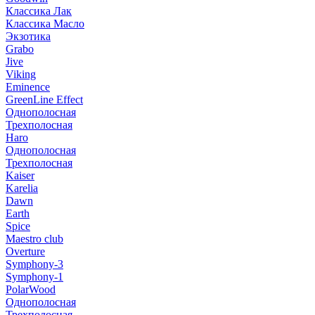
Классика Лак
Классика Масло
Экзотика
Grabo
Jive
Viking
Eminence
GreenLine Effect
Однополосная
Трехполосная
Haro
Однополосная
Трехполосная
Kaiser
Karelia
Dawn
Earth
Spice
Maestro club
Overture
Symphony-3
Symphony-1
PolarWood
Однополосная
Трехполосная