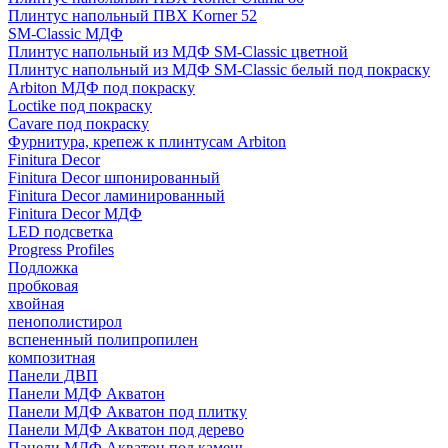
Плинтус напольный ПВХ Korner 52
SM-Classic МДФ
Плинтус напольный из МДФ SM-Classic цветной
Плинтус напольный из МДФ SM-Classic белый под покраску
Arbiton МДФ под покраску
Loctike под покраску
Cavare под покраску
Фурнитура, крепеж к плинтусам Arbiton
Finitura Decor
Finitura Decor шпонированный
Finitura Decor ламинированный
Finitura Decor МДФ
LED подсветка
Progress Profiles
Подложка
пробковая
хвойная
пенополистирол
вспененный полипропилен
композитная
Панели ДВП
Панели МДФ Акватон
Панели МДФ Акватон под плитку
Панели МДФ Акватон под дерево
Панели МДФ Акватон под камень