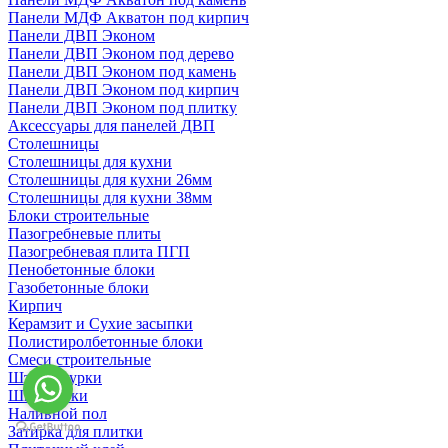
Панели МДФ Акватон под кирпич
Панели ДВП Эконом
Панели ДВП Эконом под дерево
Панели ДВП Эконом под камень
Панели ДВП Эконом под кирпич
Панели ДВП Эконом под плитку
Аксессуары для панелей ДВП
Столешницы
Столешницы для кухни
Столешницы для кухни 26мм
Столешницы для кухни 38мм
Блоки строительные
Пазогребневые плиты
Пазогребневая плита ПГП
Пенобетонные блоки
Газобетонные блоки
Кирпич
Керамзит и Сухие засыпки
Полистиролбетонные блоки
Смеси строительные
Штукартурки
Шпаклевки
Наливной пол
Затирка для плитки