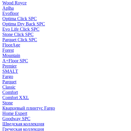
Wood Royce
Aplha
Evofloor
Optima Click SPC
Optima Dry Back SPC
Evo Life Click SPC
Stone Click SPC
Parquet Click SPC
FloorAge
Forest
Mountain
A+Floor SPC
Premier
SMALT
Fargo
Parquet
Classic
Comfort
Comfort XXL
Stone
Кварцевый плинтус Fargo
Home Expert
Goodway SPC
Шведская коллекция
Греческая коллекция