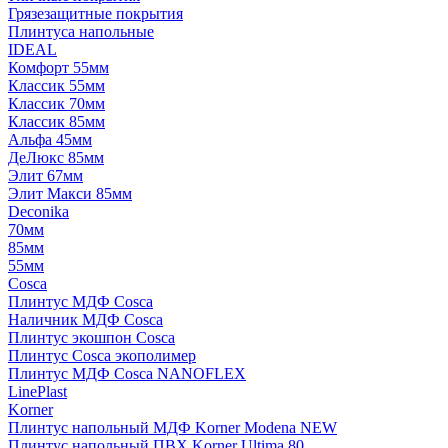
Грязезащитные покрытия
Плинтуса напольные
IDEAL
Комфорт 55мм
Классик 55мм
Классик 70мм
Классик 85мм
Альфа 45мм
ДеЛюкс 85мм
Элит 67мм
Элит Макси 85мм
Deconika
70мм
85мм
55мм
Cosca
Плинтус МДФ Cosca
Наличник МДФ Cosca
Плинтус экошпон Cosca
Плинтус Cosca экополимер
Плинтус МДФ Cosca NANOFLEX
LinePlast
Korner
Плинтус напольный МДФ Korner Modena NEW
Плинтус напольный ПВХ Korner Ultima 80