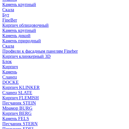
Камень крупный
Скала
Бут
FineBer
Кирпич облицовочный
Камень крупный
Камень дикий
Камень природный
Скала
Профили к фасадным панелям Fineber
Кирпич клинкерный 3D
Блок
Кирпич
Камень
Сланец
DOCKE
Кирпич KLINKER
Сланец SLATE
Кирпич FLEMISH
Пес­ча­ник STEIN
Мрамор BURG
Кирпич BERG
Камень FELS
Пес­ча­ник STERN
Пес­ча­ник EDEL