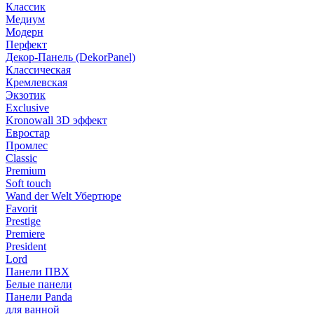
Классик
Медиум
Модерн
Перфект
Декор-Панель (DekorPanel)
Классическая
Кремлевская
Экзотик
Exclusive
Kronowall 3D эффект
Евростар
Промлес
Classic
Premium
Soft touch
Wand der Welt Убертюре
Favorit
Prestige
Premiere
President
Lord
Панели ПВХ
Белые панели
Панели Panda
для ванной