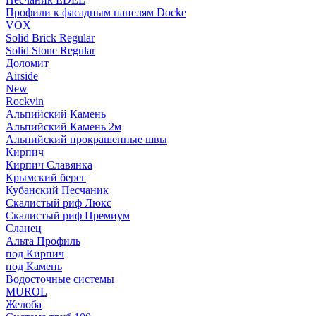
Профили к фасадным панелям Docke
VOX
Solid Brick Regular
Solid Stone Regular
Доломит
Airside
New
Rockvin
Альпийский Камень
Альпийский Камень 2м
Альпийский прокрашенные швы
Кирпич
Кирпич Славянка
Крымский берег
Кубанский Песчаник
Скалистый риф Люкс
Скалистый риф Премиум
Сланец
Альта Профиль
под Кирпич
под Камень
Водосточные системы
MUROL
Желоба