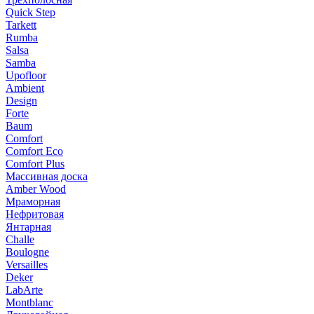
Quick Step
Tarkett
Rumba
Salsa
Samba
Upofloor
Ambient
Design
Forte
Baum
Comfort
Comfort Eco
Comfort Plus
Массивная доска
Amber Wood
Мраморная
Нефритовая
Янтарная
Challe
Boulogne
Versailles
Deker
LabArte
Montblanc