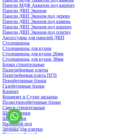
Панели МДФ Акватон под кирпич
Панели ДВП Эконом
Панели ДВП Эконом под дерево
Панели ДВП Эконом под камень
Панели ДВП Эконом под кирпич
Панели ДВП Эконом под плитку
Аксессуары для панелей ДВП
Столешницы
Столешницы для кухни
Столешницы для кухни 26мм
Столешницы для кухни 38мм
Блоки строительные
Пазогребневые плиты
Пазогребневая плита ПГП
Пенобетонные блоки
Газобетонные блоки
Кирпич
Керамзит и Сухие засыпки
Полистиролбетонные блоки
Смеси строительные
Штукартурки
Шпаклевки
Наливной пол
Затирка для плитки