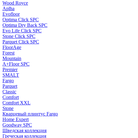
Wood Royce
Aplha
Evofloor
Optima Click SPC
Optima Dry Back SPC
Evo Life Click SPC
Stone Click SPC
Parquet Click SPC
FloorAge
Forest
Mountain
A+Floor SPC
Premier
SMALT
Fargo
Parquet
Classic
Comfort
Comfort XXL
Stone
Кварцевый плинтус Fargo
Home Expert
Goodway SPC
Шведская коллекция
Греческая коллекция