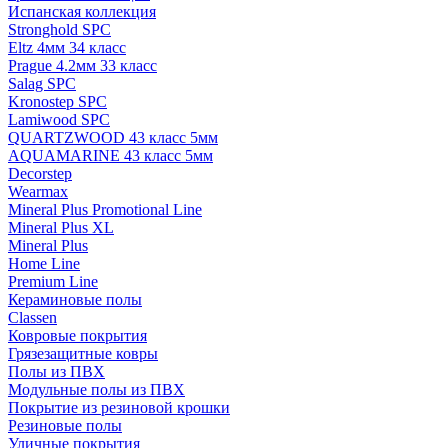
Испанская коллекция
Stronghold SPC
Eltz 4мм 34 класс
Prague 4.2мм 33 класс
Salag SPC
Kronostep SPC
Lamiwood SPC
QUARTZWOOD 43 класс 5мм
AQUAMARINE 43 класс 5мм
Decorstep
Wearmax
Mineral Plus Promotional Line
Mineral Plus XL
Mineral Plus
Home Line
Premium Line
Кераминовые полы
Classen
Ковровые покрытия
Грязезащитные ковры
Полы из ПВХ
Модульные полы из ПВХ
Покрытие из резиновой крошки
Резиновые полы
Уличные покрытия