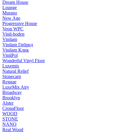
Dream House
Lounge
Murano
New Age
Progressive House
Veon WPC
Vinil-boden
Vinilam
Vinilam Гибрид
Vinilam Клик
VinilPol
Wonderful Vinyl Floor
Luxemix
Natural Relief
Stonecarp
Reggae
LuxeMix Airy
Broadway
Brooklyn
Alster
CronaFloor
WOOD
STONE
NANO
Real Wood