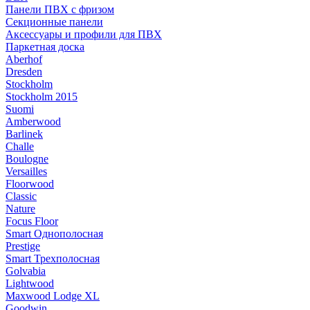
Панели ПВХ с фризом
Секционные панели
Аксессуары и профили для ПВХ
Паркетная доска
Aberhof
Dresden
Stockholm
Stockholm 2015
Suomi
Amberwood
Barlinek
Challe
Boulogne
Versailles
Floorwood
Classic
Nature
Focus Floor
Smart Однополосная
Prestige
Smart Трехполосная
Golvabia
Lightwood
Maxwood Lodge XL
Goodwin