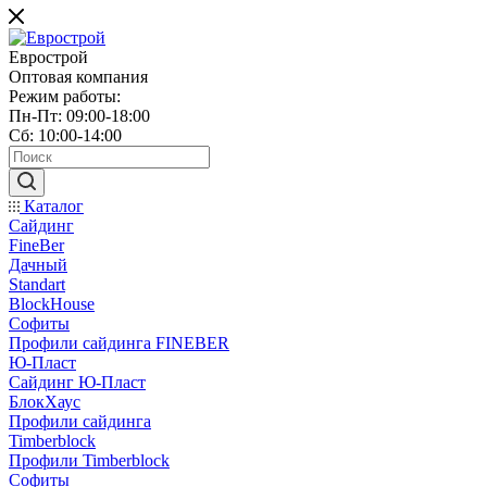
Еврострой
Оптовая компания
Режим работы:
Пн-Пт: 09:00-18:00
Сб: 10:00-14:00
Каталог
Сайдинг
FineBer
Дачный
Standart
BlockHouse
Софиты
Профили сайдинга FINEBER
Ю-Пласт
Сайдинг Ю-Пласт
БлокХаус
Профили сайдинга
Timberblock
Профили Timberblock
Софиты