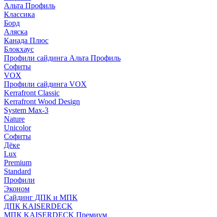
Альта Профиль
Классика
Борд
Аляска
Канада Плюс
Блокхаус
Профили сайдинга Альта Профиль
Софиты
VOX
Профили сайдинга VOX
Kerrafront Classic
Kerrafront Wood Design
System Max-3
Nature
Unicolor
Софиты
Дёке
Lux
Premium
Standard
Профили
Эконом
Сайдинг ДПК и МПК
ДПК KAISERDECK
МПК KAISERDECK Премиум