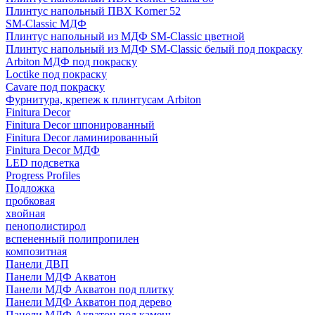
Плинтус напольный ПВХ Korner 52
SM-Classic МДФ
Плинтус напольный из МДФ SM-Classic цветной
Плинтус напольный из МДФ SM-Classic белый под покраску
Arbiton МДФ под покраску
Loctike под покраску
Cavare под покраску
Фурнитура, крепеж к плинтусам Arbiton
Finitura Decor
Finitura Decor шпонированный
Finitura Decor ламинированный
Finitura Decor МДФ
LED подсветка
Progress Profiles
Подложка
пробковая
хвойная
пенополистирол
вспененный полипропилен
композитная
Панели ДВП
Панели МДФ Акватон
Панели МДФ Акватон под плитку
Панели МДФ Акватон под дерево
Панели МДФ Акватон под камень