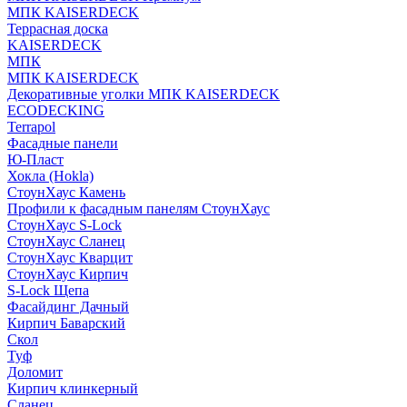
МПК KAISERDECK
Террасная доска
KAISERDECK
МПК
МПК KAISERDECK
Декоративные уголки МПК KAISERDECK
ECODECKING
Terrapol
Фасадные панели
Ю-Пласт
Хокла (Hokla)
СтоунХаус Камень
Профили к фасадным панелям СтоунХаус
СтоунХаус S-Lock
СтоунХаус Сланец
СтоунХаус Кварцит
СтоунХаус Кирпич
S-Lock Щепа
Фасайдинг Дачный
Кирпич Баварский
Скол
Туф
Доломит
Кирпич клинкерный
Сланец