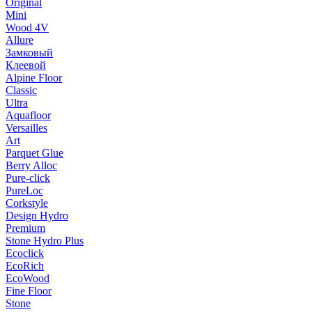
Original
Mini
Wood 4V
Allure
Замковый
Клеевой
Alpine Floor
Classic
Ultra
Aquafloor
Versailles
Art
Parquet Glue
Berry Alloc
Pure-click
PureLoc
Corkstyle
Design Hydro
Premium
Stone Hydro Plus
Ecoclick
EcoRich
EcoWood
Fine Floor
Stone