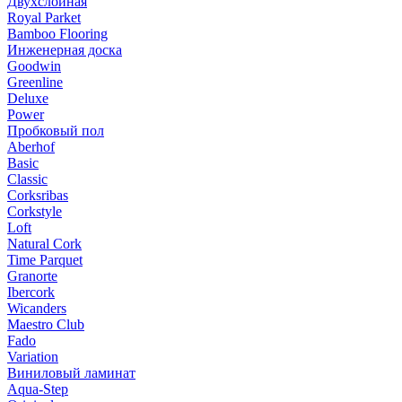
Двухслойная
Royal Parket
Bamboo Flooring
Инженерная доска
Goodwin
Greenline
Deluxe
Power
Пробковый пол
Aberhof
Basic
Classic
Corksribas
Corkstyle
Loft
Natural Cork
Time Parquet
Granorte
Ibercork
Wicanders
Мaestro Club
Fado
Variation
Виниловый ламинат
Aqua-Step