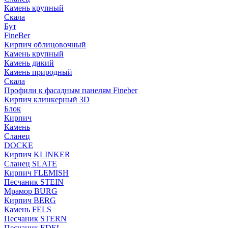
Камень крупный
Скала
Бут
FineBer
Кирпич облицовочный
Камень крупный
Камень дикий
Камень природный
Скала
Профили к фасадным панелям Fineber
Кирпич клинкерный 3D
Блок
Кирпич
Камень
Сланец
DOCKE
Кирпич KLINKER
Сланец SLATE
Кирпич FLEMISH
Пес­ча­ник STEIN
Мрамор BURG
Кирпич BERG
Камень FELS
Пес­ча­ник STERN
Пес­ча­ник EDEL