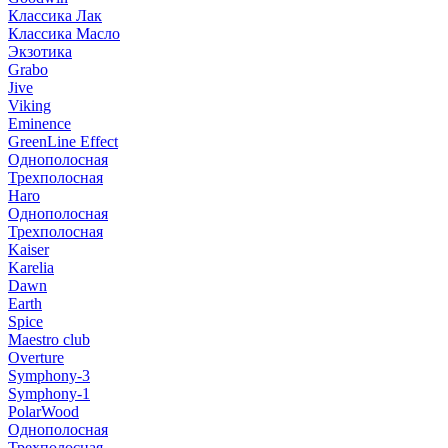
Классика Лак
Классика Масло
Экзотика
Grabo
Jive
Viking
Eminence
GreenLine Effect
Однополосная
Трехполосная
Haro
Однополосная
Трехполосная
Kaiser
Karelia
Dawn
Earth
Spice
Maestro club
Overture
Symphony-3
Symphony-1
PolarWood
Однополосная
Трехполосная