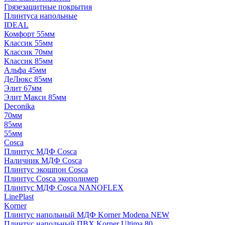
Грязезащитные покрытия
Плинтуса напольные
IDEAL
Комфорт 55мм
Классик 55мм
Классик 70мм
Классик 85мм
Альфа 45мм
ДеЛюкс 85мм
Элит 67мм
Элит Макси 85мм
Deconika
70мм
85мм
55мм
Cosca
Плинтус МДФ Cosca
Наличник МДФ Cosca
Плинтус экошпон Cosca
Плинтус Cosca экополимер
Плинтус МДФ Cosca NANOFLEX
LinePlast
Korner
Плинтус напольный МДФ Korner Modena NEW
Плинтус напольный ПВХ Korner Ultima 80