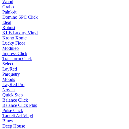
Wood
Grabo
Palnk-it
Domino SPC Click
Ideal
Robust
KLB Luxury Vinyl
Krono Xonic
Lucky Floor
Moduleo
Impress Click
Transform Click
Select
LayRed
Parquetry
Moods
LayRed Pro
Novita
Quick Step
Balance Click
Balance Click Plus
Pulse Click
Tarkett Art Vinyl
Blues
Deep House