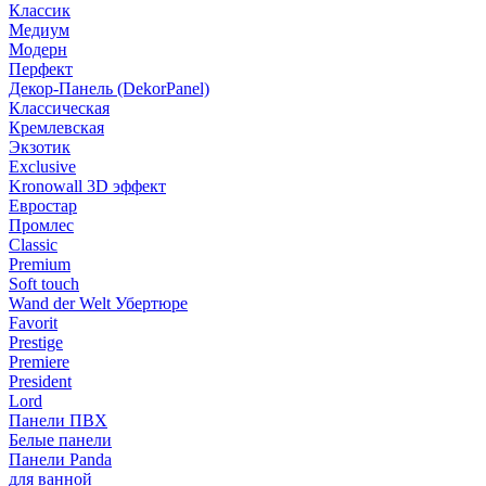
Классик
Медиум
Модерн
Перфект
Декор-Панель (DekorPanel)
Классическая
Кремлевская
Экзотик
Exclusive
Kronowall 3D эффект
Евростар
Промлес
Classic
Premium
Soft touch
Wand der Welt Убертюре
Favorit
Prestige
Premiere
President
Lord
Панели ПВХ
Белые панели
Панели Panda
для ванной