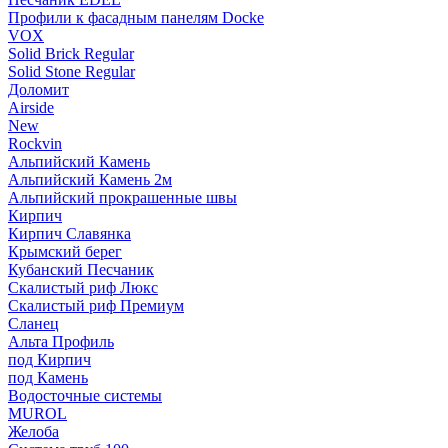
Профили к фасадным панелям Docke
VOX
Solid Brick Regular
Solid Stone Regular
Доломит
Airside
New
Rockvin
Альпийский Камень
Альпийский Камень 2м
Альпийский прокрашенные швы
Кирпич
Кирпич Славянка
Крымский берег
Кубанский Песчаник
Скалистый риф Люкс
Скалистый риф Премиум
Сланец
Альта Профиль
под Кирпич
под Камень
Водосточные системы
MUROL
Желоба