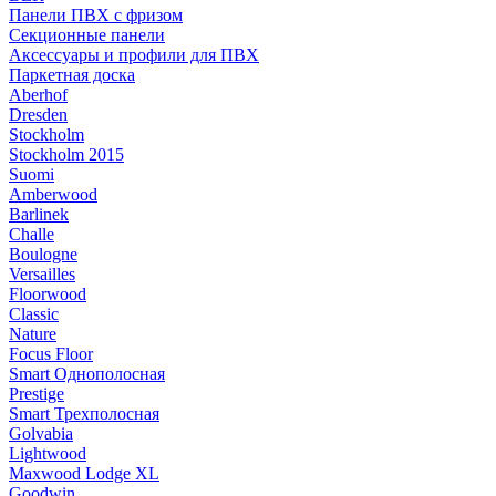
Панели ПВХ с фризом
Секционные панели
Аксессуары и профили для ПВХ
Паркетная доска
Aberhof
Dresden
Stockholm
Stockholm 2015
Suomi
Amberwood
Barlinek
Challe
Boulogne
Versailles
Floorwood
Classic
Nature
Focus Floor
Smart Однополосная
Prestige
Smart Трехполосная
Golvabia
Lightwood
Maxwood Lodge XL
Goodwin