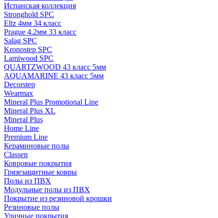
Испанская коллекция
Stronghold SPC
Eltz 4мм 34 класс
Prague 4.2мм 33 класс
Salag SPC
Kronostep SPC
Lamiwood SPC
QUARTZWOOD 43 класс 5мм
AQUAMARINE 43 класс 5мм
Decorstep
Wearmax
Mineral Plus Promotional Line
Mineral Plus XL
Mineral Plus
Home Line
Premium Line
Кераминовые полы
Classen
Ковровые покрытия
Грязезащитные ковры
Полы из ПВХ
Модульные полы из ПВХ
Покрытие из резиновой крошки
Резиновые полы
Уличные покрытия