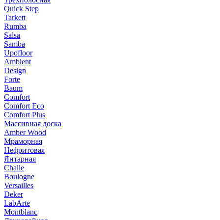
Quick Step
Tarkett
Rumba
Salsa
Samba
Upofloor
Ambient
Design
Forte
Baum
Comfort
Comfort Eco
Comfort Plus
Массивная доска
Amber Wood
Мраморная
Нефритовая
Янтарная
Challe
Boulogne
Versailles
Deker
LabArte
Montblanc