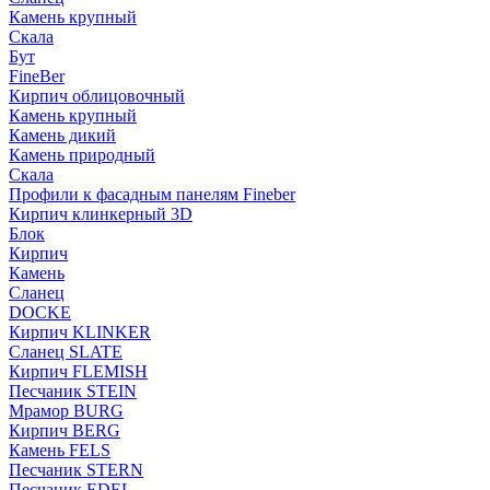
Камень крупный
Скала
Бут
FineBer
Кирпич облицовочный
Камень крупный
Камень дикий
Камень природный
Скала
Профили к фасадным панелям Fineber
Кирпич клинкерный 3D
Блок
Кирпич
Камень
Сланец
DOCKE
Кирпич KLINKER
Сланец SLATE
Кирпич FLEMISH
Пес­ча­ник STEIN
Мрамор BURG
Кирпич BERG
Камень FELS
Пес­ча­ник STERN
Пес­ча­ник EDEL