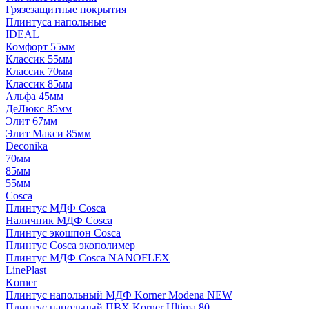
Грязезащитные покрытия
Плинтуса напольные
IDEAL
Комфорт 55мм
Классик 55мм
Классик 70мм
Классик 85мм
Альфа 45мм
ДеЛюкс 85мм
Элит 67мм
Элит Макси 85мм
Deconika
70мм
85мм
55мм
Cosca
Плинтус МДФ Cosca
Наличник МДФ Cosca
Плинтус экошпон Cosca
Плинтус Cosca экополимер
Плинтус МДФ Cosca NANOFLEX
LinePlast
Korner
Плинтус напольный МДФ Korner Modena NEW
Плинтус напольный ПВХ Korner Ultima 80