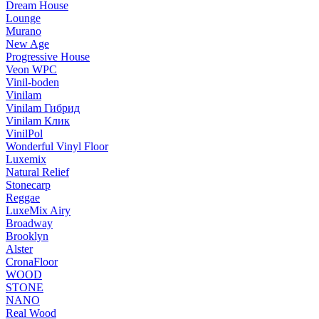
Dream House
Lounge
Murano
New Age
Progressive House
Veon WPC
Vinil-boden
Vinilam
Vinilam Гибрид
Vinilam Клик
VinilPol
Wonderful Vinyl Floor
Luxemix
Natural Relief
Stonecarp
Reggae
LuxeMix Airy
Broadway
Brooklyn
Alster
CronaFloor
WOOD
STONE
NANO
Real Wood