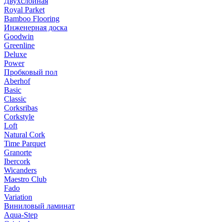
Двухслойная
Royal Parket
Bamboo Flooring
Инженерная доска
Goodwin
Greenline
Deluxe
Power
Пробковый пол
Aberhof
Basic
Classic
Corksribas
Corkstyle
Loft
Natural Cork
Time Parquet
Granorte
Ibercork
Wicanders
Мaestro Club
Fado
Variation
Виниловый ламинат
Aqua-Step