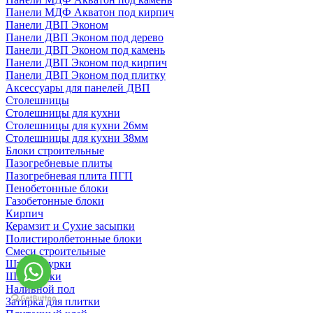
Панели МДФ Акватон под кирпич
Панели ДВП Эконом
Панели ДВП Эконом под дерево
Панели ДВП Эконом под камень
Панели ДВП Эконом под кирпич
Панели ДВП Эконом под плитку
Аксессуары для панелей ДВП
Столешницы
Столешницы для кухни
Столешницы для кухни 26мм
Столешницы для кухни 38мм
Блоки строительные
Пазогребневые плиты
Пазогребневая плита ПГП
Пенобетонные блоки
Газобетонные блоки
Кирпич
Керамзит и Сухие засыпки
Полистиролбетонные блоки
Смеси строительные
Штукартурки
Шпаклевки
Наливной пол
Затирка для плитки