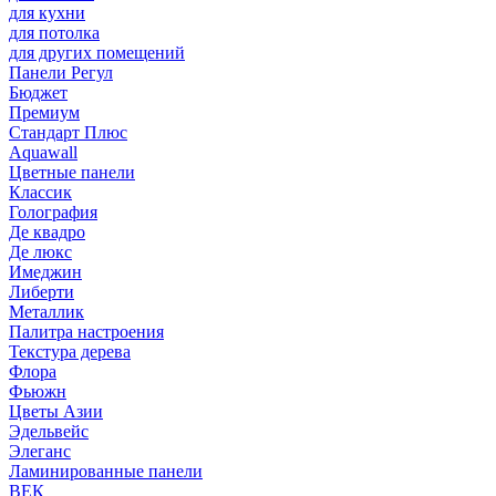
для кухни
для потолка
для других помещений
Панели Регул
Бюджет
Премиум
Стандарт Плюс
Aquawall
Цветные панели
Классик
Голография
Де квадро
Де люкс
Имеджин
Либерти
Металлик
Палитра настроения
Текстура дерева
Флора
Фьюжн
Цветы Азии
Эдельвейс
Элеганс
Ламинированные панели
ВЕК