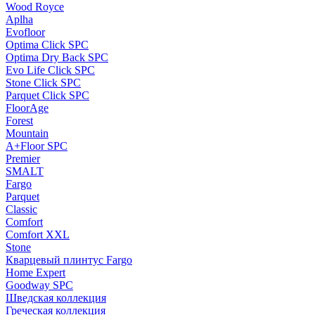
Wood Royce
Aplha
Evofloor
Optima Click SPC
Optima Dry Back SPC
Evo Life Click SPC
Stone Click SPC
Parquet Click SPC
FloorAge
Forest
Mountain
A+Floor SPC
Premier
SMALT
Fargo
Parquet
Classic
Comfort
Comfort XXL
Stone
Кварцевый плинтус Fargo
Home Expert
Goodway SPC
Шведская коллекция
Греческая коллекция