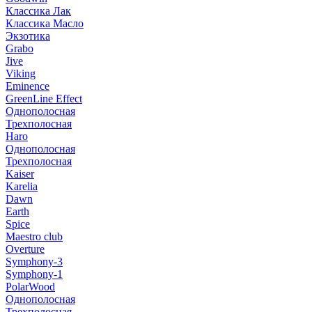
Классика Лак
Классика Масло
Экзотика
Grabo
Jive
Viking
Eminence
GreenLine Effect
Однополосная
Трехполосная
Haro
Однополосная
Трехполосная
Kaiser
Karelia
Dawn
Earth
Spice
Maestro club
Overture
Symphony-3
Symphony-1
PolarWood
Однополосная
Трехполосная