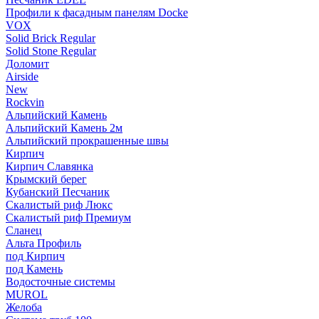
Профили к фасадным панелям Docke
VOX
Solid Brick Regular
Solid Stone Regular
Доломит
Airside
New
Rockvin
Альпийский Камень
Альпийский Камень 2м
Альпийский прокрашенные швы
Кирпич
Кирпич Славянка
Крымский берег
Кубанский Песчаник
Скалистый риф Люкс
Скалистый риф Премиум
Сланец
Альта Профиль
под Кирпич
под Камень
Водосточные системы
MUROL
Желоба