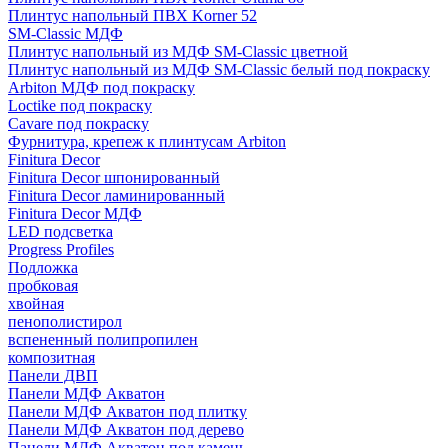
Плинтус напольный ПВХ Korner 52
SM-Classic МДФ
Плинтус напольный из МДФ SM-Classic цветной
Плинтус напольный из МДФ SM-Classic белый под покраску
Arbiton МДФ под покраску
Loctike под покраску
Cavare под покраску
Фурнитура, крепеж к плинтусам Arbiton
Finitura Decor
Finitura Decor шпонированный
Finitura Decor ламинированный
Finitura Decor МДФ
LED подсветка
Progress Profiles
Подложка
пробковая
хвойная
пенополистирол
вспененный полипропилен
композитная
Панели ДВП
Панели МДФ Акватон
Панели МДФ Акватон под плитку
Панели МДФ Акватон под дерево
Панели МДФ Акватон под камень