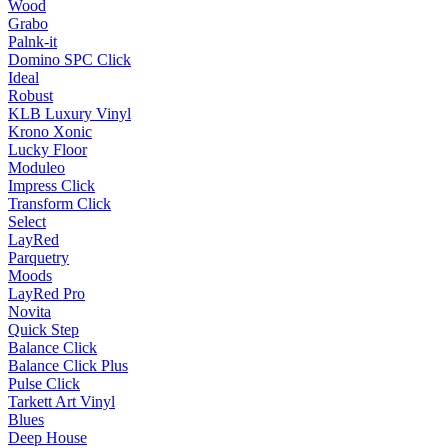
Wood
Grabo
Palnk-it
Domino SPC Click
Ideal
Robust
KLB Luxury Vinyl
Krono Xonic
Lucky Floor
Moduleo
Impress Click
Transform Click
Select
LayRed
Parquetry
Moods
LayRed Pro
Novita
Quick Step
Balance Click
Balance Click Plus
Pulse Click
Tarkett Art Vinyl
Blues
Deep House