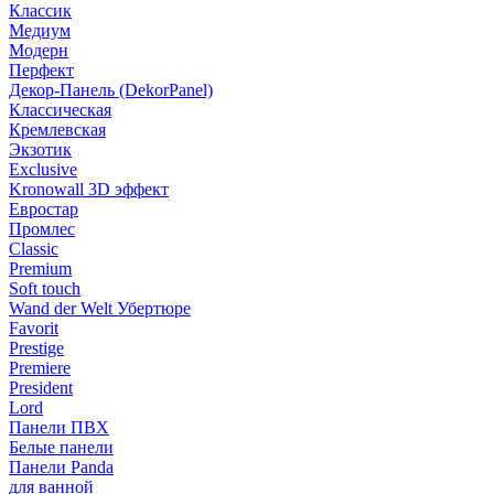
Классик
Медиум
Модерн
Перфект
Декор-Панель (DekorPanel)
Классическая
Кремлевская
Экзотик
Exclusive
Kronowall 3D эффект
Евростар
Промлес
Classic
Premium
Soft touch
Wand der Welt Убертюре
Favorit
Prestige
Premiere
President
Lord
Панели ПВХ
Белые панели
Панели Panda
для ванной