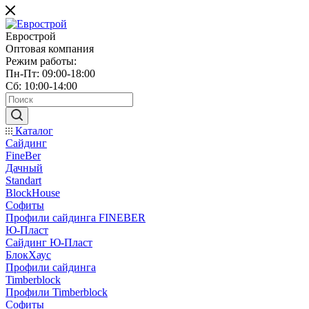
Еврострой
Оптовая компания
Режим работы:
Пн-Пт: 09:00-18:00
Сб: 10:00-14:00
Каталог
Сайдинг
FineBer
Дачный
Standart
BlockHouse
Софиты
Профили сайдинга FINEBER
Ю-Пласт
Сайдинг Ю-Пласт
БлокХаус
Профили сайдинга
Timberblock
Профили Timberblock
Софиты