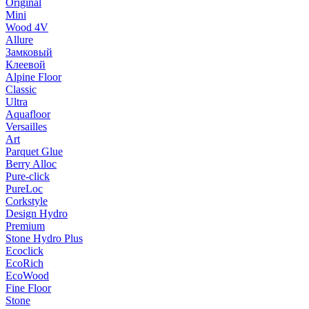
Original
Mini
Wood 4V
Allure
Замковый
Клеевой
Alpine Floor
Classic
Ultra
Aquafloor
Versailles
Art
Parquet Glue
Berry Alloc
Pure-click
PureLoc
Corkstyle
Design Hydro
Premium
Stone Hydro Plus
Ecoclick
EcoRich
EcoWood
Fine Floor
Stone