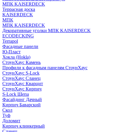
МПК KAISERDECK
Террасная доска
KAISERDECK
МПК
МПК KAISERDECK
Декоративные уголки МПК KAISERDECK
ECODECKING
Terrapol
Фасадные панели
Ю-Пласт
Хокла (Hokla)
СтоунХаус Камень
Профили к фасадным панелям СтоунХаус
СтоунХаус S-Lock
СтоунХаус Сланец
СтоунХаус Кварцит
СтоунХаус Кирпич
S-Lock Щепа
Фасайдинг Дачный
Кирпич Баварский
Скол
Туф
Доломит
Кирпич клинкерный
Сланец