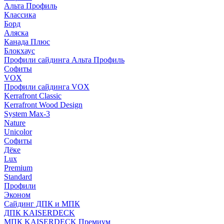
Альта Профиль
Классика
Борд
Аляска
Канада Плюс
Блокхаус
Профили сайдинга Альта Профиль
Софиты
VOX
Профили сайдинга VOX
Kerrafront Classic
Kerrafront Wood Design
System Max-3
Nature
Unicolor
Софиты
Дёке
Lux
Premium
Standard
Профили
Эконом
Сайдинг ДПК и МПК
ДПК KAISERDECK
МПК KAISERDECK Премиум