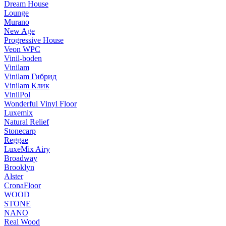
Dream House
Lounge
Murano
New Age
Progressive House
Veon WPC
Vinil-boden
Vinilam
Vinilam Гибрид
Vinilam Клик
VinilPol
Wonderful Vinyl Floor
Luxemix
Natural Relief
Stonecarp
Reggae
LuxeMix Airy
Broadway
Brooklyn
Alster
CronaFloor
WOOD
STONE
NANO
Real Wood