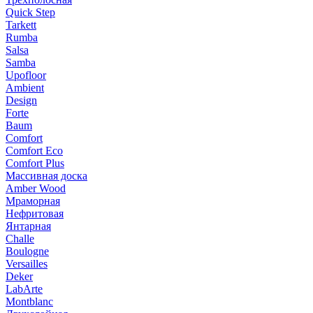
Quick Step
Tarkett
Rumba
Salsa
Samba
Upofloor
Ambient
Design
Forte
Baum
Comfort
Comfort Eco
Comfort Plus
Массивная доска
Amber Wood
Мраморная
Нефритовая
Янтарная
Challe
Boulogne
Versailles
Deker
LabArte
Montblanc