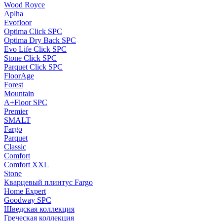
Wood Royce
Aplha
Evofloor
Optima Click SPC
Optima Dry Back SPC
Evo Life Click SPC
Stone Click SPC
Parquet Click SPC
FloorAge
Forest
Mountain
A+Floor SPC
Premier
SMALT
Fargo
Parquet
Classic
Comfort
Comfort XXL
Stone
Кварцевый плинтус Fargo
Home Expert
Goodway SPC
Шведская коллекция
Греческая коллекция