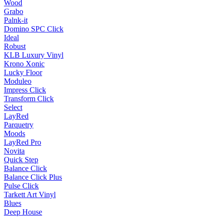
Wood
Grabo
Palnk-it
Domino SPC Click
Ideal
Robust
KLB Luxury Vinyl
Krono Xonic
Lucky Floor
Moduleo
Impress Click
Transform Click
Select
LayRed
Parquetry
Moods
LayRed Pro
Novita
Quick Step
Balance Click
Balance Click Plus
Pulse Click
Tarkett Art Vinyl
Blues
Deep House