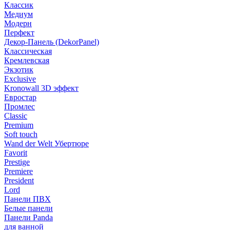
Классик
Медиум
Модерн
Перфект
Декор-Панель (DekorPanel)
Классическая
Кремлевская
Экзотик
Exclusive
Kronowall 3D эффект
Евростар
Промлес
Classic
Premium
Soft touch
Wand der Welt Убертюре
Favorit
Prestige
Premiere
President
Lord
Панели ПВХ
Белые панели
Панели Panda
для ванной