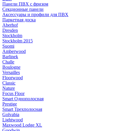
Панели ПВХ с фризом
Секционные панели
Аксессуары и профили для ПВХ
Паркетная доска
Aberhof
Dresden
Stockholm
Stockholm 2015
Suomi
Amberwood
Barlinek
Challe
Boulogne
Versailles
Floorwood
Classic
Nature
Focus Floor
Smart Однополосная
Prestige
Smart Трехполосная
Golvabia
Lightwood
Maxwood Lodge XL
Goodwin