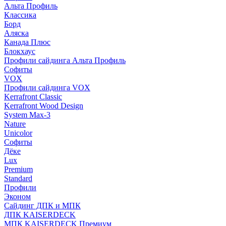
Альта Профиль
Классика
Борд
Аляска
Канада Плюс
Блокхаус
Профили сайдинга Альта Профиль
Софиты
VOX
Профили сайдинга VOX
Kerrafront Classic
Kerrafront Wood Design
System Max-3
Nature
Unicolor
Софиты
Дёке
Lux
Premium
Standard
Профили
Эконом
Сайдинг ДПК и МПК
ДПК KAISERDECK
МПК KAISERDECK Премиум