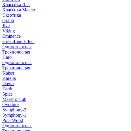
Классика Лак
Классика Масло
Экзотика
Grabo
Jive
Viking
Eminence
GreenLine Effect
Однополосная
Трехполосная
Haro
Однополосная
Трехполосная
Kaiser
Karelia
Dawn
Earth
Spice
Maestro club
Overture
Symphony-3
Symphony-1
PolarWood
Однополосная
Трехполосная