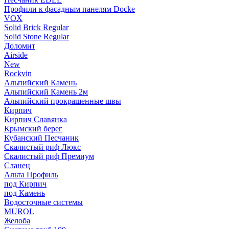
Профили к фасадным панелям Docke
VOX
Solid Brick Regular
Solid Stone Regular
Доломит
Airside
New
Rockvin
Альпийский Камень
Альпийский Камень 2м
Альпийский прокрашенные швы
Кирпич
Кирпич Славянка
Крымский берег
Кубанский Песчаник
Скалистый риф Люкс
Скалистый риф Премиум
Сланец
Альта Профиль
под Кирпич
под Камень
Водосточные системы
MUROL
Желоба