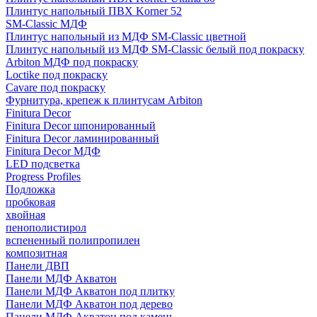
Плинтус напольный ПВХ Korner 52
SM-Classic МДФ
Плинтус напольный из МДФ SM-Classic цветной
Плинтус напольный из МДФ SM-Classic белый под покраску
Arbiton МДФ под покраску
Loctike под покраску
Cavare под покраску
Фурнитура, крепеж к плинтусам Arbiton
Finitura Decor
Finitura Decor шпонированный
Finitura Decor ламинированный
Finitura Decor МДФ
LED подсветка
Progress Profiles
Подложка
пробковая
хвойная
пенополистирол
вспененный полипропилен
композитная
Панели ДВП
Панели МДФ Акватон
Панели МДФ Акватон под плитку
Панели МДФ Акватон под дерево
Панели МДФ Акватон под камень