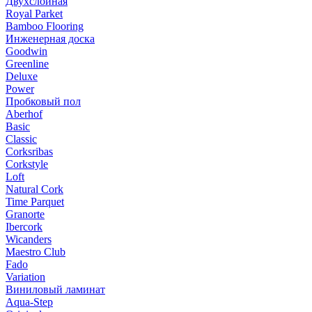
Двухслойная
Royal Parket
Bamboo Flooring
Инженерная доска
Goodwin
Greenline
Deluxe
Power
Пробковый пол
Aberhof
Basic
Classic
Corksribas
Corkstyle
Loft
Natural Cork
Time Parquet
Granorte
Ibercork
Wicanders
Мaestro Club
Fado
Variation
Виниловый ламинат
Aqua-Step