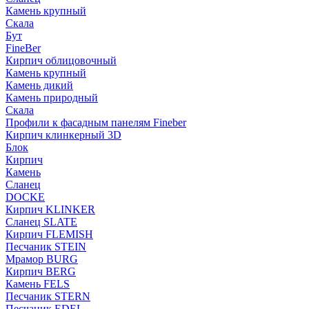
Камень крупный
Скала
Бут
FineBer
Кирпич облицовочный
Камень крупный
Камень дикий
Камень природный
Скала
Профили к фасадным панелям Fineber
Кирпич клинкерный 3D
Блок
Кирпич
Камень
Сланец
DOCKE
Кирпич KLINKER
Сланец SLATE
Кирпич FLEMISH
Пес­ча­ник STEIN
Мрамор BURG
Кирпич BERG
Камень FELS
Пес­ча­ник STERN
Пес­ча­ник EDEL