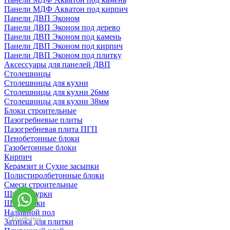
Панели МДФ Акватон под кирпич
Панели ДВП Эконом
Панели ДВП Эконом под дерево
Панели ДВП Эконом под камень
Панели ДВП Эконом под кирпич
Панели ДВП Эконом под плитку
Аксессуары для панелей ДВП
Столешницы
Столешницы для кухни
Столешницы для кухни 26мм
Столешницы для кухни 38мм
Блоки строительные
Пазогребневые плиты
Пазогребневая плита ПГП
Пенобетонные блоки
Газобетонные блоки
Кирпич
Керамзит и Сухие засыпки
Полистиролбетонные блоки
Смеси строительные
Штукартурки
Шпаклевки
Наливной пол
Затирка для плитки