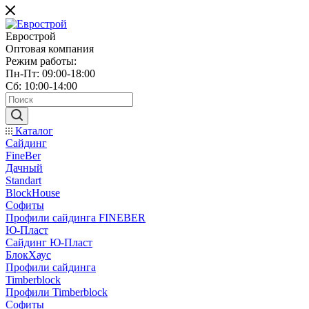
Еврострой
Оптовая компания
Режим работы:
Пн-Пт: 09:00-18:00
Сб: 10:00-14:00
Каталог
Сайдинг
FineBer
Дачный
Standart
BlockHouse
Софиты
Профили сайдинга FINEBER
Ю-Пласт
Сайдинг Ю-Пласт
БлокХаус
Профили сайдинга
Timberblock
Профили Timberblock
Софиты