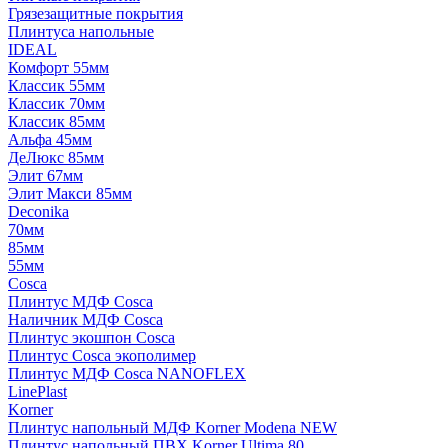
Грязезащитные покрытия
Плинтуса напольные
IDEAL
Комфорт 55мм
Классик 55мм
Классик 70мм
Классик 85мм
Альфа 45мм
ДеЛюкс 85мм
Элит 67мм
Элит Макси 85мм
Deconika
70мм
85мм
55мм
Cosca
Плинтус МДФ Cosca
Наличник МДФ Cosca
Плинтус экошпон Cosca
Плинтус Cosca экополимер
Плинтус МДФ Cosca NANOFLEX
LinePlast
Korner
Плинтус напольный МДФ Korner Modena NEW
Плинтус напольный ПВХ Korner Ultima 80