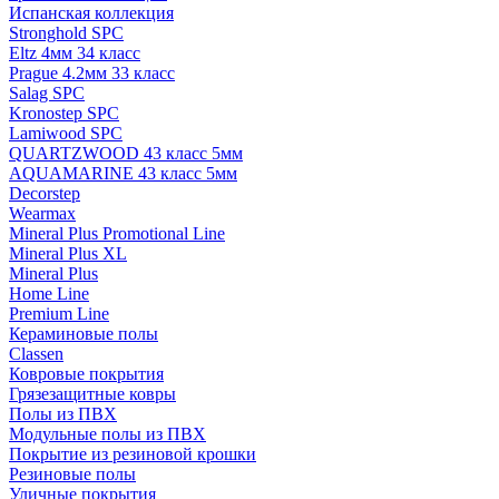
Испанская коллекция
Stronghold SPC
Eltz 4мм 34 класс
Prague 4.2мм 33 класс
Salag SPC
Kronostep SPC
Lamiwood SPC
QUARTZWOOD 43 класс 5мм
AQUAMARINE 43 класс 5мм
Decorstep
Wearmax
Mineral Plus Promotional Line
Mineral Plus XL
Mineral Plus
Home Line
Premium Line
Кераминовые полы
Classen
Ковровые покрытия
Грязезащитные ковры
Полы из ПВХ
Модульные полы из ПВХ
Покрытие из резиновой крошки
Резиновые полы
Уличные покрытия