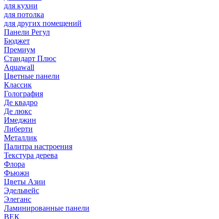
для кухни
для потолка
для других помещений
Панели Регул
Бюджет
Премиум
Стандарт Плюс
Aquawall
Цветные панели
Классик
Голография
Де квадро
Де люкс
Имеджин
Либерти
Металлик
Палитра настроения
Текстура дерева
Флора
Фьюжн
Цветы Азии
Эдельвейс
Элеганс
Ламинированные панели
ВЕК