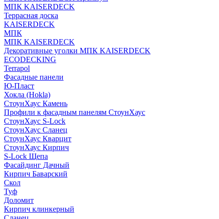
МПК KAISERDECK
Террасная доска
KAISERDECK
МПК
МПК KAISERDECK
Декоративные уголки МПК KAISERDECK
ECODECKING
Terrapol
Фасадные панели
Ю-Пласт
Хокла (Hokla)
СтоунХаус Камень
Профили к фасадным панелям СтоунХаус
СтоунХаус S-Lock
СтоунХаус Сланец
СтоунХаус Кварцит
СтоунХаус Кирпич
S-Lock Щепа
Фасайдинг Дачный
Кирпич Баварский
Скол
Туф
Доломит
Кирпич клинкерный
Сланец