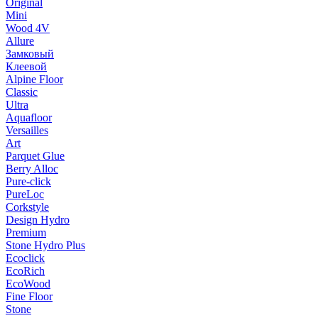
Original
Mini
Wood 4V
Allure
Замковый
Клеевой
Alpine Floor
Classic
Ultra
Aquafloor
Versailles
Art
Parquet Glue
Berry Alloc
Pure-click
PureLoc
Corkstyle
Design Hydro
Premium
Stone Hydro Plus
Ecoclick
EcoRich
EcoWood
Fine Floor
Stone