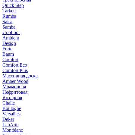
Quick Step
Tarkett
Rumba
Salsa
Samba
Upofloor
Ambient
Design
Forte
Baum
Comfort
Comfort Eco
Comfort Plus
Массивная доска
Amber Wood
Мраморная
Нефритовая
Янтарная
Challe
Boulogne
Versailles
Deker
LabArte
Montblanc