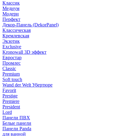
Классик
Медиум
Модерн
Перфект
Декор-Панель (DekorPanel)
Классическая
Кремлевская
Экзотик
Exclusive
Kronowall 3D эффект
Евростар
Промлес
Classic
Premium
Soft touch
Wand der Welt Убертюре
Favorit
Prestige
Premiere
President
Lord
Панели ПВХ
Белые панели
Панели Panda
для ванной