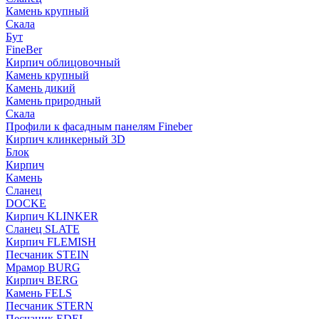
Камень крупный
Скала
Бут
FineBer
Кирпич облицовочный
Камень крупный
Камень дикий
Камень природный
Скала
Профили к фасадным панелям Fineber
Кирпич клинкерный 3D
Блок
Кирпич
Камень
Сланец
DOCKE
Кирпич KLINKER
Сланец SLATE
Кирпич FLEMISH
Пес­ча­ник STEIN
Мрамор BURG
Кирпич BERG
Камень FELS
Пес­ча­ник STERN
Пес­ча­ник EDEL