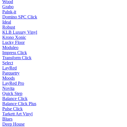
Wood
Grabo
Palnk-it
Domino SPC Click
Ideal
Robust
KLB Luxury Vinyl
Krono Xonic
Lucky Floor
Moduleo
Impress Click
Transform Click
Select
LayRed
Parquetry
Moods
LayRed Pro
Novita
Quick Step
Balance Click
Balance Click Plus
Pulse Click
Tarkett Art Vinyl
Blues
Deep House