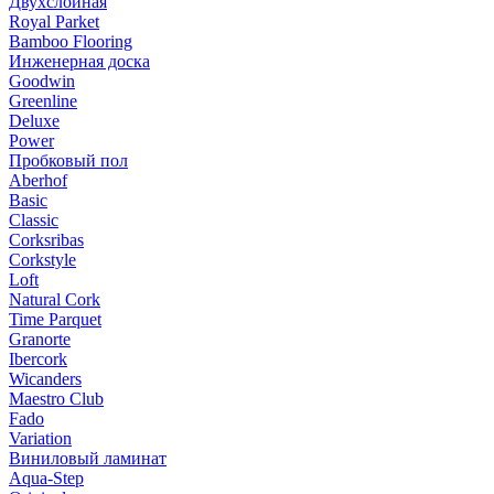
Двухслойная
Royal Parket
Bamboo Flooring
Инженерная доска
Goodwin
Greenline
Deluxe
Power
Пробковый пол
Aberhof
Basic
Classic
Corksribas
Corkstyle
Loft
Natural Cork
Time Parquet
Granorte
Ibercork
Wicanders
Мaestro Club
Fado
Variation
Виниловый ламинат
Aqua-Step