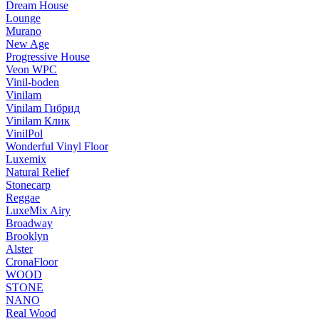
Dream House
Lounge
Murano
New Age
Progressive House
Veon WPC
Vinil-boden
Vinilam
Vinilam Гибрид
Vinilam Клик
VinilPol
Wonderful Vinyl Floor
Luxemix
Natural Relief
Stonecarp
Reggae
LuxeMix Airy
Broadway
Brooklyn
Alster
CronaFloor
WOOD
STONE
NANO
Real Wood