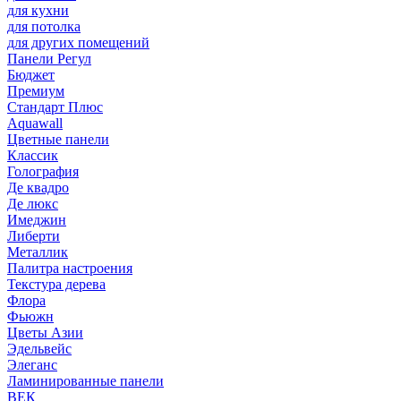
для кухни
для потолка
для других помещений
Панели Регул
Бюджет
Премиум
Стандарт Плюс
Aquawall
Цветные панели
Классик
Голография
Де квадро
Де люкс
Имеджин
Либерти
Металлик
Палитра настроения
Текстура дерева
Флора
Фьюжн
Цветы Азии
Эдельвейс
Элеганс
Ламинированные панели
ВЕК