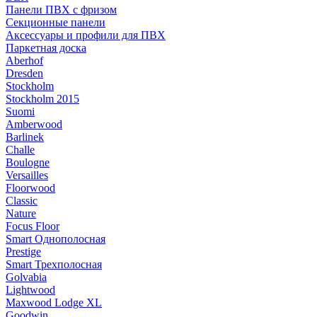
Панели ПВХ с фризом
Секционные панели
Аксессуары и профили для ПВХ
Паркетная доска
Aberhof
Dresden
Stockholm
Stockholm 2015
Suomi
Amberwood
Barlinek
Challe
Boulogne
Versailles
Floorwood
Classic
Nature
Focus Floor
Smart Однополосная
Prestige
Smart Трехполосная
Golvabia
Lightwood
Maxwood Lodge XL
Goodwin