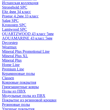
Испанская коллекция
Stronghold SPC
Eltz 4мм 34 класс
Prague 4.2мм 33 класс
Salag SPC
Kronostep SPC
Lamiwood SPC
QUARTZWOOD 43 класс 5мм
AQUAMARINE 43 класс 5мм
Decorstep
Wearmax
Mineral Plus Promotional Line
Mineral Plus XL
Mineral Plus
Home Line
Premium Line
Кераминовые полы
Classen
Ковровые покрытия
Грязезащитные ковры
Полы из ПВХ
Модульные полы из ПВХ
Покрытие из резиновой крошки
Резиновые полы
Уличные покрытия