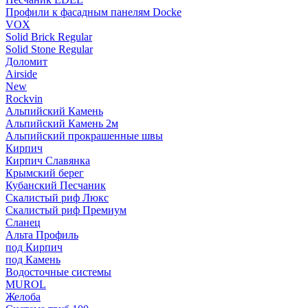
Профили к фасадным панелям Docke
VOX
Solid Brick Regular
Solid Stone Regular
Доломит
Airside
New
Rockvin
Альпийский Камень
Альпийский Камень 2м
Альпийский прокрашенные швы
Кирпич
Кирпич Славянка
Крымский берег
Кубанский Песчаник
Скалистый риф Люкс
Скалистый риф Премиум
Сланец
Альта Профиль
под Кирпич
под Камень
Водосточные системы
MUROL
Желоба