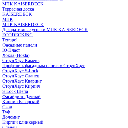
МПК KAISERDECK
Террасная доска
KAISERDECK
МПК
МПК KAISERDECK
Декоративные уголки МПК KAISERDECK
ECODECKING
Terrapol
Фасадные панели
Ю-Пласт
Хокла (Hokla)
СтоунХаус Камень
Профили к фасадным панелям СтоунХаус
СтоунХаус S-Lock
СтоунХаус Сланец
СтоунХаус Кварцит
СтоунХаус Кирпич
S-Lock Щепа
Фасайдинг Дачный
Кирпич Баварский
Скол
Туф
Доломит
Кирпич клинкерный
Сланец