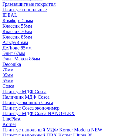
Грязезащитные покрытия
Плинтуса напольные
IDEAL
Комфорт 55мм
Классик 55мм
Классик 70мм
Классик 85мм
Альфа 45мм
ДеЛюкс 85мм
Элит 67мм
Элит Макси 85мм
Deconika
70мм
85мм
55мм
Cosca
Плинтус МДФ Cosca
Наличник МДФ Cosca
Плинтус экошпон Cosca
Плинтус Cosca экополимер
Плинтус МДФ Cosca NANOFLEX
LinePlast
Korner
Плинтус напольный МДФ Korner Modena NEW
Плинтус напольный ПВХ Korner Ultima 80