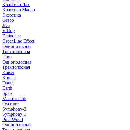
Классика Лак
Классика Масло
Экзотика
Grabo
Jive
Viking
Eminence
GreenLine Effect
Однополосная
Трехполосная
Haro
Однополосная
Трехполосная
Kaiser
Karelia
Dawn
Earth
Spice
Maestro club
Overture
Symphony-3
Symphony-1
PolarWood
Однополосная
Трехполосная