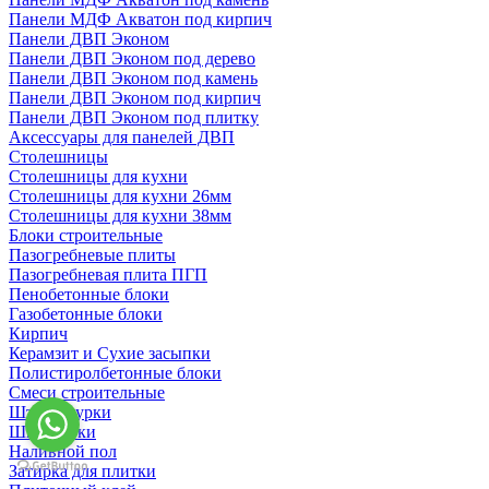
Панели МДФ Акватон под кирпич
Панели ДВП Эконом
Панели ДВП Эконом под дерево
Панели ДВП Эконом под камень
Панели ДВП Эконом под кирпич
Панели ДВП Эконом под плитку
Аксессуары для панелей ДВП
Столешницы
Столешницы для кухни
Столешницы для кухни 26мм
Столешницы для кухни 38мм
Блоки строительные
Пазогребневые плиты
Пазогребневая плита ПГП
Пенобетонные блоки
Газобетонные блоки
Кирпич
Керамзит и Сухие засыпки
Полистиролбетонные блоки
Смеси строительные
Штукартурки
Шпаклевки
Наливной пол
Затирка для плитки