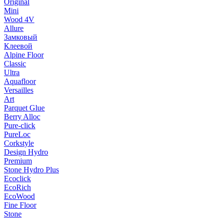
Original
Mini
Wood 4V
Allure
Замковый
Клеевой
Alpine Floor
Classic
Ultra
Aquafloor
Versailles
Art
Parquet Glue
Berry Alloc
Pure-click
PureLoc
Corkstyle
Design Hydro
Premium
Stone Hydro Plus
Ecoclick
EcoRich
EcoWood
Fine Floor
Stone