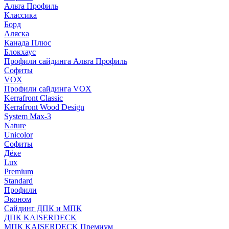
Альта Профиль
Классика
Борд
Аляска
Канада Плюс
Блокхаус
Профили сайдинга Альта Профиль
Софиты
VOX
Профили сайдинга VOX
Kerrafront Classic
Kerrafront Wood Design
System Max-3
Nature
Unicolor
Софиты
Дёке
Lux
Premium
Standard
Профили
Эконом
Сайдинг ДПК и МПК
ДПК KAISERDECK
МПК KAISERDECK Премиум