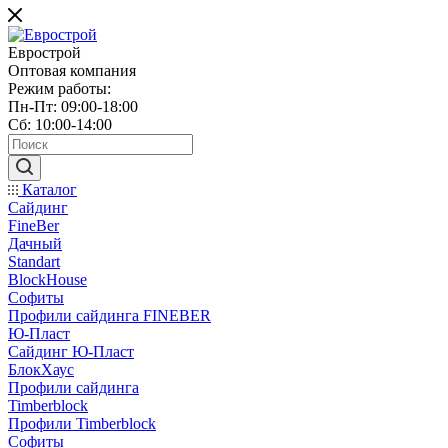
Еврострой
Оптовая компания
Режим работы:
Пн-Пт: 09:00-18:00
Сб: 10:00-14:00
Каталог
Сайдинг
FineBer
Дачный
Standart
BlockHouse
Софиты
Профили сайдинга FINEBER
Ю-Пласт
Сайдинг Ю-Пласт
БлокХаус
Профили сайдинга
Timberblock
Профили Timberblock
Софиты