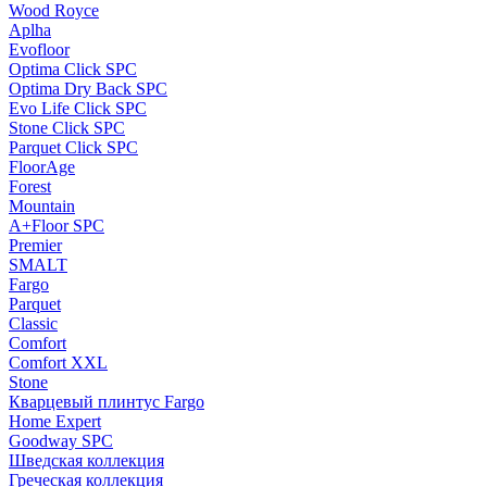
Wood Royce
Aplha
Evofloor
Optima Click SPC
Optima Dry Back SPC
Evo Life Click SPC
Stone Click SPC
Parquet Click SPC
FloorAge
Forest
Mountain
A+Floor SPC
Premier
SMALT
Fargo
Parquet
Classic
Comfort
Comfort XXL
Stone
Кварцевый плинтус Fargo
Home Expert
Goodway SPC
Шведская коллекция
Греческая коллекция