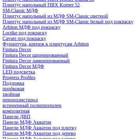
Плинтус напольный ПВХ Korner 52
SM-Classic МДФ
Плинтус напольный из МДФ SM-Classic цветной
Плинтус напольный из МДФ SM-Classic белый под покраску
Arbiton МДФ под покраску
Loctike под покраску
Cavare под покраску
Фурнитура, крепеж к плинтусам Arbiton
Finitura Decor
Finitura Decor шпонированный
Finitura Decor ламинированный
Finitura Decor МДФ
LED подсветка
Progress Profiles
Подложка
пробковая
хвойная
пенополистирол
вспененный полипропилен
композитная
Панели ДВП
Панели МДФ Акватон
Панели МДФ Акватон под плитку
Панели МДФ Акватон под дерево
Панели МДФ Акватон под камень