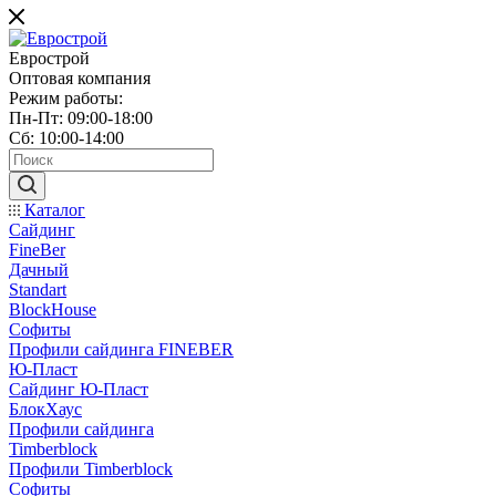
Еврострой
Оптовая компания
Режим работы:
Пн-Пт: 09:00-18:00
Сб: 10:00-14:00
Каталог
Сайдинг
FineBer
Дачный
Standart
BlockHouse
Софиты
Профили сайдинга FINEBER
Ю-Пласт
Сайдинг Ю-Пласт
БлокХаус
Профили сайдинга
Timberblock
Профили Timberblock
Софиты