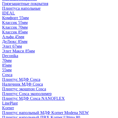
Грязезащитные покрытия
Плинтуса напольные
IDEAL
Комфорт 55мм
Классик 55мм
Классик 70мм
Классик 85мм
Альфа 45мм
ДеЛюкс 85мм
Элит 67мм
Элит Макси 85мм
Deconika
70мм
85мм
55мм
Cosca
Плинтус МДФ Cosca
Наличник МДФ Cosca
Плинтус экошпон Cosca
Плинтус Cosca экополимер
Плинтус МДФ Cosca NANOFLEX
LinePlast
Korner
Плинтус напольный МДФ Korner Modena NEW
Плинтус напольный ПВХ Korner Ultima 80