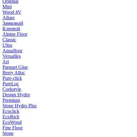
Original
Mini
Wood 4V
Allure
Замковый
Клеевой
Alpine Floor
Classic
Ultra
Aquafloor
Versailles
Art
Parquet Glue
Berry Alloc
Pure-click
PureLoc
Corkstyle
Design Hydro
Premium
Stone Hydro Plus
Ecoclick
EcoRich
EcoWood
Fine Floor
Stone