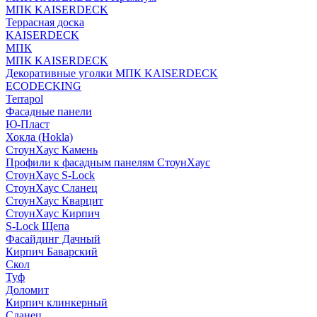
МПК KAISERDECK
Террасная доска
KAISERDECK
МПК
МПК KAISERDECK
Декоративные уголки МПК KAISERDECK
ECODECKING
Terrapol
Фасадные панели
Ю-Пласт
Хокла (Hokla)
СтоунХаус Камень
Профили к фасадным панелям СтоунХаус
СтоунХаус S-Lock
СтоунХаус Сланец
СтоунХаус Кварцит
СтоунХаус Кирпич
S-Lock Щепа
Фасайдинг Дачный
Кирпич Баварский
Скол
Туф
Доломит
Кирпич клинкерный
Сланец