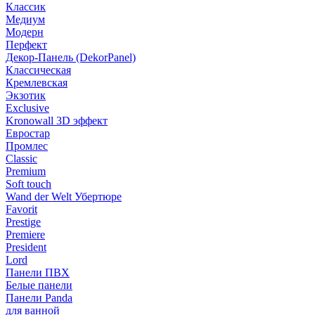
Классик
Медиум
Модерн
Перфект
Декор-Панель (DekorPanel)
Классическая
Кремлевская
Экзотик
Exclusive
Kronowall 3D эффект
Евростар
Промлес
Classic
Premium
Soft touch
Wand der Welt Убертюре
Favorit
Prestige
Premiere
President
Lord
Панели ПВХ
Белые панели
Панели Panda
для ванной