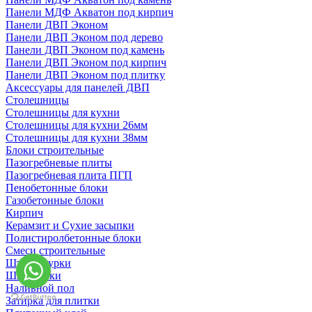
Панели МДФ Акватон под кирпич
Панели ДВП Эконом
Панели ДВП Эконом под дерево
Панели ДВП Эконом под камень
Панели ДВП Эконом под кирпич
Панели ДВП Эконом под плитку
Аксессуары для панелей ДВП
Столешницы
Столешницы для кухни
Столешницы для кухни 26мм
Столешницы для кухни 38мм
Блоки строительные
Пазогребневые плиты
Пазогребневая плита ПГП
Пенобетонные блоки
Газобетонные блоки
Кирпич
Керамзит и Сухие засыпки
Полистиролбетонные блоки
Смеси строительные
Штукартурки
Шпаклевки
Наливной пол
Затирка для плитки