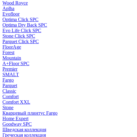
Wood Royce
Aplha
Evofloor
Optima Click SPC
Optima Dry Back SPC
Evo Life Click SPC
Stone Click SPC
Parquet Click SPC
FloorAge
Forest
Mountain
A+Floor SPC
Premier
SMALT
Fargo
Parquet
Classic
Comfort
Comfort XXL
Stone
Кварцевый плинтус Fargo
Home Expert
Goodway SPC
Шведская коллекция
Греческая коллекция