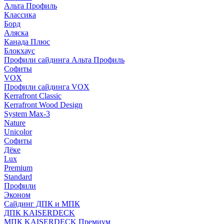
Альта Профиль
Классика
Борд
Аляска
Канада Плюс
Блокхаус
Профили сайдинга Альта Профиль
Софиты
VOX
Профили сайдинга VOX
Kerrafront Classic
Kerrafront Wood Design
System Max-3
Nature
Unicolor
Софиты
Дёке
Lux
Premium
Standard
Профили
Эконом
Сайдинг ДПК и МПК
ДПК KAISERDECK
МПК KAISERDECK Премиум