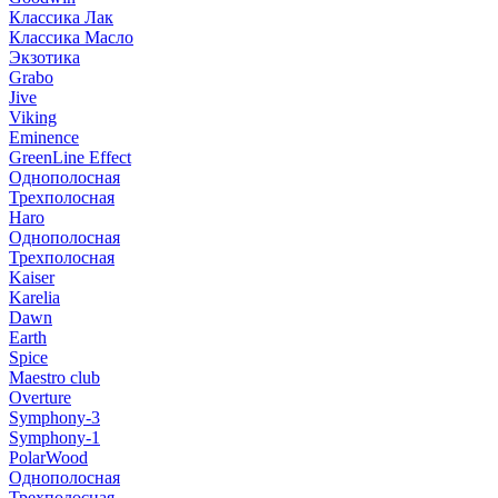
Классика Лак
Классика Масло
Экзотика
Grabo
Jive
Viking
Eminence
GreenLine Effect
Однополосная
Трехполосная
Haro
Однополосная
Трехполосная
Kaiser
Karelia
Dawn
Earth
Spice
Maestro club
Overture
Symphony-3
Symphony-1
PolarWood
Однополосная
Трехполосная