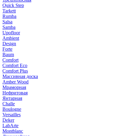
Quick Step
Tarkett
Rumba
Salsa
Samba
Upofloor
Ambient
Design
Forte
Baum
Comfort
Comfort Eco
Comfort Plus
Массивная доска
Amber Wood
Мраморная
Нефритовая
Янтарная
Challe
Boulogne
Versailles
Deker
LabArte
Montblanc