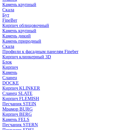
Камень крупный
Скала
Бут
FineBer
Кирпич облицовочный
Камень крупный
Камень дикий
Камень природный
Скала
Профили к фасадным панелям Fineber
Кирпич клинкерный 3D
Блок
Кирпич
Камень
Сланец
DOCKE
Кирпич KLINKER
Сланец SLATE
Кирпич FLEMISH
Пес­ча­ник STEIN
Мрамор BURG
Кирпич BERG
Камень FELS
Пес­ча­ник STERN
Пес­ча­ник EDEL