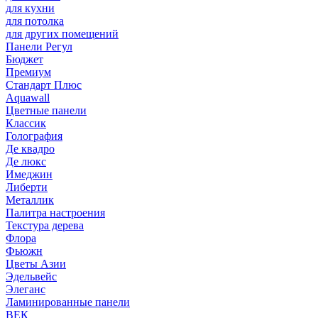
для кухни
для потолка
для других помещений
Панели Регул
Бюджет
Премиум
Стандарт Плюс
Aquawall
Цветные панели
Классик
Голография
Де квадро
Де люкс
Имеджин
Либерти
Металлик
Палитра настроения
Текстура дерева
Флора
Фьюжн
Цветы Азии
Эдельвейс
Элеганс
Ламинированные панели
ВЕК