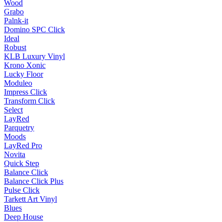
Wood
Grabo
Palnk-it
Domino SPC Click
Ideal
Robust
KLB Luxury Vinyl
Krono Xonic
Lucky Floor
Moduleo
Impress Click
Transform Click
Select
LayRed
Parquetry
Moods
LayRed Pro
Novita
Quick Step
Balance Click
Balance Click Plus
Pulse Click
Tarkett Art Vinyl
Blues
Deep House