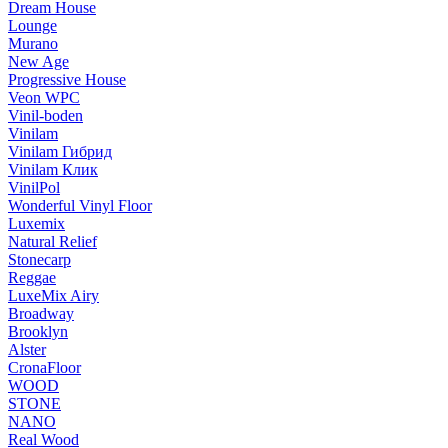
Dream House
Lounge
Murano
New Age
Progressive House
Veon WPC
Vinil-boden
Vinilam
Vinilam Гибрид
Vinilam Клик
VinilPol
Wonderful Vinyl Floor
Luxemix
Natural Relief
Stonecarp
Reggae
LuxeMix Airy
Broadway
Brooklyn
Alster
CronaFloor
WOOD
STONE
NANO
Real Wood