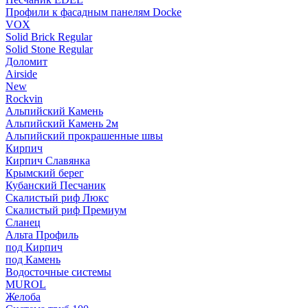
Профили к фасадным панелям Docke
VOX
Solid Brick Regular
Solid Stone Regular
Доломит
Airside
New
Rockvin
Альпийский Камень
Альпийский Камень 2м
Альпийский прокрашенные швы
Кирпич
Кирпич Славянка
Крымский берег
Кубанский Песчаник
Скалистый риф Люкс
Скалистый риф Премиум
Сланец
Альта Профиль
под Кирпич
под Камень
Водосточные системы
MUROL
Желоба