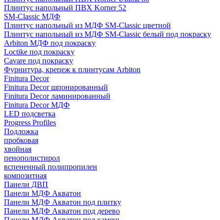
Плинтус напольный ПВХ Korner 52
SM-Classic МДФ
Плинтус напольный из МДФ SM-Classic цветной
Плинтус напольный из МДФ SM-Classic белый под покраску
Arbiton МДФ под покраску
Loctike под покраску
Cavare под покраску
Фурнитура, крепеж к плинтусам Arbiton
Finitura Decor
Finitura Decor шпонированный
Finitura Decor ламинированный
Finitura Decor МДФ
LED подсветка
Progress Profiles
Подложка
пробковая
хвойная
пенополистирол
вспененный полипропилен
композитная
Панели ДВП
Панели МДФ Акватон
Панели МДФ Акватон под плитку
Панели МДФ Акватон под дерево
Панели МДФ Акватон под камень