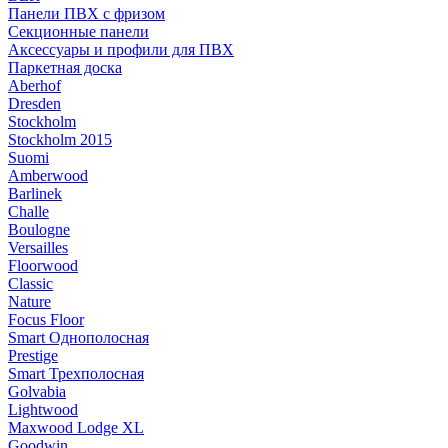
Панели ПВХ с фризом
Секционные панели
Аксессуары и профили для ПВХ
Паркетная доска
Aberhof
Dresden
Stockholm
Stockholm 2015
Suomi
Amberwood
Barlinek
Challe
Boulogne
Versailles
Floorwood
Classic
Nature
Focus Floor
Smart Однополосная
Prestige
Smart Трехполосная
Golvabia
Lightwood
Maxwood Lodge XL
Goodwin