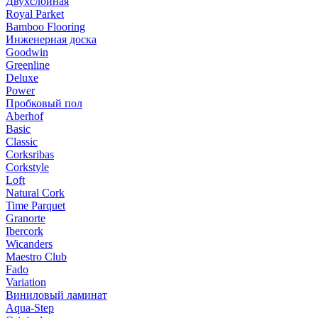
Двухслойная
Royal Parket
Bamboo Flooring
Инженерная доска
Goodwin
Greenline
Deluxe
Power
Пробковый пол
Aberhof
Basic
Classic
Corksribas
Corkstyle
Loft
Natural Cork
Time Parquet
Granorte
Ibercork
Wicanders
Мaestro Club
Fado
Variation
Виниловый ламинат
Aqua-Step