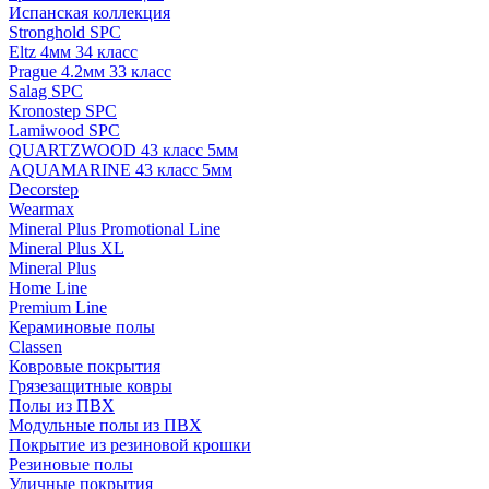
Испанская коллекция
Stronghold SPC
Eltz 4мм 34 класс
Prague 4.2мм 33 класс
Salag SPC
Kronostep SPC
Lamiwood SPC
QUARTZWOOD 43 класс 5мм
AQUAMARINE 43 класс 5мм
Decorstep
Wearmax
Mineral Plus Promotional Line
Mineral Plus XL
Mineral Plus
Home Line
Premium Line
Кераминовые полы
Classen
Ковровые покрытия
Грязезащитные ковры
Полы из ПВХ
Модульные полы из ПВХ
Покрытие из резиновой крошки
Резиновые полы
Уличные покрытия