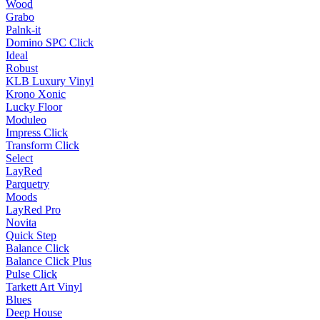
Wood
Grabo
Palnk-it
Domino SPC Click
Ideal
Robust
KLB Luxury Vinyl
Krono Xonic
Lucky Floor
Moduleo
Impress Click
Transform Click
Select
LayRed
Parquetry
Moods
LayRed Pro
Novita
Quick Step
Balance Click
Balance Click Plus
Pulse Click
Tarkett Art Vinyl
Blues
Deep House