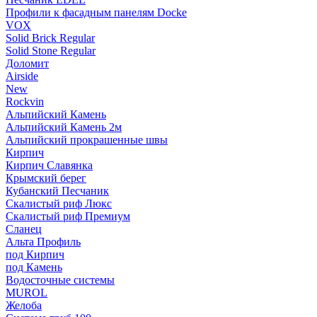
Профили к фасадным панелям Docke
VOX
Solid Brick Regular
Solid Stone Regular
Доломит
Airside
New
Rockvin
Альпийский Камень
Альпийский Камень 2м
Альпийский прокрашенные швы
Кирпич
Кирпич Славянка
Крымский берег
Кубанский Песчаник
Скалистый риф Люкс
Скалистый риф Премиум
Сланец
Альта Профиль
под Кирпич
под Камень
Водосточные системы
MUROL
Желоба