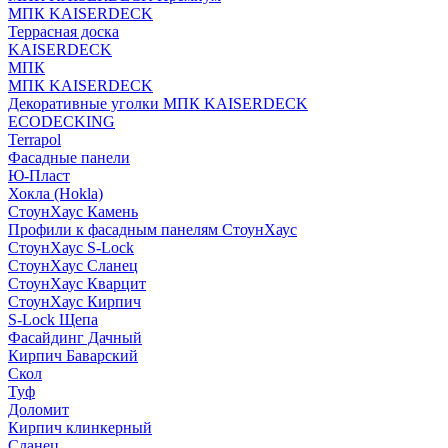
МПК KAISERDECK
Террасная доска
KAISERDECK
МПК
МПК KAISERDECK
Декоративные уголки МПК KAISERDECK
ECODECKING
Terrapol
Фасадные панели
Ю-Пласт
Хокла (Hokla)
СтоунХаус Камень
Профили к фасадным панелям СтоунХаус
СтоунХаус S-Lock
СтоунХаус Сланец
СтоунХаус Кварцит
СтоунХаус Кирпич
S-Lock Щепа
Фасайдинг Дачный
Кирпич Баварский
Скол
Туф
Доломит
Кирпич клинкерный
Сланец