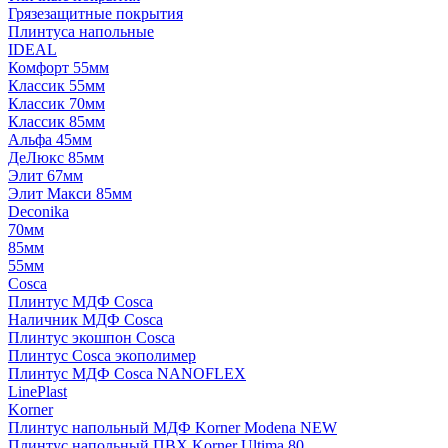
Грязезащитные покрытия
Плинтуса напольные
IDEAL
Комфорт 55мм
Классик 55мм
Классик 70мм
Классик 85мм
Альфа 45мм
ДеЛюкс 85мм
Элит 67мм
Элит Макси 85мм
Deconika
70мм
85мм
55мм
Cosca
Плинтус МДФ Cosca
Наличник МДФ Cosca
Плинтус экошпон Cosca
Плинтус Cosca экополимер
Плинтус МДФ Cosca NANOFLEX
LinePlast
Korner
Плинтус напольный МДФ Korner Modena NEW
Плинтус напольный ПВХ Korner Ultima 80