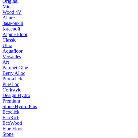
Original
Mini
Wood 4V
Allure
Замковый
Клеевой
Alpine Floor
Classic
Ultra
Aquafloor
Versailles
Art
Parquet Glue
Berry Alloc
Pure-click
PureLoc
Corkstyle
Design Hydro
Premium
Stone Hydro Plus
Ecoclick
EcoRich
EcoWood
Fine Floor
Stone