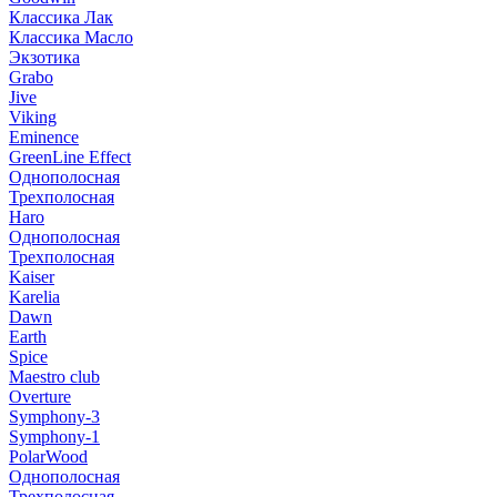
Классика Лак
Классика Масло
Экзотика
Grabo
Jive
Viking
Eminence
GreenLine Effect
Однополосная
Трехполосная
Haro
Однополосная
Трехполосная
Kaiser
Karelia
Dawn
Earth
Spice
Maestro club
Overture
Symphony-3
Symphony-1
PolarWood
Однополосная
Трехполосная