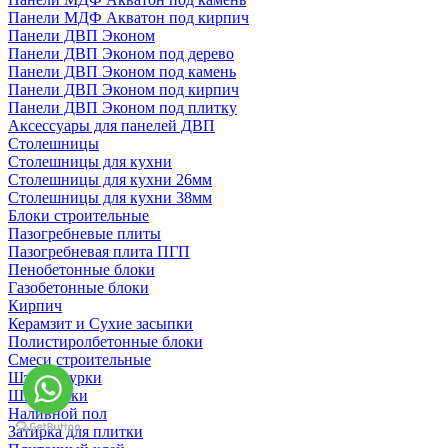
Панели МДФ Акватон под кирпич
Панели ДВП Эконом
Панели ДВП Эконом под дерево
Панели ДВП Эконом под камень
Панели ДВП Эконом под кирпич
Панели ДВП Эконом под плитку
Аксессуары для панелей ДВП
Столешницы
Столешницы для кухни
Столешницы для кухни 26мм
Столешницы для кухни 38мм
Блоки строительные
Пазогребневые плиты
Пазогребневая плита ПГП
Пенобетонные блоки
Газобетонные блоки
Кирпич
Керамзит и Сухие засыпки
Полистиролбетонные блоки
Смеси строительные
Штукартурки
Шпаклевки
Наливной пол
Затирка для плитки