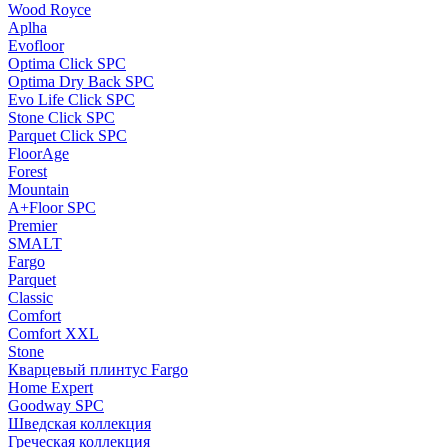
Wood Royce
Aplha
Evofloor
Optima Click SPC
Optima Dry Back SPC
Evo Life Click SPC
Stone Click SPC
Parquet Click SPC
FloorAge
Forest
Mountain
A+Floor SPC
Premier
SMALT
Fargo
Parquet
Classic
Comfort
Comfort XXL
Stone
Кварцевый плинтус Fargo
Home Expert
Goodway SPC
Шведская коллекция
Греческая коллекция