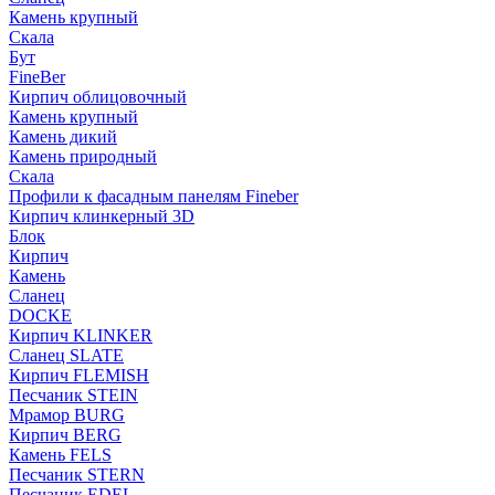
Камень крупный
Скала
Бут
FineBer
Кирпич облицовочный
Камень крупный
Камень дикий
Камень природный
Скала
Профили к фасадным панелям Fineber
Кирпич клинкерный 3D
Блок
Кирпич
Камень
Сланец
DOCKE
Кирпич KLINKER
Сланец SLATE
Кирпич FLEMISH
Пес­ча­ник STEIN
Мрамор BURG
Кирпич BERG
Камень FELS
Пес­ча­ник STERN
Пес­ча­ник EDEL