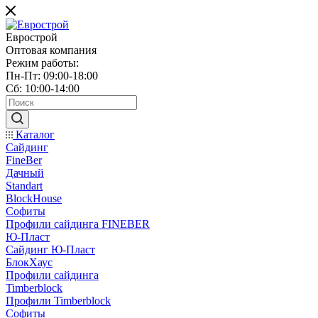
Еврострой
Оптовая компания
Режим работы:
Пн-Пт: 09:00-18:00
Сб: 10:00-14:00
Каталог
Сайдинг
FineBer
Дачный
Standart
BlockHouse
Софиты
Профили сайдинга FINEBER
Ю-Пласт
Сайдинг Ю-Пласт
БлокХаус
Профили сайдинга
Timberblock
Профили Timberblock
Софиты