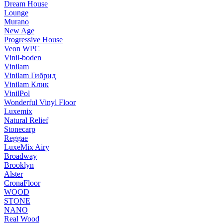
Dream House
Lounge
Murano
New Age
Progressive House
Veon WPC
Vinil-boden
Vinilam
Vinilam Гибрид
Vinilam Клик
VinilPol
Wonderful Vinyl Floor
Luxemix
Natural Relief
Stonecarp
Reggae
LuxeMix Airy
Broadway
Brooklyn
Alster
CronaFloor
WOOD
STONE
NANO
Real Wood