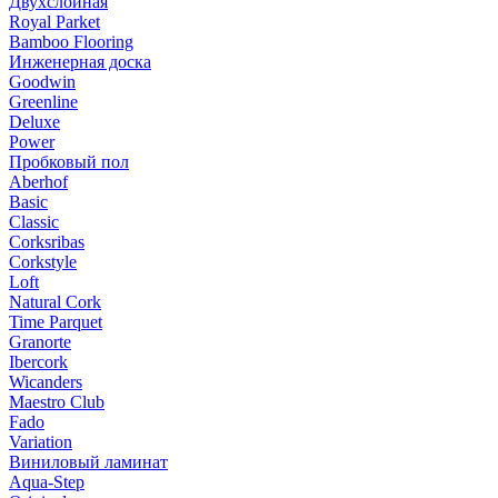
Двухслойная
Royal Parket
Bamboo Flooring
Инженерная доска
Goodwin
Greenline
Deluxe
Power
Пробковый пол
Aberhof
Basic
Classic
Corksribas
Corkstyle
Loft
Natural Cork
Time Parquet
Granorte
Ibercork
Wicanders
Мaestro Club
Fado
Variation
Виниловый ламинат
Aqua-Step