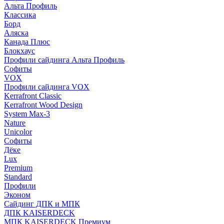
Альта Профиль
Классика
Борд
Аляска
Канада Плюс
Блокхаус
Профили сайдинга Альта Профиль
Софиты
VOX
Профили сайдинга VOX
Kerrafront Classic
Kerrafront Wood Design
System Max-3
Nature
Unicolor
Софиты
Дёке
Lux
Premium
Standard
Профили
Эконом
Сайдинг ДПК и МПК
ДПК KAISERDECK
МПК KAISERDECK Премиум