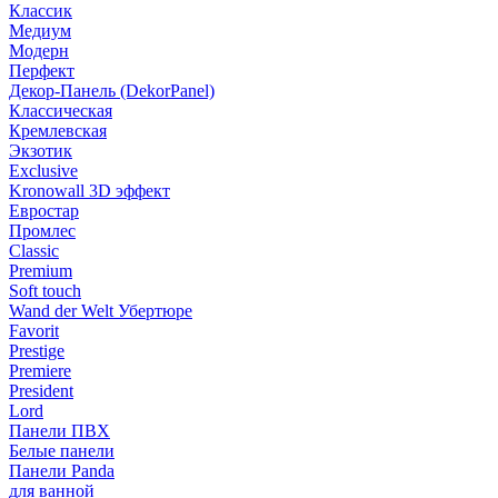
Классик
Медиум
Модерн
Перфект
Декор-Панель (DekorPanel)
Классическая
Кремлевская
Экзотик
Exclusive
Kronowall 3D эффект
Евростар
Промлес
Classic
Premium
Soft touch
Wand der Welt Убертюре
Favorit
Prestige
Premiere
President
Lord
Панели ПВХ
Белые панели
Панели Panda
для ванной