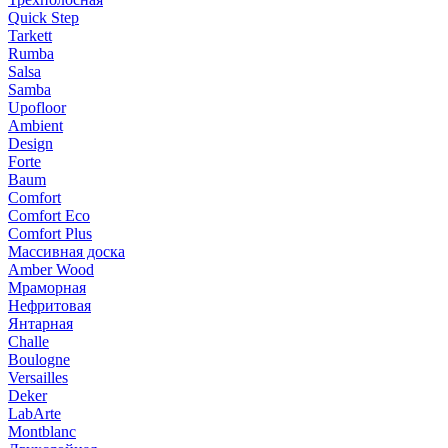
Quick Step
Tarkett
Rumba
Salsa
Samba
Upofloor
Ambient
Design
Forte
Baum
Comfort
Comfort Eco
Comfort Plus
Массивная доска
Amber Wood
Мраморная
Нефритовая
Янтарная
Challe
Boulogne
Versailles
Deker
LabArte
Montblanc