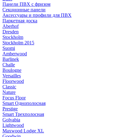
Панели ПВХ с фризом
Секционные панели
Аксессуары и профили для ПВХ
Паркетная доска
Aberhof
Dresden
Stockholm
Stockholm 2015
Suomi
Amberwood
Barlinek
Challe
Boulogne
Versailles
Floorwood
Classic
Nature
Focus Floor
Smart Однополосная
Prestige
Smart Трехполосная
Golvabia
Lightwood
Maxwood Lodge XL
Goodwin