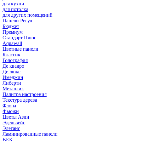
для кухни
для потолка
для других помещений
Панели Регул
Бюджет
Премиум
Стандарт Плюс
Aquawall
Цветные панели
Классик
Голография
Де квадро
Де люкс
Имеджин
Либерти
Металлик
Палитра настроения
Текстура дерева
Флора
Фьюжн
Цветы Азии
Эдельвейс
Элеганс
Ламинированные панели
ВЕК