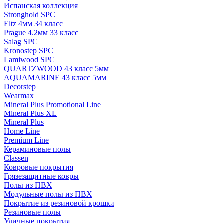
Испанская коллекция
Stronghold SPC
Eltz 4мм 34 класс
Prague 4.2мм 33 класс
Salag SPC
Kronostep SPC
Lamiwood SPC
QUARTZWOOD 43 класс 5мм
AQUAMARINE 43 класс 5мм
Decorstep
Wearmax
Mineral Plus Promotional Line
Mineral Plus XL
Mineral Plus
Home Line
Premium Line
Кераминовые полы
Classen
Ковровые покрытия
Грязезащитные ковры
Полы из ПВХ
Модульные полы из ПВХ
Покрытие из резиновой крошки
Резиновые полы
Уличные покрытия