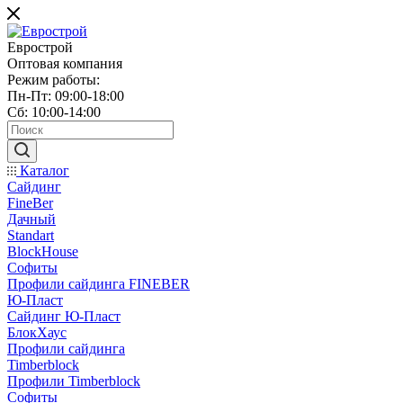
Еврострой
Оптовая компания
Режим работы:
Пн-Пт: 09:00-18:00
Сб: 10:00-14:00
Каталог
Сайдинг
FineBer
Дачный
Standart
BlockHouse
Софиты
Профили сайдинга FINEBER
Ю-Пласт
Сайдинг Ю-Пласт
БлокХаус
Профили сайдинга
Timberblock
Профили Timberblock
Софиты