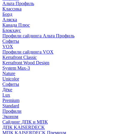
Альта Профиль
Классика
Борд
Аляска
Канада Плюс
Блокхаус
Профили сайдинга Альта Профиль
Софиты
VOX
Профили сайдинга VOX
Kerrafront Classic
Kerrafront Wood Design
System Max-3
Nature
Unicolor
Софиты
Дёке
Lux
Premium
Standard
Профили
Эконом
Сайдинг ДПК и МПК
ДПК KAISERDECK
МПК KAISERDECK Премиум