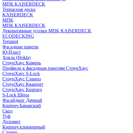
МПК KAISERDECK
Террасная доска
KAISERDECK
МПК
МПК KAISERDECK
Декоративные уголки МПК KAISERDECK
ECODECKING
Terrapol
Фасадные панели
Ю-Пласт
Хокла (Hokla)
СтоунХаус Камень
Профили к фасадным панелям СтоунХаус
СтоунХаус S-Lock
СтоунХаус Сланец
СтоунХаус Кварцит
СтоунХаус Кирпич
S-Lock Щепа
Фасайдинг Дачный
Кирпич Баварский
Скол
Туф
Доломит
Кирпич клинкерный
Сланец