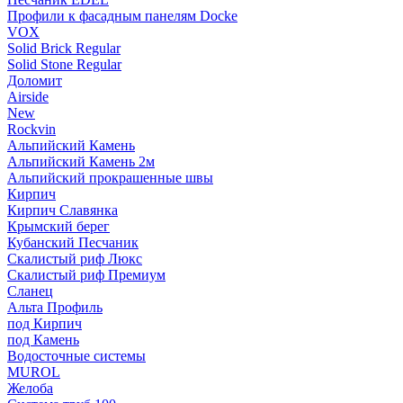
Профили к фасадным панелям Docke
VOX
Solid Brick Regular
Solid Stone Regular
Доломит
Airside
New
Rockvin
Альпийский Камень
Альпийский Камень 2м
Альпийский прокрашенные швы
Кирпич
Кирпич Славянка
Крымский берег
Кубанский Песчаник
Скалистый риф Люкс
Скалистый риф Премиум
Сланец
Альта Профиль
под Кирпич
под Камень
Водосточные системы
MUROL
Желоба