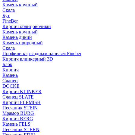
Камень крупный
Скала
Бут
FineBer
Кирпич облицовочный
Камень крупный
Камень дикий
Камень природный
Скала
Профили к фасадным панелям Fineber
Кирпич клинкерный 3D
Блок
Кирпич
Камень
Сланец
DOCKE
Кирпич KLINKER
Сланец SLATE
Кирпич FLEMISH
Пес­ча­ник STEIN
Мрамор BURG
Кирпич BERG
Камень FELS
Пес­ча­ник STERN
Пес­ча­ник EDEL