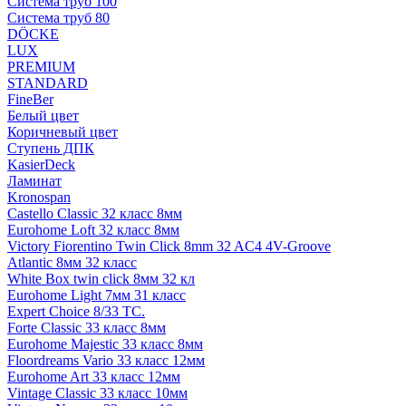
Система труб 100
Система труб 80
DÖCKE
LUX
PREMIUM
STANDARD
FineBer
Белый цвет
Коричневый цвет
Ступень ДПК
KasierDeck
Ламинат
Kronospan
Castello Classic 32 класс 8мм
Eurohome Loft 32 класс 8мм
Victory Fiorentino Twin Click 8mm 32 AC4 4V-Groove
Atlantic 8мм 32 класс
White Box twin click 8мм 32 кл
Eurohome Light 7мм 31 класс
Expert Choice 8/33 TC.
Forte Classic 33 класс 8мм
Eurohome Majestic 33 класс 8мм
Floordreams Vario 33 класс 12мм
Eurohome Art 33 класс 12мм
Vintage Classic 33 класс 10мм