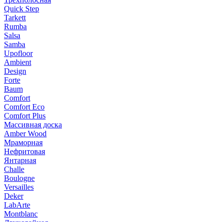
Quick Step
Tarkett
Rumba
Salsa
Samba
Upofloor
Ambient
Design
Forte
Baum
Comfort
Comfort Eco
Comfort Plus
Массивная доска
Amber Wood
Мраморная
Нефритовая
Янтарная
Challe
Boulogne
Versailles
Deker
LabArte
Montblanc