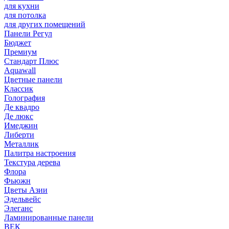
для кухни
для потолка
для других помещений
Панели Регул
Бюджет
Премиум
Стандарт Плюс
Aquawall
Цветные панели
Классик
Голография
Де квадро
Де люкс
Имеджин
Либерти
Металлик
Палитра настроения
Текстура дерева
Флора
Фьюжн
Цветы Азии
Эдельвейс
Элеганс
Ламинированные панели
ВЕК