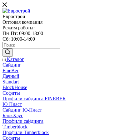
Еврострой
Оптовая компания
Режим работы:
Пн-Пт: 09:00-18:00
Сб: 10:00-14:00
Каталог
Сайдинг
FineBer
Дачный
Standart
BlockHouse
Софиты
Профили сайдинга FINEBER
Ю-Пласт
Сайдинг Ю-Пласт
БлокХаус
Профили сайдинга
Timberblock
Профили Timberblock
Софиты