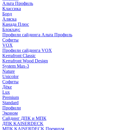
Альта Профиль
Классика
Борд
Аляска
Канада Плюс
Блокхаус
Профили сайдинга Альта Профиль
Софиты
VOX
Профили сайдинга VOX
Kerrafront Classic
Kerrafront Wood Design
System Max-3
Nature
Unicolor
Софиты
Дёке
Lux
Premium
Standard
Профили
Эконом
Сайдинг ДПК и МПК
ДПК KAISERDECK
МПК KAISERDECK Премиум