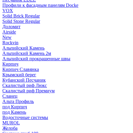
Профили к фасадным панелям Docke
VOX
Solid Brick Regular
Solid Stone Regular
Доломит
Airside
New
Rockvin
Альпийский Камень
Альпийский Камень 2м
Альпийский прокрашенные швы
Кирпич
Кирпич Славянка
Крымский берег
Кубанский Песчаник
Скалистый риф Люкс
Скалистый риф Премиум
Сланец
Альта Профиль
под Кирпич
под Камень
Водосточные системы
MUROL
Желоба