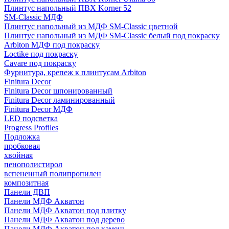
Плинтус напольный ПВХ Korner 52
SM-Classic МДФ
Плинтус напольный из МДФ SM-Classic цветной
Плинтус напольный из МДФ SM-Classic белый под покраску
Arbiton МДФ под покраску
Loctike под покраску
Cavare под покраску
Фурнитура, крепеж к плинтусам Arbiton
Finitura Decor
Finitura Decor шпонированный
Finitura Decor ламинированный
Finitura Decor МДФ
LED подсветка
Progress Profiles
Подложка
пробковая
хвойная
пенополистирол
вспененный полипропилен
композитная
Панели ДВП
Панели МДФ Акватон
Панели МДФ Акватон под плитку
Панели МДФ Акватон под дерево
Панели МДФ Акватон под камень