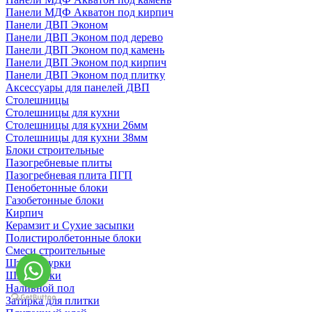
Панели МДФ Акватон под кирпич
Панели ДВП Эконом
Панели ДВП Эконом под дерево
Панели ДВП Эконом под камень
Панели ДВП Эконом под кирпич
Панели ДВП Эконом под плитку
Аксессуары для панелей ДВП
Столешницы
Столешницы для кухни
Столешницы для кухни 26мм
Столешницы для кухни 38мм
Блоки строительные
Пазогребневые плиты
Пазогребневая плита ПГП
Пенобетонные блоки
Газобетонные блоки
Кирпич
Керамзит и Сухие засыпки
Полистиролбетонные блоки
Смеси строительные
Штукартурки
Шпаклевки
Наливной пол
Затирка для плитки