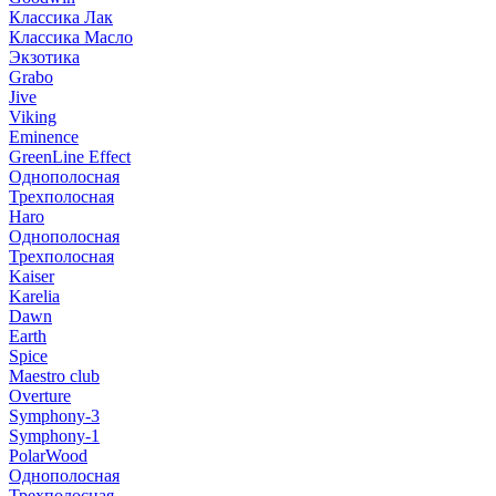
Классика Лак
Классика Масло
Экзотика
Grabo
Jive
Viking
Eminence
GreenLine Effect
Однополосная
Трехполосная
Haro
Однополосная
Трехполосная
Kaiser
Karelia
Dawn
Earth
Spice
Maestro club
Overture
Symphony-3
Symphony-1
PolarWood
Однополосная
Трехполосная