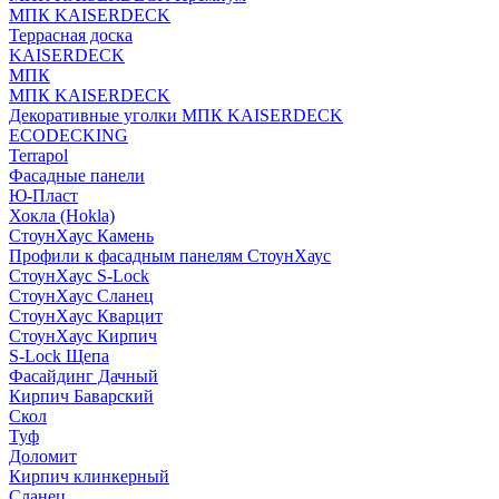
МПК KAISERDECK
Террасная доска
KAISERDECK
МПК
МПК KAISERDECK
Декоративные уголки МПК KAISERDECK
ECODECKING
Terrapol
Фасадные панели
Ю-Пласт
Хокла (Hokla)
СтоунХаус Камень
Профили к фасадным панелям СтоунХаус
СтоунХаус S-Lock
СтоунХаус Сланец
СтоунХаус Кварцит
СтоунХаус Кирпич
S-Lock Щепа
Фасайдинг Дачный
Кирпич Баварский
Скол
Туф
Доломит
Кирпич клинкерный
Сланец