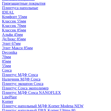
Грязезащитные покрытия
Плинтуса напольные
IDEAL
Комфорт 55мм
Классик 55мм
Классик 70мм
Классик 85мм
Альфа 45мм
ДеЛюкс 85мм
Элит 67мм
Элит Макси 85мм
Deconika
70мм
85мм
55мм
Cosca
Плинтус МДФ Cosca
Наличник МДФ Cosca
Плинтус экошпон Cosca
Плинтус Cosca экополимер
Плинтус МДФ Cosca NANOFLEX
LinePlast
Korner
Плинтус напольный МДФ Korner Modena NEW
Плинтус напольный ПВХ Korner Ultima 80