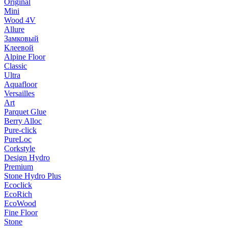
Original
Mini
Wood 4V
Allure
Замковый
Клеевой
Alpine Floor
Classic
Ultra
Aquafloor
Versailles
Art
Parquet Glue
Berry Alloc
Pure-click
PureLoc
Corkstyle
Design Hydro
Premium
Stone Hydro Plus
Ecoclick
EcoRich
EcoWood
Fine Floor
Stone