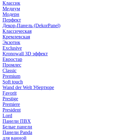
Классик
Медиум
Модерн
Перфект
Декор-Панель (DekorPanel)
Классическая
Кремлевская
Экзотик
Exclusive
Kronowall 3D эффект
Евростар
Промлес
Classic
Premium
Soft touch
Wand der Welt Убертюре
Favorit
Prestige
Premiere
President
Lord
Панели ПВХ
Белые панели
Панели Panda
для ванной