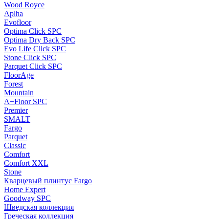
Wood Royce
Aplha
Evofloor
Optima Click SPC
Optima Dry Back SPC
Evo Life Click SPC
Stone Click SPC
Parquet Click SPC
FloorAge
Forest
Mountain
A+Floor SPC
Premier
SMALT
Fargo
Parquet
Classic
Comfort
Comfort XXL
Stone
Кварцевый плинтус Fargo
Home Expert
Goodway SPC
Шведская коллекция
Греческая коллекция