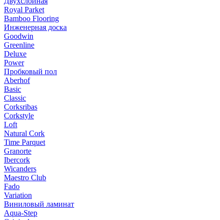
Двухслойная
Royal Parket
Bamboo Flooring
Инженерная доска
Goodwin
Greenline
Deluxe
Power
Пробковый пол
Aberhof
Basic
Classic
Corksribas
Corkstyle
Loft
Natural Cork
Time Parquet
Granorte
Ibercork
Wicanders
Мaestro Club
Fado
Variation
Виниловый ламинат
Aqua-Step