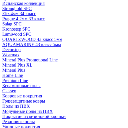
Испанская коллекция
Stronghold SPC
Eltz 4мм 34 класс
Prague 4.2мм 33 класс
Salag SPC
Kronostep SPC
Lamiwood SPC
QUARTZWOOD 43 класс 5мм
AQUAMARINE 43 класс 5мм
Decorstep
Wearmax
Mineral Plus Promotional Line
Mineral Plus XL
Mineral Plus
Home Line
Premium Line
Кераминовые полы
Classen
Ковровые покрытия
Грязезащитные ковры
Полы из ПВХ
Модульные полы из ПВХ
Покрытие из резиновой крошки
Резиновые полы
Уличные покрытия