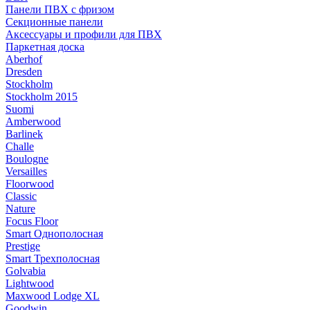
Панели ПВХ с фризом
Секционные панели
Аксессуары и профили для ПВХ
Паркетная доска
Aberhof
Dresden
Stockholm
Stockholm 2015
Suomi
Amberwood
Barlinek
Challe
Boulogne
Versailles
Floorwood
Classic
Nature
Focus Floor
Smart Однополосная
Prestige
Smart Трехполосная
Golvabia
Lightwood
Maxwood Lodge XL
Goodwin