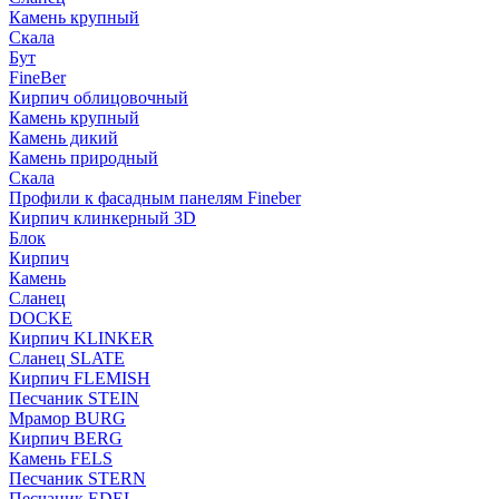
Камень крупный
Скала
Бут
FineBer
Кирпич облицовочный
Камень крупный
Камень дикий
Камень природный
Скала
Профили к фасадным панелям Fineber
Кирпич клинкерный 3D
Блок
Кирпич
Камень
Сланец
DOCKE
Кирпич KLINKER
Сланец SLATE
Кирпич FLEMISH
Пес­ча­ник STEIN
Мрамор BURG
Кирпич BERG
Камень FELS
Пес­ча­ник STERN
Пес­ча­ник EDEL