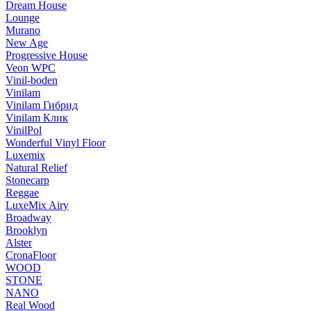
Dream House
Lounge
Murano
New Age
Progressive House
Veon WPC
Vinil-boden
Vinilam
Vinilam Гибрид
Vinilam Клик
VinilPol
Wonderful Vinyl Floor
Luxemix
Natural Relief
Stonecarp
Reggae
LuxeMix Airy
Broadway
Brooklyn
Alster
CronaFloor
WOOD
STONE
NANO
Real Wood