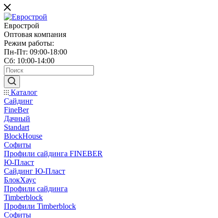
Еврострой
Оптовая компания
Режим работы:
Пн-Пт: 09:00-18:00
Сб: 10:00-14:00
Каталог
Сайдинг
FineBer
Дачный
Standart
BlockHouse
Софиты
Профили сайдинга FINEBER
Ю-Пласт
Сайдинг Ю-Пласт
БлокХаус
Профили сайдинга
Timberblock
Профили Timberblock
Софиты