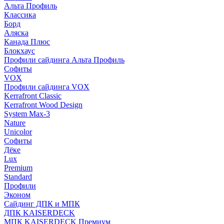
Альта Профиль
Классика
Борд
Аляска
Канада Плюс
Блокхаус
Профили сайдинга Альта Профиль
Софиты
VOX
Профили сайдинга VOX
Kerrafront Classic
Kerrafront Wood Design
System Max-3
Nature
Unicolor
Софиты
Дёке
Lux
Premium
Standard
Профили
Эконом
Сайдинг ДПК и МПК
ДПК KAISERDECK
МПК KAISERDECK Премиум