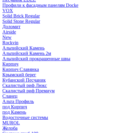
Профили к фасадным панелям Docke
VOX
Solid Brick Regular
Solid Stone Regular
Доломит
Airside
New
Rockvin
Альпийский Камень
Альпийский Камень 2м
Альпийский прокрашенные швы
Кирпич
Кирпич Славянка
Крымский берег
Кубанский Песчаник
Скалистый риф Люкс
Скалистый риф Премиум
Сланец
Альта Профиль
под Кирпич
под Камень
Водосточные системы
MUROL
Желоба