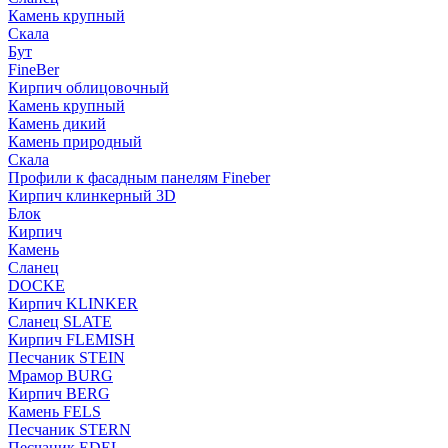
Камень крупный
Скала
Бут
FineBer
Кирпич облицовочный
Камень крупный
Камень дикий
Камень природный
Скала
Профили к фасадным панелям Fineber
Кирпич клинкерный 3D
Блок
Кирпич
Камень
Сланец
DOCKE
Кирпич KLINKER
Сланец SLATE
Кирпич FLEMISH
Пес­ча­ник STEIN
Мрамор BURG
Кирпич BERG
Камень FELS
Пес­ча­ник STERN
Пес­ча­ник EDEL