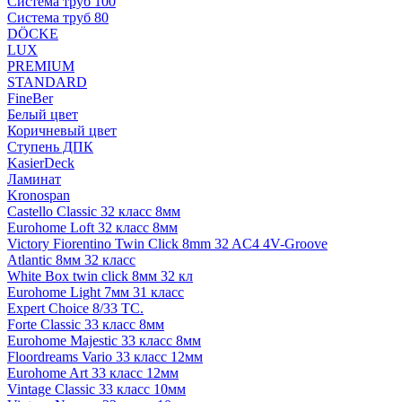
Система труб 100
Система труб 80
DÖCKE
LUX
PREMIUM
STANDARD
FineBer
Белый цвет
Коричневый цвет
Ступень ДПК
KasierDeck
Ламинат
Kronospan
Castello Classic 32 класс 8мм
Eurohome Loft 32 класс 8мм
Victory Fiorentino Twin Click 8mm 32 AC4 4V-Groove
Atlantic 8мм 32 класс
White Box twin click 8мм 32 кл
Eurohome Light 7мм 31 класс
Expert Choice 8/33 TC.
Forte Classic 33 класс 8мм
Eurohome Majestic 33 класс 8мм
Floordreams Vario 33 класс 12мм
Eurohome Art 33 класс 12мм
Vintage Classic 33 класс 10мм