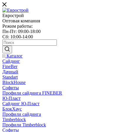
Еврострой
Оптовая компания
Режим работы:
Пн-Пт: 09:00-18:00
Сб: 10:00-14:00
Каталог
Сайдинг
FineBer
Дачный
Standart
BlockHouse
Софиты
Профили сайдинга FINEBER
Ю-Пласт
Сайдинг Ю-Пласт
БлокХаус
Профили сайдинга
Timberblock
Профили Timberblock
Софиты