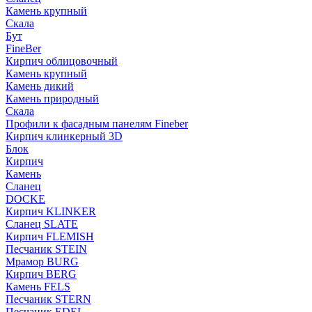
Камень крупный
Скала
Бут
FineBer
Кирпич облицовочный
Камень крупный
Камень дикий
Камень природный
Скала
Профили к фасадным панелям Fineber
Кирпич клинкерный 3D
Блок
Кирпич
Камень
Сланец
DOCKE
Кирпич KLINKER
Сланец SLATE
Кирпич FLEMISH
Пес­ча­ник STEIN
Мрамор BURG
Кирпич BERG
Камень FELS
Пес­ча­ник STERN
Пес­ча­ник EDEL