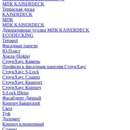
МПК KAISERDECK
Террасная доска
KAISERDECK
МПК
МПК KAISERDECK
Декоративные уголки МПК KAISERDECK
ECODECKING
Terrapol
Фасадные панели
Ю-Пласт
Хокла (Hokla)
СтоунХаус Камень
Профили к фасадным панелям СтоунХаус
СтоунХаус S-Lock
СтоунХаус Сланец
СтоунХаус Кварцит
СтоунХаус Кирпич
S-Lock Щепа
Фасайдинг Дачный
Кирпич Баварский
Скол
Туф
Доломит
Кирпич клинкерный
Сланец