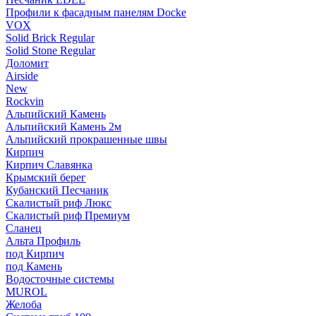
Профили к фасадным панелям Docke
VOX
Solid Brick Regular
Solid Stone Regular
Доломит
Airside
New
Rockvin
Альпийский Камень
Альпийский Камень 2м
Альпийский прокрашенные швы
Кирпич
Кирпич Славянка
Крымский берег
Кубанский Песчаник
Скалистый риф Люкс
Скалистый риф Премиум
Сланец
Альта Профиль
под Кирпич
под Камень
Водосточные системы
MUROL
Желоба