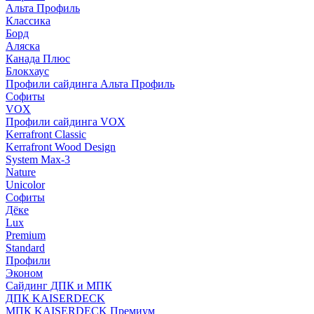
Альта Профиль
Классика
Борд
Аляска
Канада Плюс
Блокхаус
Профили сайдинга Альта Профиль
Софиты
VOX
Профили сайдинга VOX
Kerrafront Classic
Kerrafront Wood Design
System Max-3
Nature
Unicolor
Софиты
Дёке
Lux
Premium
Standard
Профили
Эконом
Сайдинг ДПК и МПК
ДПК KAISERDECK
МПК KAISERDECK Премиум