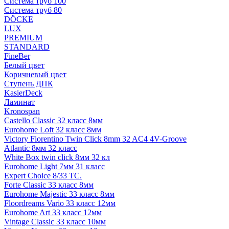
Система труб 100
Система труб 80
DÖCKE
LUX
PREMIUM
STANDARD
FineBer
Белый цвет
Коричневый цвет
Ступень ДПК
KasierDeck
Ламинат
Kronospan
Castello Classic 32 класс 8мм
Eurohome Loft 32 класс 8мм
Victory Fiorentino Twin Click 8mm 32 AC4 4V-Groove
Atlantic 8мм 32 класс
White Box twin click 8мм 32 кл
Eurohome Light 7мм 31 класс
Expert Choice 8/33 TC.
Forte Classic 33 класс 8мм
Eurohome Majestic 33 класс 8мм
Floordreams Vario 33 класс 12мм
Eurohome Art 33 класс 12мм
Vintage Classic 33 класс 10мм