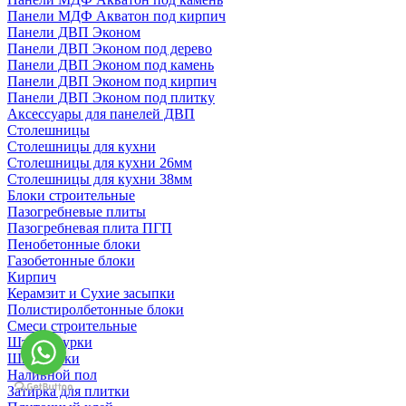
Панели МДФ Акватон под кирпич
Панели ДВП Эконом
Панели ДВП Эконом под дерево
Панели ДВП Эконом под камень
Панели ДВП Эконом под кирпич
Панели ДВП Эконом под плитку
Аксессуары для панелей ДВП
Столешницы
Столешницы для кухни
Столешницы для кухни 26мм
Столешницы для кухни 38мм
Блоки строительные
Пазогребневые плиты
Пазогребневая плита ПГП
Пенобетонные блоки
Газобетонные блоки
Кирпич
Керамзит и Сухие засыпки
Полистиролбетонные блоки
Смеси строительные
Штукартурки
Шпаклевки
Наливной пол
Затирка для плитки