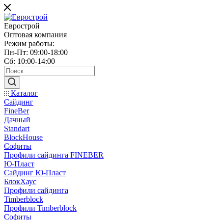
Еврострой
Оптовая компания
Режим работы:
Пн-Пт: 09:00-18:00
Сб: 10:00-14:00
Каталог
Сайдинг
FineBer
Дачный
Standart
BlockHouse
Софиты
Профили сайдинга FINEBER
Ю-Пласт
Сайдинг Ю-Пласт
БлокХаус
Профили сайдинга
Timberblock
Профили Timberblock
Софиты