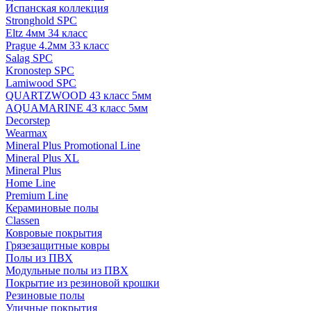
Испанская коллекция
Stronghold SPC
Eltz 4мм 34 класс
Prague 4.2мм 33 класс
Salag SPC
Kronostep SPC
Lamiwood SPC
QUARTZWOOD 43 класс 5мм
AQUAMARINE 43 класс 5мм
Decorstep
Wearmax
Mineral Plus Promotional Line
Mineral Plus XL
Mineral Plus
Home Line
Premium Line
Кераминовые полы
Classen
Ковровые покрытия
Грязезащитные ковры
Полы из ПВХ
Модульные полы из ПВХ
Покрытие из резиновой крошки
Резиновые полы
Уличные покрытия