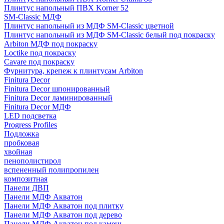
Плинтус напольный ПВХ Korner 52
SM-Classic МДФ
Плинтус напольный из МДФ SM-Classic цветной
Плинтус напольный из МДФ SM-Classic белый под покраску
Arbiton МДФ под покраску
Loctike под покраску
Cavare под покраску
Фурнитура, крепеж к плинтусам Arbiton
Finitura Decor
Finitura Decor шпонированный
Finitura Decor ламинированный
Finitura Decor МДФ
LED подсветка
Progress Profiles
Подложка
пробковая
хвойная
пенополистирол
вспененный полипропилен
композитная
Панели ДВП
Панели МДФ Акватон
Панели МДФ Акватон под плитку
Панели МДФ Акватон под дерево
Панели МДФ Акватон под камень