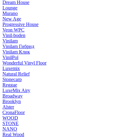
Dream House
Lounge
Murano
New Age
Progressive House
Veon WPC
Vinil-boden
Vinilam
Vinilam Гибрид
Vinilam Клик
VinilPol
Wonderful Vinyl Floor
Luxemix
Natural Relief
Stonecarp
Reggae
LuxeMix Airy
Broadway
Brooklyn
Alster
CronaFloor
WOOD
STONE
NANO
Real Wood