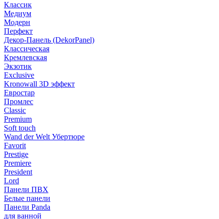
Классик
Медиум
Модерн
Перфект
Декор-Панель (DekorPanel)
Классическая
Кремлевская
Экзотик
Exclusive
Kronowall 3D эффект
Евростар
Промлес
Classic
Premium
Soft touch
Wand der Welt Убертюре
Favorit
Prestige
Premiere
President
Lord
Панели ПВХ
Белые панели
Панели Panda
для ванной