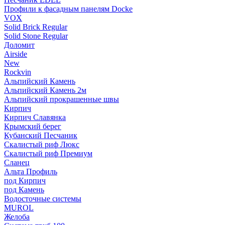
Профили к фасадным панелям Docke
VOX
Solid Brick Regular
Solid Stone Regular
Доломит
Airside
New
Rockvin
Альпийский Камень
Альпийский Камень 2м
Альпийский прокрашенные швы
Кирпич
Кирпич Славянка
Крымский берег
Кубанский Песчаник
Скалистый риф Люкс
Скалистый риф Премиум
Сланец
Альта Профиль
под Кирпич
под Камень
Водосточные системы
MUROL
Желоба