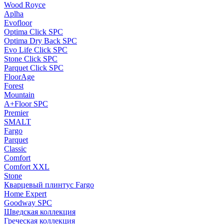
Wood Royce
Aplha
Evofloor
Optima Click SPC
Optima Dry Back SPC
Evo Life Click SPC
Stone Click SPC
Parquet Click SPC
FloorAge
Forest
Mountain
A+Floor SPC
Premier
SMALT
Fargo
Parquet
Classic
Comfort
Comfort XXL
Stone
Кварцевый плинтус Fargo
Home Expert
Goodway SPC
Шведская коллекция
Греческая коллекция