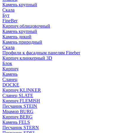
Камень крупный
Скала
Бут
FineBer
Кирпич облицовочный
Камень крупный
Камень дикий
Камень природный
Скала
Профили к фасадным панелям Fineber
Кирпич клинкерный 3D
Блок
Кирпич
Камень
Сланец
DOCKE
Кирпич KLINKER
Сланец SLATE
Кирпич FLEMISH
Пес­ча­ник STEIN
Мрамор BURG
Кирпич BERG
Камень FELS
Пес­ча­ник STERN
Пес­ча­ник EDEL