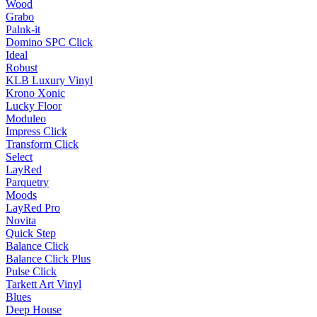
Wood
Grabo
Palnk-it
Domino SPC Click
Ideal
Robust
KLB Luxury Vinyl
Krono Xonic
Lucky Floor
Moduleo
Impress Click
Transform Click
Select
LayRed
Parquetry
Moods
LayRed Pro
Novita
Quick Step
Balance Click
Balance Click Plus
Pulse Click
Tarkett Art Vinyl
Blues
Deep House