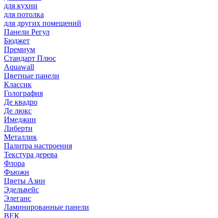
для кухни
для потолка
для других помещений
Панели Регул
Бюджет
Премиум
Стандарт Плюс
Aquawall
Цветные панели
Классик
Голография
Де квадро
Де люкс
Имеджин
Либерти
Металлик
Палитра настроения
Текстура дерева
Флора
Фьюжн
Цветы Азии
Эдельвейс
Элеганс
Ламинированные панели
ВЕК