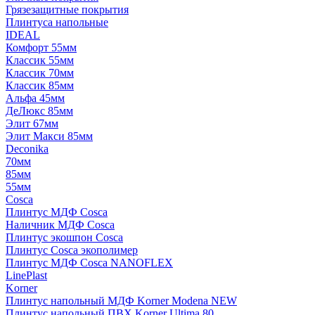
Грязезащитные покрытия
Плинтуса напольные
IDEAL
Комфорт 55мм
Классик 55мм
Классик 70мм
Классик 85мм
Альфа 45мм
ДеЛюкс 85мм
Элит 67мм
Элит Макси 85мм
Deconika
70мм
85мм
55мм
Cosca
Плинтус МДФ Cosca
Наличник МДФ Cosca
Плинтус экошпон Cosca
Плинтус Cosca экополимер
Плинтус МДФ Cosca NANOFLEX
LinePlast
Korner
Плинтус напольный МДФ Korner Modena NEW
Плинтус напольный ПВХ Korner Ultima 80