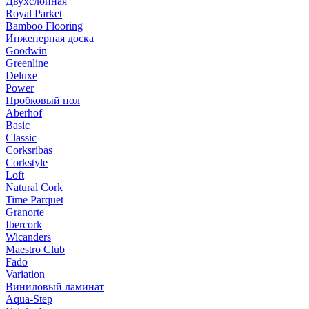
Двухслойная
Royal Parket
Bamboo Flooring
Инженерная доска
Goodwin
Greenline
Deluxe
Power
Пробковый пол
Aberhof
Basic
Classic
Corksribas
Corkstyle
Loft
Natural Cork
Time Parquet
Granorte
Ibercork
Wicanders
Мaestro Club
Fado
Variation
Виниловый ламинат
Aqua-Step