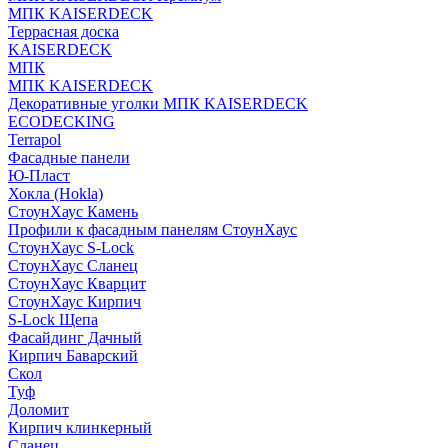
МПК KAISERDECK
Террасная доска
KAISERDECK
МПК
МПК KAISERDECK
Декоративные уголки МПК KAISERDECK
ECODECKING
Terrapol
Фасадные панели
Ю-Пласт
Хокла (Hokla)
СтоунХаус Камень
Профили к фасадным панелям СтоунХаус
СтоунХаус S-Lock
СтоунХаус Сланец
СтоунХаус Кварцит
СтоунХаус Кирпич
S-Lock Щепа
Фасайдинг Дачный
Кирпич Баварский
Скол
Туф
Доломит
Кирпич клинкерный
Сланец