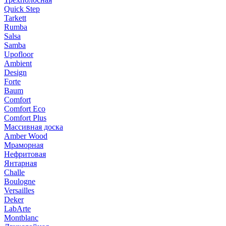
Quick Step
Tarkett
Rumba
Salsa
Samba
Upofloor
Ambient
Design
Forte
Baum
Comfort
Comfort Eco
Comfort Plus
Массивная доска
Amber Wood
Мраморная
Нефритовая
Янтарная
Challe
Boulogne
Versailles
Deker
LabArte
Montblanc