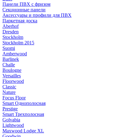
Панели ПВХ с фризом
Секционные панели
Аксессуары и профили для ПВХ
Паркетная доска
Aberhof
Dresden
Stockholm
Stockholm 2015
Suomi
Amberwood
Barlinek
Challe
Boulogne
Versailles
Floorwood
Classic
Nature
Focus Floor
Smart Однополосная
Prestige
Smart Трехполосная
Golvabia
Lightwood
Maxwood Lodge XL
Goodwin