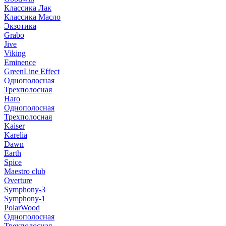
Классика Лак
Классика Масло
Экзотика
Grabo
Jive
Viking
Eminence
GreenLine Effect
Однополосная
Трехполосная
Haro
Однополосная
Трехполосная
Kaiser
Karelia
Dawn
Earth
Spice
Maestro club
Overture
Symphony-3
Symphony-1
PolarWood
Однополосная
Трехполосная