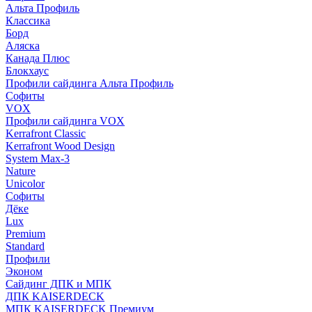
Альта Профиль
Классика
Борд
Аляска
Канада Плюс
Блокхаус
Профили сайдинга Альта Профиль
Софиты
VOX
Профили сайдинга VOX
Kerrafront Classic
Kerrafront Wood Design
System Max-3
Nature
Unicolor
Софиты
Дёке
Lux
Premium
Standard
Профили
Эконом
Сайдинг ДПК и МПК
ДПК KAISERDECK
МПК KAISERDECK Премиум