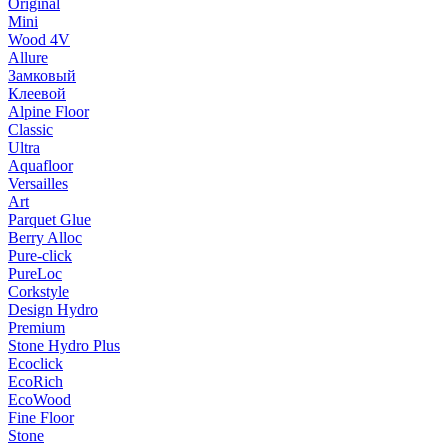
Original
Mini
Wood 4V
Allure
Замковый
Клеевой
Alpine Floor
Classic
Ultra
Aquafloor
Versailles
Art
Parquet Glue
Berry Alloc
Pure-click
PureLoc
Corkstyle
Design Hydro
Premium
Stone Hydro Plus
Ecoclick
EcoRich
EcoWood
Fine Floor
Stone