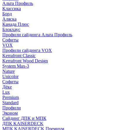
Альта Профиль
Классика
Борд
Аляска
Канада Плюс
Блокхаус
Профили сайдинга Альта Профиль
Софиты
VOX
Профили сайдинга VOX
Kerrafront Classic
Kerrafront Wood Design
System Max-3
Nature
Unicolor
Софиты
Дёке
Lux
Premium
Standard
Профили
Эконом
Сайдинг ДПК и МПК
ДПК KAISERDECK
МПК KAISERDECK Премиум