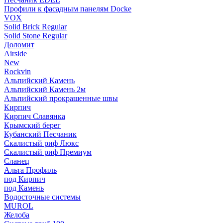
Профили к фасадным панелям Docke
VOX
Solid Brick Regular
Solid Stone Regular
Доломит
Airside
New
Rockvin
Альпийский Камень
Альпийский Камень 2м
Альпийский прокрашенные швы
Кирпич
Кирпич Славянка
Крымский берег
Кубанский Песчаник
Скалистый риф Люкс
Скалистый риф Премиум
Сланец
Альта Профиль
под Кирпич
под Камень
Водосточные системы
MUROL
Желоба