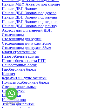
Панели МДФ Акватон под кирпич
Панели ДВП Эконом
Панели ДВП Эконом под дерево
Панели ДВП Эконом под камень
Панели ДВП Эконом под кирпич
Панели ДВП Эконом под плитку
Аксессуары для панелей ДВП
Столешницы
Столешницы для кухни
Столешницы для кухни 26мм
Столешницы для кухни 38мм
Блоки строительные
Пазогребневые плиты
Пазогребневая плита ПГП
Пенобетонные блоки
Газобетонные блоки
Кирпич
Керамзит и Сухие засыпки
Полистиролбетонные блоки
Смеси строительные
Штукартурки
Шпаклевки
Наливной пол
Затирка для плитки