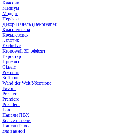
Классик
Медиум
Модерн
Перфект
Декор-Панель (DekorPanel)
Классическая
Кремлевская
Экзотик
Exclusive
Kronowall 3D эффект
Евростар
Промлес
Classic
Premium
Soft touch
Wand der Welt Убертюре
Favorit
Prestige
Premiere
President
Lord
Панели ПВХ
Белые панели
Панели Panda
для ванной