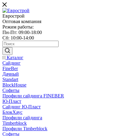
Еврострой
Оптовая компания
Режим работы:
Пн-Пт: 09:00-18:00
Сб: 10:00-14:00
Каталог
Сайдинг
FineBer
Дачный
Standart
BlockHouse
Софиты
Профили сайдинга FINEBER
Ю-Пласт
Сайдинг Ю-Пласт
БлокХаус
Профили сайдинга
Timberblock
Профили Timberblock
Софиты