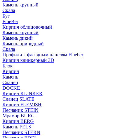
Камень крупный
Скала
Бут
FineBer
Кирпич облицовочный
Камень крупный
Камень дикий
Камень природный
Скала
Профили к фасадным панелям Fineber
Кирпич клинкерный 3D
Блок
Кирпич
Камень
Сланец
DOCKE
Кирпич KLINKER
Сланец SLATE
Кирпич FLEMISH
Пес­ча­ник STEIN
Мрамор BURG
Кирпич BERG
Камень FELS
Пес­ча­ник STERN
Пес­ча­ник EDEL