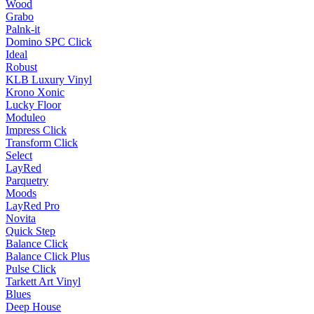
Wood
Grabo
Palnk-it
Domino SPC Click
Ideal
Robust
KLB Luxury Vinyl
Krono Xonic
Lucky Floor
Moduleo
Impress Click
Transform Click
Select
LayRed
Parquetry
Moods
LayRed Pro
Novita
Quick Step
Balance Click
Balance Click Plus
Pulse Click
Tarkett Art Vinyl
Blues
Deep House