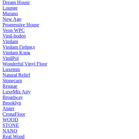
Dream House
Lounge
Murano
New Age
Progressive House
Veon WPC
Vinil-boden
Vinilam
Vinilam Гибрид
Vinilam Клик
VinilPol
Wonderful Vinyl Floor
Luxemix
Natural Relief
Stonecarp
Reggae
LuxeMix Airy
Broadway
Brooklyn
Alster
CronaFloor
WOOD
STONE
NANO
Real Wood