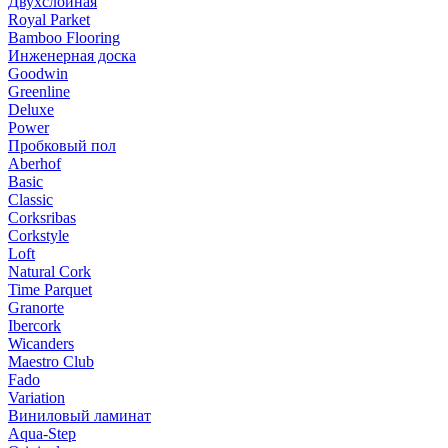
Двухслойная
Royal Parket
Bamboo Flooring
Инженерная доска
Goodwin
Greenline
Deluxe
Power
Пробковый пол
Aberhof
Basic
Classic
Corksribas
Corkstyle
Loft
Natural Cork
Time Parquet
Granorte
Ibercork
Wicanders
Мaestro Club
Fado
Variation
Виниловый ламинат
Aqua-Step