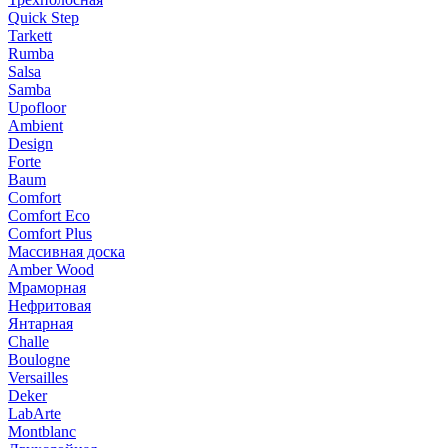
Quick Step
Tarkett
Rumba
Salsa
Samba
Upofloor
Ambient
Design
Forte
Baum
Comfort
Comfort Eco
Comfort Plus
Массивная доска
Amber Wood
Мраморная
Нефритовая
Янтарная
Challe
Boulogne
Versailles
Deker
LabArte
Montblanc