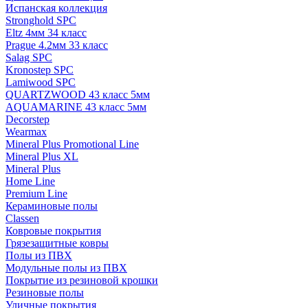
Испанская коллекция
Stronghold SPC
Eltz 4мм 34 класс
Prague 4.2мм 33 класс
Salag SPC
Kronostep SPC
Lamiwood SPC
QUARTZWOOD 43 класс 5мм
AQUAMARINE 43 класс 5мм
Decorstep
Wearmax
Mineral Plus Promotional Line
Mineral Plus XL
Mineral Plus
Home Line
Premium Line
Кераминовые полы
Classen
Ковровые покрытия
Грязезащитные ковры
Полы из ПВХ
Модульные полы из ПВХ
Покрытие из резиновой крошки
Резиновые полы
Уличные покрытия