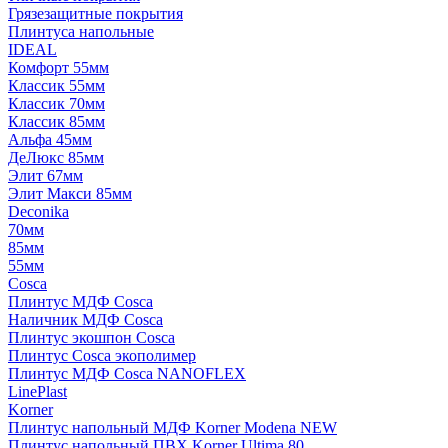
Грязезащитные покрытия
Плинтуса напольные
IDEAL
Комфорт 55мм
Классик 55мм
Классик 70мм
Классик 85мм
Альфа 45мм
ДеЛюкс 85мм
Элит 67мм
Элит Макси 85мм
Deconika
70мм
85мм
55мм
Cosca
Плинтус МДФ Cosca
Наличник МДФ Cosca
Плинтус экошпон Cosca
Плинтус Cosca экополимер
Плинтус МДФ Cosca NANOFLEX
LinePlast
Korner
Плинтус напольный МДФ Korner Modena NEW
Плинтус напольный ПВХ Korner Ultima 80