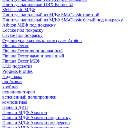
Плинтус напольный ПВХ Korner 52
SM-Classic МДФ
Плинтус напольный из МДФ SM-Classic цветной
Плинтус напольный из МДФ SM-Classic белый под покраску
Arbiton МДФ под покраску
Loctike под покраску
Cavare под покраску
Фурнитура, крепеж к плинтусам Arbiton
Finitura Decor
Finitura Decor шпонированный
Finitura Decor ламинированный
Finitura Decor МДФ
LED подсветка
Progress Profiles
Подложка
пробковая
хвойная
пенополистирол
вспененный полипропилен
композитная
Панели ДВП
Панели МДФ Акватон
Панели МДФ Акватон под плитку
Панели МДФ Акватон под дерево
Панели МДФ Акватон под камень