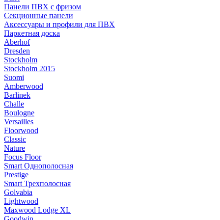
Панели ПВХ с фризом
Секционные панели
Аксессуары и профили для ПВХ
Паркетная доска
Aberhof
Dresden
Stockholm
Stockholm 2015
Suomi
Amberwood
Barlinek
Challe
Boulogne
Versailles
Floorwood
Classic
Nature
Focus Floor
Smart Однополосная
Prestige
Smart Трехполосная
Golvabia
Lightwood
Maxwood Lodge XL
Goodwin