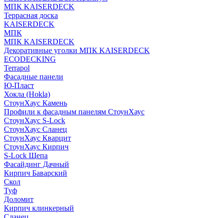
МПК KAISERDECK
Террасная доска
KAISERDECK
МПК
МПК KAISERDECK
Декоративные уголки МПК KAISERDECK
ECODECKING
Terrapol
Фасадные панели
Ю-Пласт
Хокла (Hokla)
СтоунХаус Камень
Профили к фасадным панелям СтоунХаус
СтоунХаус S-Lock
СтоунХаус Сланец
СтоунХаус Кварцит
СтоунХаус Кирпич
S-Lock Щепа
Фасайдинг Дачный
Кирпич Баварский
Скол
Туф
Доломит
Кирпич клинкерный
Сланец