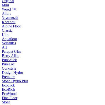
Original
Mini
Wood 4V
Allure
Замковый
Клеевой
Alpine Floor
Classic
Ultra
Aquafloor
Versailles
Art
Parquet Glue
Berry Alloc
Pure-click
PureLoc
Corkstyle
Design Hydro
Premium
Stone Hydro Plus
Ecoclick
EcoRich
EcoWood
Fine Floor
Stone