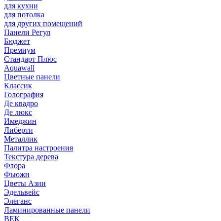
для кухни
для потолка
для других помещений
Панели Регул
Бюджет
Премиум
Стандарт Плюс
Aquawall
Цветные панели
Классик
Голография
Де квадро
Де люкс
Имеджин
Либерти
Металлик
Палитра настроения
Текстура дерева
Флора
Фьюжн
Цветы Азии
Эдельвейс
Элеганс
Ламинированные панели
ВЕК