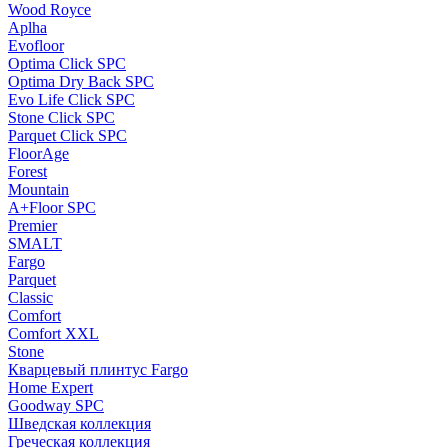
Wood Royce
Aplha
Evofloor
Optima Click SPC
Optima Dry Back SPC
Evo Life Click SPC
Stone Click SPC
Parquet Click SPC
FloorAge
Forest
Mountain
A+Floor SPC
Premier
SMALT
Fargo
Parquet
Classic
Comfort
Comfort XXL
Stone
Кварцевый плинтус Fargo
Home Expert
Goodway SPC
Шведская коллекция
Греческая коллекция