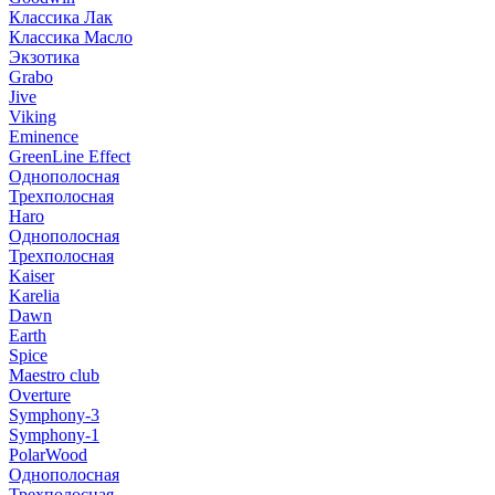
Классика Лак
Классика Масло
Экзотика
Grabo
Jive
Viking
Eminence
GreenLine Effect
Однополосная
Трехполосная
Haro
Однополосная
Трехполосная
Kaiser
Karelia
Dawn
Earth
Spice
Maestro club
Overture
Symphony-3
Symphony-1
PolarWood
Однополосная
Трехполосная