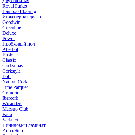
Двухслойная
Royal Parket
Bamboo Flooring
Инженерная доска
Goodwin
Greenline
Deluxe
Power
Пробковый пол
Aberhof
Basic
Classic
Corksribas
Corkstyle
Loft
Natural Cork
Time Parquet
Granorte
Ibercork
Wicanders
Мaestro Club
Fado
Variation
Виниловый ламинат
Aqua-Step