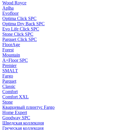
Wood Royce
Aplha
Evofloor
Optima Click SPC
Optima Dry Back SPC
Evo Life Click SPC
Stone Click SPC
Parquet Click SPC
FloorAge
Forest
Mountain
A+Floor SPC
Premier
SMALT
Fargo
Parquet
Classic
Comfort
Comfort XXL
Stone
Кварцевый плинтус Fargo
Home Expert
Goodway SPC
Шведская коллекция
Греческая коллекция