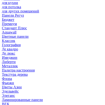
для кухни
для потолка
для других помещений
Панели Регул
Бюджет
Премиум
Стандарт Плюс
Aquawall
Цветные панели
Классик
Голография
Де квадро
Де люкс
Имеджин
Либерти
Металлик
Палитра настроения
Текстура дерева
Флора
Фьюжн
Цветы Азии
Эдельвейс
Элеганс
Ламинированные панели
ВЕК