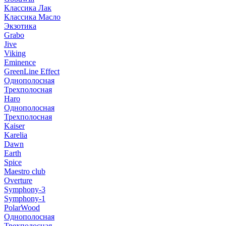
Классика Лак
Классика Масло
Экзотика
Grabo
Jive
Viking
Eminence
GreenLine Effect
Однополосная
Трехполосная
Haro
Однополосная
Трехполосная
Kaiser
Karelia
Dawn
Earth
Spice
Maestro club
Overture
Symphony-3
Symphony-1
PolarWood
Однополосная
Трехполосная