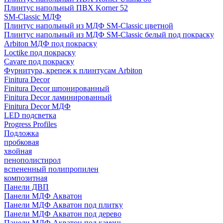
Плинтус напольный ПВХ Korner 52
SM-Classic МДФ
Плинтус напольный из МДФ SM-Classic цветной
Плинтус напольный из МДФ SM-Classic белый под покраску
Arbiton МДФ под покраску
Loctike под покраску
Cavare под покраску
Фурнитура, крепеж к плинтусам Arbiton
Finitura Decor
Finitura Decor шпонированный
Finitura Decor ламинированный
Finitura Decor МДФ
LED подсветка
Progress Profiles
Подложка
пробковая
хвойная
пенополистирол
вспененный полипропилен
композитная
Панели ДВП
Панели МДФ Акватон
Панели МДФ Акватон под плитку
Панели МДФ Акватон под дерево
Панели МДФ Акватон под камень