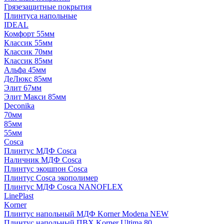
Грязезащитные покрытия
Плинтуса напольные
IDEAL
Комфорт 55мм
Классик 55мм
Классик 70мм
Классик 85мм
Альфа 45мм
ДеЛюкс 85мм
Элит 67мм
Элит Макси 85мм
Deconika
70мм
85мм
55мм
Cosca
Плинтус МДФ Cosca
Наличник МДФ Cosca
Плинтус экошпон Cosca
Плинтус Cosca экополимер
Плинтус МДФ Cosca NANOFLEX
LinePlast
Korner
Плинтус напольный МДФ Korner Modena NEW
Плинтус напольный ПВХ Korner Ultima 80