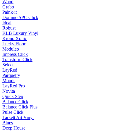
Wood
Grabo
Palnk-it
Domino SPC Click
Ideal
Robust
KLB Luxury Vinyl
Krono Xonic
Lucky Floor
Moduleo
Impress Click
Transform Click
Select
LayRed
Parquetry
Moods
LayRed Pro
Novita
Quick Step
Balance Click
Balance Click Plus
Pulse Click
Tarkett Art Vinyl
Blues
Deep House