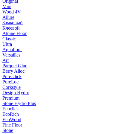
Original
Mini
Wood 4V
Allure
Замковый
Клеевой
Alpine Floor
Classic
Ultra
Aquafloor
Versailles
Art
Parquet Glue
Berry Alloc
Pure-click
PureLoc
Corkstyle
Design Hydro
Premium
Stone Hydro Plus
Ecoclick
EcoRich
EcoWood
Fine Floor
Stone