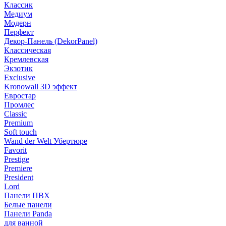
Классик
Медиум
Модерн
Перфект
Декор-Панель (DekorPanel)
Классическая
Кремлевская
Экзотик
Exclusive
Kronowall 3D эффект
Евростар
Промлес
Classic
Premium
Soft touch
Wand der Welt Убертюре
Favorit
Prestige
Premiere
President
Lord
Панели ПВХ
Белые панели
Панели Panda
для ванной