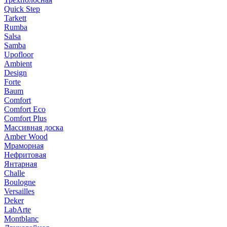
Quick Step
Tarkett
Rumba
Salsa
Samba
Upofloor
Ambient
Design
Forte
Baum
Comfort
Comfort Eco
Comfort Plus
Массивная доска
Amber Wood
Мраморная
Нефритовая
Янтарная
Challe
Boulogne
Versailles
Deker
LabArte
Montblanc