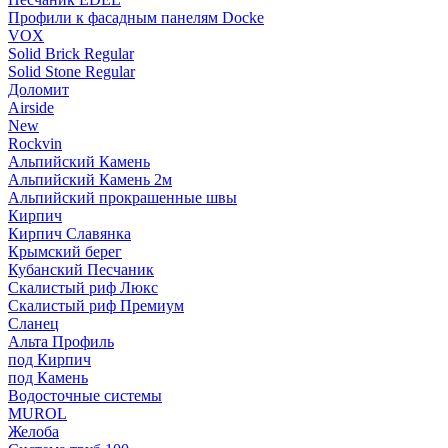
Профили к фасадным панелям Docke
VOX
Solid Brick Regular
Solid Stone Regular
Доломит
Airside
New
Rockvin
Альпийский Камень
Альпийский Камень 2м
Альпийский прокрашенные швы
Кирпич
Кирпич Славянка
Крымский берег
Кубанский Песчаник
Скалистый риф Люкс
Скалистый риф Премиум
Сланец
Альта Профиль
под Кирпич
под Камень
Водосточные системы
MUROL
Желоба