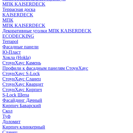
МПК KAISERDECK
Террасная доска
KAISERDECK
МПК
МПК KAISERDECK
Декоративные уголки МПК KAISERDECK
ECODECKING
Terrapol
Фасадные панели
Ю-Пласт
Хокла (Hokla)
СтоунХаус Камень
Профили к фасадным панелям СтоунХаус
СтоунХаус S-Lock
СтоунХаус Сланец
СтоунХаус Кварцит
СтоунХаус Кирпич
S-Lock Щепа
Фасайдинг Дачный
Кирпич Баварский
Скол
Туф
Доломит
Кирпич клинкерный
Сланец