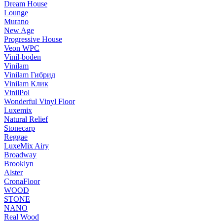
Dream House
Lounge
Murano
New Age
Progressive House
Veon WPC
Vinil-boden
Vinilam
Vinilam Гибрид
Vinilam Клик
VinilPol
Wonderful Vinyl Floor
Luxemix
Natural Relief
Stonecarp
Reggae
LuxeMix Airy
Broadway
Brooklyn
Alster
CronaFloor
WOOD
STONE
NANO
Real Wood