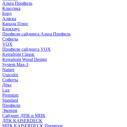
Альта Профиль
Классика
Борд
Аляска
Канада Плюс
Блокхаус
Профили сайдинга Альта Профиль
Софиты
VOX
Профили сайдинга VOX
Kerrafront Classic
Kerrafront Wood Design
System Max-3
Nature
Unicolor
Софиты
Дёке
Lux
Premium
Standard
Профили
Эконом
Сайдинг ДПК и МПК
ДПК KAISERDECK
МПК KAISERDECK Премиум