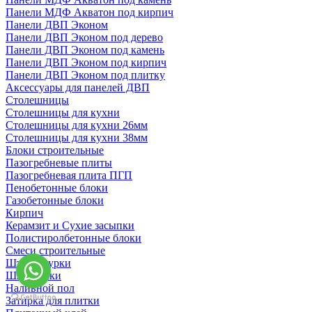
Панели МДФ Акватон под кирпич
Панели ДВП Эконом
Панели ДВП Эконом под дерево
Панели ДВП Эконом под камень
Панели ДВП Эконом под кирпич
Панели ДВП Эконом под плитку
Аксессуары для панелей ДВП
Столешницы
Столешницы для кухни
Столешницы для кухни 26мм
Столешницы для кухни 38мм
Блоки строительные
Пазогребневые плиты
Пазогребневая плита ПГП
Пенобетонные блоки
Газобетонные блоки
Кирпич
Керамзит и Сухие засыпки
Полистиролбетонные блоки
Смеси строительные
Штукартурки
Шпаклевки
Наливной пол
Затирка для плитки