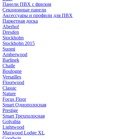
Панели ПВХ с фризом
Секционные панели
Аксессуары и профили для ПВХ
Паркетная доска
Aberhof
Dresden
Stockholm
Stockholm 2015
Suomi
Amberwood
Barlinek
Challe
Boulogne
Versailles
Floorwood
Classic
Nature
Focus Floor
Smart Однополосная
Prestige
Smart Трехполосная
Golvabia
Lightwood
Maxwood Lodge XL
Goodwin