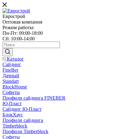
Еврострой
Оптовая компания
Режим работы:
Пн-Пт: 09:00-18:00
Сб: 10:00-14:00
Каталог
Сайдинг
FineBer
Дачный
Standart
BlockHouse
Софиты
Профили сайдинга FINEBER
Ю-Пласт
Сайдинг Ю-Пласт
БлокХаус
Профили сайдинга
Timberblock
Профили Timberblock
Софиты