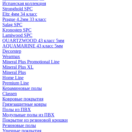
Испанская коллекция
Stronghold SPC
Eltz 4мм 34 класс
Prague 4.2мм 33 класс
Salag SPC
Kronostep SPC
Lamiwood SPC
QUARTZWOOD 43 класс 5мм
AQUAMARINE 43 класс 5мм
Decorstep
Wearmax
Mineral Plus Promotional Line
Mineral Plus XL
Mineral Plus
Home Line
Premium Line
Кераминовые полы
Classen
Ковровые покрытия
Грязезащитные ковры
Полы из ПВХ
Модульные полы из ПВХ
Покрытие из резиновой крошки
Резиновые полы
Уличные покрытия