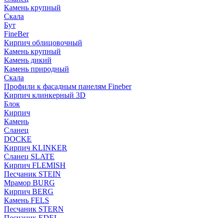
Камень крупный
Скала
Бут
FineBer
Кирпич облицовочный
Камень крупный
Камень дикий
Камень природный
Скала
Профили к фасадным панелям Fineber
Кирпич клинкерный 3D
Блок
Кирпич
Камень
Сланец
DOCKE
Кирпич KLINKER
Сланец SLATE
Кирпич FLEMISH
Пес­ча­ник STEIN
Мрамор BURG
Кирпич BERG
Камень FELS
Пес­ча­ник STERN
Пес­ча­ник EDEL