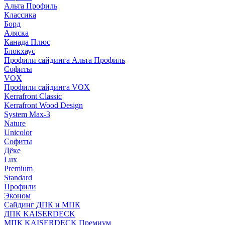
Альта Профиль
Классика
Борд
Аляска
Канада Плюс
Блокхаус
Профили сайдинга Альта Профиль
Софиты
VOX
Профили сайдинга VOX
Kerrafront Classic
Kerrafront Wood Design
System Max-3
Nature
Unicolor
Софиты
Дёке
Lux
Premium
Standard
Профили
Эконом
Сайдинг ДПК и МПК
ДПК KAISERDECK
МПК KAISERDECK Премиум