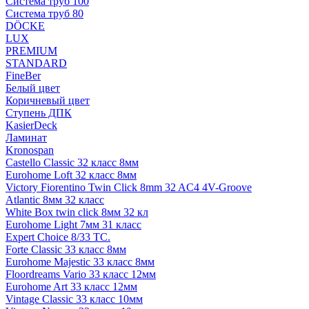
Система труб 100
Система труб 80
DÖCKE
LUX
PREMIUM
STANDARD
FineBer
Белый цвет
Коричневый цвет
Ступень ДПК
KasierDeck
Ламинат
Kronospan
Castello Classic 32 класс 8мм
Eurohome Loft 32 класс 8мм
Victory Fiorentino Twin Click 8mm 32 AC4 4V-Groove
Atlantic 8мм 32 класс
White Box twin click 8мм 32 кл
Eurohome Light 7мм 31 класс
Expert Choice 8/33 TC.
Forte Classic 33 класс 8мм
Eurohome Majestic 33 класс 8мм
Floordreams Vario 33 класс 12мм
Eurohome Art 33 класс 12мм
Vintage Classic 33 класс 10мм