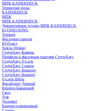
МПК KAISERDECK
Террасная доска
KAISERDECK
МПК
МПК KAISERDECK
Декоративные уголки МПК KAISERDECK
ECODECKING
Terrapol
Фасадные панели
Ю-Пласт
Хокла (Hokla)
СтоунХаус Камень
Профили к фасадным панелям СтоунХаус
СтоунХаус S-Lock
СтоунХаус Сланец
СтоунХаус Кварцит
СтоунХаус Кирпич
S-Lock Щепа
Фасайдинг Дачный
Кирпич Баварский
Скол
Туф
Доломит
Кирпич клинкерный
Сланец