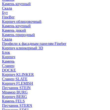
Камень крупный
Скала
Бут
FineBer
Кирпич облицовочный
Камень крупный
Камень дикий
Камень природный
Скала
Профили к фасадным панелям Fineber
Кирпич клинкерный 3D
Блок
Кирпич
Камень
Сланец
DOCKE
Кирпич KLINKER
Сланец SLATE
Кирпич FLEMISH
Пес­ча­ник STEIN
Мрамор BURG
Кирпич BERG
Камень FELS
Пес­ча­ник STERN
Пес­ча­ник EDEL