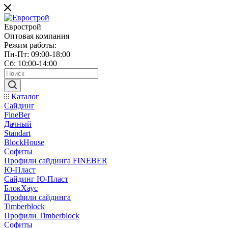
Еврострой
Оптовая компания
Режим работы:
Пн-Пт: 09:00-18:00
Сб: 10:00-14:00
Каталог
Сайдинг
FineBer
Дачный
Standart
BlockHouse
Софиты
Профили сайдинга FINEBER
Ю-Пласт
Сайдинг Ю-Пласт
БлокХаус
Профили сайдинга
Timberblock
Профили Timberblock
Софиты