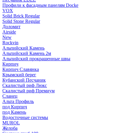
Профили к фасадным панелям Docke
VOX
Solid Brick Regular
Solid Stone Regular
Доломит
Airside
New
Rockvin
Альпийский Камень
Альпийский Камень 2м
Альпийский прокрашенные швы
Кирпич
Кирпич Славянка
Крымский берег
Кубанский Песчаник
Скалистый риф Люкс
Скалистый риф Премиум
Сланец
Альта Профиль
под Кирпич
под Камень
Водосточные системы
MUROL
Желоба