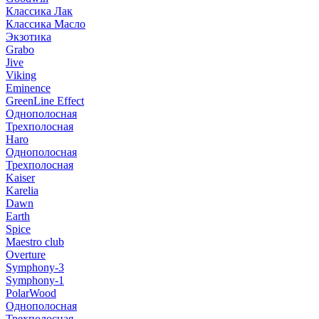
Классика Лак
Классика Масло
Экзотика
Grabo
Jive
Viking
Eminence
GreenLine Effect
Однополосная
Трехполосная
Haro
Однополосная
Трехполосная
Kaiser
Karelia
Dawn
Earth
Spice
Maestro club
Overture
Symphony-3
Symphony-1
PolarWood
Однополосная
Трехполосная