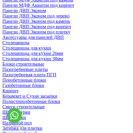
Панели МДФ Акватон под кирпич
Панели ДВП Эконом
Панели ДВП Эконом под дерево
Панели ДВП Эконом под камень
Панели ДВП Эконом под кирпич
Панели ДВП Эконом под плитку
Аксессуары для панелей ДВП
Столешницы
Столешницы для кухни
Столешницы для кухни 26мм
Столешницы для кухни 38мм
Блоки строительные
Пазогребневые плиты
Пазогребневая плита ПГП
Пенобетонные блоки
Газобетонные блоки
Кирпич
Керамзит и Сухие засыпки
Полистиролбетонные блоки
Смеси строительные
Штукартурки
Шпаклевки
Наливной пол
Затирка для плитки