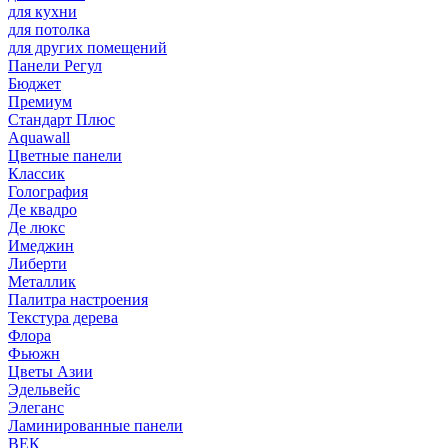
для кухни
для потолка
для других помещений
Панели Регул
Бюджет
Премиум
Стандарт Плюс
Aquawall
Цветные панели
Классик
Голография
Де квадро
Де люкс
Имеджин
Либерти
Металлик
Палитра настроения
Текстура дерева
Флора
Фьюжн
Цветы Азии
Эдельвейс
Элеганс
Ламинированные панели
ВЕК