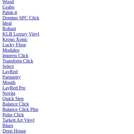
Wood
Grabo
Palnk-it
Domino SPC Click
Ideal
Robust
KLB Luxury Vinyl
Krono Xonic
Lucky Floor
Moduleo
Impress Click
Transform Click
Select
LayRed
Parquetry
Moods
LayRed Pro
Novita
Quick Step
Balance Click
Balance Click Plus
Pulse Click
Tarkett Art Vinyl
Blues
Deep House