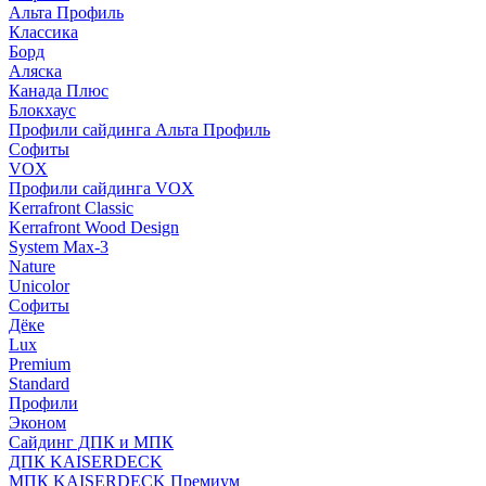
Альта Профиль
Классика
Борд
Аляска
Канада Плюс
Блокхаус
Профили сайдинга Альта Профиль
Софиты
VOX
Профили сайдинга VOX
Kerrafront Classic
Kerrafront Wood Design
System Max-3
Nature
Unicolor
Софиты
Дёке
Lux
Premium
Standard
Профили
Эконом
Сайдинг ДПК и МПК
ДПК KAISERDECK
МПК KAISERDECK Премиум