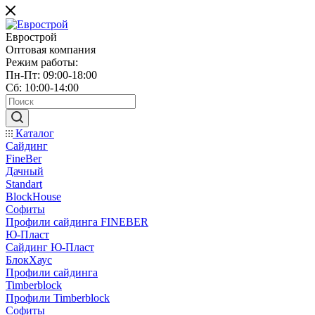
Еврострой
Оптовая компания
Режим работы:
Пн-Пт: 09:00-18:00
Сб: 10:00-14:00
Каталог
Сайдинг
FineBer
Дачный
Standart
BlockHouse
Софиты
Профили сайдинга FINEBER
Ю-Пласт
Сайдинг Ю-Пласт
БлокХаус
Профили сайдинга
Timberblock
Профили Timberblock
Софиты