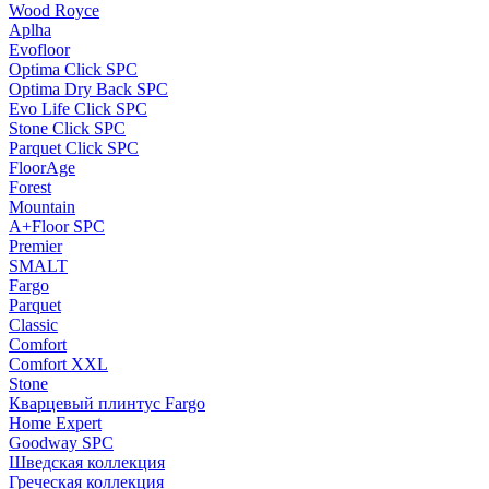
Wood Royce
Aplha
Evofloor
Optima Click SPC
Optima Dry Back SPC
Evo Life Click SPC
Stone Click SPC
Parquet Click SPC
FloorAge
Forest
Mountain
A+Floor SPC
Premier
SMALT
Fargo
Parquet
Classic
Comfort
Comfort XXL
Stone
Кварцевый плинтус Fargo
Home Expert
Goodway SPC
Шведская коллекция
Греческая коллекция