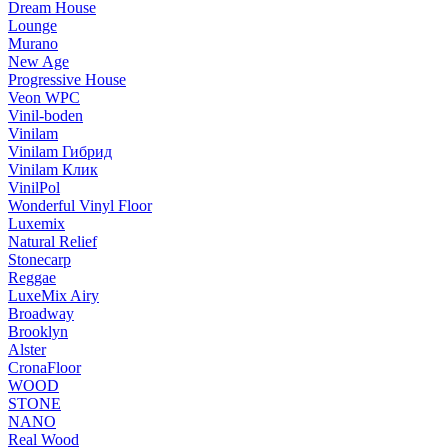
Dream House
Lounge
Murano
New Age
Progressive House
Veon WPC
Vinil-boden
Vinilam
Vinilam Гибрид
Vinilam Клик
VinilPol
Wonderful Vinyl Floor
Luxemix
Natural Relief
Stonecarp
Reggae
LuxeMix Airy
Broadway
Brooklyn
Alster
CronaFloor
WOOD
STONE
NANO
Real Wood