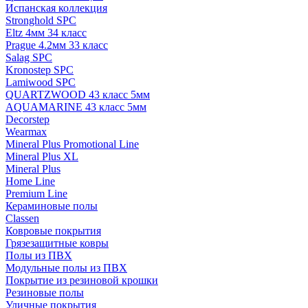
Испанская коллекция
Stronghold SPC
Eltz 4мм 34 класс
Prague 4.2мм 33 класс
Salag SPC
Kronostep SPC
Lamiwood SPC
QUARTZWOOD 43 класс 5мм
AQUAMARINE 43 класс 5мм
Decorstep
Wearmax
Mineral Plus Promotional Line
Mineral Plus XL
Mineral Plus
Home Line
Premium Line
Кераминовые полы
Classen
Ковровые покрытия
Грязезащитные ковры
Полы из ПВХ
Модульные полы из ПВХ
Покрытие из резиновой крошки
Резиновые полы
Уличные покрытия