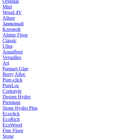
Original
Mini
Wood 4V
Allure
Замковый
Клеевой
Alpine Floor
Classic
Ultra
Aquafloor
Versailles
Art
Parquet Glue
Berry Alloc
Pure-click
PureLoc
Corkstyle
Design Hydro
Premium
Stone Hydro Plus
Ecoclick
EcoRich
EcoWood
Fine Floor
Stone