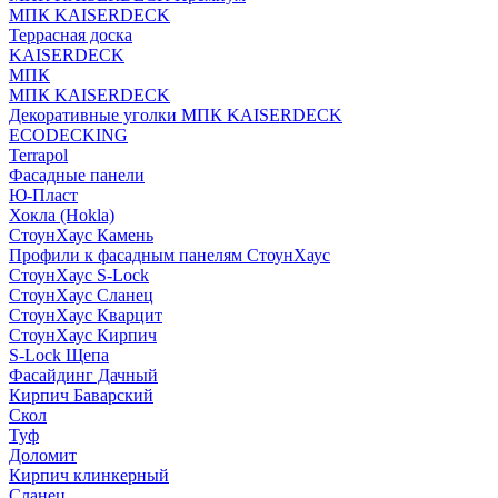
МПК KAISERDECK
Террасная доска
KAISERDECK
МПК
МПК KAISERDECK
Декоративные уголки МПК KAISERDECK
ECODECKING
Terrapol
Фасадные панели
Ю-Пласт
Хокла (Hokla)
СтоунХаус Камень
Профили к фасадным панелям СтоунХаус
СтоунХаус S-Lock
СтоунХаус Сланец
СтоунХаус Кварцит
СтоунХаус Кирпич
S-Lock Щепа
Фасайдинг Дачный
Кирпич Баварский
Скол
Туф
Доломит
Кирпич клинкерный
Сланец