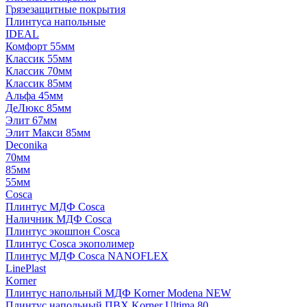
Грязезащитные покрытия
Плинтуса напольные
IDEAL
Комфорт 55мм
Классик 55мм
Классик 70мм
Классик 85мм
Альфа 45мм
ДеЛюкс 85мм
Элит 67мм
Элит Макси 85мм
Deconika
70мм
85мм
55мм
Cosca
Плинтус МДФ Cosca
Наличник МДФ Cosca
Плинтус экошпон Cosca
Плинтус Cosca экополимер
Плинтус МДФ Cosca NANOFLEX
LinePlast
Korner
Плинтус напольный МДФ Korner Modena NEW
Плинтус напольный ПВХ Korner Ultima 80