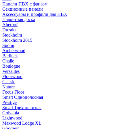
Панели ПВХ с фризом
Секционные панели
Аксессуары и профили для ПВХ
Паркетная доска
Aberhof
Dresden
Stockholm
Stockholm 2015
Suomi
Amberwood
Barlinek
Challe
Boulogne
Versailles
Floorwood
Classic
Nature
Focus Floor
Smart Однополосная
Prestige
Smart Трехполосная
Golvabia
Lightwood
Maxwood Lodge XL
Goodwin