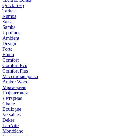
Quick Step
Tarkett
Rumba
Salsa
Samba
Upofloor
Ambient
Design
Forte
Baum
Comfort
Comfort Eco
Comfort Plus
Массивная доска
Amber Wood
Мраморная
Нефритовая
Янтарная
Challe
Boulogne
Versailles
Deker
LabArte
Montblanc