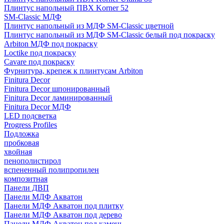
Плинтус напольный ПВХ Korner 52
SM-Classic МДФ
Плинтус напольный из МДФ SM-Classic цветной
Плинтус напольный из МДФ SM-Classic белый под покраску
Arbiton МДФ под покраску
Loctike под покраску
Cavare под покраску
Фурнитура, крепеж к плинтусам Arbiton
Finitura Decor
Finitura Decor шпонированный
Finitura Decor ламинированный
Finitura Decor МДФ
LED подсветка
Progress Profiles
Подложка
пробковая
хвойная
пенополистирол
вспененный полипропилен
композитная
Панели ДВП
Панели МДФ Акватон
Панели МДФ Акватон под плитку
Панели МДФ Акватон под дерево
Панели МДФ Акватон под камень