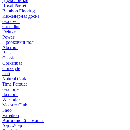
Двухслойная
Royal Parket
Bamboo Flooring
Инженерная доска
Goodwin
Greenline
Deluxe
Power
Пробковый пол
Aberhof
Basic
Classic
Corksribas
Corkstyle
Loft
Natural Cork
Time Parquet
Granorte
Ibercork
Wicanders
Мaestro Club
Fado
Variation
Виниловый ламинат
Aqua-Step