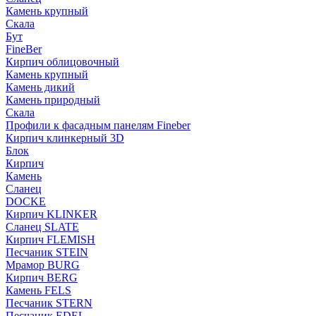
Камень крупный
Скала
Бут
FineBer
Кирпич облицовочный
Камень крупный
Камень дикий
Камень природный
Скала
Профили к фасадным панелям Fineber
Кирпич клинкерный 3D
Блок
Кирпич
Камень
Сланец
DOCKE
Кирпич KLINKER
Сланец SLATE
Кирпич FLEMISH
Пес­ча­ник STEIN
Мрамор BURG
Кирпич BERG
Камень FELS
Пес­ча­ник STERN
Пес­ча­ник EDEL