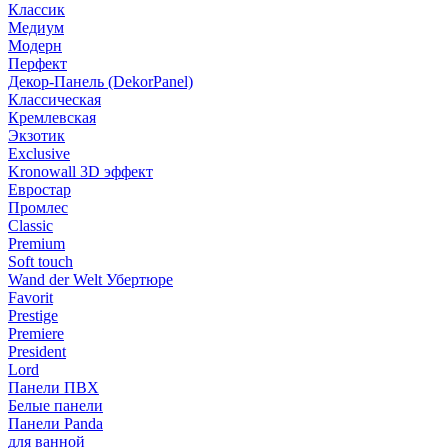
Классик
Медиум
Модерн
Перфект
Декор-Панель (DekorPanel)
Классическая
Кремлевская
Экзотик
Exclusive
Kronowall 3D эффект
Евростар
Промлес
Classic
Premium
Soft touch
Wand der Welt Убертюре
Favorit
Prestige
Premiere
President
Lord
Панели ПВХ
Белые панели
Панели Panda
для ванной