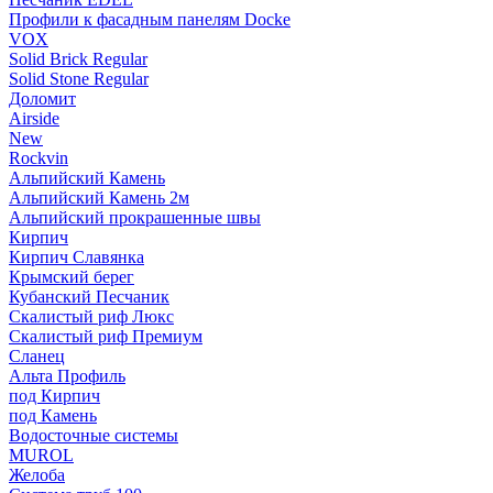
Профили к фасадным панелям Docke
VOX
Solid Brick Regular
Solid Stone Regular
Доломит
Airside
New
Rockvin
Альпийский Камень
Альпийский Камень 2м
Альпийский прокрашенные швы
Кирпич
Кирпич Славянка
Крымский берег
Кубанский Песчаник
Скалистый риф Люкс
Скалистый риф Премиум
Сланец
Альта Профиль
под Кирпич
под Камень
Водосточные системы
MUROL
Желоба