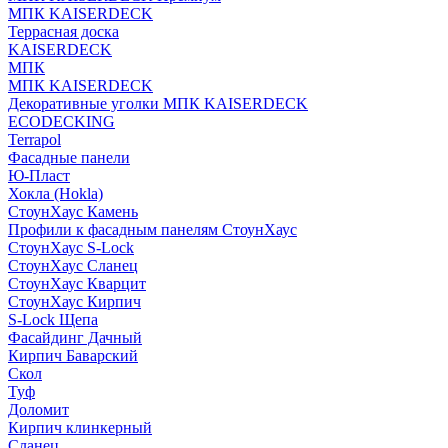
МПК KAISERDECK
Террасная доска
KAISERDECK
МПК
МПК KAISERDECK
Декоративные уголки МПК KAISERDECK
ECODECKING
Terrapol
Фасадные панели
Ю-Пласт
Хокла (Hokla)
СтоунХаус Камень
Профили к фасадным панелям СтоунХаус
СтоунХаус S-Lock
СтоунХаус Сланец
СтоунХаус Кварцит
СтоунХаус Кирпич
S-Lock Щепа
Фасайдинг Дачный
Кирпич Баварский
Скол
Туф
Доломит
Кирпич клинкерный
Сланец