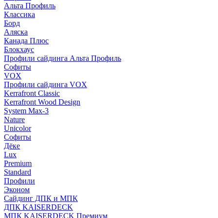
Альта Профиль
Классика
Борд
Аляска
Канада Плюс
Блокхаус
Профили сайдинга Альта Профиль
Софиты
VOX
Профили сайдинга VOX
Kerrafront Classic
Kerrafront Wood Design
System Max-3
Nature
Unicolor
Софиты
Дёке
Lux
Premium
Standard
Профили
Эконом
Сайдинг ДПК и МПК
ДПК KAISERDECK
МПК KAISERDECK Премиум