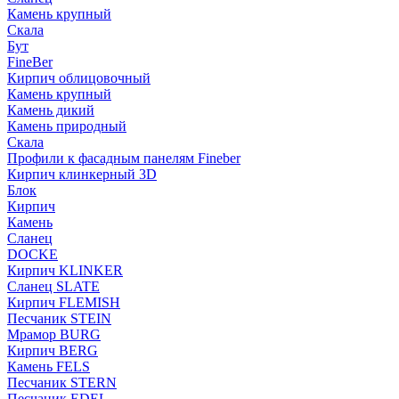
Камень крупный
Скала
Бут
FineBer
Кирпич облицовочный
Камень крупный
Камень дикий
Камень природный
Скала
Профили к фасадным панелям Fineber
Кирпич клинкерный 3D
Блок
Кирпич
Камень
Сланец
DOCKE
Кирпич KLINKER
Сланец SLATE
Кирпич FLEMISH
Пес­ча­ник STEIN
Мрамор BURG
Кирпич BERG
Камень FELS
Пес­ча­ник STERN
Пес­ча­ник EDEL