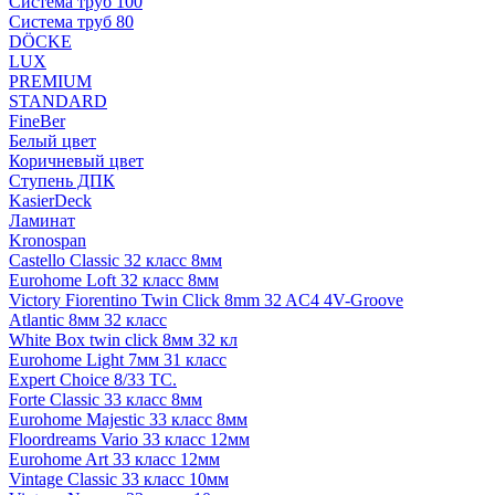
Система труб 100
Система труб 80
DÖCKE
LUX
PREMIUM
STANDARD
FineBer
Белый цвет
Коричневый цвет
Ступень ДПК
KasierDeck
Ламинат
Kronospan
Castello Classic 32 класс 8мм
Eurohome Loft 32 класс 8мм
Victory Fiorentino Twin Click 8mm 32 AC4 4V-Groove
Atlantic 8мм 32 класс
White Box twin click 8мм 32 кл
Eurohome Light 7мм 31 класс
Expert Choice 8/33 TC.
Forte Classic 33 класс 8мм
Eurohome Majestic 33 класс 8мм
Floordreams Vario 33 класс 12мм
Eurohome Art 33 класс 12мм
Vintage Classic 33 класс 10мм