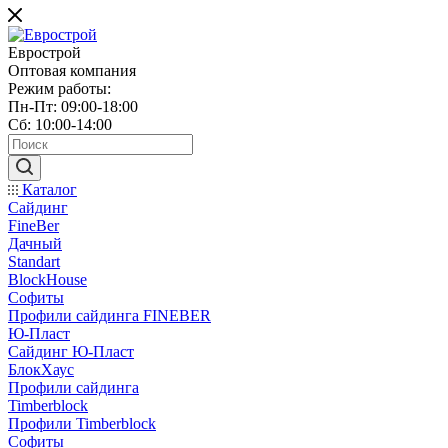
Еврострой
Оптовая компания
Режим работы:
Пн-Пт: 09:00-18:00
Сб: 10:00-14:00
Каталог
Сайдинг
FineBer
Дачный
Standart
BlockHouse
Софиты
Профили сайдинга FINEBER
Ю-Пласт
Сайдинг Ю-Пласт
БлокХаус
Профили сайдинга
Timberblock
Профили Timberblock
Софиты