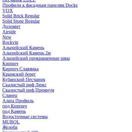
Профили к фасадным панелям Docke
VOX
Solid Brick Regular
Solid Stone Regular
Доломит
Airside
New
Rockvin
Альпийский Камень
Альпийский Камень 2м
Альпийский прокрашенные швы
Кирпич
Кирпич Славянка
Крымский берег
Кубанский Песчаник
Скалистый риф Люкс
Скалистый риф Премиум
Сланец
Альта Профиль
под Кирпич
под Камень
Водосточные системы
MUROL
Желоба