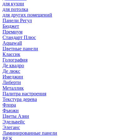
для кухни
для потолка
для других помещений
Панели Регул
Бюджет
Премиум
Стандарт Плюс
Aquawall
Цветные панели
Классик
Голография
Де квадро
Де люкс
Имеджин
Либерти
Металлик
Палитра настроения
Текстура дерева
Флора
Фьюжн
Цветы Азии
Эдельвейс
Элеганс
Ламинированные панели
ВЕК