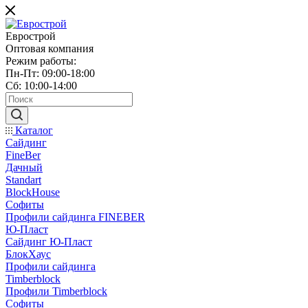
Еврострой
Оптовая компания
Режим работы:
Пн-Пт: 09:00-18:00
Сб: 10:00-14:00
Каталог
Сайдинг
FineBer
Дачный
Standart
BlockHouse
Софиты
Профили сайдинга FINEBER
Ю-Пласт
Сайдинг Ю-Пласт
БлокХаус
Профили сайдинга
Timberblock
Профили Timberblock
Софиты