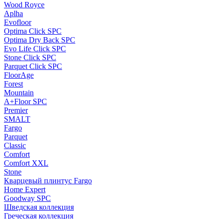
Wood Royce
Aplha
Evofloor
Optima Click SPC
Optima Dry Back SPC
Evo Life Click SPC
Stone Click SPC
Parquet Click SPC
FloorAge
Forest
Mountain
A+Floor SPC
Premier
SMALT
Fargo
Parquet
Classic
Comfort
Comfort XXL
Stone
Кварцевый плинтус Fargo
Home Expert
Goodway SPC
Шведская коллекция
Греческая коллекция