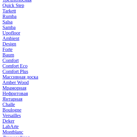
Quick Step
Tarkett
Rumba
Salsa
Samba
Upofloor
Ambient
Design
Forte
Baum
Comfort
Comfort Eco
Comfort Plus
Массивная доска
Amber Wood
Мраморная
Нефритовая
Янтарная
Challe
Boulogne
Versailles
Deker
LabArte
Montblanc