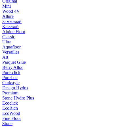
Original
Mini
Wood 4V
Allure
Замковый
Клеевой
Alpine Floor
Classic
Ultra
Aquafloor
Versailles
Art
Parquet Glue
Berry Alloc
Pure-click
PureLoc
Corkstyle
Design Hydro
Premium
Stone Hydro Plus
Ecoclick
EcoRich
EcoWood
Fine Floor
Stone