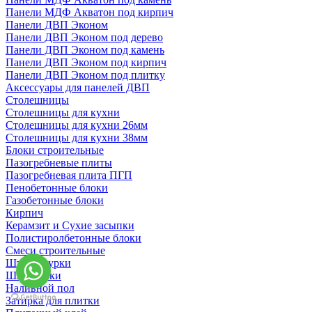
Панели МДФ Акватон под кирпич
Панели ДВП Эконом
Панели ДВП Эконом под дерево
Панели ДВП Эконом под камень
Панели ДВП Эконом под кирпич
Панели ДВП Эконом под плитку
Аксессуары для панелей ДВП
Столешницы
Столешницы для кухни
Столешницы для кухни 26мм
Столешницы для кухни 38мм
Блоки строительные
Пазогребневые плиты
Пазогребневая плита ПГП
Пенобетонные блоки
Газобетонные блоки
Кирпич
Керамзит и Сухие засыпки
Полистиролбетонные блоки
Смеси строительные
Штукартурки
Шпаклевки
Наливной пол
Затирка для плитки