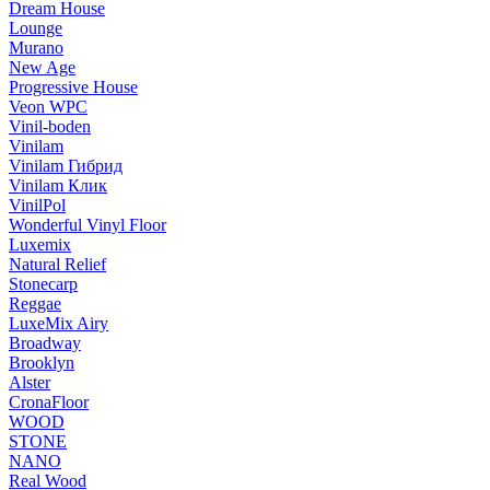
Dream House
Lounge
Murano
New Age
Progressive House
Veon WPC
Vinil-boden
Vinilam
Vinilam Гибрид
Vinilam Клик
VinilPol
Wonderful Vinyl Floor
Luxemix
Natural Relief
Stonecarp
Reggae
LuxeMix Airy
Broadway
Brooklyn
Alster
CronaFloor
WOOD
STONE
NANO
Real Wood