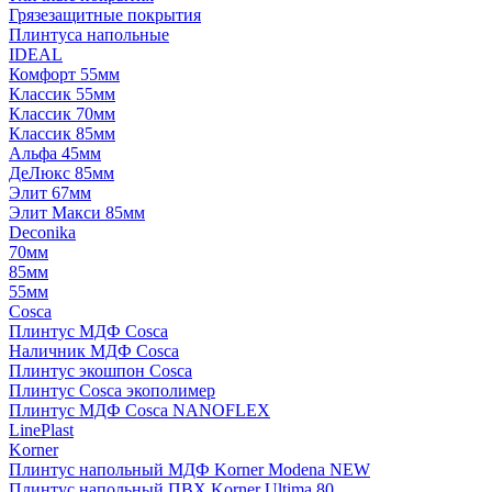
Грязезащитные покрытия
Плинтуса напольные
IDEAL
Комфорт 55мм
Классик 55мм
Классик 70мм
Классик 85мм
Альфа 45мм
ДеЛюкс 85мм
Элит 67мм
Элит Макси 85мм
Deconika
70мм
85мм
55мм
Cosca
Плинтус МДФ Cosca
Наличник МДФ Cosca
Плинтус экошпон Cosca
Плинтус Cosca экополимер
Плинтус МДФ Cosca NANOFLEX
LinePlast
Korner
Плинтус напольный МДФ Korner Modena NEW
Плинтус напольный ПВХ Korner Ultima 80