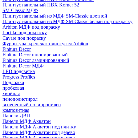
Плинтус напольный ПВХ Korner 52
SM-Classic МДФ
Плинтус напольный из МДФ SM-Classic цветной
Плинтус напольный из МДФ SM-Classic белый под покраску
Arbiton МДФ под покраску
Loctike под покраску
Cavare под покраску
Фурнитура, крепеж к плинтусам Arbiton
Finitura Decor
Finitura Decor шпонированный
Finitura Decor ламинированный
Finitura Decor МДФ
LED подсветка
Progress Profiles
Подложка
пробковая
хвойная
пенополистирол
вспененный полипропилен
композитная
Панели ДВП
Панели МДФ Акватон
Панели МДФ Акватон под плитку
Панели МДФ Акватон под дерево
Панели МДФ Акватон под камень