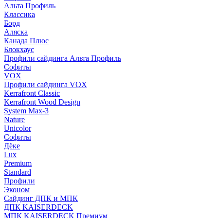
Альта Профиль
Классика
Борд
Аляска
Канада Плюс
Блокхаус
Профили сайдинга Альта Профиль
Софиты
VOX
Профили сайдинга VOX
Kerrafront Classic
Kerrafront Wood Design
System Max-3
Nature
Unicolor
Софиты
Дёке
Lux
Premium
Standard
Профили
Эконом
Сайдинг ДПК и МПК
ДПК KAISERDECK
МПК KAISERDECK Премиум