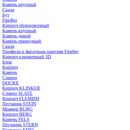
Камень крупный
Скала
Бут
FineBer
Кирпич облицовочный
Камень крупный
Камень дикий
Камень природный
Скала
Профили к фасадным панелям Fineber
Кирпич клинкерный 3D
Блок
Кирпич
Камень
Сланец
DOCKE
Кирпич KLINKER
Сланец SLATE
Кирпич FLEMISH
Пес­ча­ник STEIN
Мрамор BURG
Кирпич BERG
Камень FELS
Пес­ча­ник STERN
Пес­ча­ник EDEL