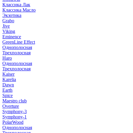
Классика Лак
Классика Масло
Экзотика
Grabo
Jive
Viking
Eminence
GreenLine Effect
Однополосная
Трехполосная
Haro
Однополосная
Трехполосная
Kaiser
Karelia
Dawn
Earth
Spice
Maestro club
Overture
Symphony-3
Symphony-1
PolarWood
Однополосная
Трехполосная