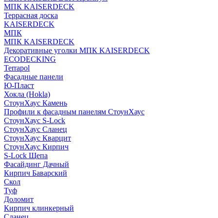
МПК KAISERDECK
Террасная доска
KAISERDECK
МПК
МПК KAISERDECK
Декоративные уголки МПК KAISERDECK
ECODECKING
Terrapol
Фасадные панели
Ю-Пласт
Хокла (Hokla)
СтоунХаус Камень
Профили к фасадным панелям СтоунХаус
СтоунХаус S-Lock
СтоунХаус Сланец
СтоунХаус Кварцит
СтоунХаус Кирпич
S-Lock Щепа
Фасайдинг Дачный
Кирпич Баварский
Скол
Туф
Доломит
Кирпич клинкерный
Сланец