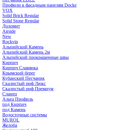
Профили к фасадным панелям Docke
VOX
Solid Brick Regular
Solid Stone Regular
Доломит
Airside
New
Rockvin
Альпийский Камень
Альпийский Камень 2м
Альпийский прокрашенные швы
Кирпич
Кирпич Славянка
Крымский берег
Кубанский Песчаник
Скалистый риф Люкс
Скалистый риф Премиум
Сланец
Альта Профиль
под Кирпич
под Камень
Водосточные системы
MUROL
Желоба