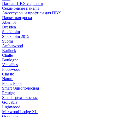
Панели ПВХ с фризом
Секционные панели
Аксессуары и профили для ПВХ
Паркетная доска
Aberhof
Dresden
Stockholm
Stockholm 2015
Suomi
Amberwood
Barlinek
Challe
Boulogne
Versailles
Floorwood
Classic
Nature
Focus Floor
Smart Однополосная
Prestige
Smart Трехполосная
Golvabia
Lightwood
Maxwood Lodge XL
Goodwin