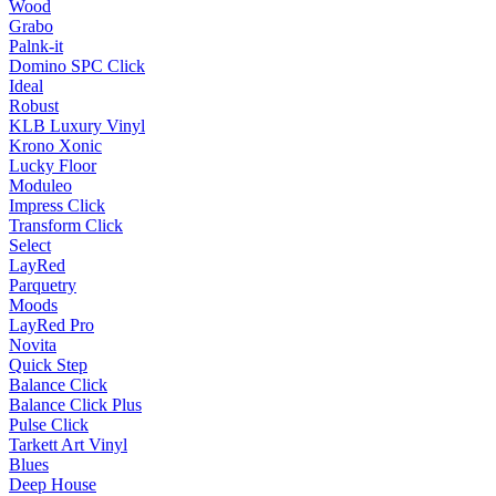
Wood
Grabo
Palnk-it
Domino SPC Click
Ideal
Robust
KLB Luxury Vinyl
Krono Xonic
Lucky Floor
Moduleo
Impress Click
Transform Click
Select
LayRed
Parquetry
Moods
LayRed Pro
Novita
Quick Step
Balance Click
Balance Click Plus
Pulse Click
Tarkett Art Vinyl
Blues
Deep House