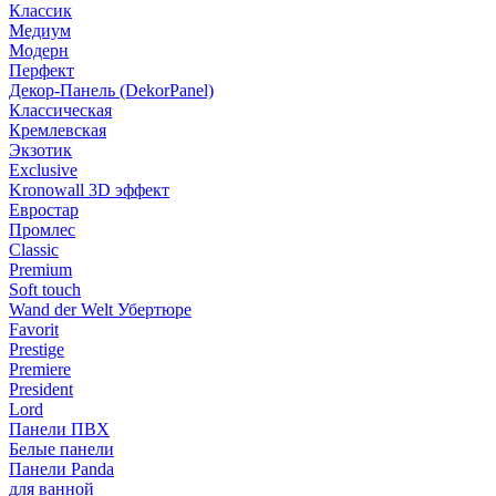
Классик
Медиум
Модерн
Перфект
Декор-Панель (DekorPanel)
Классическая
Кремлевская
Экзотик
Exclusive
Kronowall 3D эффект
Евростар
Промлес
Classic
Premium
Soft touch
Wand der Welt Убертюре
Favorit
Prestige
Premiere
President
Lord
Панели ПВХ
Белые панели
Панели Panda
для ванной