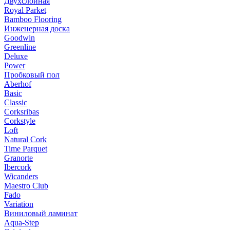
Двухслойная
Royal Parket
Bamboo Flooring
Инженерная доска
Goodwin
Greenline
Deluxe
Power
Пробковый пол
Aberhof
Basic
Classic
Corksribas
Corkstyle
Loft
Natural Cork
Time Parquet
Granorte
Ibercork
Wicanders
Мaestro Club
Fado
Variation
Виниловый ламинат
Aqua-Step