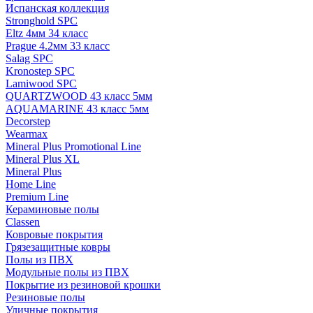
Испанская коллекция
Stronghold SPC
Eltz 4мм 34 класс
Prague 4.2мм 33 класс
Salag SPC
Kronostep SPC
Lamiwood SPC
QUARTZWOOD 43 класс 5мм
AQUAMARINE 43 класс 5мм
Decorstep
Wearmax
Mineral Plus Promotional Line
Mineral Plus XL
Mineral Plus
Home Line
Premium Line
Кераминовые полы
Classen
Ковровые покрытия
Грязезащитные ковры
Полы из ПВХ
Модульные полы из ПВХ
Покрытие из резиновой крошки
Резиновые полы
Уличные покрытия