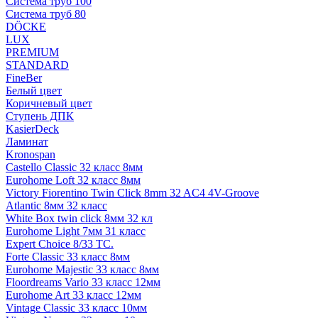
Система труб 100
Система труб 80
DÖCKE
LUX
PREMIUM
STANDARD
FineBer
Белый цвет
Коричневый цвет
Ступень ДПК
KasierDeck
Ламинат
Kronospan
Castello Classic 32 класс 8мм
Eurohome Loft 32 класс 8мм
Victory Fiorentino Twin Click 8mm 32 AC4 4V-Groove
Atlantic 8мм 32 класс
White Box twin click 8мм 32 кл
Eurohome Light 7мм 31 класс
Expert Choice 8/33 TC.
Forte Classic 33 класс 8мм
Eurohome Majestic 33 класс 8мм
Floordreams Vario 33 класс 12мм
Eurohome Art 33 класс 12мм
Vintage Classic 33 класс 10мм