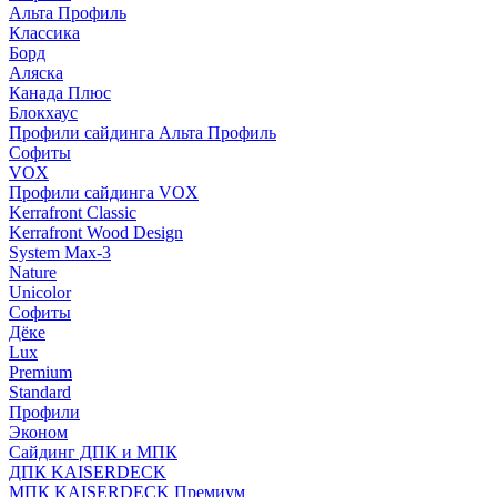
Альта Профиль
Классика
Борд
Аляска
Канада Плюс
Блокхаус
Профили сайдинга Альта Профиль
Софиты
VOX
Профили сайдинга VOX
Kerrafront Classic
Kerrafront Wood Design
System Max-3
Nature
Unicolor
Софиты
Дёке
Lux
Premium
Standard
Профили
Эконом
Сайдинг ДПК и МПК
ДПК KAISERDECK
МПК KAISERDECK Премиум