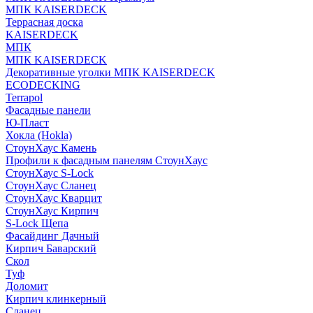
МПК KAISERDECK
Террасная доска
KAISERDECK
МПК
МПК KAISERDECK
Декоративные уголки МПК KAISERDECK
ECODECKING
Terrapol
Фасадные панели
Ю-Пласт
Хокла (Hokla)
СтоунХаус Камень
Профили к фасадным панелям СтоунХаус
СтоунХаус S-Lock
СтоунХаус Сланец
СтоунХаус Кварцит
СтоунХаус Кирпич
S-Lock Щепа
Фасайдинг Дачный
Кирпич Баварский
Скол
Туф
Доломит
Кирпич клинкерный
Сланец