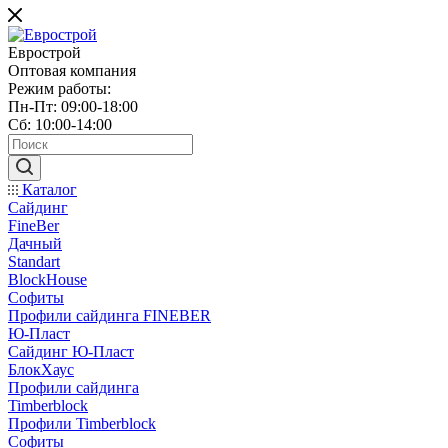
Еврострой
Оптовая компания
Режим работы:
Пн-Пт: 09:00-18:00
Сб: 10:00-14:00
Каталог
Сайдинг
FineBer
Дачный
Standart
BlockHouse
Софиты
Профили сайдинга FINEBER
Ю-Пласт
Сайдинг Ю-Пласт
БлокХаус
Профили сайдинга
Timberblock
Профили Timberblock
Софиты