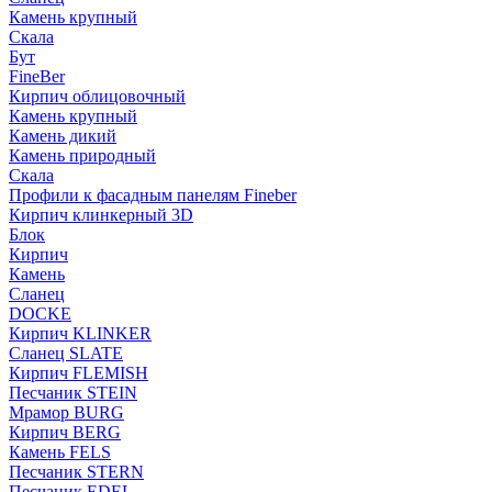
Камень крупный
Скала
Бут
FineBer
Кирпич облицовочный
Камень крупный
Камень дикий
Камень природный
Скала
Профили к фасадным панелям Fineber
Кирпич клинкерный 3D
Блок
Кирпич
Камень
Сланец
DOCKE
Кирпич KLINKER
Сланец SLATE
Кирпич FLEMISH
Пес­ча­ник STEIN
Мрамор BURG
Кирпич BERG
Камень FELS
Пес­ча­ник STERN
Пес­ча­ник EDEL