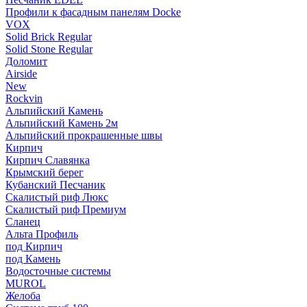
Профили к фасадным панелям Docke
VOX
Solid Brick Regular
Solid Stone Regular
Доломит
Airside
New
Rockvin
Альпийский Камень
Альпийский Камень 2м
Альпийский прокрашенные швы
Кирпич
Кирпич Славянка
Крымский берег
Кубанский Песчаник
Скалистый риф Люкс
Скалистый риф Премиум
Сланец
Альта Профиль
под Кирпич
под Камень
Водосточные системы
MUROL
Желоба