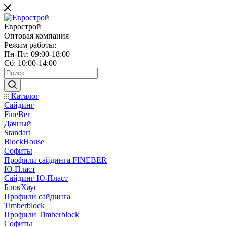
Еврострой
Оптовая компания
Режим работы:
Пн-Пт: 09:00-18:00
Сб: 10:00-14:00
Каталог
Сайдинг
FineBer
Дачный
Standart
BlockHouse
Софиты
Профили сайдинга FINEBER
Ю-Пласт
Сайдинг Ю-Пласт
БлокХаус
Профили сайдинга
Timberblock
Профили Timberblock
Софиты