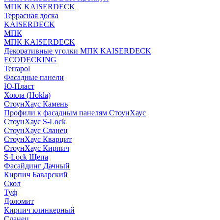
МПК KAISERDECK
Террасная доска
KAISERDECK
МПК
МПК KAISERDECK
Декоративные уголки МПК KAISERDECK
ECODECKING
Terrapol
Фасадные панели
Ю-Пласт
Хокла (Hokla)
СтоунХаус Камень
Профили к фасадным панелям СтоунХаус
СтоунХаус S-Lock
СтоунХаус Сланец
СтоунХаус Кварцит
СтоунХаус Кирпич
S-Lock Щепа
Фасайдинг Дачный
Кирпич Баварский
Скол
Туф
Доломит
Кирпич клинкерный
Сланец