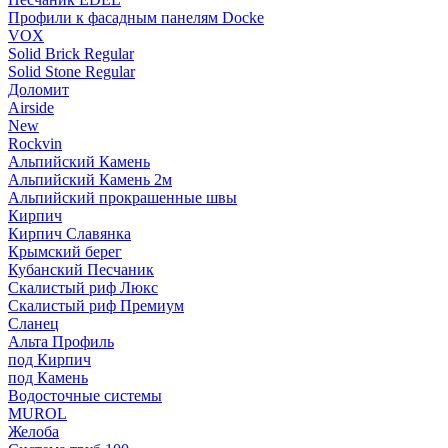
Профили к фасадным панелям Docke
VOX
Solid Brick Regular
Solid Stone Regular
Доломит
Airside
New
Rockvin
Альпийский Камень
Альпийский Камень 2м
Альпийский прокрашенные швы
Кирпич
Кирпич Славянка
Крымский берег
Кубанский Песчаник
Скалистый риф Люкс
Скалистый риф Премиум
Сланец
Альта Профиль
под Кирпич
под Камень
Водосточные системы
MUROL
Желоба