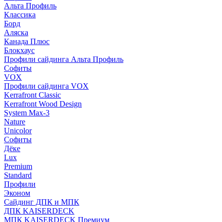
Альта Профиль
Классика
Борд
Аляска
Канада Плюс
Блокхаус
Профили сайдинга Альта Профиль
Софиты
VOX
Профили сайдинга VOX
Kerrafront Classic
Kerrafront Wood Design
System Max-3
Nature
Unicolor
Софиты
Дёке
Lux
Premium
Standard
Профили
Эконом
Сайдинг ДПК и МПК
ДПК KAISERDECK
МПК KAISERDECK Премиум