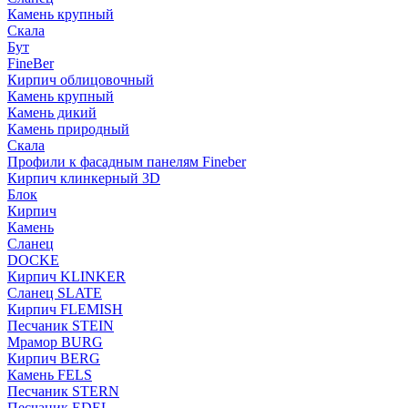
Камень крупный
Скала
Бут
FineBer
Кирпич облицовочный
Камень крупный
Камень дикий
Камень природный
Скала
Профили к фасадным панелям Fineber
Кирпич клинкерный 3D
Блок
Кирпич
Камень
Сланец
DOCKE
Кирпич KLINKER
Сланец SLATE
Кирпич FLEMISH
Пес­ча­ник STEIN
Мрамор BURG
Кирпич BERG
Камень FELS
Пес­ча­ник STERN
Пес­ча­ник EDEL