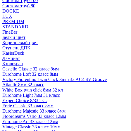
Система труб 100
Система труб 80
DÖCKE
LUX
PREMIUM
STANDARD
FineBer
Белый цвет
Коричневый цвет
Ступень ДПК
KasierDeck
Ламинат
Kronospan
Castello Classic 32 класс 8мм
Eurohome Loft 32 класс 8мм
Victory Fiorentino Twin Click 8mm 32 AC4 4V-Groove
Atlantic 8мм 32 класс
White Box twin click 8мм 32 кл
Eurohome Light 7мм 31 класс
Expert Choice 8/33 TC.
Forte Classic 33 класс 8мм
Eurohome Majestic 33 класс 8мм
Floordreams Vario 33 класс 12мм
Eurohome Art 33 класс 12мм
Vintage Classic 33 класс 10мм