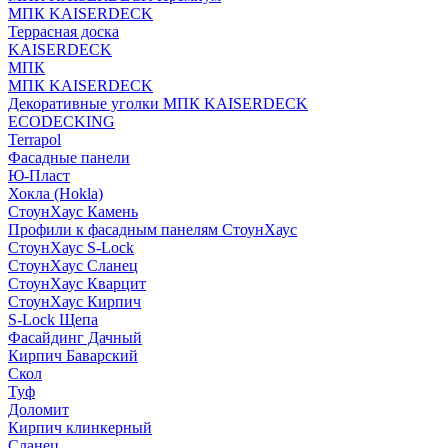
МПК KAISERDECK
Террасная доска
KAISERDECK
МПК
МПК KAISERDECK
Декоративные уголки МПК KAISERDECK
ECODECKING
Terrapol
Фасадные панели
Ю-Пласт
Хокла (Hokla)
СтоунХаус Камень
Профили к фасадным панелям СтоунХаус
СтоунХаус S-Lock
СтоунХаус Сланец
СтоунХаус Кварцит
СтоунХаус Кирпич
S-Lock Щепа
Фасайдинг Дачный
Кирпич Баварский
Скол
Туф
Доломит
Кирпич клинкерный
Сланец