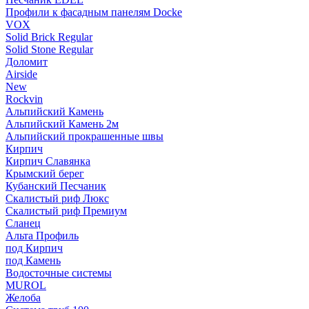
Профили к фасадным панелям Docke
VOX
Solid Brick Regular
Solid Stone Regular
Доломит
Airside
New
Rockvin
Альпийский Камень
Альпийский Камень 2м
Альпийский прокрашенные швы
Кирпич
Кирпич Славянка
Крымский берег
Кубанский Песчаник
Скалистый риф Люкс
Скалистый риф Премиум
Сланец
Альта Профиль
под Кирпич
под Камень
Водосточные системы
MUROL
Желоба