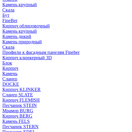
Камень крупный
Скала
Бут
FineBer
Кирпич облицовочный
Камень крупный
Камень дикий
Камень природный
Скала
Профили к фасадным панелям Fineber
Кирпич клинкерный 3D
Блок
Кирпич
Камень
Сланец
DOCKE
Кирпич KLINKER
Сланец SLATE
Кирпич FLEMISH
Пес­ча­ник STEIN
Мрамор BURG
Кирпич BERG
Камень FELS
Пес­ча­ник STERN
Пес­ча­ник EDEL