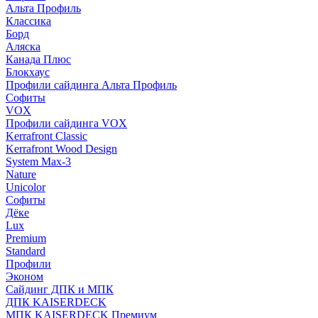
Альта Профиль
Классика
Борд
Аляска
Канада Плюс
Блокхаус
Профили сайдинга Альта Профиль
Софиты
VOX
Профили сайдинга VOX
Kerrafront Classic
Kerrafront Wood Design
System Max-3
Nature
Unicolor
Софиты
Дёке
Lux
Premium
Standard
Профили
Эконом
Сайдинг ДПК и МПК
ДПК KAISERDECK
МПК KAISERDECK Премиум