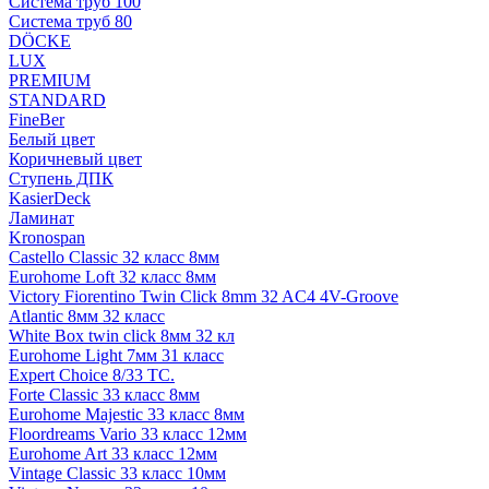
Система труб 100
Система труб 80
DÖCKE
LUX
PREMIUM
STANDARD
FineBer
Белый цвет
Коричневый цвет
Ступень ДПК
KasierDeck
Ламинат
Kronospan
Castello Classic 32 класс 8мм
Eurohome Loft 32 класс 8мм
Victory Fiorentino Twin Click 8mm 32 AC4 4V-Groove
Atlantic 8мм 32 класс
White Box twin click 8мм 32 кл
Eurohome Light 7мм 31 класс
Expert Choice 8/33 TC.
Forte Classic 33 класс 8мм
Eurohome Majestic 33 класс 8мм
Floordreams Vario 33 класс 12мм
Eurohome Art 33 класс 12мм
Vintage Classic 33 класс 10мм