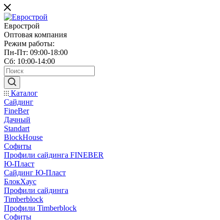
Еврострой
Оптовая компания
Режим работы:
Пн-Пт: 09:00-18:00
Сб: 10:00-14:00
Каталог
Сайдинг
FineBer
Дачный
Standart
BlockHouse
Софиты
Профили сайдинга FINEBER
Ю-Пласт
Сайдинг Ю-Пласт
БлокХаус
Профили сайдинга
Timberblock
Профили Timberblock
Софиты